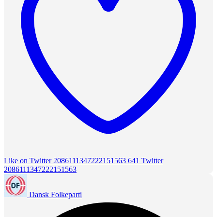
Like on Twitter 2086111347222151563
641
Twitter
2086111347222151563
Dansk Folkeparti