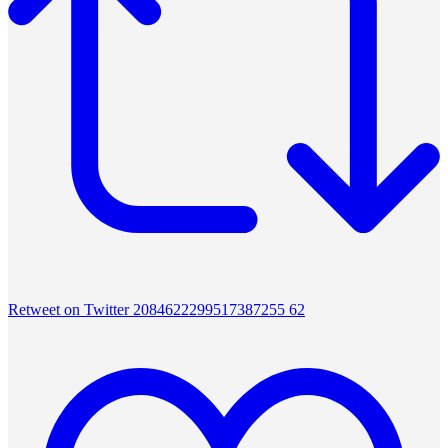
Retweet on Twitter 2084622299517387255
62