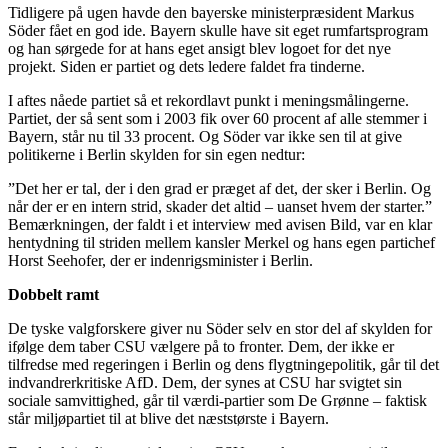
Tidligere på ugen havde den bayerske ministerpræsident Markus
Söder fået en god ide. Bayern skulle have sit eget rumfartsprogram
og han sørgede for at hans eget ansigt blev logoet for det nye
projekt. Siden er partiet og dets ledere faldet fra tinderne.
I aftes nåede partiet så et rekordlavt punkt i meningsmålingerne.
Partiet, der så sent som i 2003 fik over 60 procent af alle stemmer i
Bayern, står nu til 33 procent. Og Söder var ikke sen til at give
politikerne i Berlin skylden for sin egen nedtur:
”Det her er tal, der i den grad er præget af det, der sker i Berlin. Og
når der er en intern strid, skader det altid – uanset hvem der starter.”
Bemærkningen, der faldt i et interview med avisen Bild, var en klar
hentydning til striden mellem kansler Merkel og hans egen partichef
Horst Seehofer, der er indenrigsminister i Berlin.
Dobbelt ramt
De tyske valgforskere giver nu Söder selv en stor del af skylden for
ifølge dem taber CSU vælgere på to fronter. Dem, der ikke er
tilfredse med regeringen i Berlin og dens flygtningepolitik, går til det
indvandrerkritiske AfD. Dem, der synes at CSU har svigtet sin
sociale samvittighed, går til værdi-partier som De Grønne – faktisk
står miljøpartiet til at blive det næststørste i Bayern.