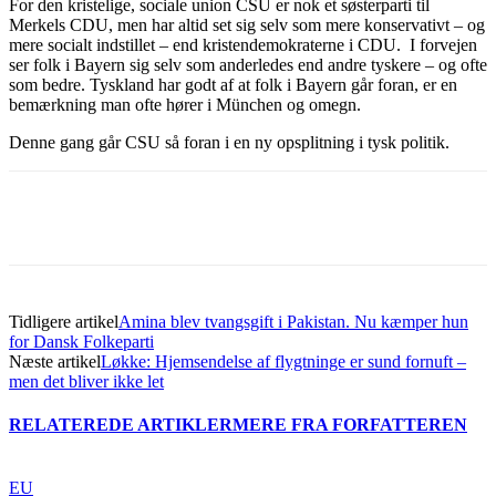
For den kristelige, sociale union CSU er nok et søsterparti til
Merkels CDU, men har altid set sig selv som mere konservativt – og
mere socialt indstillet – end kristendemokraterne i CDU. I forvejen
ser folk i Bayern sig selv som anderledes end andre tyskere – og ofte
som bedre. Tyskland har godt af at folk i Bayern går foran, er en
bemærkning man ofte hører i München og omegn.
Denne gang går CSU så foran i en ny opsplitning i tysk politik.
Tidligere artikel
Amina blev tvangsgift i Pakistan. Nu kæmper hun
for Dansk Folkeparti
Næste artikel
Løkke: Hjemsendelse af flygtninge er sund fornuft –
men det bliver ikke let
RELATEREDE ARTIKLER
MERE FRA FORFATTEREN
EU