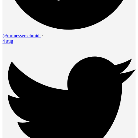
@mrmesserschmidt
·
4 aug