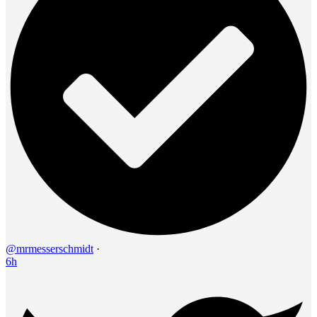
@mrmesserschmidt
·
6h