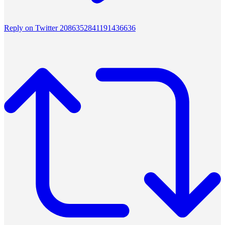
Reply on Twitter 2086352841191436636