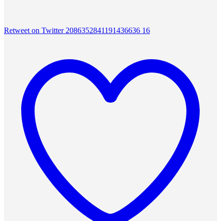
Retweet on Twitter 2086352841191436636
16