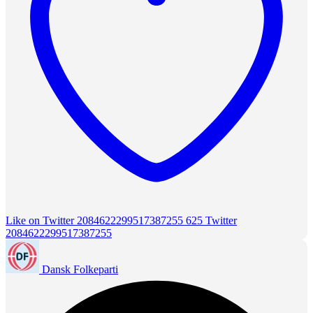
Like on Twitter 2084622299517387255
625
Twitter
2084622299517387255
Dansk Folkeparti