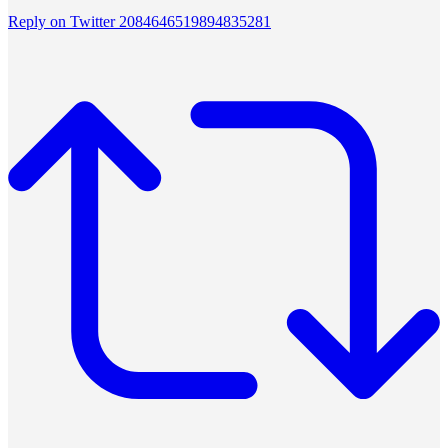
Reply on Twitter 2084646519894835281