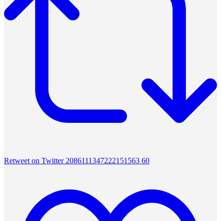
Retweet on Twitter 2086111347222151563
60