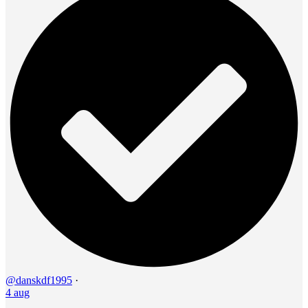
@danskdf1995
·
4 aug