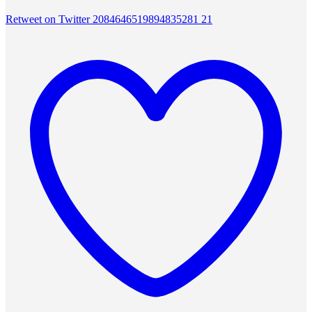
Retweet on Twitter 2084646519894835281
21