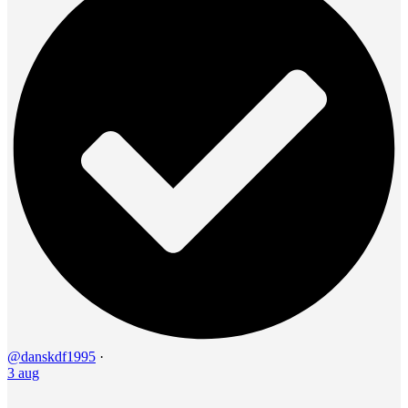
@danskdf1995
·
3 aug