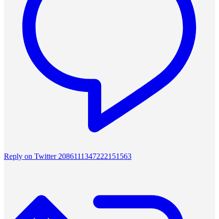
Reply on Twitter 2086111347222151563