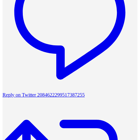
Reply on Twitter 2084622299517387255