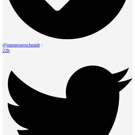
@mrmesserschmidt
·
22h