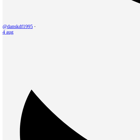
@danskdf1995
·
4 aug