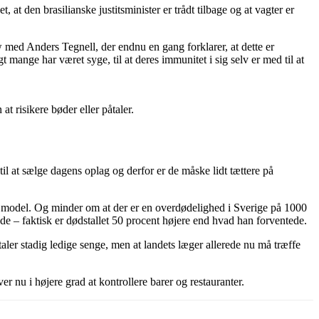
at den brasilianske justitsminister er trådt tilbage og at vagter er
ew med Anders Tegnell, der endnu en gang forklarer, at dette er
 mange har været syge, til at deres immunitet i sig selv er med til at
t risikere bøder eller påtaler.
 til at sælge dagens oplag og derfor er de måske lidt tættere på
ske model. Og minder om at der er en overdødelighed i Sverige på 1000
e – faktisk er dødstallet 50 procent højere end hvad han forventede.
aler stadig ledige senge, men at landets læger allerede nu må træffe
 nu i højere grad at kontrollere barer og restauranter.