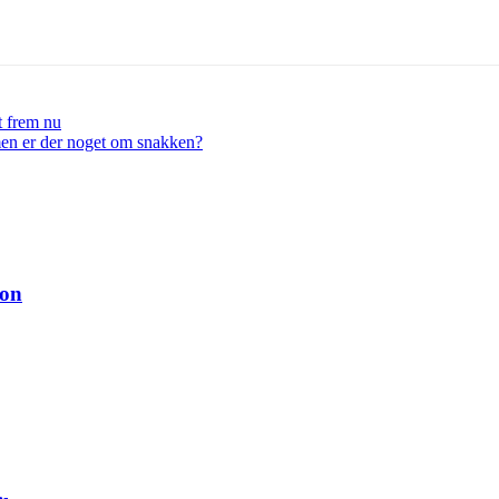
t frem nu
– men er der noget om snakken?
ion