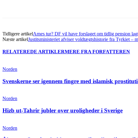
Del
Tidligere artikel
Arnes tur? DF vil have forslaget om tidlig pension lag
Næste artikel
Justitsministeriet afviser voldtægtshistorie fra Tyrkiet 
RELATEREDE ARTIKLER
MERE FRA FORFATTEREN
Norden
Svenskerne ser igennem fingre med islamisk prostitut
Norden
Hizb ut-Tahrir jubler over uroligheder i Sverige
Norden