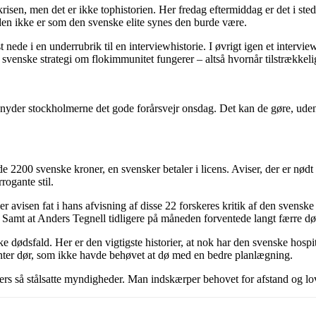
n, men det er ikke tophistorien. Her fredag eftermiddag er det i stedet, 
erden ikke er som den svenske elite synes den burde være.
t nede i en underrubrik til en interviewhistorie. I øvrigt igen et intervi
venske strategi om flokimmunitet fungerer – altså hvornår tilstrækkeligt
 nyder stockholmerne det gode forårsvejr onsdag. Det kan de gøre, uden a
de 2200 svenske kroner, en svensker betaler i licens. Aviser, der er nødt
rogante stil.
er avisen fat i hans afvisning af disse 22 forskeres kritik af den sven
Samt at Anders Tegnell tidligere på måneden forventede langt færre død
 dødsfald. Her er den vigtigste historier, at nok har den svenske hospit
enter dør, som ikke havde behøvet at dø med en bedre planlægning.
 så stålsatte myndigheder. Man indskærper behovet for afstand og lover