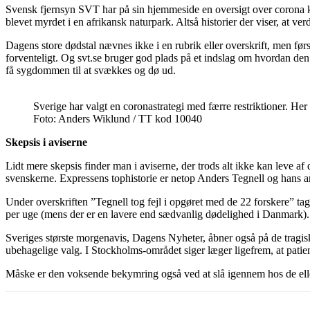
Svensk fjernsyn SVT har på sin hjemmeside en oversigt over corona krise
blevet myrdet i en afrikansk naturpark. Altså historier der viser, at v
Dagens store dødstal nævnes ikke i en rubrik eller overskrift, men førs
forventeligt. Og svt.se bruger god plads på et indslag om hvordan den s
få sygdommen til at svækkes og dø ud.
Sverige har valgt en coronastrategi med færre restriktioner. Her
Foto: Anders Wiklund / TT kod 10040
Skepsis i aviserne
Lidt mere skepsis finder man i aviserne, der trods alt ikke kan leve af 
svenskerne. Expressens tophistorie er netop Anders Tegnell og hans ar
Under overskriften ”Tegnell tog fejl i opgøret med de 22 forskere” tag
per uge (mens der er en lavere end sædvanlig dødelighed i Danmark). 
Sveriges største morgenavis, Dagens Nyheter, åbner også på de tragiske
ubehagelige valg. I Stockholms-området siger læger ligefrem, at pati
Måske er den voksende bekymring også ved at slå igennem hos de ellers