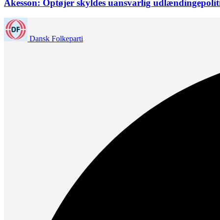
Åkesson: Optøjer skyldes uansvarlig udlændingepolit
Dansk Folkeparti