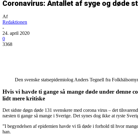
Coronavirus: Antallet af syge og døde st
Af
Redaktionen
-
24. april 2020
0
3368
Del
Den svenske statsepidemiolog Anders Tegnell fra Folkhälsomy
Hvis vi havde ti gange så mange døde under denne coro
lidt mere kritiske
Det sidste døgn døde 131 svenskere med corona virus – det tilsvarende 
næsten ti gange så mange i Sverige. Det synes dog ikke at ryste Sver
”I begyndelsen af epidemien havde vi få døde i forhold til hvor man
han.