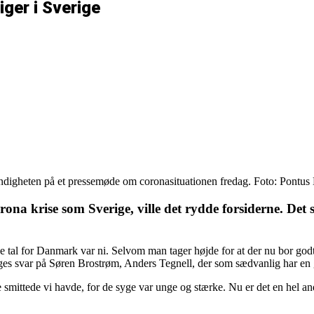
iger i Sverige
ndigheten på et pressemøde om coronasituationen fredag. Foto: Pontu
na krise som Sverige, ville det rydde forsiderne. Det s
tal for Danmark var ni. Selvom man tager højde for at der nu bor godt 10
iges svar på Søren Brostrøm, Anders Tegnell, der som sædvanlig har en 
ge smittede vi havde, for de syge var unge og stærke. Nu er det en he