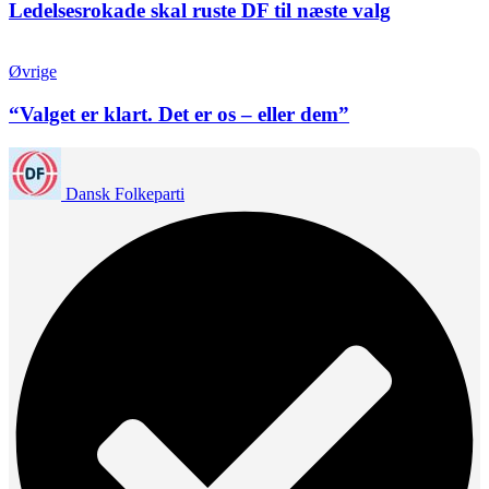
Ledelsesrokade skal ruste DF til næste valg
Øvrige
“Valget er klart. Det er os – eller dem”
Dansk Folkeparti