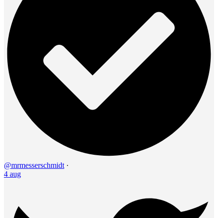
@mrmesserschmidt
·
4 aug