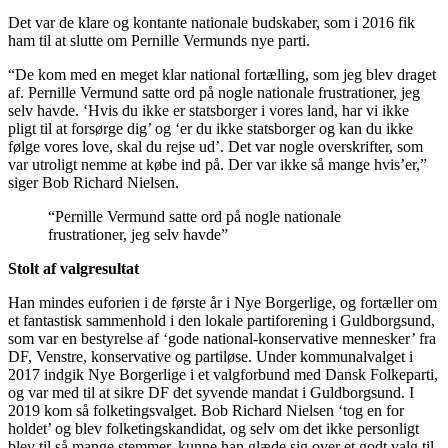
Det var de klare og kontante nationale budskaber, som i 2016 fik
ham til at slutte om Pernille Vermunds nye parti.
“De kom med en meget klar national fortælling, som jeg blev draget
af. Pernille Vermund satte ord på nogle nationale frustrationer, jeg
selv havde. ‘Hvis du ikke er statsborger i vores land, har vi ikke
pligt til at forsørge dig’ og ‘er du ikke statsborger og kan du ikke
følge vores love, skal du rejse ud’. Det var nogle overskrifter, som
var utroligt nemme at købe ind på. Der var ikke så mange hvis’er,”
siger Bob Richard Nielsen.
“Pernille Vermund satte ord på nogle nationale
frustrationer, jeg selv havde”
Stolt af valgresultat
Han mindes euforien i de første år i Nye Borgerlige, og fortæller om
et fantastisk sammenhold i den lokale partiforening i Guldborgsund,
som var en bestyrelse af ‘gode national-konservative mennesker’ fra
DF, Venstre, konservative og partiløse. Under kommunalvalget i
2017 indgik Nye Borgerlige i et valgforbund med Dansk Folkeparti,
og var med til at sikre DF det syvende mandat i Guldborgsund. I
2019 kom så folketingsvalget. Bob Richard Nielsen ‘tog en for
holdet’ og blev folketingskandidat, og selv om det ikke personligt
blev til så mange stemmer, kunne han glæde sig over et godt valg til