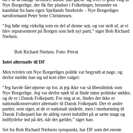
Nye Borgerlige, der fik fire pladser i Folketinget, herunder en
kandidat fra hans egen Sjællands Storkreds – Nye Borgerliges
næstformand Peter Seier Christensen.
“Jeg følte mig virkelig som en del af denne sejr, og var stolt af, at vi
blev repræsenteret på Borgen som helt nyt parti,” siger Bob Richard
Nielsen.
Bob Richard Nielsen. Foto: Privat
Intet alternativ til DF
Men tvivlen om Nye Borgerliges politik var begyndt at nage, og
derfor meldte han sig ud kort efter valget:
“Jeg havde fået øjnene op for, at jeg ikke var så liberalistisk som
Nye Borgerlige. Jeg var derfor nødt til at finde mine politiske rødder,
og de er i Dansk Folkeparti. For mig at se, findes der ikke et
nationalkonservativt alternativ til Dansk Folkeparti. Der er andre
partier, som siger, at de er nationalt sindede, men i modsætning til
Dansk Folkeparti har de aldrig været indstillet på at sætte magt og
indflydelse ind på det, når det gælder,” siger han.
Set fra Bob Richard Nielsens synspunkt, har DF som det eneste