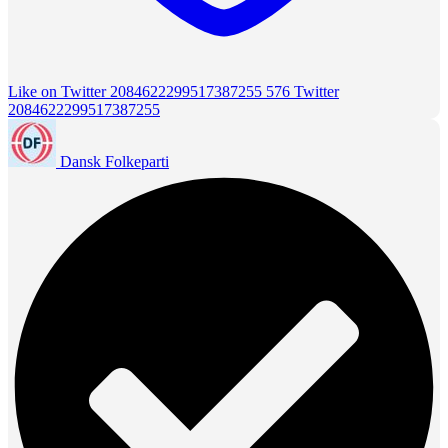
Like on Twitter 2084622299517387255
576
Twitter
2084622299517387255
Dansk Folkeparti