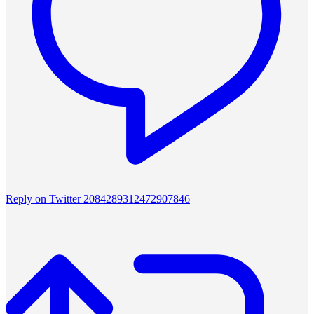
Reply on Twitter 2084289312472907846