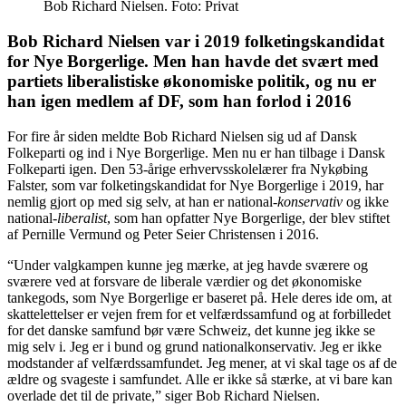
Bob Richard Nielsen. Foto: Privat
Bob Richard Nielsen var i 2019 folketingskandidat
for Nye Borgerlige. Men han havde det svært med
partiets liberalistiske økonomiske politik, og nu er
han igen medlem af DF, som han forlod i 2016
For fire år siden meldte Bob Richard Nielsen sig ud af Dansk
Folkeparti og ind i Nye Borgerlige. Men nu er han tilbage i Dansk
Folkeparti igen. Den 53-årige erhvervsskolelærer fra Nykøbing
Falster, som var folketingskandidat for Nye Borgerlige i 2019, har
nemlig gjort op med sig selv, at han er national-
konservativ
og ikke
national-
liberalist
, som han opfatter Nye Borgerlige, der blev stiftet
af Pernille Vermund og Peter Seier Christensen i 2016.
“Under valgkampen kunne jeg mærke, at jeg havde sværere og
sværere ved at forsvare de liberale værdier og det økonomiske
tankegods, som Nye Borgerlige er baseret på. Hele deres ide om, at
skattelettelser er vejen frem for et velfærdssamfund og at forbilledet
for det danske samfund bør være Schweiz, det kunne jeg ikke se
mig selv i. Jeg er i bund og grund nationalkonservativ. Jeg er ikke
modstander af velfærdssamfundet. Jeg mener, at vi skal tage os af de
ældre og svageste i samfundet. Alle er ikke så stærke, at vi bare kan
overlade det til de private,” siger Bob Richard Nielsen.