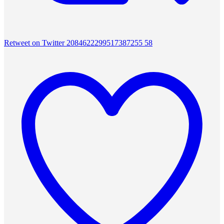
Retweet on Twitter 2084622299517387255
58