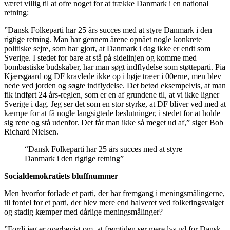
været villig til at ofre noget for at trække Danmark i en national
retning:
”Dansk Folkeparti har 25 års succes med at styre Danmark i den
rigtige retning. Man har gennem årene opnået nogle konkrete
politiske sejre, som har gjort, at Danmark i dag ikke er endt som
Sverige. I stedet for bare at stå på sidelinjen og komme med
bombastiske budskaber, har man søgt indflydelse som støtteparti. Pia
Kjærsgaard og DF kravlede ikke op i høje træer i 00erne, men blev
nede ved jorden og søgte indflydelse. Det betød eksempelvis, at man
fik indført 24 års-reglen, som er en af grundene til, at vi ikke ligner
Sverige i dag. Jeg ser det som en stor styrke, at DF bliver ved med at
kæmpe for at få nogle langsigtede beslutninger, i stedet for at holde
sig rene og stå udenfor. Det får man ikke så meget ud af,” siger Bob
Richard Nielsen.
“Dansk Folkeparti har 25 års succes med at styre
Danmark i den rigtige retning”
Socialdemokratiets bluffnummer
Men hvorfor forlade et parti, der har fremgang i meningsmålingerne,
til fordel for et parti, der blev mere end halveret ved folketingsvalget
og stadig kæmper med dårlige meningsmålinger?
”Fordi jeg er overbevist om, at fremtiden ser mere lys ud for Dansk