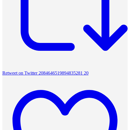
Retweet on Twitter 2084646519894835281
20