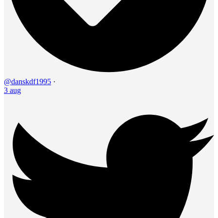
@danskdf1995
·
3 aug