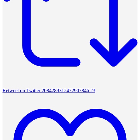
Retweet on Twitter 2084289312472907846
23