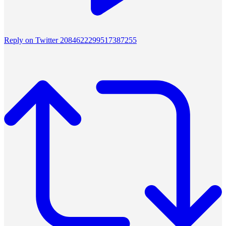
Reply on Twitter 2084622299517387255