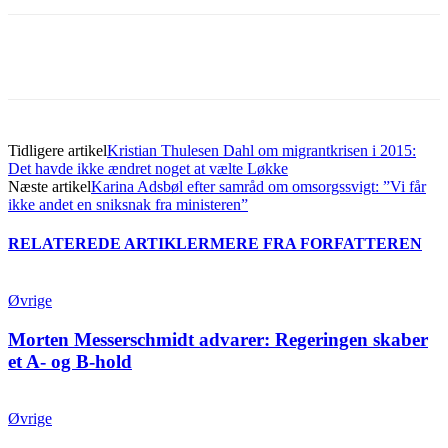
Tidligere artikel
Kristian Thulesen Dahl om migrantkrisen i 2015:
Det havde ikke ændret noget at vælte Løkke
Næste artikel
Karina Adsbøl efter samråd om omsorgssvigt: ”Vi får
ikke andet en sniksnak fra ministeren”
RELATEREDE ARTIKLER
MERE FRA FORFATTEREN
Øvrige
Morten Messerschmidt advarer: Regeringen skaber
et A- og B-hold
Øvrige