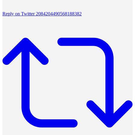
Reply on Twitter 2084204490568188382