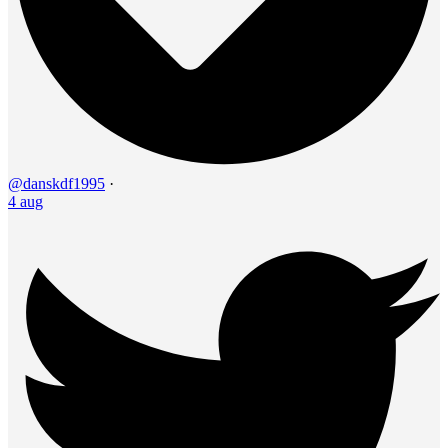
@danskdf1995
·
4 aug