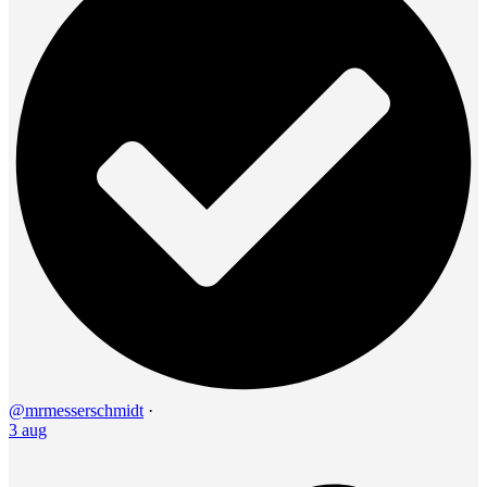
@mrmesserschmidt
·
3 aug