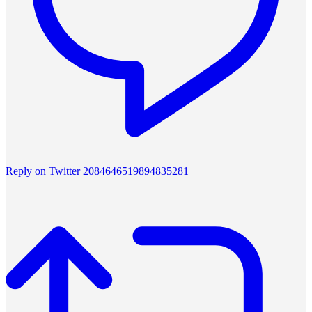
Reply on Twitter 2084646519894835281