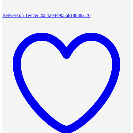
Retweet on Twitter 2084204490568188382
70