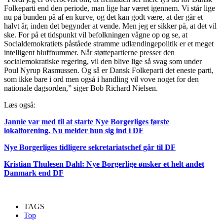
Folkeparti end den periode, man lige har været igennem. Vi står lige
nu på bunden på af en kurve, og det kan godt være, at der går et
halvt år, inden det begynder at vende. Men jeg er sikker på, at det vil
ske. For på et tidspunkt vil befolkningen vågne op og se, at
Socialdemokratiets påståede stramme udlændingepolitik er et meget
intelligent bluffnummer. Når støttepartierne presser den
socialemokratiske regering, vil den blive lige så svag som under
Poul Nyrup Rasmussen. Og så er Dansk Folkeparti det eneste parti,
som ikke bare i ord men også i handling vil vove noget for den
nationale dagsorden,” siger Bob Richard Nielsen.
Læs også:
Jannie var med til at starte Nye Borgerliges første
lokalforening. Nu melder hun sig ind i DF
Nye Borgerliges tidligere sekretariatschef går til DF
Kristian Thulesen Dahl: Nye Borgerlige ønsker et helt andet
Danmark end DF
TAGS
Top