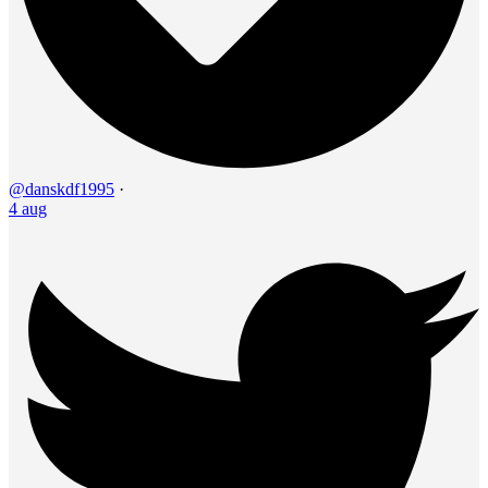
@danskdf1995
·
4 aug