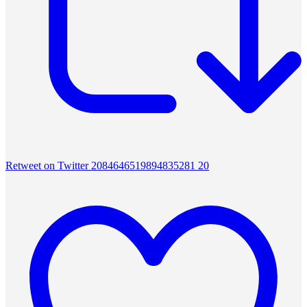
Retweet on Twitter 2084646519894835281
20