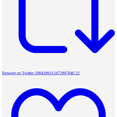
Retweet on Twitter 2084289312472907846
22