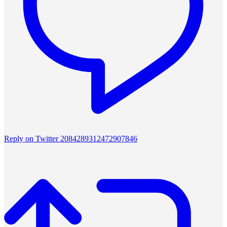
Reply on Twitter 2084289312472907846