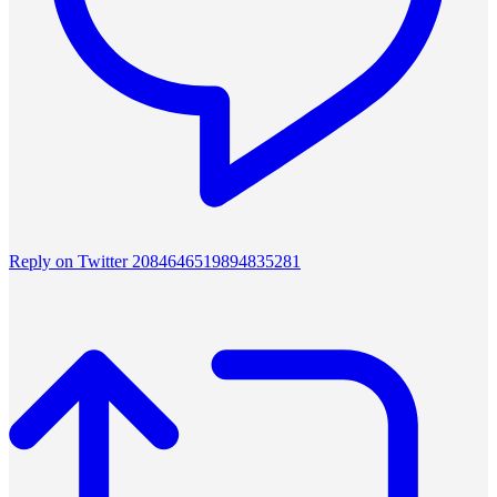
Reply on Twitter 2084646519894835281