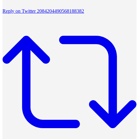
Reply on Twitter 2084204490568188382