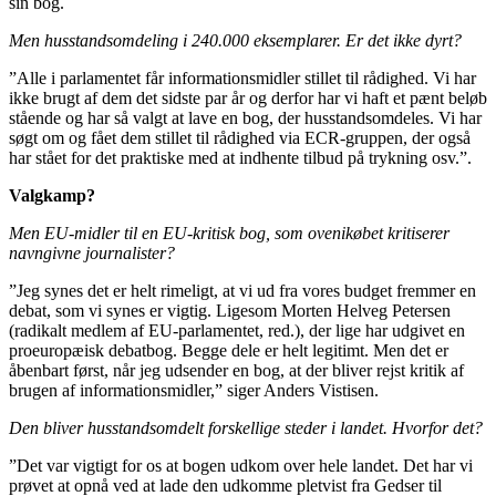
sin bog.
Men husstandsomdeling i 240.000 eksemplarer. Er det ikke dyrt?
”Alle i parlamentet får informationsmidler stillet til rådighed. Vi har
ikke brugt af dem det sidste par år og derfor har vi haft et pænt beløb
stående og har så valgt at lave en bog, der husstandsomdeles. Vi har
søgt om og fået dem stillet til rådighed via ECR-gruppen, der også
har stået for det praktiske med at indhente tilbud på trykning osv.”.
Valgkamp?
Men EU-midler til en EU-kritisk bog, som ovenikøbet kritiserer
navngivne journalister?
”Jeg synes det er helt rimeligt, at vi ud fra vores budget fremmer en
debat, som vi synes er vigtig. Ligesom Morten Helveg Petersen
(radikalt medlem af EU-parlamentet, red.), der lige har udgivet en
proeuropæisk debatbog. Begge dele er helt legitimt. Men det er
åbenbart først, når jeg udsender en bog, at der bliver rejst kritik af
brugen af informationsmidler,” siger Anders Vistisen.
Den bliver husstandsomdelt forskellige steder i landet. Hvorfor det?
”Det var vigtigt for os at bogen udkom over hele landet. Det har vi
prøvet at opnå ved at lade den udkomme pletvist fra Gedser til