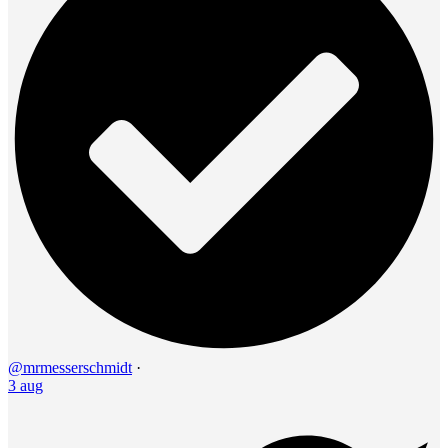
@mrmesserschmidt
·
3 aug