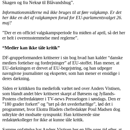
Skagen og fra Neksø til Blåvandshug”.
Informationsmidlerne må ikke bruges til at føre valgkamp. Er det
her ikke en del af valgkampen forud for EU-parlamentsvalget 26.
maj?
”Der er en officiel valgskampsperiode fra midten af april, så det her
er helt i overensstemmelse med reglerne”.
“Medier kan ikke tåle kritik”
DF-gruppeformanden kritiserer i sin bog hvad han kalder “danske
mediers fortielser og fordrejninger” af EU-stoffet. Han mener, at
EU-dækningen er drevet af EU-begejstring, og han udpeger
navngivne journalister og eksperter, som han mener er ensidige i
deres dækning.
Siden er kritikken fra mediefolk væltet ned over Anders Vistisen,
som blandt andet blev kritiseret skarpt af Børsens og Jyllands-
Postens chefredaktører i TV-news Presselogen i søndags. Den er
”180 grader forkert” og ”tæt på det uvederhæftige”, lød det i
programmet, hvor Ekstra Bladets chefredaktør Poul Madsen dog
udtrykte det modsatte synspunkt: Han kritiserede sine
redaktørkolleger for ikke at kunne tåle kritik.
Samme opfattelse har Anders Vistisen her en lille uges tid efter, at