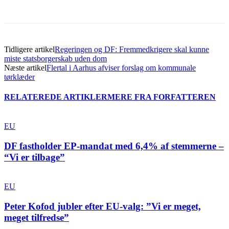
Tidligere artikel
Regeringen og DF: Fremmedkrigere skal kunne
miste statsborgerskab uden dom
Næste artikel
Flertal i Aarhus afviser forslag om kommunale
tørklæder
RELATEREDE ARTIKLER
MERE FRA FORFATTEREN
EU
DF fastholder EP-mandat med 6,4% af stemmerne –
“Vi er tilbage”
EU
Peter Kofod jubler efter EU-valg: ”Vi er meget,
meget tilfredse”