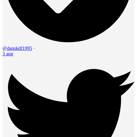
@danskdf1995
·
3 aug