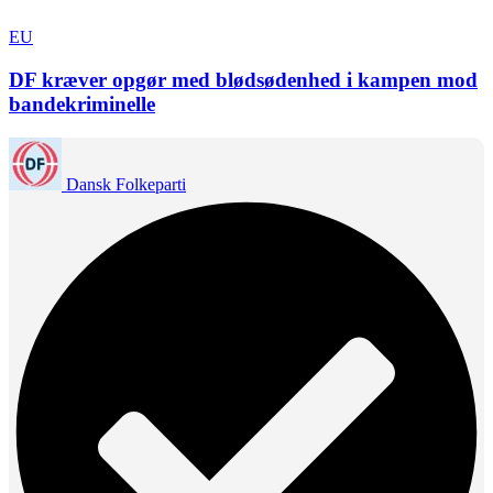
EU
DF kræver opgør med blødsødenhed i kampen mod
bandekriminelle
Dansk Folkeparti