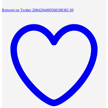
Retweet on Twitter 2084204490568188382
69