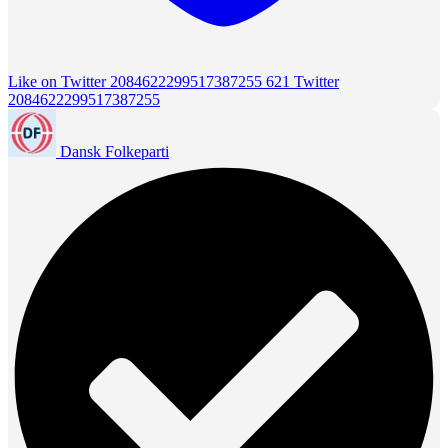
Like on Twitter 2084622299517387255
621
Twitter
2084622299517387255
Dansk Folkeparti