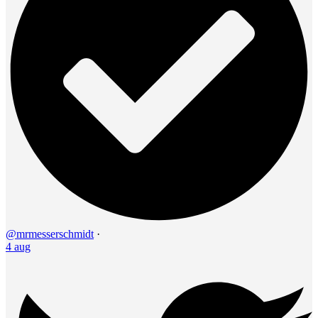
@mrmesserschmidt
·
4 aug