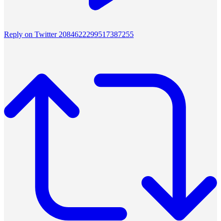
Reply on Twitter 2084622299517387255