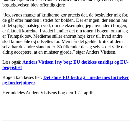
bogudgivelsen blev offentliggjort:
”Jeg synes mange af kritikerne gør præcis det, de beskylder mig for,
de går efter manden i stedet for bolden. Der er ingen, der endnu har
stillet spørgsmålstegn ved, om de eksempler, jeg anvender i borgen,
er faktuelt korrekte. I stedet handler det om tonen i bogen, om at jeg
er Trumpsk osv. Medierne stiller enormt høje krav til, hvad andre
skal kunne tåle og udsættes for. Men når det gælder kritik af dem
selv, har de andre standarder. Så frikender de sig selv – det ville de
aldrig acceptere, at en minister gjorde,” siger Anders Vistisen.
Læs også:
Anders Vistisen i ny bog: EU dækkes ensidigt og EU-
begejstret
Bogen kan læses her:
Det store EU-bedrag – mediernes fortielser
og fordrejninger
Her uddeles Anders Vistisens bog den 1.-2. april: