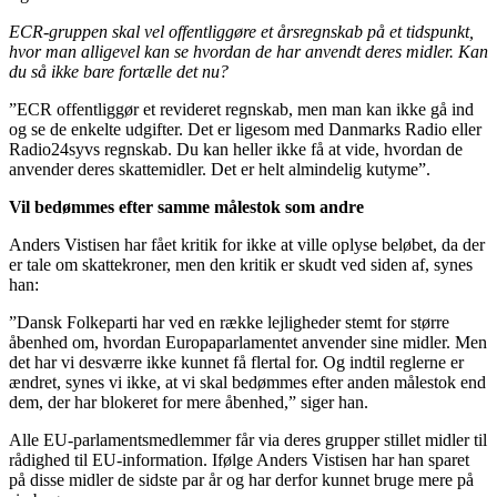
ECR-gruppen skal vel offentliggøre et årsregnskab på et tidspunkt,
hvor man alligevel kan se hvordan de har anvendt deres midler. Kan
du så ikke bare fortælle det nu?
”ECR offentliggør et revideret regnskab, men man kan ikke gå ind
og se de enkelte udgifter. Det er ligesom med Danmarks Radio eller
Radio24syvs regnskab. Du kan heller ikke få at vide, hvordan de
anvender deres skattemidler. Det er helt almindelig kutyme”.
Vil bedømmes efter samme målestok som andre
Anders Vistisen har fået kritik for ikke at ville oplyse beløbet, da der
er tale om skattekroner, men den kritik er skudt ved siden af, synes
han:
”Dansk Folkeparti har ved en række lejligheder stemt for større
åbenhed om, hvordan Europaparlamentet anvender sine midler. Men
det har vi desværre ikke kunnet få flertal for. Og indtil reglerne er
ændret, synes vi ikke, at vi skal bedømmes efter anden målestok end
dem, der har blokeret for mere åbenhed,” siger han.
Alle EU-parlamentsmedlemmer får via deres grupper stillet midler til
rådighed til EU-information. Ifølge Anders Vistisen har han sparet
på disse midler de sidste par år og har derfor kunnet bruge mere på