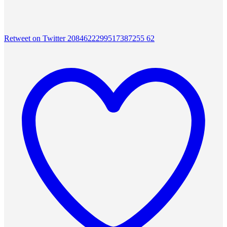
Retweet on Twitter 2084622299517387255
62