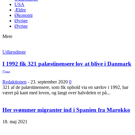
USA
Ældre
Økonomi
Øvrige
Øvrige
Mere
Udlændinge
I 1992 fik 321 palæstinensere lov at blive i Danmark
–...
Redaktionen
-
23. september 2020
0
321 af de palæstinensere, som fik ophold via en særlov i 1992, har
været på kant med loven, og langt over halvdelen er på...
Her svømmer migranter ind i Spanien fra Marokko
18. maj 2021