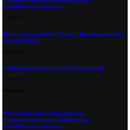
Dobbeltmorder afsonede...
17. juni 2024
Morten Messerschmidt advarer: Regeringen skaber
et A- og B-hold
14. juni 2024
Ledelsesrokade skal ruste DF til næste valg
12. juni 2024
Seneste nyt
Peter Kofod kræver opstramning i
Kriminalforsorgen efter dokumentar –
Dobbeltmorder afsonede...