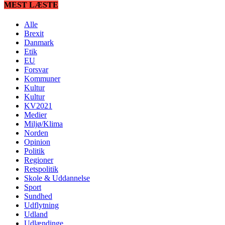
MEST LÆSTE
Alle
Brexit
Danmark
Etik
EU
Forsvar
Kommuner
Kultur
Kultur
KV2021
Medier
Miljø/Klima
Norden
Opinion
Politik
Regioner
Retspolitik
Skole & Uddannelse
Sport
Sundhed
Udflytning
Udland
Udlændinge