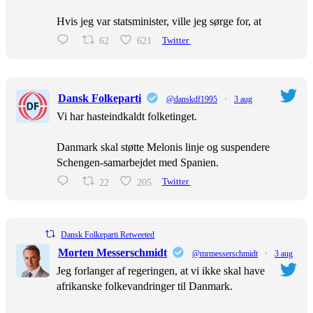
Hvis jeg var statsminister, ville jeg sørge for, at
62
621
Twitter
Dansk Folkeparti
@danskdf1995
·
3 aug
Vi har hasteindkaldt folketinget.
Danmark skal støtte Melonis linje og suspendere
Schengen-samarbejdet med Spanien.
22
205
Twitter
Dansk Folkeparti Retweeted
Morten Messerschmidt
@mrmesserschmidt
·
3 aug
Jeg forlanger af regeringen, at vi ikke skal have
afrikanske folkevandringer til Danmark.