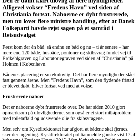
Den er dømt klart ulovlig af flere myndigheder.
Alligevel vokser “Fredens Havn” ved siden af
Christiania fortsat. Naboerne er dybt frustrerede,
men nu lover flere ministre handling, efter at Dansk
Folkeparti havde rejst sagen på et samråd i
Retsudvalget
Først kom der én båd, så endnu en båd og nu – ti år senere – har
mere end 120 både, husbåde, pontoner og skibsvrag fundet vej til
Erdkehlgraven og Laboratoriegraven ved siden af ”Christiania” på
Holmen i København.
Bådenes placering er smækulovlig. Det har flere myndigheder slået
fast gennem årene. Men ”Fredens Havn”, som den flydende fristad
er blevet døbt, bliver fortsat ved med at vokse.
Frustrerede naboer
Det er naboerne dybt frustrerede over. De har siden 2010 gjort
opmærksom på ulovlighederne, som også er et stort miljøproblem
med toiletaffald og udsivende olie fra skibsvragene.
Men selv om Kystdirektoratet har afgjort, at bådene skal fjernes,
sker der ingenting. Kystdirektoratet politianmeldte ganske vist 17 af