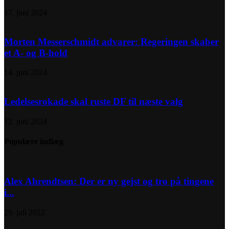
17. juni 2024
Morten Messerschmidt advarer: Regeringen skaber
et A- og B-hold
14. juni 2024
Ledelsesrokade skal ruste DF til næste valg
12. juni 2024
Populære indlæg
Alex Ahrendtsen: Der er ny gejst og tro på tingene
i...
29. juli 2022