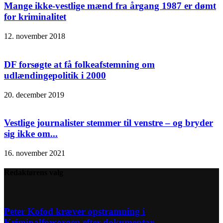
Mange ikke-vestlige mænd fra årgang 1987 er dømt
for kriminalitet
12. november 2018
DF forsøgte at få folkeafstemning om
udlændingepolitik i 2000
20. december 2019
Vestlige journalister stemmer til venstre – og bryder
sig ikke om...
16. november 2021
Redaktørens valg
Peter Kofod kræver opstramning i
Kriminalforsorgen efter dokumentar –