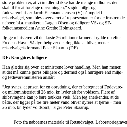
store problem er, at vi imidlertid ikke har de mange millioner, der
skal til for at foretage oprydningen,” sagde miljø- og
fødevareminister Jacob Ellemann-Jensen (V) på mødet i
retsudvalget, som blev overværet af repræsentanter for de frustrerede
naboer, bl.a. musikeren Jørgen Olsen og tidligere VS- og SF-
folketingsmedlem Anne Grethe Holmsgaard.
Ifølge ministeren vil det koste 26 millioner kroner at rydde op efter
Fredens Havn. Så dyrt behøver det dog ikke at blive, mener
retsudvalgets formand Peter Skaarup (DF).
DF: Kan gøres billigere
Han glæder sig over, at ministrene lover handling. Men han mener,
at det må kunne gøres billigere og dermed også hurtigere end miljø-
og fødevareministeren anslår:
”Jeg synes, at prisen for en oprydning, der er beregnet af Fødevare-
og miljøministeriet til 26 mio. kr. lyder alt for voldsom. Flere af
skibsvragene kan jo bare trækkes væk. Men jeg anerkender, at de
både, der ligger på tre-fire meter vand bliver dyrere at fjerne – men
26 mio. kr. lyder voldsomt,” siger Peter Skaarup.
Foto fra naboernes materiale til Retsudvalget. Laboratoriegrav