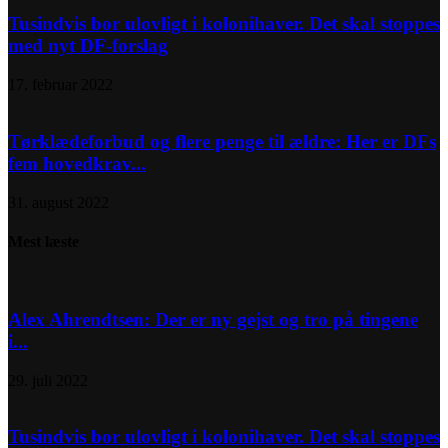
Tusindvis bor ulovligt i kolonihaver. Det skal stoppes
med nyt DF-forslag
17. februar 2022
Tørklædeforbud og flere penge til ældre: Her er DFs
fem hovedkrav...
31. august 2022
Mest læste
Alex Ahrendtsen: Der er ny gejst og tro på tingene
i...
29. juli 2022
Tusindvis bor ulovligt i kolonihaver. Det skal stoppes