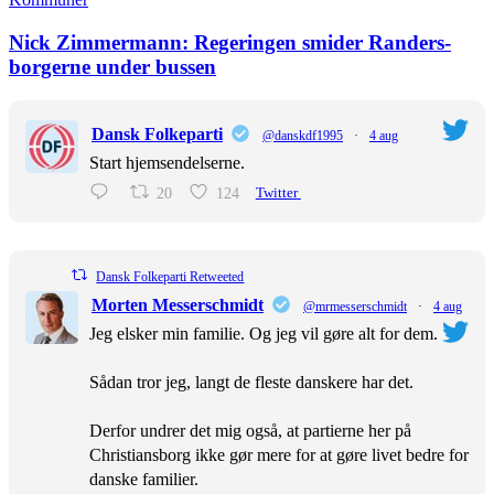
Nick Zimmermann: Regeringen smider Randers-
borgerne under bussen
Dansk Folkeparti
@danskdf1995
·
4 aug
Start hjemsendelserne.
20
124
Twitter
Dansk Folkeparti Retweeted
Morten Messerschmidt
@mrmesserschmidt
·
4 aug
Jeg elsker min familie. Og jeg vil gøre alt for dem.
Sådan tror jeg, langt de fleste danskere har det.
Derfor undrer det mig også, at partierne her på
Christiansborg ikke gør mere for at gøre livet bedre for
danske familier.