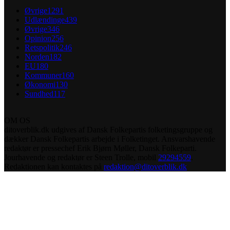
Øvrige
1291
Udlændinge
439
Øvrige
346
Opinion
256
Retspolitik
246
Norden
182
EU
180
Kommuner
160
Økonomi
130
Sundhed
117
OM OS
ditoverblik.dk udgives af Dansk Folkepartis folketingsgruppe og
dækker Dansk Folkepartis arbejde i Folketinget. Ansvarshavende
redaktør er pressechef Erik Bjørn Møller, Dansk Folkeparti.
Jourhavende og redaktør er Steen Trolle, mobil
29294559
.
Redaktionen kan kontaktes på
redaktion@ditoverblik.dk