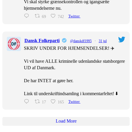
Vi skal styrke grænsekontrollen og igangsætte
hjemsendelserne nu.
69
742
Twitter
Dansk Folkeparti
@danskdf1995
·
31 jul
SKRIV UNDER FOR HJEMSENDELSER! ✈️
Vi vil have ALLE kriminelle udenlandske statsborgere
UD af Danmark.
De har INTET at gøre her.
Link til underskriftindsamling i kommentarfeltet! ⬇️
17
165
Twitter
Load More