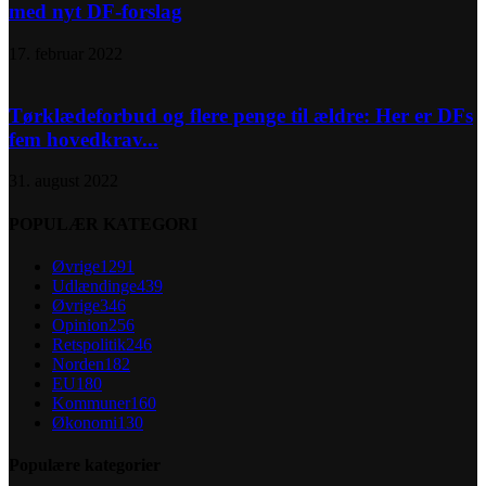
med nyt DF-forslag
17. februar 2022
Tørklædeforbud og flere penge til ældre: Her er DFs
fem hovedkrav...
31. august 2022
POPULÆR KATEGORI
Øvrige
1291
Udlændinge
439
Øvrige
346
Opinion
256
Retspolitik
246
Norden
182
EU
180
Kommuner
160
Økonomi
130
Populære kategorier