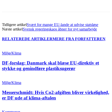
Tidligere artikel
Svært for mange EU-lande at udvise statsløse
Næste artikel
Svensk regeringskaos åbner for nyt samarbejde
RELATEREDE ARTIKLER
MERE FRA FORFATTEREN
Miljø/Klima
DF-forslag: Danmark skal blæse EU-direktiv et
stykke og genindføre plastiksugerør
Miljø/Klima
Messerschmidt: Hvis Co2-afgiften bliver virkelighed,
er DF ude af klima-aftalen
Kommuner