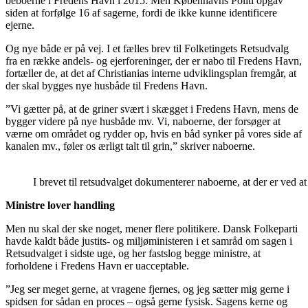
beboerne i Fredens Havn i 2015. Men Københavns Politi opgav
siden at forfølge 16 af sagerne, fordi de ikke kunne identificere
ejerne.
Og nye både er på vej. I et fælles brev til Folketingets Retsudvalg
fra en række andels- og ejerforeninger, der er nabo til Fredens Havn,
fortæller de, at det af Christianias interne udviklingsplan fremgår, at
der skal bygges nye husbåde til Fredens Havn.
”Vi gætter på, at de griner svært i skægget i Fredens Havn, mens de
bygger videre på nye husbåde mv. Vi, naboerne, der forsøger at
værne om området og rydder op, hvis en båd synker på vores side af
kanalen mv., føler os ærligt talt til grin,” skriver naboerne.
I brevet til retsudvalget dokumenterer naboerne, at der er ved 
Ministre lover handling
Men nu skal der ske noget, mener flere politikere. Dansk Folkeparti
havde kaldt både justits- og miljøministeren i et samråd om sagen i
Retsudvalget i sidste uge, og her fastslog begge ministre, at
forholdene i Fredens Havn er uacceptable.
”Jeg ser meget gerne, at vragene fjernes, og jeg sætter mig gerne i
spidsen for sådan en proces – også gerne fysisk. Sagens kerne og