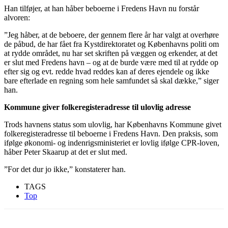
Han tilføjer, at han håber beboerne i Fredens Havn nu forstår
alvoren:
”Jeg håber, at de beboere, der gennem flere år har valgt at overhøre
de påbud, de har fået fra Kystdirektoratet og Københavns politi om
at rydde området, nu har set skriften på væggen og erkender, at det
er slut med Fredens havn – og at de burde være med til at rydde op
efter sig og evt. redde hvad reddes kan af deres ejendele og ikke
bare efterlade en regning som hele samfundet så skal dække,” siger
han.
Kommune giver folkeregisteradresse til ulovlig adresse
Trods havnens status som ulovlig, har Københavns Kommune givet
folkeregisteradresse til beboerne i Fredens Havn. Den praksis, som
ifølge økonomi- og indenrigsministeriet er lovlig ifølge CPR-loven,
håber Peter Skaarup at det er slut med.
”For det dur jo ikke,” konstaterer han.
TAGS
Top