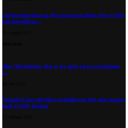
Tørklædeforbud og flere penge til ældre: Her er DFs
fem hovedkrav...
31. august 2022
Mest læste
Alex Ahrendtsen: Der er ny gejst og tro på tingene
i...
29. juli 2022
Tusindvis bor ulovligt i kolonihaver. Det skal stoppes
med nyt DF-forslag
17. februar 2022