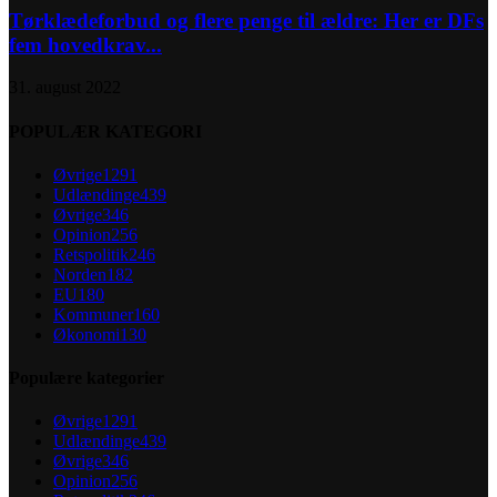
Tørklædeforbud og flere penge til ældre: Her er DFs
fem hovedkrav...
31. august 2022
POPULÆR KATEGORI
Øvrige
1291
Udlændinge
439
Øvrige
346
Opinion
256
Retspolitik
246
Norden
182
EU
180
Kommuner
160
Økonomi
130
Populære kategorier
Øvrige
1291
Udlændinge
439
Øvrige
346
Opinion
256