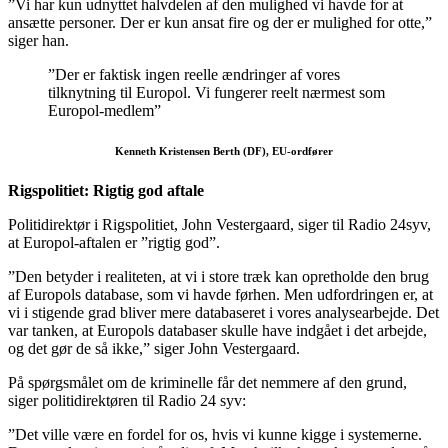
”Vi har kun udnyttet halvdelen af den mulighed vi havde for at
ansætte personer. Der er kun ansat fire og der er mulighed for otte,”
siger han.
”Der er faktisk ingen reelle ændringer af vores
tilknytning til Europol. Vi fungerer reelt nærmest som
Europol-medlem”
Kenneth Kristensen Berth (DF), EU-ordfører
Rigspolitiet: Rigtig god aftale
Politidirektør i Rigspolitiet, John Vestergaard, siger til Radio 24syv,
at Europol-aftalen er ”rigtig god”.
”Den betyder i realiteten, at vi i store træk kan opretholde den brug
af Europols database, som vi havde førhen. Men udfordringen er, at
vi i stigende grad bliver mere databaseret i vores analysearbejde. Det
var tanken, at Europols databaser skulle have indgået i det arbejde,
og det gør de så ikke,” siger John Vestergaard.
På spørgsmålet om de kriminelle får det nemmere af den grund,
siger politidirektøren til Radio 24 syv:
”Det ville være en fordel for os, hvis vi kunne kigge i systemerne.