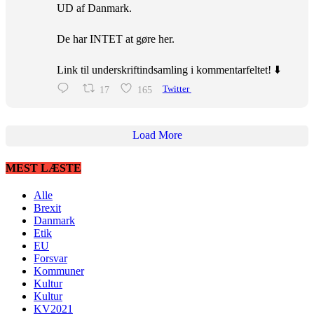
UD af Danmark.
De har INTET at gøre her.
Link til underskriftindsamling i kommentarfeltet! ⬇️
17
165
Twitter
Load More
MEST LÆSTE
Alle
Brexit
Danmark
Etik
EU
Forsvar
Kommuner
Kultur
Kultur
KV2021