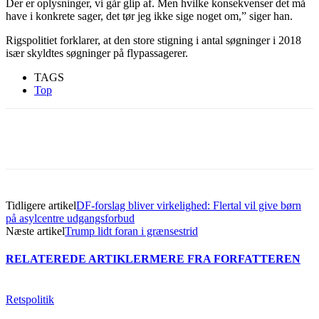
Der er oplysninger, vi går glip af. Men hvilke konsekvenser det må
have i konkrete sager, det tør jeg ikke sige noget om,” siger han.
Rigspolitiet forklarer, at den store stigning i antal søgninger i 2018
især skyldtes søgninger på flypassagerer.
TAGS
Top
Tidligere artikel
DF-forslag bliver virkelighed: Flertal vil give børn
på asylcentre udgangsforbud
Næste artikel
Trump lidt foran i grænsestrid
RELATEREDE ARTIKLER
MERE FRA FORFATTEREN
Retspolitik