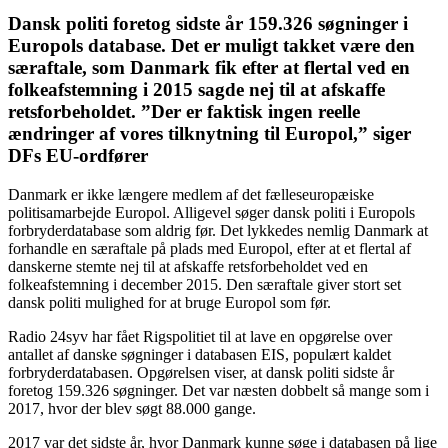
Dansk politi foretog
sidste år
159.326 søgninger i
Europols database. Det er muligt takket være den
særaftale, som Danmark fik efter at flertal ved en
folkeafstemning i 2015 sagde nej til at afskaffe
retsforbeholdet. ”Der er faktisk ingen reelle
ændringer af vores tilknytning til Europol,” siger
DFs EU-ordfører
Danmark er ikke længere medlem af det fælleseuropæiske
politisamarbejde Europol. Alligevel søger dansk politi i Europols
forbryderdatabase som aldrig før. Det lykkedes nemlig Danmark at
forhandle en særaftale på plads med Europol, efter at et flertal af
danskerne stemte nej til at afskaffe retsforbeholdet ved en
folkeafstemning i december 2015. Den særaftale giver stort set
dansk politi mulighed for at bruge Europol som før.
Radio 24syv har fået Rigspolitiet til at lave en opgørelse over
antallet af danske søgninger i databasen EIS, populært kaldet
forbryderdatabasen. Opgørelsen viser, at dansk politi sidste år
foretog 159.326 søgninger. Det var næsten dobbelt så mange som i
2017, hvor der blev søgt 88.000 gange.
2017 var det sidste år, hvor Danmark kunne søge i databasen på lige