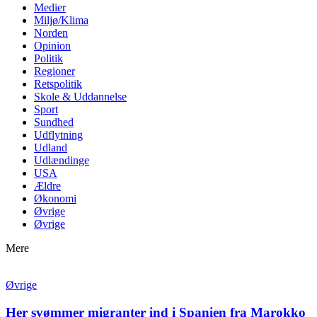
Medier
Miljø/Klima
Norden
Opinion
Politik
Regioner
Retspolitik
Skole & Uddannelse
Sport
Sundhed
Udflytning
Udland
Udlændinge
USA
Ældre
Økonomi
Øvrige
Øvrige
Mere
Øvrige
Her svømmer migranter ind i Spanien fra Marokko