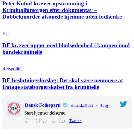
Peter Kofod kræver opstramning i
Kriminalforsorgen efter dokumentar –
Dobbeltmorder afsonede hjemme uden fodlænke
EU
DF kræver opgør med blødsødenhed i kampen mod
bandekriminelle
Retspolitik
DF-beslutningsforslag: Det skal være nemmere at
fratage statsborgerskabet fra kriminelle
Dansk Folkeparti
@danskdf1995
·
4 aug
Start hjemsendelserne.
20
120
Twitter