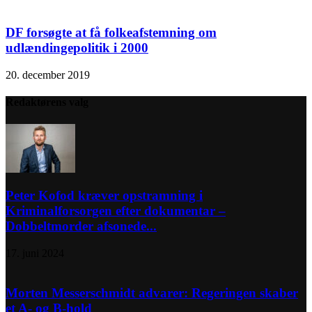
DF forsøgte at få folkeafstemning om
udlændingepolitik i 2000
20. december 2019
Redaktørens valg
Peter Kofod kræver opstramning i
Kriminalforsorgen efter dokumentar –
Dobbeltmorder afsonede...
17. juni 2024
Morten Messerschmidt advarer: Regeringen skaber
et A- og B-hold