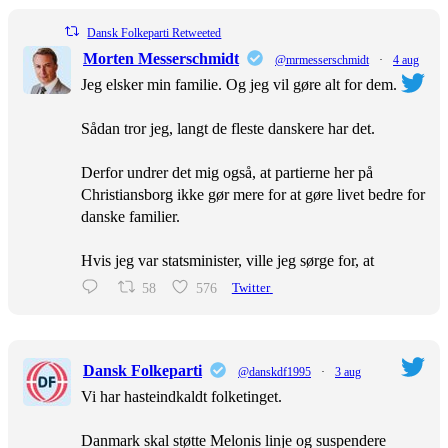
Dansk Folkeparti Retweeted
Morten Messerschmidt
@mrmesserschmidt
·
4 aug
Jeg elsker min familie. Og jeg vil gøre alt for dem.
Sådan tror jeg, langt de fleste danskere har det.
Derfor undrer det mig også, at partierne her på
Christiansborg ikke gør mere for at gøre livet bedre for
danske familier.
Hvis jeg var statsminister, ville jeg sørge for, at
58
576
Twitter
Dansk Folkeparti
@danskdf1995
·
3 aug
Vi har hasteindkaldt folketinget.
Danmark skal støtte Melonis linje og suspendere