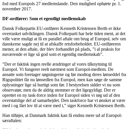
fod med Europols 27 medlemslande. Den mulighed ophørte pr. 1.
november 2017.
DF-ordfører: Som et egentligt medlemskab
Dansk Folkepartis EU-ordfører Kenneth Kristensen Berth er ikke
overrasket udviklingen. Dansk Folkeparti har hele tiden ment, at det
ville være muligt at få en parallel aftale om brug af Europol, selv om
danskerne sagde nej til at afskaffe retsforbeholdet. EU-ordføreren
mener, at den aftale, der blev forhandlet på plads, ”i al praksis for
nuværende er lige så god som et egentlig medlemskab”.
”Der er faktisk ingen reelle ændringer af vores tilknytning til
Europol. Vi fungerer reelt nærmest som Europol-medlem. De
ansatte som foretager søgningerne og før modtog deres lønseddel fra
Rigspolitiet får nu lønsedlen fra Europol, men kan søge de samme
oplysninger lige så hurtigt som før. I bestyrelsen sidder vi nu som
observatør, men da de aldrig stemmer er det ligegyldigt. Der er
oprettet en ny task-force inden for Europol siden vi røg ud af den
overstatslige del af samarbejdet. Den taskforce har vi ønsket at være
med i og fået lov til at være med i,” siger Kenneth Kristensen Berth.
Han tilføjer, at Danmark faktisk kan få endnu mere ud af Europol-
særaftalen: