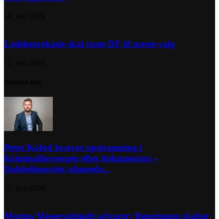
14. juni 2024
Ledelsesrokade skal ruste DF til næste valg
12. juni 2024
Seneste nyt
Peter Kofod kræver opstramning i
Kriminalforsorgen efter dokumentar –
Dobbeltmorder afsonede...
17. juni 2024
Morten Messerschmidt advarer: Regeringen skaber