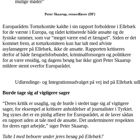
mulige måder”
Peter Skaarup, retsordfører (DF)
Europarådets Torturkomite kaldte i sin rapport forholdene i Ellebæk
for de værste i Europa, og rådet kritiserede både ansatte og de
fysiske rammer, som var “meget værre end et fængsel”. Siden er det
kommet frem, at torturkomiteen kun har talt med afviste
asylansøgere på Ellebæk, ikke de ansatte. Rapporten kritiseres
derfor af både fængselsforbundet, kriminalforsorgen og politikere
for at være ensidig, og dagens besøg har ikke gjort Peter Skaarup
mildere stemt overfor Europarådet.
Udlændinge- og Integrationsudvalget på vej ind på Ellebæk udl
Burde tage sig af vigtigere sager
“Deres kritik er usaglig, og de burde i stedet tage sig af vigtigere
sager, for eksempel at kritisere anholdelser af journalister i Tyrkiet.
Jeg synes det er en pinlig affære for Europarådet, at de laver sådan
en rapport uden at tale med de ansatte. Det underminerer respekten
for deres eget arbejde,” siger Peter Skaarup.
Talte I med beboere under jeres besøg på Ellebæk?