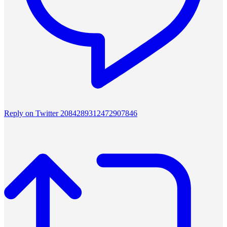
Reply on Twitter 2084289312472907846