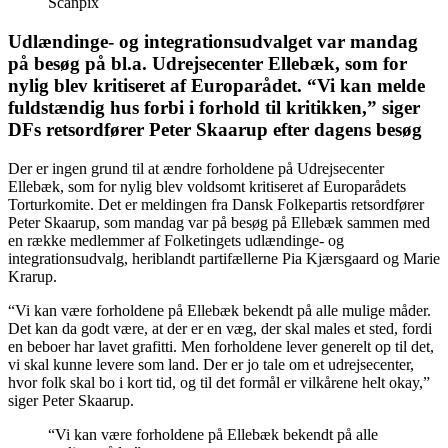
Scanpix
Udlændinge- og integrationsudvalget var mandag
på besøg på bl.a. Udrejsecenter Ellebæk, som for
nylig blev kritiseret af Europarådet. “Vi kan melde
fuldstændig hus forbi i forhold til kritikken,” siger
DFs retsordfører Peter Skaarup efter dagens besøg
Der er ingen grund til at ændre forholdene på Udrejsecenter
Ellebæk, som for nylig blev voldsomt kritiseret af Europarådets
Torturkomite. Det er meldingen fra Dansk Folkepartis retsordfører
Peter Skaarup, som mandag var på besøg på Ellebæk sammen med
en række medlemmer af Folketingets udlændinge- og
integrationsudvalg, heriblandt partifællerne Pia Kjærsgaard og Marie
Krarup.
“Vi kan være forholdene på Ellebæk bekendt på alle mulige måder.
Det kan da godt være, at der er en væg, der skal males et sted, fordi
en beboer har lavet grafitti. Men forholdene lever generelt op til det,
vi skal kunne levere som land. Der er jo tale om et udrejsecenter,
hvor folk skal bo i kort tid, og til det formål er vilkårene helt okay,”
siger Peter Skaarup.
“Vi kan være forholdene på Ellebæk bekendt på alle