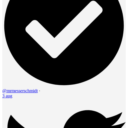
@mrmesserschmidt
·
3 aug