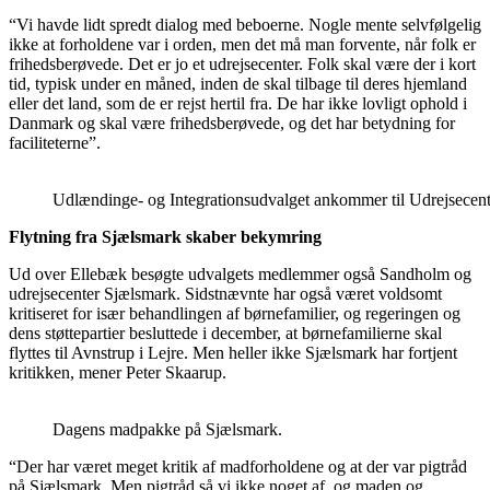
“Vi havde lidt spredt dialog med beboerne. Nogle mente selvfølgelig
ikke at forholdene var i orden, men det må man forvente, når folk er
frihedsberøvede. Det er jo et udrejsecenter. Folk skal være der i kort
tid, typisk under en måned, inden de skal tilbage til deres hjemland
eller det land, som de er rejst hertil fra. De har ikke lovligt ophold i
Danmark og skal være frihedsberøvede, og det har betydning for
faciliteterne”.
Udlændinge- og Integrationsudvalget ankommer til Udrejsecent
Flytning fra Sjælsmark skaber bekymring
Ud over Ellebæk besøgte udvalgets medlemmer også Sandholm og
udrejsecenter Sjælsmark. Sidstnævnte har også været voldsomt
kritiseret for især behandlingen af børnefamilier, og regeringen og
dens støttepartier besluttede i december, at børnefamilierne skal
flyttes til Avnstrup i Lejre. Men heller ikke Sjælsmark har fortjent
kritikken, mener Peter Skaarup.
Dagens madpakke på Sjælsmark.
“Der har været meget kritik af madforholdene og at der var pigtråd
på Sjælsmark. Men pigtråd så vi ikke noget af, og maden og