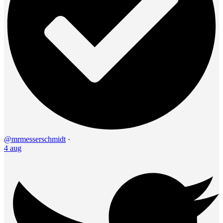
@mrmesserschmidt
·
4 aug