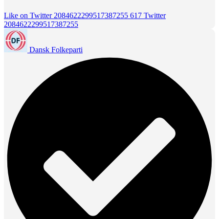
Like on Twitter 2084622299517387255
617
Twitter
2084622299517387255
Dansk Folkeparti