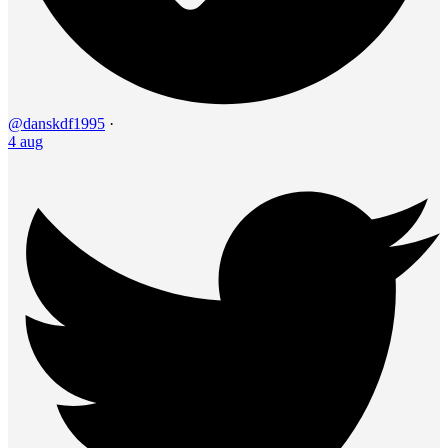
@danskdf1995
·
4 aug