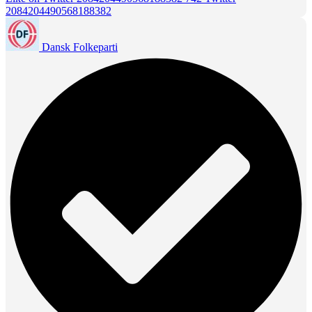
2084204490568188382
Dansk Folkeparti