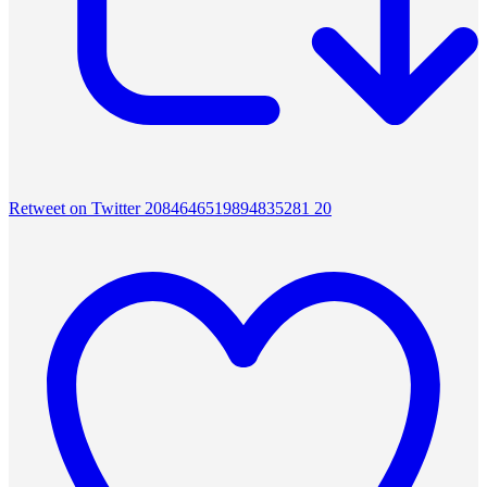
Retweet on Twitter 2084646519894835281
20