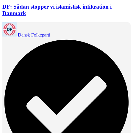
DF: Sådan stopper vi islamistisk infiltration i
Danmark
Dansk Folkeparti