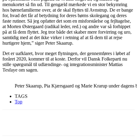
menukortet så fin ud. Til gengæld mærkede vi en stor bekymring
hos børnefamilierne over, at de skal flyttes til Avnstrup. De er bange
for, hvad det får af betydning for deres børns skolegang og deres
faste rutiner. Så jeg opfatter det som en misforståelse og fejltagelse,
at Morten Østergaard (radikal leder, red.) og andre var så forhippet
på at få dem flyttet. Jeg tror både det skaber mere forvirring og uro,
samtidig med at det ikke virker i retning af at få dem til at rejse
hurtigere hjem,” siger Peter Skaarup.
Det er uafklaret, hvor meget flytningen, der gennemføres i løbet af
foråret 2020, kommer til at koste. Derfor vil Dansk Folkeparti nu
stille spørgsmål til udlændinge- og integrationsminister Mattias
Tesfaye om sagen.
Peter Skaarup, Pia Kjærsgaard og Marie Krarup under dagens
TAGS
Top