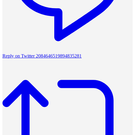
Reply on Twitter 2084646519894835281