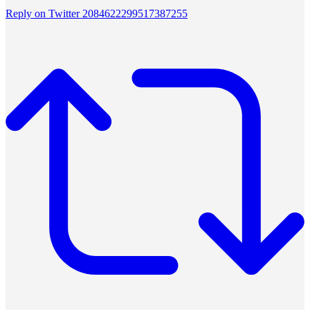
Reply on Twitter 2084622299517387255