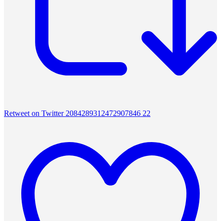
Retweet on Twitter 2084289312472907846
22