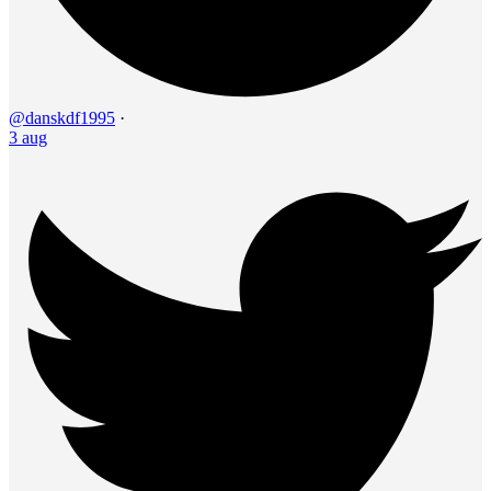
@danskdf1995
·
3 aug