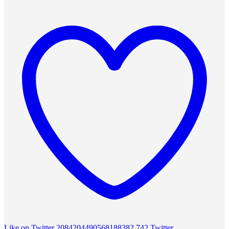
Like on Twitter 2084204490568188382
742
Twitter