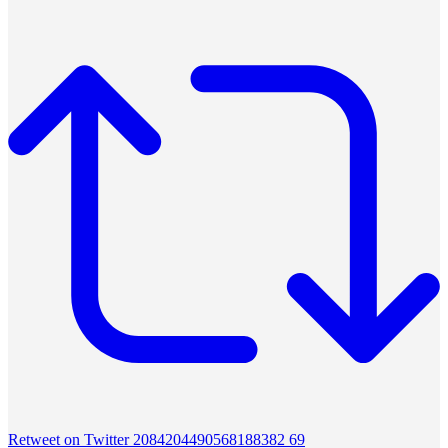
Retweet on Twitter 2084204490568188382
69