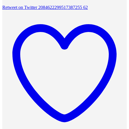
Retweet on Twitter 2084622299517387255
62