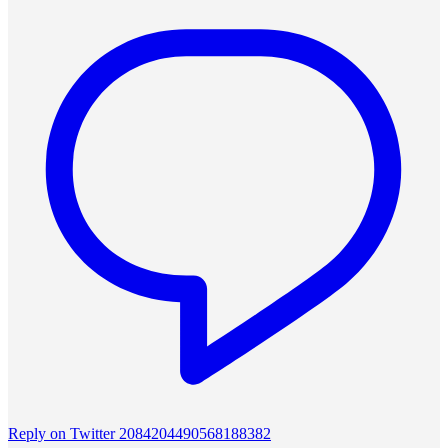
Reply on Twitter 2084204490568188382