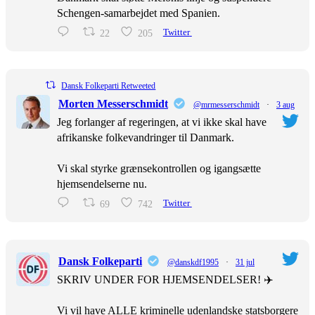
Schengen-samarbejdet med Spanien.
22
205
Twitter
Dansk Folkeparti Retweeted
Morten Messerschmidt
@mrmesserschmidt
·
3 aug
Jeg forlanger af regeringen, at vi ikke skal have
afrikanske folkevandringer til Danmark.
Vi skal styrke grænsekontrollen og igangsætte
hjemsendelserne nu.
69
742
Twitter
Dansk Folkeparti
@danskdf1995
·
31 jul
SKRIV UNDER FOR HJEMSENDELSER! ✈️
Vi vil have ALLE kriminelle udenlandske statsborgere