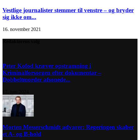
Vestlige journalister stemmer til venstre – og bryder
sig ikke om...
16. november 2021
Redaktørens valg
Peter Kofod kræver opstramning i
Kriminalforsorgen efter dokumentar –
Dobbeltmorder afsonede...
17. juni 2024
Morten Messerschmidt advarer: Regeringen skaber
et A- og B-hold