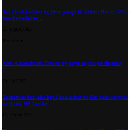
Tørklædeforbud og flere penge til ældre: Her er DFs
fem hovedkrav...
31. august 2022
Mest læste
Alex Ahrendtsen: Der er ny gejst og tro på tingene
i...
29. juli 2022
Tusindvis bor ulovligt i kolonihaver. Det skal stoppes
med nyt DF-forslag
17. februar 2022