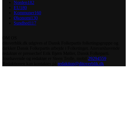
Norden
182
EU
180
Kommuner
160
Økonomi
130
Sundhed
117
OM OS
ditoverblik.dk udgives af Dansk Folkepartis folketingsgruppe og
dækker Dansk Folkepartis arbejde i Folketinget. Ansvarshavende
redaktør er pressechef Erik Bjørn Møller, Dansk Folkeparti.
Jourhavende og redaktør er Steen Trolle, mobil
29294559
.
Redaktionen kan kontaktes på
redaktion@ditoverblik.dk