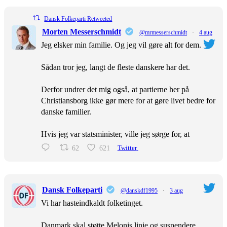
Dansk Folkeparti Retweeted
Morten Messerschmidt
@mrmesserschmidt
·
4 aug
Jeg elsker min familie. Og jeg vil gøre alt for dem.
Sådan tror jeg, langt de fleste danskere har det.
Derfor undrer det mig også, at partierne her på
Christiansborg ikke gør mere for at gøre livet bedre for
danske familier.
Hvis jeg var statsminister, ville jeg sørge for, at
62
621
Twitter
Dansk Folkeparti
@danskdf1995
·
3 aug
Vi har hasteindkaldt folketinget.
Danmark skal støtte Melonis linje og suspendere