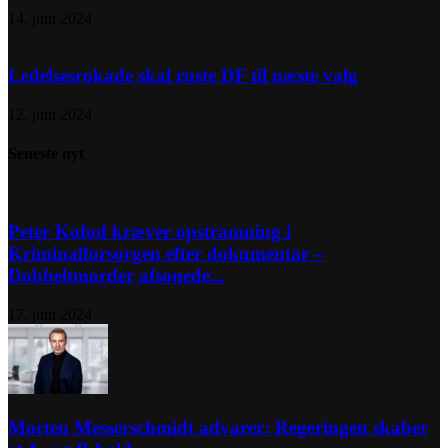
14. juni 2024
Ledelsesrokade skal ruste DF til næste valg
12. juni 2024
Seneste nyt
Peter Kofod kræver opstramning i
Kriminalforsorgen efter dokumentar –
Dobbeltmorder afsonede...
17. juni 2024
Morten Messerschmidt advarer: Regeringen skaber