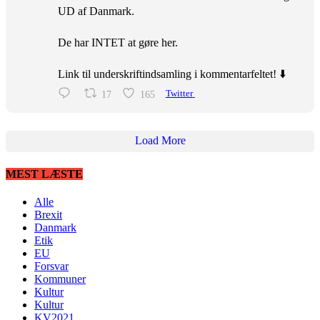
UD af Danmark.
De har INTET at gøre her.
Link til underskriftindsamling i kommentarfeltet! ⬇️
17
165
Twitter
Load More
MEST LÆSTE
Alle
Brexit
Danmark
Etik
EU
Forsvar
Kommuner
Kultur
Kultur
KV2021