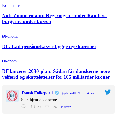
Kommuner
Nick Zimmermann: Regeringen smider Randers-
borgerne under bussen
Økonomi
DF: Lad pensionskasser bygge nye kaserner
Økonomi
DF lancerer 2030-plan: Sådan får danskerne mere
velfærd og skattelettelser for 105 milliarder kroner
Dansk Folkeparti
@danskdf1995
·
4 aug
Start hjemsendelserne.
20
124
Twitter