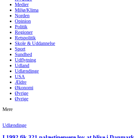
Medier
Miljø/Klima
Norden
Opinion
Politik
Regioner
Retspolitik
Skole & Uddannelse
Sport
Sundhed
Udflytning
Udland
Udlændinge
USA
Ældre
Økonomi
Øvrige
Øvrige
Mere
Udlændinge
I 1992 fik 321 palæstinensere lov at blive i Danmark