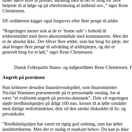
stiller større krav til politiet, samtidig med at der er brug for flere
betjente til at følge op på efterforskning af indbrud osv.,” siger Rene
Christensen.
DF-ordføreren kigger også forgæves efter flere penge til ældre.
“Regeringen mener nok at de er ‘home safe’ i forhold til
ældreområdet med deres økonomiaftale med kommunerne. Men det
er de absolut ikke. Der bliver flere ældre, som har brug for pleje, der
skal bruges flere penge til udvikling af ældreplejen, og der er
generelt brug for et løft,” siger Rene Christensen.
Dansk Folkepartis finans- og miljøordfører Rene Christensen. 
Angreb på provinsen
Han kritiserer desuden finanslovsudspillet, som finansminister
Nicolai Wammen præsenterede på et pressemøde onsdag, for at
være “et voldsomt angreb på provins-danmark”. Dels vil regeringen
sløjfe bredbåndspuljen på årligt 100 mio. kroner til at løfte områder
med dårlige netforbindelser, dels vil den sænke tilskuddet til fri- og
privatskoler.
“Bredbåndspuljen har været en rigtig god ordning, som har løftet
landdistrikterne. Men der er stadig et markant behov. Du kan jo ikke