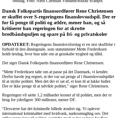
onsdag. Foto: Niels Christian Vilmann/Ritzau Scanpix
Dansk Folkepartis finansordfører Rene Christensen
er skuffet over S-regeringens finanslovsudspil. Der er
for få penge til politi og ældre, mener han, og så
kritiserer han regeringen for at skrotte
bredbåndspuljen og spare på fri- og privatskoler
OPDATERET:
Regeringens finanslovsforslag er en stor skuffelse i
forhold til den åbningstale, som statsminister Mette Frederiksen
holdt tirsdag, hvor hun talte om at genskabe tryghed og tillid.
Det siger Dansk Folkepartis finansordfører Rene Christensen.
“Mette Frederiksen talte om at passe på det Danmark, vi kender.
Derfor havde jeg regnet, at der var sat penge af i finanslovsudspillet
til at styrke politiet. Men det der er sat af, er kun til at lukke huller.
Der er ikke penge til at udvikle politiet,” siger Rene Christensen.
Regeringen vil sætte 1,2 milliarder kroner af til politiet, men der er
brug for yderligere 300 millioner, mener DF.
“Desværre har det kriminelle billede ændret sig. Vi oplever
international kriminalitet med hvidvask, narkosmugling osv. Det