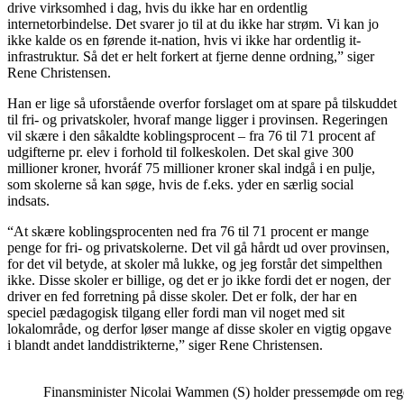
drive virksomhed i dag, hvis du ikke har en ordentlig
internetorbindelse. Det svarer jo til at du ikke har strøm. Vi kan jo
ikke kalde os en førende it-nation, hvis vi ikke har ordentlig it-
infrastruktur. Så det er helt forkert at fjerne denne ordning,” siger
Rene Christensen.
Han er lige så uforstående overfor forslaget om at spare på tilskuddet
til fri- og privatskoler, hvoraf mange ligger i provinsen. Regeringen
vil skære i den såkaldte koblingsprocent – fra 76 til 71 procent af
udgifterne pr. elev i forhold til folkeskolen. Det skal give 300
millioner kroner, hvoráf 75 millioner kroner skal indgå i en pulje,
som skolerne så kan søge, hvis de f.eks. yder en særlig social
indsats.
“At skære koblingsprocenten ned fra 76 til 71 procent er mange
penge for fri- og privatskolerne. Det vil gå hårdt ud over provinsen,
for det vil betyde, at skoler må lukke, og jeg forstår det simpelthen
ikke. Disse skoler er billige, og det er jo ikke fordi det er nogen, der
driver en fed forretning på disse skoler. Det er folk, der har en
speciel pædagogisk tilgang eller fordi man vil noget med sit
lokalområde, og derfor løser mange af disse skoler en vigtig opgave
i blandt andet landdistrikterne,” siger Rene Christensen.
Finansminister Nicolai Wammen (S) holder pressemøde om reger