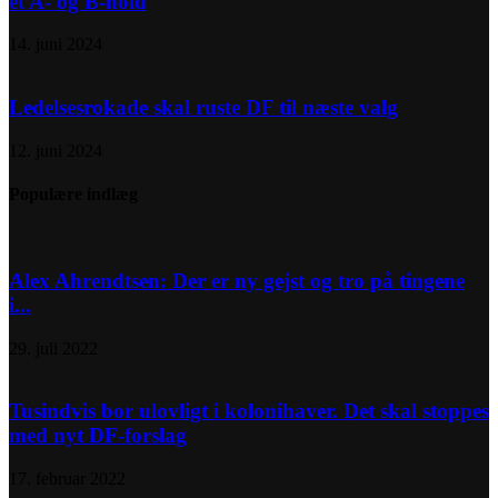
et A- og B-hold
14. juni 2024
Ledelsesrokade skal ruste DF til næste valg
12. juni 2024
Populære indlæg
Alex Ahrendtsen: Der er ny gejst og tro på tingene
i...
29. juli 2022
Tusindvis bor ulovligt i kolonihaver. Det skal stoppes
med nyt DF-forslag
17. februar 2022