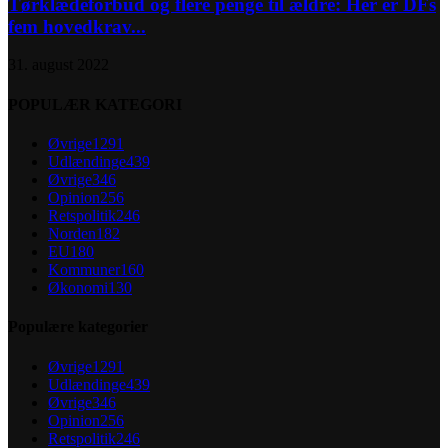
Tørklædeforbud og flere penge til ældre: Her er DFs
fem hovedkrav...
31. august 2022
POPULÆR KATEGORI
Øvrige
1291
Udlændinge
439
Øvrige
346
Opinion
256
Retspolitik
246
Norden
182
EU
180
Kommuner
160
Økonomi
130
Populære kategorier
Øvrige
1291
Udlændinge
439
Øvrige
346
Opinion
256
Retspolitik
246