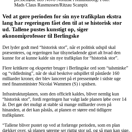
Mads Claus Rasmussen/Ritzau Scanpix
Ved at gøre perioden for sin nye trafikplan ekstra
lang har regeringen fået den til at se historisk stor
ud. Tallene pustes kunstigt op, siger
økonomiprofessor til Berlingske
Det lyder godt med “historisk stor”, når et politisk udspil skal
præsenteres, og regeringen har tilsyneladende gjort alt hvad den
kunne for at kunne kalde sin nye trafikplan for “historisk stor”.
Flere kritikere og eksperter bruger i Berlingske ord som “talsminke”
og “vildledning”, når de skal beskrive udspillet til påståede 160
milliarder kroner, der blev lanceret på et pressemøde i sidste uge
med finansminister Nicolai Wammen (S) i spidsen.
Infrastrukturplanen, som den officielt kaldes, bliver nemlig kun
“historisk stor”, fordi regeringen har valgt lade planen løbe over 14
år. Det gør det muligt at stable så mange milliarder oven på
hinanden, at det kan påstås, at planen er større end tidligere
trafikplaner.
“Tallene bliver pustet op ved at forlænge perioden, som en plan
dækker over, så planen søreme ser rigtig stor ud, og så man kan sige,