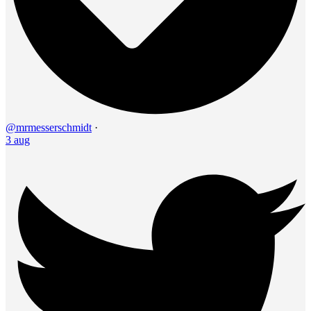
@mrmesserschmidt
·
3 aug