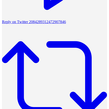
Reply on Twitter 2084289312472907846