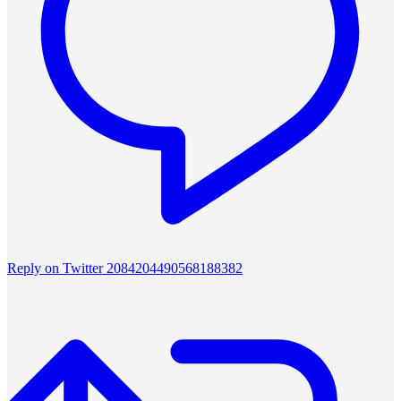
Reply on Twitter 2084204490568188382