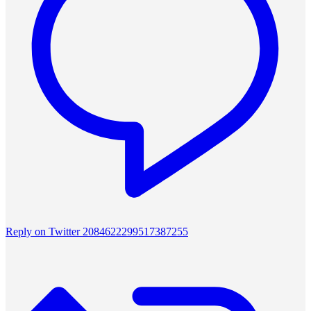
Reply on Twitter 2084622299517387255