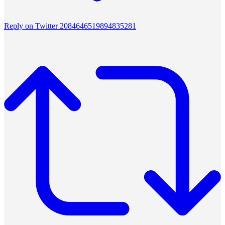
Reply on Twitter 2084646519894835281