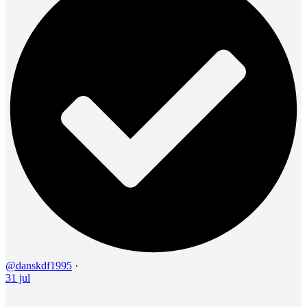
@danskdf1995
·
31 jul