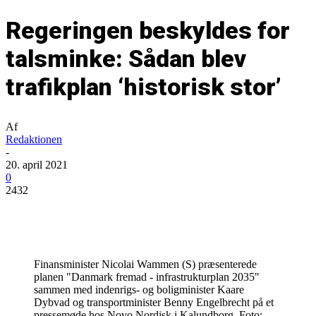
Regeringen beskyldes for
talsminke: Sådan blev
trafikplan ‘historisk stor’
Af
Redaktionen
-
20. april 2021
0
2432
Finansminister Nicolai Wammen (S) præsenterede
planen "Danmark fremad - infrastrukturplan 2035"
sammen med indenrigs- og boligminister Kaare
Dybvad og transportminister Benny Engelbrecht på et
pressemøde hos Novo Nordisk i Kalundborg. Foto: