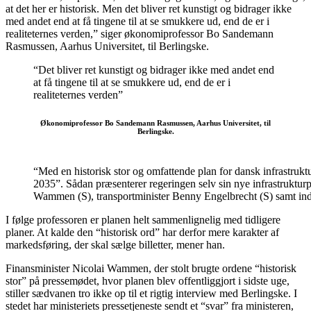
at det her er historisk. Men det bliver ret kunstigt og bidrager ikke
med andet end at få tingene til at se smukkere ud, end de er i
realiteternes verden,” siger økonomiprofessor Bo Sandemann
Rasmussen, Aarhus Universitet, til Berlingske.
“Det bliver ret kunstigt og bidrager ikke med andet end
at få tingene til at se smukkere ud, end de er i
realiteternes verden”
Økonomiprofessor Bo Sandemann Rasmussen, Aarhus Universitet, til
Berlingske.
“Med en historisk stor og omfattende plan for dansk infrastruk
2035”. Sådan præsenterer regeringen selv sin nye infrastruktur
Wammen (S), transportminister Benny Engelbrecht (S) samt in
I følge professoren er planen helt sammenlignelig med tidligere
planer. At kalde den “historisk ord” har derfor mere karakter af
markedsføring, der skal sælge billetter, mener han.
Finansminister Nicolai Wammen, der stolt brugte ordene “historisk
stor” på pressemødet, hvor planen blev offentliggjort i sidste uge,
stiller sædvanen tro ikke op til et rigtig interview med Berlingske. I
stedet har ministeriets pressetjeneste sendt et “svar” fra ministeren,