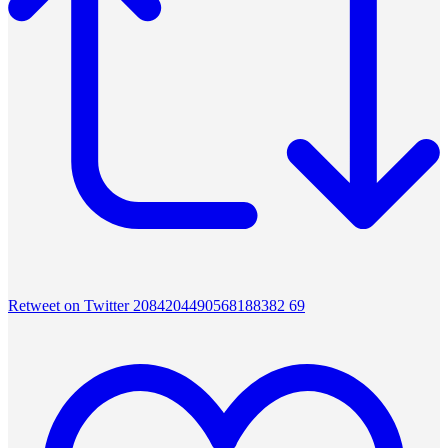
Retweet on Twitter 2084204490568188382
69