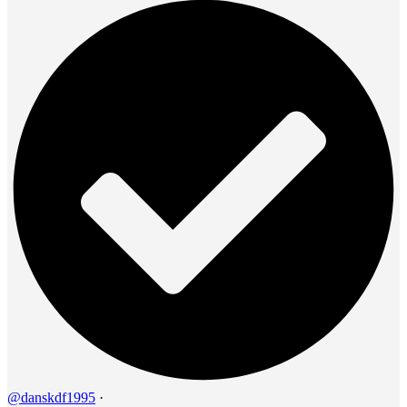
@danskdf1995
·