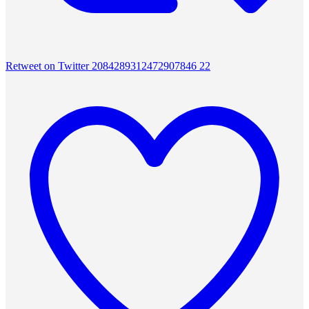
Retweet on Twitter 2084289312472907846
22