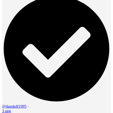
@danskdf1995
·
3 aug