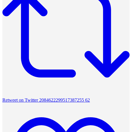
Retweet on Twitter 2084622299517387255
62