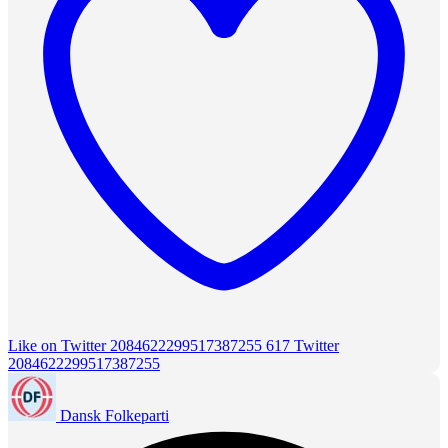
Like on Twitter 2084622299517387255
617
Twitter
2084622299517387255
Dansk Folkeparti