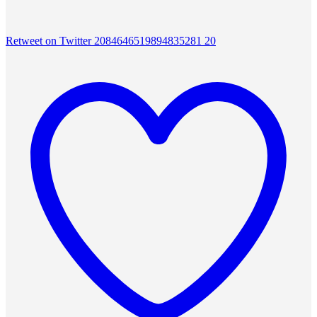
Retweet on Twitter 2084646519894835281
20