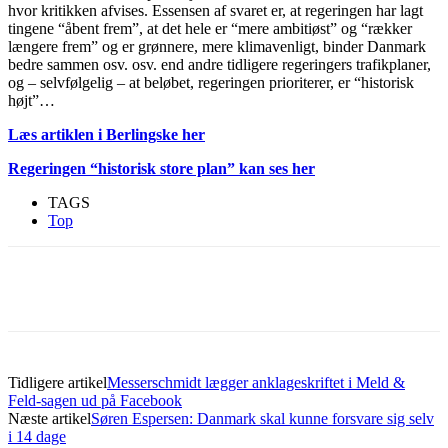
hvor kritikken afvises. Essensen af svaret er, at regeringen har lagt
tingene “åbent frem”, at det hele er “mere ambitiøst” og “rækker
længere frem” og er grønnere, mere klimavenligt, binder Danmark
bedre sammen osv. osv. end andre tidligere regeringers trafikplaner,
og – selvfølgelig – at beløbet, regeringen prioriterer, er “historisk
højt”…
Læs artiklen i Berlingske her
Regeringen “historisk store plan” kan ses her
TAGS
Top
Tidligere artikel
Messerschmidt lægger anklageskriftet i Meld &
Feld-sagen ud på Facebook
Næste artikel
Søren Espersen: Danmark skal kunne forsvare sig selv
i 14 dage