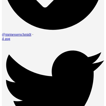
@mrmesserschmidt
·
4 aug