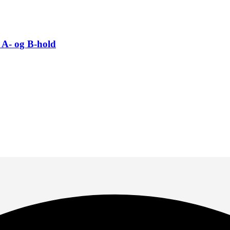
 A- og B-hold