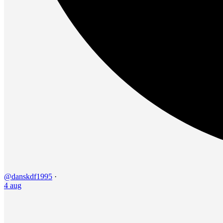
@danskdf1995
·
4 aug