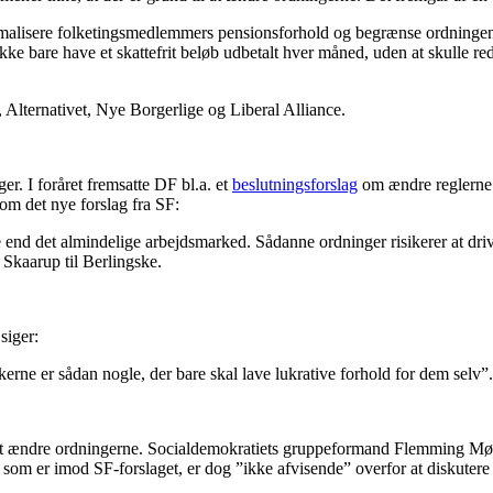
ormalisere folketingsmedlemmers pensionsforhold og begrænse ordningen 
e bare have et skattefrit beløb udbetalt hver måned, uden at skulle rede
 Alternativet, Nye Borgerlige og Liberal Alliance.
ger. I foråret fremsatte DF bl.a. et
beslutningsforslag
om ændre reglerne 
 om det nye forslag fra SF:
end det almindelige arbejdsmarked. Sådanne ordninger risikerer at drive
Skaarup til Berlingske.
siger:
kerne er sådan nogle, der bare skal lave lukrative forhold for dem selv”.
 at ændre ordningerne. Socialdemokratiets gruppeformand Flemming Mø
 som er imod SF-forslaget, er dog ”ikke afvisende” overfor at diskuter