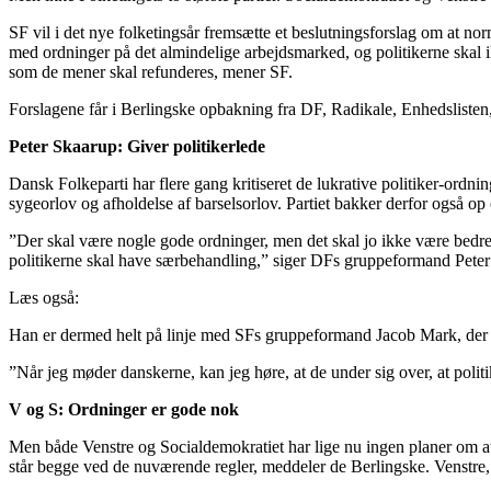
SF vil i det nye folketingsår fremsætte et beslutningsforslag om at n
med ordninger på det almindelige arbejdsmarked, og politikerne skal ikk
som de mener skal refunderes, mener SF.
Forslagene får i Berlingske opbakning fra DF, Radikale, Enhedslisten,
Peter Skaarup: Giver politikerlede
Dansk Folkeparti har flere gang kritiseret de lukrative politiker-ordnin
sygeorlov og afholdelse af barselsorlov. Partiet bakker derfor også op
”Der skal være nogle gode ordninger, men det skal jo ikke være bedre 
politikerne skal have særbehandling,” siger DFs gruppeformand Peter 
Læs også:
Han er dermed helt på linje med SFs gruppeformand Jacob Mark, der 
”Når jeg møder danskerne, kan jeg høre, at de under sig over, at politi
V og S: Ordninger er gode nok
Men både Venstre og Socialdemokratiet har lige nu ingen planer om
står begge ved de nuværende regler, meddeler de Berlingske. Venstre,