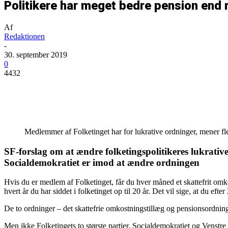
Politikere har meget bedre pension end 
Af
Redaktionen
-
30. september 2019
0
4432
Del
Medlemmer af Folketinget har for lukrative ordninger, mener fler
SF-forslag om at ændre folketingspolitikeres lukrativ
Socialdemokratiet er imod at ændre ordningen
Hvis du er medlem af Folketinget, får du hver måned et skattefrit om
hvert år du har siddet i folketinget op til 20 år. Det vil sige, at du eft
De to ordninger – det skattefrie omkostningstillæg og pensionsordningen
Men ikke Folketingets to største partier. Socialdemokratiet og Venstre 