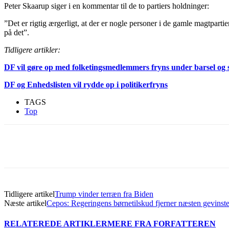
Peter Skaarup siger i en kommentar til de to partiers holdninger:
”Det er rigtig ærgerligt, at der er nogle personer i de gamle magtpartie
på det”.
Tidligere artikler:
DF vil gøre op med folketingsmedlemmers fryns under barsel og
DF og Enhedslisten vil rydde op i politikerfryns
TAGS
Top
Del
Tidligere artikel
Trump vinder terræn fra Biden
Næste artikel
Cepos: Regeringens børnetilskud fjerner næsten gevinsten
RELATEREDE ARTIKLER
MERE FRA FORFATTEREN