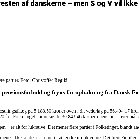
resten af danskerne – men S og V vil ikke
e partier. Foto: Christoffer Regild
e pensionsforhold og fryns får opbakning fra Dansk Fol
kostningstillæg på 5.188,50 kroner oven i dit vederlag på 56.494,17 kr
er 20 år i Folketinget har udsigt til 30.843,46 kroner i pension – hver mån
 – er alt for lukrative. Det mener flere partier i Folketinget, blandt a
mener ikke, at der er grund til at ændre ordningerne. Det fremgår af en a