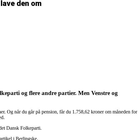
 lave den om
keparti og flere andre partier. Men Venstre og
oner. Og når du går på pension, får du 1.758,62 kroner om måneden for
ed.
ndet Dansk Folkeparti.
rtikel i Berlingske.