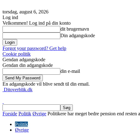
torsdag, august 6, 2026
Log ind
Velkommen! Log ind på din konto
dit brugernavn
Din adgangskode
Forgot your password? Get help
Cookie politik
Gendan adgangskode
Gendan din adgangskode
din e-mail
En adgangskode vil blive sendt til din email.
Ditoverblik.dk
Forside
Politik
Øvrige
Politikere har meget bedre pension end resten 
Politik
Øvrige