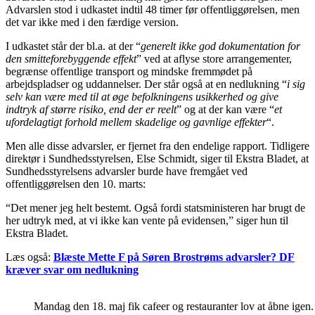
Advarslen stod i udkastet indtil 48 timer før offentliggørelsen, men
det var ikke med i den færdige version.
I udkastet står der bl.a. at der “
generelt ikke god dokumentation for
den smitteforebyggende effekt
” ved at aflyse store arrangementer,
begrænse offentlige transport og mindske fremmødet på
arbejdspladser og uddannelser. Der står også at en nedlukning “
i sig
selv kan være med til at øge befolkningens usikkerhed og give
indtryk af større risiko, end der er reelt
” og at der kan være “
et
ufordelagtigt forhold mellem skadelige og gavnlige effekter
“.
Men alle disse advarsler, er fjernet fra den endelige rapport. Tidligere
direktør i Sundhedsstyrelsen, Else Schmidt, siger til Ekstra Bladet, at
Sundhedsstyrelsens advarsler burde have fremgået ved
offentliggørelsen den 10. marts:
“Det mener jeg helt bestemt. Også fordi statsministeren har brugt de
her udtryk med, at vi ikke kan vente på evidensen,” siger hun til
Ekstra Bladet.
Læs også:
Blæste Mette F på Søren Brostrøms advarsler? DF
kræver svar om nedlukning
Mandag den 18. maj fik cafeer og restauranter lov at åbne igen