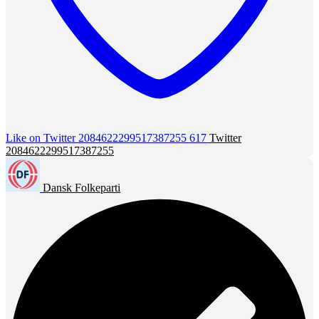
Like on Twitter 2084622299517387255
617
Twitter
2084622299517387255
Dansk Folkeparti