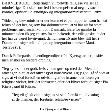
BARNEBRUDE | Regeringen vil forbyde religiøse vielser af
mindreårige. Det sker som led i bekæmpelsen af negativ social
kontrol, oplyser Udlændinge- og Integrationsministeriet til Ritzau.
”Siden jeg blev minister er der kommet et par rapporter, som har sat
fokus på det her, og som har dokumenteret, at vi har alt for store
problemer med social kontrol i Danmark. Bare for ganske få
minutter siden fik jeg en sms fra en bekendt, der ville ønske, at det
her havde været lovgivning, da hun som 16-årig blev gift her i
Danmark,” siger udlændinge- og integrationsminister Mattias
Tesfaye (S).
Dansk Folkepartis udlændingeordfører Pia Kjærsgaard er positiv,
men ønsker en bredere ordning.
”Jeg synes, det er godt, hvis vi kan gøre op med det. Men det
afhænger jo af, at det bliver gjort konsekvent. Og jeg vil gå så vidt at
sige, at vi skal foreslå en udvisning af de imamer, der foretager
religiøse vielser, hvis det fortsætter, efter det bliver forbudt, siger Pia
Kjærsgaard til Ritzau.
“Jeg vil gå så vidt at sige, at vi skal foreslå en udvisning
af de imamer, der foretager religiøse vielser”
Pia Kjærsgaard til Ritzau