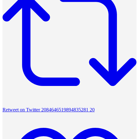
Retweet on Twitter 2084646519894835281
20