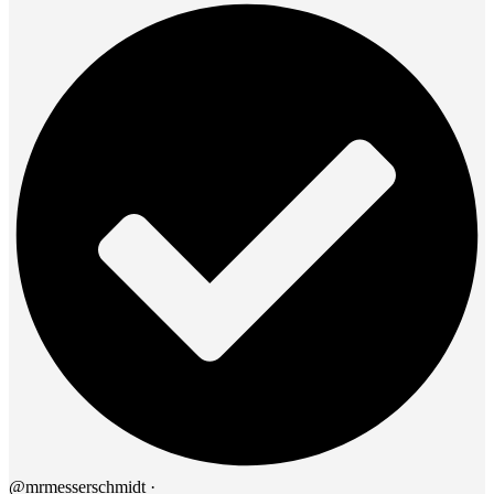
@mrmesserschmidt
·