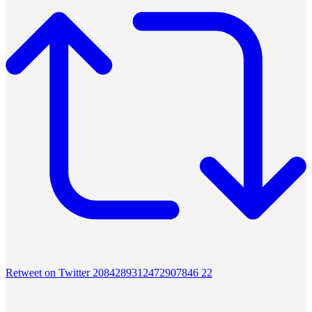
Retweet on Twitter 2084289312472907846
22