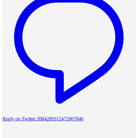
Reply on Twitter 2084289312472907846