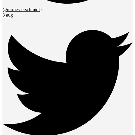
@mrmesserschmidt
·
3 aug