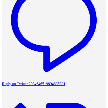
Reply on Twitter 2084646519894835281