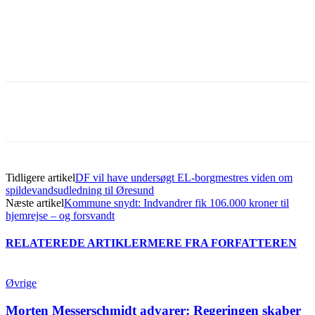
Tidligere artikel
DF vil have undersøgt EL-borgmestres viden om
spildevandsudledning til Øresund
Næste artikel
Kommune snydt: Indvandrer fik 106.000 kroner til
hjemrejse – og forsvandt
RELATEREDE ARTIKLER
MERE FRA FORFATTEREN
Øvrige
Morten Messerschmidt advarer: Regeringen skaber