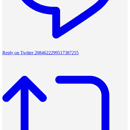
Reply on Twitter 2084622299517387255