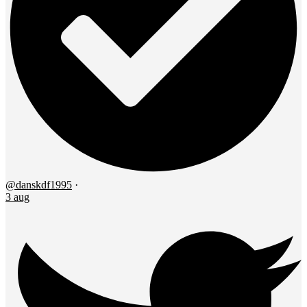
@danskdf1995
·
3 aug