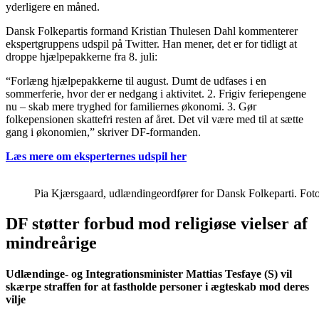
yderligere en måned.
Dansk Folkepartis formand Kristian Thulesen Dahl kommenterer
ekspertgruppens udspil på Twitter. Han mener, det er for tidligt at
droppe hjælpepakkerne fra 8. juli:
“Forlæng hjælpepakkerne til august. Dumt de udfases i en
sommerferie, hvor der er nedgang i aktivitet. 2. Frigiv feriepengene
nu – skab mere tryghed for familiernes økonomi. 3. Gør
folkepensionen skattefri resten af året. Det vil være med til at sætte
gang i økonomien,” skriver DF-formanden.
Læs mere om eksperternes udspil her
Pia Kjærsgaard, udlændingeordfører for Dansk Folkeparti. Fot
DF støtter forbud mod religiøse vielser af
mindreårige
Udlændinge- og Integrationsminister Mattias Tesfaye (S) vil
skærpe straffen for at fastholde personer i ægteskab mod deres
vilje