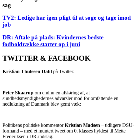
sag
TV2: Ledige har igen pligt til at søge og tage imod
job
DR: Aftale på plads: Kvindernes bedste
fodboldrække starter op i juni
TWITTER & FACEBOOK
Kristian Thulesen Dahl
på Twitter:
Peter Skaarup
om endnu en afsløring af, at
sundhedsmyndighedernes advarsler mod for omfattende en
nedlukning af Danmark blev gemt væk:
Politikens politiske kommentor
Kristian Madsen
– tidligere DSU-
formand – med et muntert tweet om 0. klasses hyldest til Mette
Frederiksen i DR-indslag: