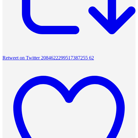
Retweet on Twitter 2084622299517387255
62