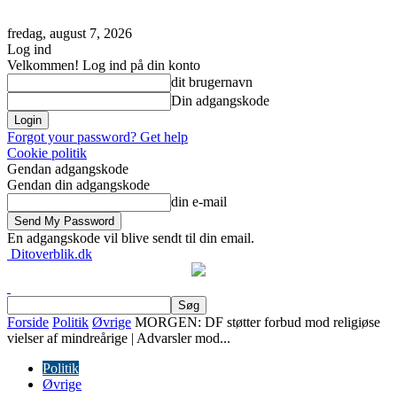
fredag, august 7, 2026
Log ind
Velkommen! Log ind på din konto
dit brugernavn
Din adgangskode
Forgot your password? Get help
Cookie politik
Gendan adgangskode
Gendan din adgangskode
din e-mail
En adgangskode vil blive sendt til din email.
Ditoverblik.dk
Forside
Politik
Øvrige
MORGEN: DF støtter forbud mod religiøse
vielser af mindreårige | Advarsler mod...
Politik
Øvrige