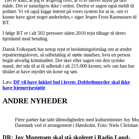
“Det er klart, at jeg er ærgerlig over, at vi er blevet snydt på den
måde. Det er naturligvis ikke i orden. Derfor er sagen også meldt til
politiet. Vi vil også kigge internt på vores system for at se, om vi
kunne have gjort noget anderledes,« siger Jesper Frost Rasmussen til
BT.
I følge BT er i alt 502 personer siden 2010 rejst tilbage til deres
hjemland mod betaling.
Dansk Folkeparti har netop rejst et beslutningsforslag om at ændre
repatrieringsloven, så udbetaling af støtte standses, hvis en person
begår alvorlig kriminalitet. Det sker efter sagen om den syriske
mand, der står til at få udbetalt i alt 215.000 kroner, selv om han har
tilstået at have myrdet sin kone og søn.
Læs:
DF vil have lukket hul i loven: Dobbeltmorder skal ikke
have hjemrejsestøtte
ANDRE NYHEDER
Flere partier har tabt tålmodigheden med kulturminister Joy M
Danmark ved et arrangement i Hørsholm. Foto: Niels Christia
DR: Joy Mogensen skal stå skoleret i Radio Loud-