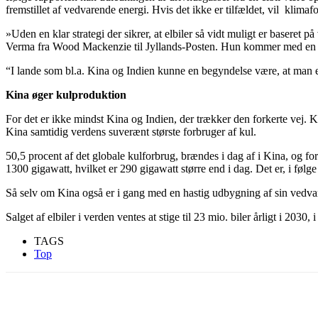
fremstillet af vedvarende energi. Hvis det ikke er tilfældet, vil klima
»Uden en klar strategi der sikrer, at elbiler så vidt muligt er basere
Verma fra Wood Mackenzie til Jyllands-Posten. Hun kommer med en 
“I lande som bl.a. Kina og Indien kunne en begyndelse være, at man e
Kina øger kulproduktion
For det er ikke mindst Kina og Indien, der trækker den forkerte vej. K
Kina samtidig verdens suverænt største forbruger af kul.
50,5 procent af det globale kulforbrug, brændes i dag af i Kina, og for
1300 gigawatt, hvilket er 290 gigawatt større end i dag. Det er, i føl
Så selv om Kina også er i gang med en hastig udbygning af sin vedvare
Salget af elbiler i verden ventes at stige til 23 mio. biler årligt i 203
TAGS
Top
Del