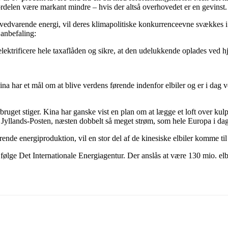
fordelen være markant mindre – hvis der altså overhovedet er en gevinst.
t på vedvarende energi, vil deres klimapolitiske konkurrenceevne svække
anbefaling:
lektrificere hele taxaflåden og sikre, at den udelukkende oplades ved h
ina har et mål om at blive verdens førende indenfor elbiler og er i dag v
bruget stiger. Kina har ganske vist en plan om at lægge et loft over kulp
ge Jyllands-Posten, næsten dobbelt så meget strøm, som hele Europa i da
nde energiproduktion, vil en stor del af de kinesiske elbiler komme til
0, i følge Det Internationale Energiagentur. Der anslås at være 130 mio. elb