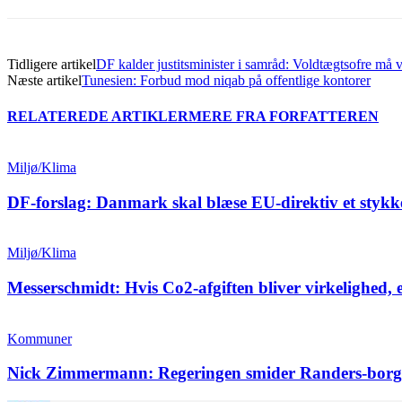
Tidligere artikel
DF kalder justitsminister i samråd: Voldtægtsofre må
Næste artikel
Tunesien: Forbud mod niqab på offentlige kontorer
RELATEREDE ARTIKLER
MERE FRA FORFATTEREN
Miljø/Klima
DF-forslag: Danmark skal blæse EU-direktiv et stykk
Miljø/Klima
Messerschmidt: Hvis Co2-afgiften bliver virkelighed, 
Kommuner
Nick Zimmermann: Regeringen smider Randers-borg