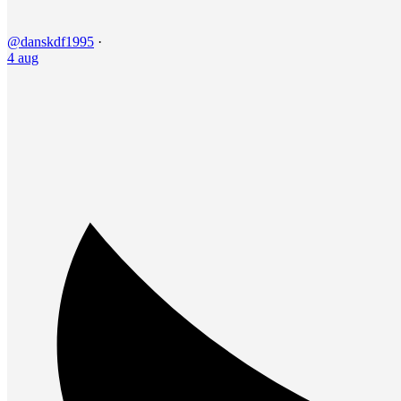
@danskdf1995
·
4 aug