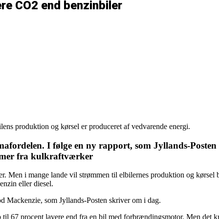
ere CO2 end benzinbiler
bilens produktion og kørsel er produceret af vedvarende energi.
mafordelen. I følge en ny rapport, som Jyllands-Posten
mer fra kulkraftværker
ler. Men i mange lande vil strømmen til elbilernes produktion og kørsel b
nzin eller diesel.
od Mackenzie, som Jyllands-Posten skriver om i dag.
p til 67 procent lavere end fra en bil med forbrændingsmotor. Men det k