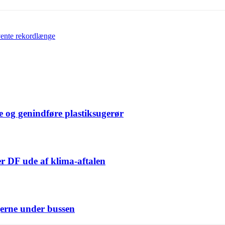
 vente rekordlænge
e og genindføre plastiksugerør
er DF ude af klima-aftalen
erne under bussen