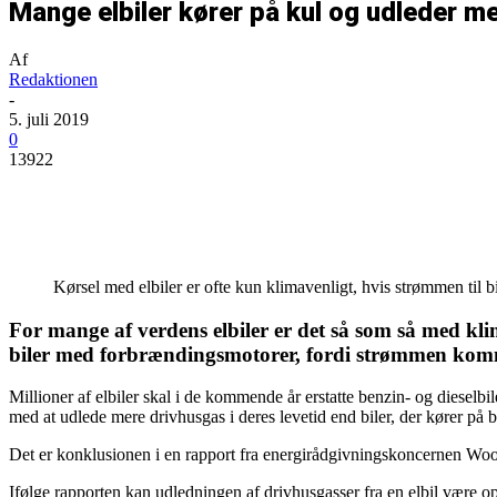
Mange elbiler kører på kul og udleder m
Af
Redaktionen
-
5. juli 2019
0
13922
Del
Kørsel med elbiler er ofte kun klimavenligt, hvis strømmen til 
For mange af verdens elbiler er det så som så med kli
biler med forbrændingsmotorer, fordi strømmen kom
Millioner af elbiler skal i de kommende år erstatte benzin- og dieselbi
med at udlede mere drivhusgas i deres levetid end biler, der kører på be
Det er konklusionen i en rapport fra energirådgivningskoncernen Wo
Ifølge rapporten kan udledningen af drivhusgasser fra en elbil være o