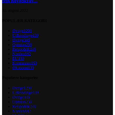
fem hovedkrav...
31. august 2022
POPULÆR KATEGORI
Øvrige
1291
Udlændinge
439
Øvrige
346
Opinion
256
Retspolitik
246
Norden
182
EU
180
Kommuner
160
Økonomi
130
Populære kategorier
Øvrige
1291
Udlændinge
439
Øvrige
346
Opinion
256
Retspolitik
246
Norden
182