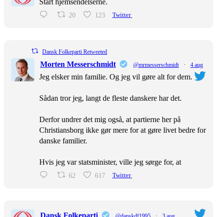
Start hjemsendelserne.
20
123
Twitter
Dansk Folkeparti Retweeted
Morten Messerschmidt
@mrmesserschmidt
·
4 aug
Jeg elsker min familie. Og jeg vil gøre alt for dem.
Sådan tror jeg, langt de fleste danskere har det.
Derfor undrer det mig også, at partierne her på
Christiansborg ikke gør mere for at gøre livet bedre for
danske familier.
Hvis jeg var statsminister, ville jeg sørge for, at
62
617
Twitter
Dansk Folkeparti
@danskdf1995
·
3 aug