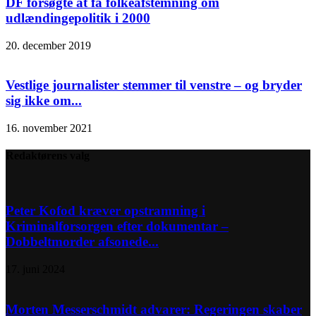
DF forsøgte at få folkeafstemning om
udlændingepolitik i 2000
20. december 2019
Vestlige journalister stemmer til venstre – og bryder
sig ikke om...
16. november 2021
Redaktørens valg
Peter Kofod kræver opstramning i
Kriminalforsorgen efter dokumentar –
Dobbeltmorder afsonede...
17. juni 2024
Morten Messerschmidt advarer: Regeringen skaber