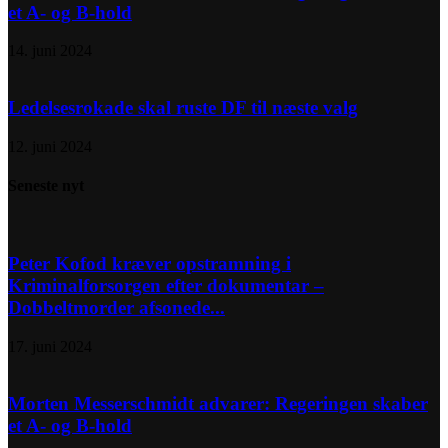
et A- og B-hold
14. juni 2024
Ledelsesrokade skal ruste DF til næste valg
12. juni 2024
Seneste nyt
Peter Kofod kræver opstramning i
Kriminalforsorgen efter dokumentar –
Dobbeltmorder afsonede...
17. juni 2024
Morten Messerschmidt advarer: Regeringen skaber
et A- og B-hold