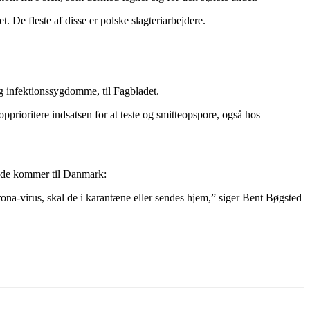
 De fleste af disse er polske slagteriarbejdere.
og infektionssygdomme, til Fagbladet.
pprioritere indsatsen for at teste og smitteopspore, også hos
år de kommer til Danmark:
orona-virus, skal de i karantæne eller sendes hjem,” siger Bent Bøgsted