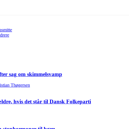
asmitte
ndrere
t efter sag om skimmelsvamp
re, hvis det står til Dansk Folkeparti
m stophormoner til børn