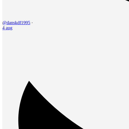
@danskdf1995
·
4 aug