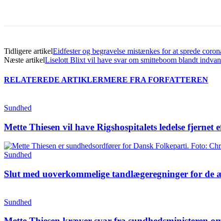
Del
Tidligere artikel
Eidfester og begravelse mistænkes for at sprede coron
Næste artikel
Liselott Blixt vil have svar om smitteboom blandt indva
RELATEREDE ARTIKLER
MERE FRA FORFATTEREN
Sundhed
Mette Thiesen vil have Rigshospitalets ledelse fjerne
Sundhed
Slut med uoverkommelige tandlægeregninger for de æld
Sundhed
Mette Thiesen kræver svar fra sundhedsministeren o