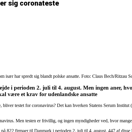
er sig coronateste
om især har spredt sig blandt polske ansatte. Foto: Claus Bech/Ritzau S
 i perioden 2. juli til 4. august. Men ingen aner, hvor
 skal være et krav for udenlandske ansatte
liver testet for coronavirus? Det kan hverken Statens Serum Institut (S
oronavirus. Men testen er frivillig, og ingen myndigheder ved, hvor mang
 på 822 firmaer til Danmark i perioden 2. juli til 4. august. 447 af diss