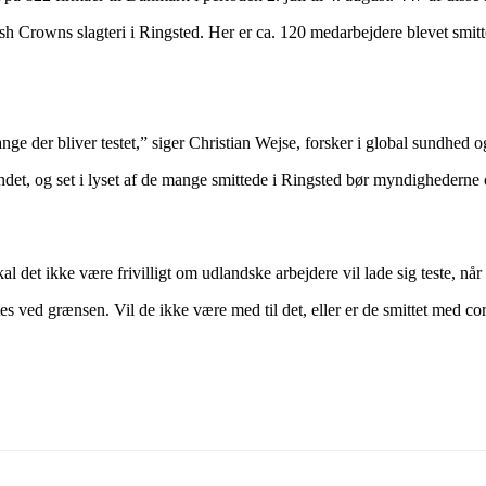
Crowns slagteri i Ringsted. Her er ca. 120 medarbejdere blevet smittet.
ge der bliver testet,” siger Christian Wejse, forsker i global sundhed 
undet, og set i lyset af de mange smittede i Ringsted bør myndighederne o
kal det ikke være frivilligt om udlandske arbejdere vil lade sig teste, n
tes ved grænsen. Vil de ikke være med til det, eller er de smittet med c