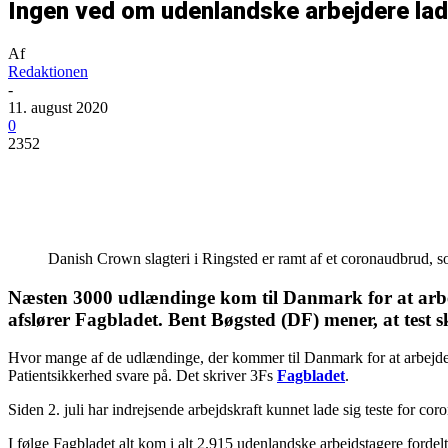
Ingen ved om udenlandske arbejdere lad
Af
Redaktionen
-
11. august 2020
0
2352
Del
Danish Crown slagteri i Ringsted er ramt af et coronaudbrud, s
Næsten 3000 udlændinge kom til Danmark for at arbejde
afslører Fagbladet. Bent Bøgsted (DF) mener
, at test
Hvor mange af de udlændinge, der kommer til Danmark for at arbejde, b
Patientsikkerhed svare på. Det skriver 3Fs
Fagbladet
.
Siden 2. juli har indrejsende arbejdskraft kunnet lade sig teste for c
I følge Fagbladet alt kom i alt 2.915 udenlandske arbejdstagere fordelt