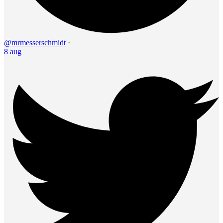
@mrmesserschmidt
·
8 aug