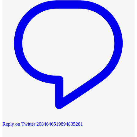
Reply on Twitter 2084646519894835281