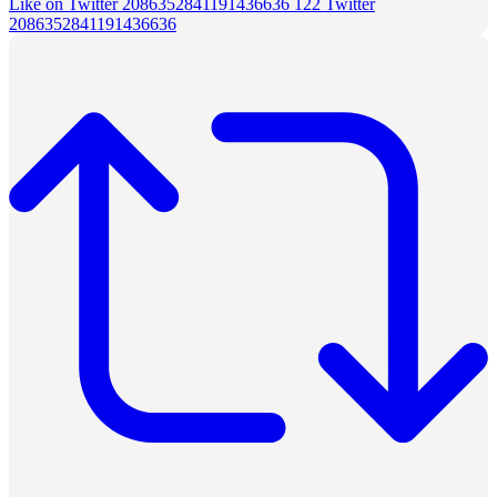
Like on Twitter 2086352841191436636
122
Twitter
2086352841191436636