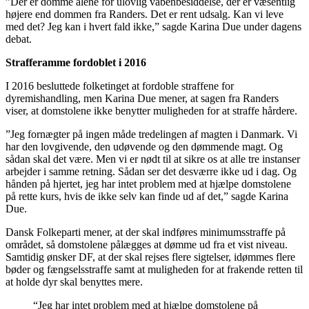
”Der er domme alene for ulovlig våbenbesiddelse, der er væsentlig
højere end dommen fra Randers. Det er rent udsalg. Kan vi leve
med det? Jeg kan i hvert fald ikke,” sagde Karina Due under dagens
debat.
Strafferamme fordoblet i 2016
I 2016 besluttede folketinget at fordoble straffene for
dyremishandling, men Karina Due mener, at sagen fra Randers
viser, at domstolene ikke benytter muligheden for at straffe hårdere.
”Jeg fornægter på ingen måde tredelingen af magten i Danmark. Vi
har den lovgivende, den udøvende og den dømmende magt. Og
sådan skal det være. Men vi er nødt til at sikre os at alle tre instanser
arbejder i samme retning. Sådan ser det desværre ikke ud i dag. Og
hånden på hjertet, jeg har intet problem med at hjælpe domstolene
på rette kurs, hvis de ikke selv kan finde ud af det,” sagde Karina
Due.
Dansk Folkeparti mener, at der skal indføres minimumsstraffe på
området, så domstolene pålægges at dømme ud fra et vist niveau.
Samtidig ønsker DF, at der skal rejses flere sigtelser, idømmes flere
bøder og fængselsstraffe samt at muligheden for at frakende retten til
at holde dyr skal benyttes mere.
“Jeg har intet problem med at hjælpe domstolene på