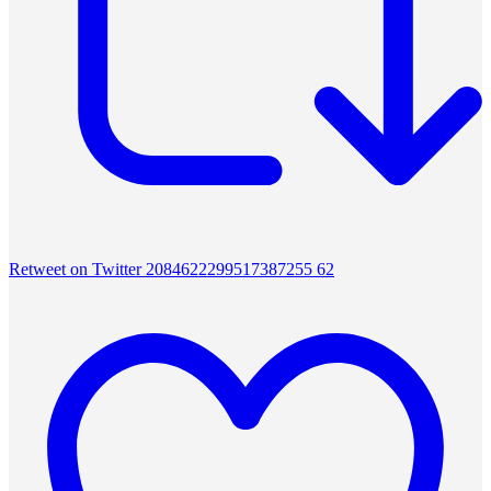
Retweet on Twitter 2084622299517387255
62