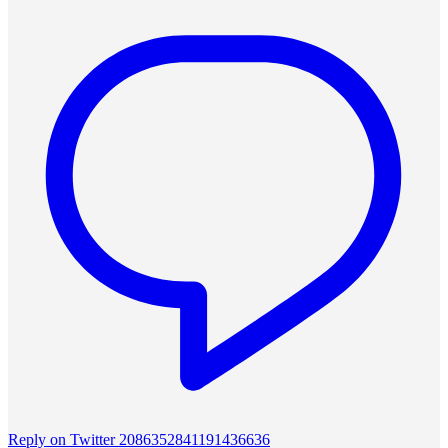
Reply on Twitter 2086352841191436636