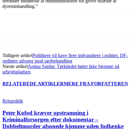
herunder indførelse af minimumsstraffe for grove tilfælde af
dyremishandling.”
Tidligere artikel
Politikere vil have flere indvandrere i politiet. DF-
ordfører advarer mod særbehandling
Næste artikel
Amina Sardar: Tørklædet hører ikke hjemme på
arbejdspladsen
RELATEREDE ARTIKLER
MERE FRA FORFATTEREN
Retspolitik
Peter Kofod kræver opstramning i
Kriminalforsorgen efter dokumentar –
Dobbeltmorder afsonede hjemme uden fodlænke