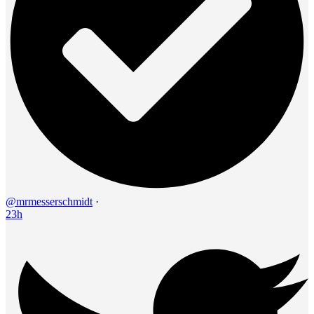
@mrmesserschmidt
·
23h