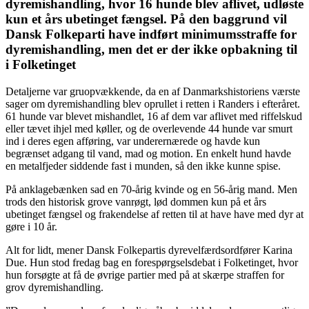
dyremishandling, hvor 16 hunde blev aflivet, udløste
kun et års ubetinget fængsel. På den baggrund vil
Dansk Folkeparti have indført minimumsstraffe for
dyremishandling, men det er der ikke opbakning til
i Folketinget
Detaljerne var gruopvækkende, da en af Danmarkshistoriens værste
sager om dyremishandling blev oprullet i retten i Randers i efteråret.
61 hunde var blevet mishandlet, 16 af dem var aflivet med riffelskud
eller tævet ihjel med køller, og de overlevende 44 hunde var smurt
ind i deres egen afføring, var underernærede og havde kun
begrænset adgang til vand, mad og motion. En enkelt hund havde
en metalfjeder siddende fast i munden, så den ikke kunne spise.
På anklagebænken sad en 70-årig kvinde og en 56-årig mand. Men
trods den historisk grove vanrøgt, lød dommen kun på et års
ubetinget fængsel og frakendelse af retten til at have have med dyr at
gøre i 10 år.
Alt for lidt, mener Dansk Folkepartis dyrevelfærdsordfører Karina
Due. Hun stod fredag bag en forespørgselsdebat i Folketinget, hvor
hun forsøgte at få de øvrige partier med på at skærpe straffen for
grov dyremishandling.