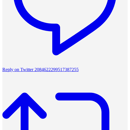
Reply on Twitter 2084622299517387255