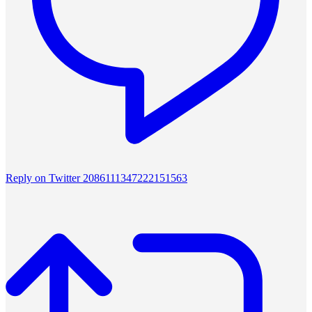
Reply on Twitter 2086111347222151563