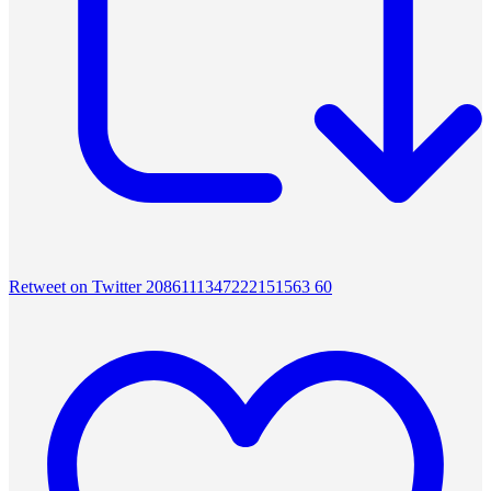
Retweet on Twitter 2086111347222151563
60