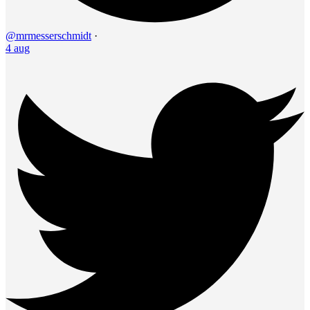
@mrmesserschmidt
·
4 aug