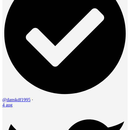
@danskdf1995
·
4 aug