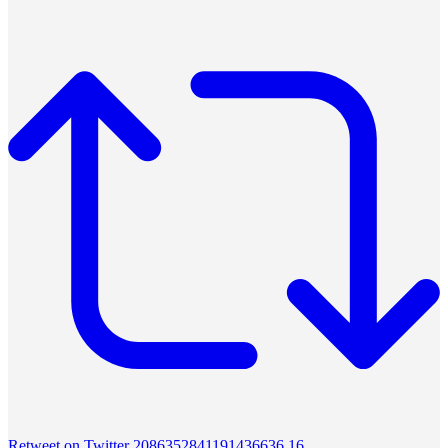
Retweet on Twitter 2086352841191436636
16