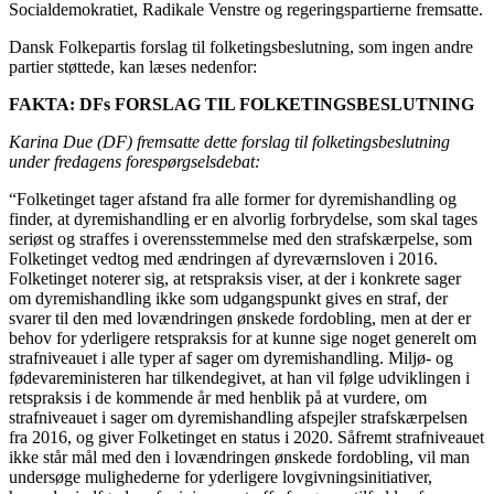
Socialdemokratiet, Radikale Venstre og regeringspartierne fremsatte.
Dansk Folkepartis forslag til folketingsbeslutning, som ingen andre
partier støttede, kan læses nedenfor:
FAKTA: DFs FORSLAG TIL FOLKETINGSBESLUTNING
Karina Due (DF) fremsatte dette forslag til folketingsbeslutning
under fredagens forespørgselsdebat:
“Folketinget tager afstand fra alle former for dyremishandling og
finder, at dyremishandling er en alvorlig forbrydelse, som skal tages
seriøst og straffes i overensstemmelse med den strafskærpelse, som
Folketinget vedtog med ændringen af dyreværnsloven i 2016.
Folketinget noterer sig, at retspraksis viser, at der i konkrete sager
om dyremishandling ikke som udgangspunkt gives en straf, der
svarer til den med lovændringen ønskede fordobling, men at der er
behov for yderligere retspraksis for at kunne sige noget generelt om
strafniveauet i alle typer af sager om dyremishandling. Miljø- og
fødevareministeren har tilkendegivet, at han vil følge udviklingen i
retspraksis i de kommende år med henblik på at vurdere, om
strafniveauet i sager om dyremishandling afspejler strafskærpelsen
fra 2016, og giver Folketinget en status i 2020. Såfremt strafniveauet
ikke står mål med den i lovændringen ønskede fordobling, vil man
undersøge mulighederne for yderligere lovgivningsinitiativer,