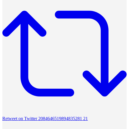
Retweet on Twitter 2084646519894835281
21