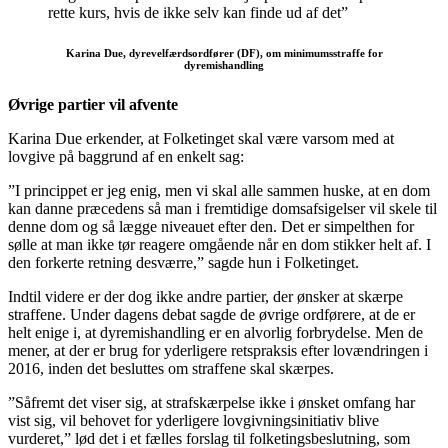
rette kurs, hvis de ikke selv kan finde ud af det”
Karina Due, dyrevelfærdsordfører (DF), om minimumsstraffe for
dyremishandling
Øvrige partier vil afvente
Karina Due erkender, at Folketinget skal være varsom med at
lovgive på baggrund af en enkelt sag:
”I princippet er jeg enig, men vi skal alle sammen huske, at en dom
kan danne præcedens så man i fremtidige domsafsigelser vil skele til
denne dom og så lægge niveauet efter den. Det er simpelthen for
sølle at man ikke tør reagere omgående når en dom stikker helt af. I
den forkerte retning desværre,” sagde hun i Folketinget.
Indtil videre er der dog ikke andre partier, der ønsker at skærpe
straffene. Under dagens debat sagde de øvrige ordførere, at de er
helt enige i, at dyremishandling er en alvorlig forbrydelse. Men de
mener, at der er brug for yderligere retspraksis efter lovændringen i
2016, inden det besluttes om straffene skal skærpes.
”Såfremt det viser sig, at strafskærpelse ikke i ønsket omfang har
vist sig, vil behovet for yderligere lovgivningsinitiativ blive
vurderet,” lød det i et fælles forslag til folketingsbeslutning, som