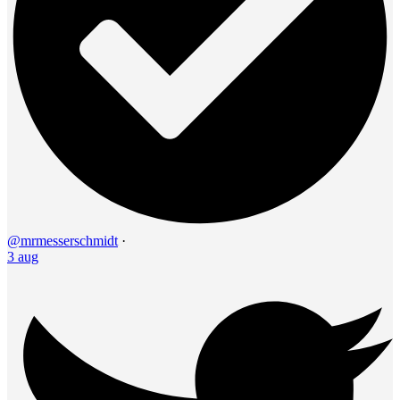
@mrmesserschmidt
·
3 aug