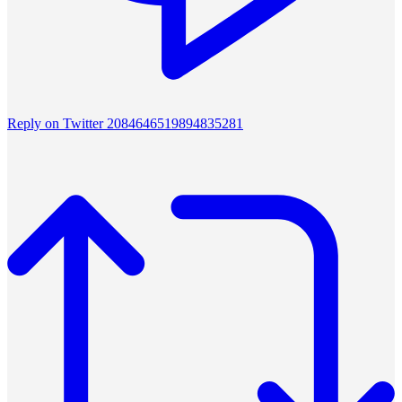
Reply on Twitter 2084646519894835281