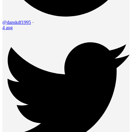
@danskdf1995
·
4 aug