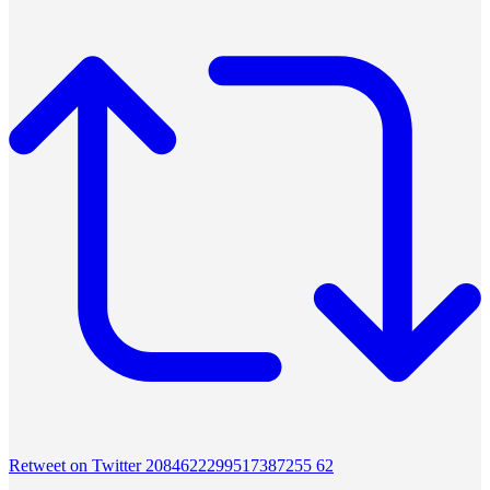
Retweet on Twitter 2084622299517387255
62