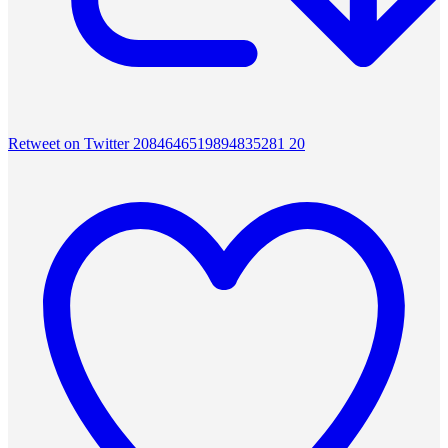
Retweet on Twitter 2084646519894835281
20