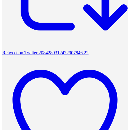
Retweet on Twitter 2084289312472907846
22