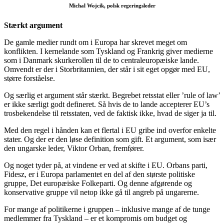
Michal Wojcik, polsk regeringsleder
Stærkt argument
De gamle medier rundt om i Europa har skrevet meget om
konflikten. I kernelande som Tyskland og Frankrig giver medierne
som i Danmark skurkerollen til de to centraleuropæiske lande.
Omvendt er der i Storbritannien, der står i sit eget opgør med EU,
større forståelse.
Og særlig et argument står stærkt. Begrebet retsstat eller ’rule of law’
er ikke særligt godt defineret. Så hvis de to lande accepterer EU’s
trosbekendelse til retsstaten, ved de faktisk ikke, hvad de siger ja til.
Med den regel i hånden kan et flertal i EU gribe ind overfor enkelte
stater. Og der er den løse definition som gift. Et argument, som især
den ungarske leder, Viktor Orban, fremfører.
Og noget tyder på, at vindene er ved at skifte i EU. Orbans parti,
Fidesz, er i Europa parlamentet en del af den største politiske
gruppe, Det europæiske Folkeparti. Og denne afgørende og
konservative gruppe vil netop ikke gå til angreb på ungarerne.
For mange af politikerne i gruppen – inklusive mange af de tunge
medlemmer fra Tyskland – er et kompromis om budget og