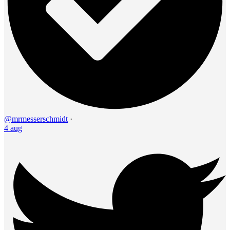
@mrmesserschmidt
·
4 aug