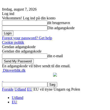
fredag, august 7, 2026
Log ind
Velkommen! Log ind på din konto
dit brugernavn
Din adgangskode
Forgot your password? Get help
Cookie politik
Gendan adgangskode
Gendan din adgangskode
din e-mail
En adgangskode vil blive sendt til din email.
Ditoverblik.dk
Forside
Udland
EU
EU vil tryne Ungarn og Polen
Udland
EU