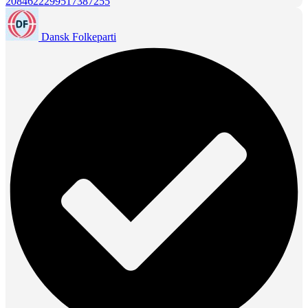
2084622299517387255
Dansk Folkeparti