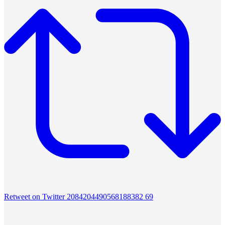
Retweet on Twitter 2084204490568188382
69