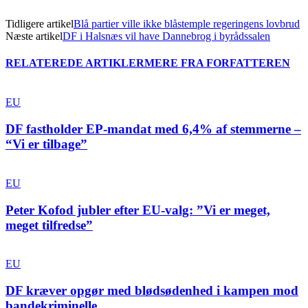
Tidligere artikel
Blå partier ville ikke blåstemple regeringens lovbrud
Næste artikel
DF i Halsnæs vil have Dannebrog i byrådssalen
RELATEREDE ARTIKLER
MERE FRA FORFATTEREN
EU
DF fastholder EP-mandat med 6,4% af stemmerne –
“Vi er tilbage”
EU
Peter Kofod jubler efter EU-valg: ”Vi er meget,
meget tilfredse”
EU
DF kræver opgør med blødsødenhed i kampen mod
bandekriminelle