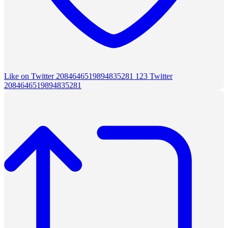
Like on Twitter 2084646519894835281
123
Twitter
2084646519894835281