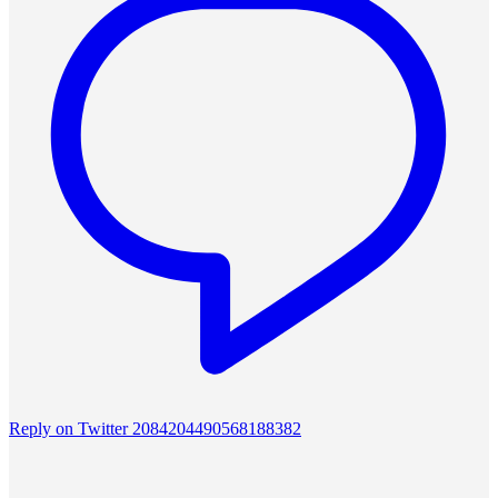
Reply on Twitter 2084204490568188382