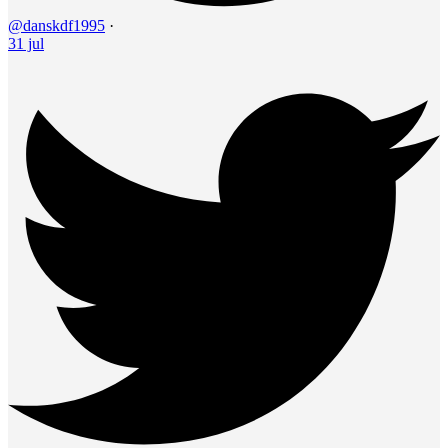
@danskdf1995
·
31 jul