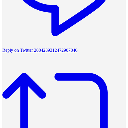
Reply on Twitter 2084289312472907846