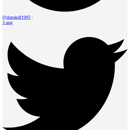
@danskdf1995
·
3 aug