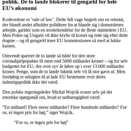
politik. De to lande blokerer til gengæld for hele
EU’s økonomi
Kodeordene er ’rule of law’. Dette lidt vage begreb om en retsstat,
der blandt andet afholder politikere fra at blande sig i domstolenes
arbejde, gælder som en trosbekendelse for de fleste statsledere i EU.
Men Polen og Ungarn vil ikke krybe til korset og rette sig efter dette
dogme – og til gengæld truer EU kommissionen så med at lukke
kassen.
Omvendt spærrer de to lande så både for den store
coronahjælpepakke til mere end 5000 milliarder kroner – og for selv
budgettet for EU, der over syv år løber op i over 13.000 milliarder
kroner. Penge, som de to lande faktisk selv vil få stor gavn af. Men
foreløbig er udsigten til at lade EU bestemme over deres
indenrigspolitik ikke det værd.
Den polske regeringsleder Michal Wojcik svarer selv på det
retoriske spørgsmål om, hvad er uafhængighed værd:
”En milliard? Flere snese milliarder? Flere hundrede milliarder? For
os, er ingen pris for høj,” siger Wojcik.
“For os, er ingen pris for høj”