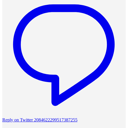
Reply on Twitter 2084622299517387255