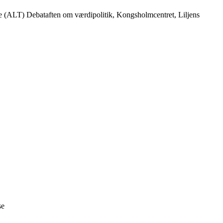
e (ALT) Debataften om værdipolitik, Kongsholmcentret, Liljens
se