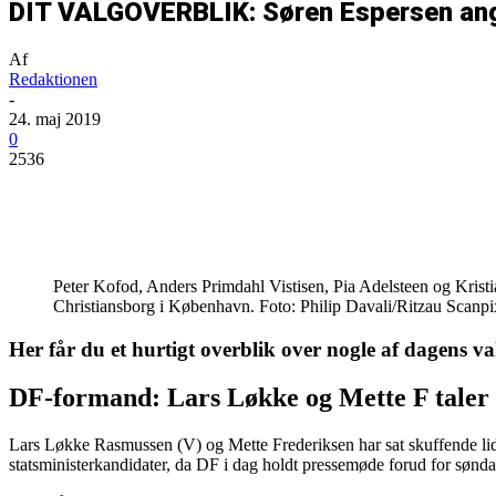
DIT VALGOVERBLIK: Søren Espersen angri
Af
Redaktionen
-
24. maj 2019
0
2536
Del
Peter Kofod, Anders Primdahl Vistisen, Pia Adelsteen og Kri
Christiansborg i København. Foto: Philip Davali/Ritzau Scanpi
Her får du et hurtigt overblik over nogle af dagens v
DF-formand: Lars Løkke og Mette F taler 
Lars Løkke Rasmussen (V) og Mette Frederiksen har sat skuffende li
statsministerkandidater, da DF i dag holdt pressemøde forud for sønd