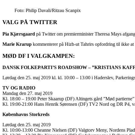
Foto: Philip Davali/Ritzau Scanpix
VALG PÅ TWITTER
Pia Kjærsgaard
på Twitter om premierminister Theresa Mays afgang
Marie Krarup
kommenterer på Hizb-ut Tahrirs opfordring til ikke a
MØD DF I VALGKAMPEN:
DANSK FOLKEPARTI’S ROADSHOW – ”KRISTIANS KAF
Lørdag den 25. maj 2019 kl. kl. 10:00 – 13:00 i Haderslev, Parkering
TV OG RADIO
Mandag den 27. maj 2019
Kl. 18:00 – 19:00 Peter Skaarup (DF) Altingets gård ”Mød partierne”
Kl. 19:00-21:00 Hans Henrik Sørensen (DF) TV2 Nord og DR P4, v
Københavns Storkreds
Lørdag den 25. maj 2019
Kl. 10:00-13:00 Cheanne Nielsen (DF) Valgtorv Meny, Nordens Plads