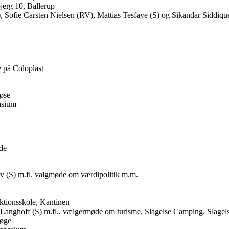
jerg 10, Ballerup
, Sofie Carsten Nielsen (RV), Mattias Tesfaye (S) og Sikandar Siddiqu
 på Coloplast
øse
asium
de
v (S) m.fl. valgmøde om værdipolitik m.m.
ktionsskole, Kantinen
Langhoff (S) m.fl., vælgermøde om turisme, Slagelse Camping, Slagel
Køge