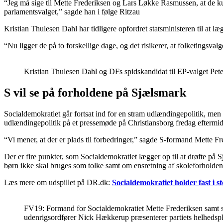
“Jeg må sige til Mette Frederiksen og Lars Løkke Rasmussen, at de ku
parlamentsvalget,” sagde han i følge Ritzau
Kristian Thulesen Dahl har tidligere opfordret statsministeren til at
“Nu ligger de på to forskellige dage, og det risikerer, at folketings
Kristian Thulesen Dahl og DFs spidskandidat til EP-valget Pet
S vil se på forholdene på Sjælsmark
Socialdemokratiet går fortsat ind for en stram udlændingepolitik, men p
udlændingepolitik på et pressemøde på Christiansborg fredag eftermi
“Vi mener, at der er plads til forbedringer,” sagde S-formand Mette F
Der er fire punkter, som Socialdemokratiet lægger op til at drøfte på
børn ikke skal bruges som tolke samt om ensretning af skoleforholdene
Læs mere om udspillet på DR.dk:
Socialdemokratiet holder fast i st
FV19: Formand for Socialdemokratiet Mette Frederiksen samt s
udenrigsordfører Nick Hækkerup præsenterer partiets helhedspl