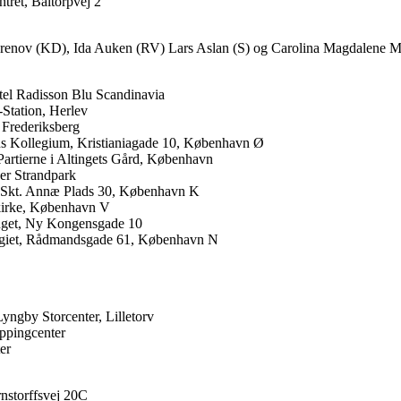
ret, Baltorpvej 2
 Grenov (KD), Ida Auken (RV) Lars Aslan (S) og Carolina Magdalene M
el Radisson Blu Scandinavia
Station, Herlev
 Frederiksberg
ns Kollegium, Kristianiagade 10, København Ø
artierne i Altingets Gård, København
er Strandpark
d, Skt. Annæ Plads 30, København K
 kirke, København V
tinget, Ny Kongensgade 10
legiet, Rådmandsgade 61, København N
ngby Storcenter, Lilletorv
ppingcenter
er
nstorffsvej 20C