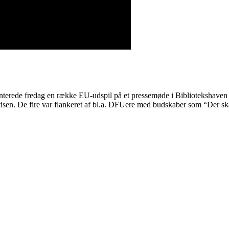
erede fredag en række EU-udspil på et pressemøde i Bibliotekshaven
tisen. De fire var flankeret af bl.a. DFUere med budskaber som “Der s