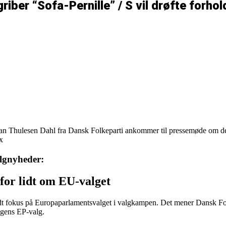
ber “Sofa-Pernille” / S vil drøfte forho
stian Thulesen Dahl fra Dansk Folkeparti ankommer til pressemøde om
x
algnyheder:
for lidt om EU-valget
dt fokus på Europaparlamentsvalget i valgkampen. Det mener Dansk Folk
agens EP-valg.