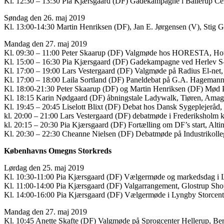
Kl. 12:30 – 13:30 Pia Kjærsgaard (DF) Gadekampagne i Ballerup Cent
Søndag den 26. maj 2019
Kl. 13:00-14:30 Martin Henriksen (DF), Jan E. Jørgensen (V), Stig
Mandag den 27. maj 2019
Kl. 09:30 – 11:00 Peter Skaarup (DF) Valgmøde hos HORESTA, Hot
Kl. 15:00 – 16:30 Pia Kjærsgaard (DF) Gadekampagne ved Herlev S-
Kl. 17:00 – 19:00 Lars Vestergaard (DF) Valgmøde på Radius El-net,
Kl. 17:00 – 18:00 Laila Sortland (DF) Paneldebat på G.A. Hageman
Kl. 18:00-21:30 Peter Skaarup (DF) og Martin Henriksen (DF) Mød P
Kl. 18:15 Karin Nødgaard (DF) åbningstale Ladywalk, Tiøren, Amag
Kl. 19:45 – 20:45 Liselott Blixt (DF) Debat hos Dansk Sygeplejerå
kl. 20:00 – 21:00 Lars Vestergaard (DF) debatmøde i Frederiksholm
kl. 20:15 – 20:30 Pia Kjærsgaard (DF) Fortælling om DF’s start, Al
Kl. 20:30 – 22:30 Cheanne Nielsen (DF) Debatmøde på Industrikol
Københavns Omegns Storkreds
Lørdag den 25. maj 2019
Kl. 10:30-11:00 Pia Kjærsgaard (DF) Vælgermøde og markedsdag i Ly
Kl. 11:00-14:00 Pia Kjærsgaard (DF) Valgarrangement, Glostrup Sho
Kl. 14:00-16:00 Pia Kjærsgaard (DF) Vælgermøde i Lyngby Storcent
Mandag den 27. maj 2019
Kl. 10:45 Anette Skafte (DF) Valgmøde på Sprogcenter Hellerup, Ber