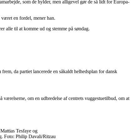
marbejde, som de hylder, men alligevel gør de så lidt for Europa-
e været en fordel, mener han.
drer alle til at komme ud og stemme på søndag.
m frem, da partiet lancerede en såkaldt helhedsplan for dansk
på værelserne, om en udbredelse af centrets vuggestuetilbud, om at
 Mattias Tesfaye og
. Foto: Philip Davali/Ritzau