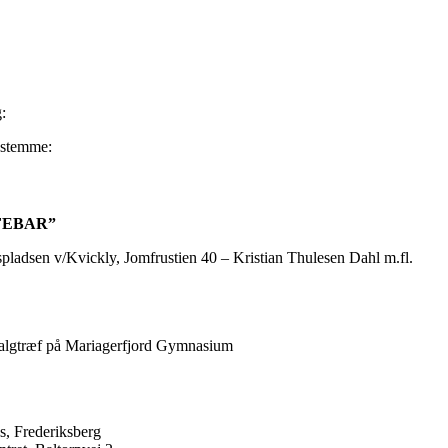
:
t stemme:
FEBAR”
spladsen v/Kvickly, Jomfrustien 40 – Kristian Thulesen Dahl m.fl.
algtræf på Mariagerfjord Gymnasium
, Frederiksberg