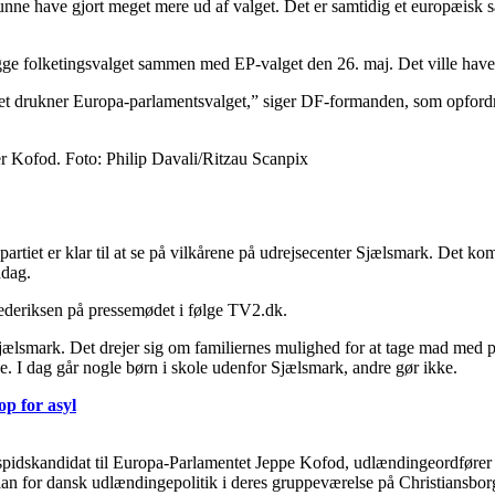
nne have gjort meget mere ud af valget. Det er samtidig et europæisk sa
 lægge folketingsvalget sammen med EP-valget den 26. maj. Det ville hav
valget drukner Europa-parlamentsvalget,” siger DF-formanden, som opfor
er Kofod. Foto: Philip Davali/Ritzau Scanpix
artiet er klar til at se på vilkårene på udrejsecenter Sjælsmark. Det ko
ddag.
rederiksen på pressemødet i følge TV2.dk.
 Sjælsmark. Det drejer sig om familiernes mulighed for at tage mad med 
. I dag går nogle børn i skole udenfor Sjælsmark, andre gør ikke.
op for asyl
pidskandidat til Europa-Parlamentet Jeppe Kofod, udlændingeordfører
an for dansk udlændingepolitik i deres gruppeværelse på Christiansborg