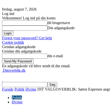
fredag, august 7, 2026
Log ind
Velkommen! Log ind på din konto
dit brugernavn
Din adgangskode
Forgot your password? Get help
Cookie politik
Gendan adgangskode
Gendan din adgangskode
din e-mail
En adgangskode vil blive sendt til din email.
Ditoverblik.dk
Forside
Politik
Øvrige
DIT VALGOVERBLIK: Søren Espersen angriber “
Politik
Øvrige