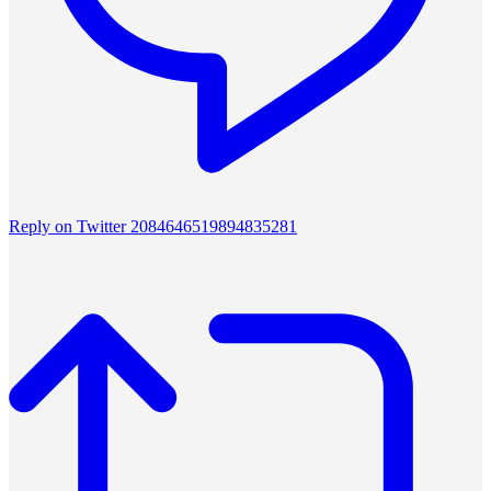
Reply on Twitter 2084646519894835281