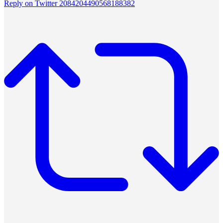
Reply on Twitter 2084204490568188382