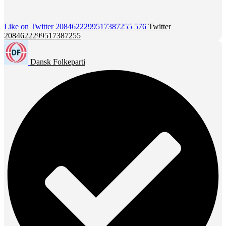
Like on Twitter 2084622299517387255
576
Twitter
2084622299517387255
Dansk Folkeparti