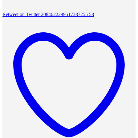
Retweet on Twitter 2084622299517387255
58