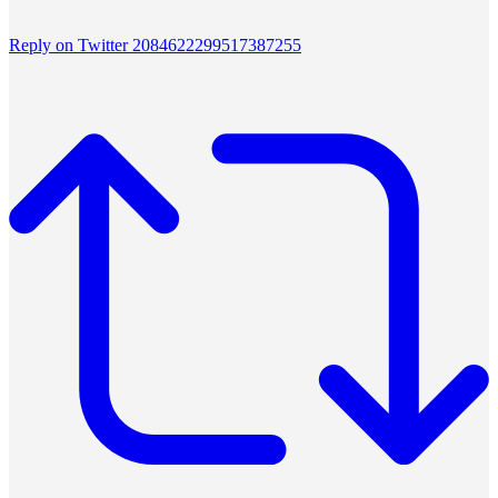
Reply on Twitter 2084622299517387255