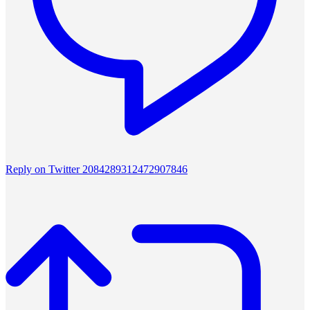
Reply on Twitter 2084289312472907846