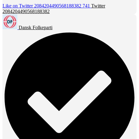
Like on Twitter 2084204490568188382
741
Twitter
2084204490568188382
Dansk Folkeparti