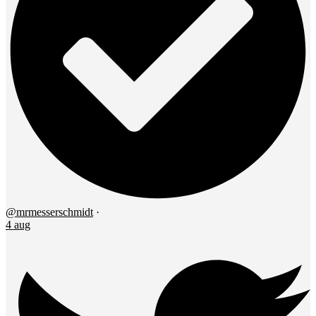
@mrmesserschmidt
·
4 aug