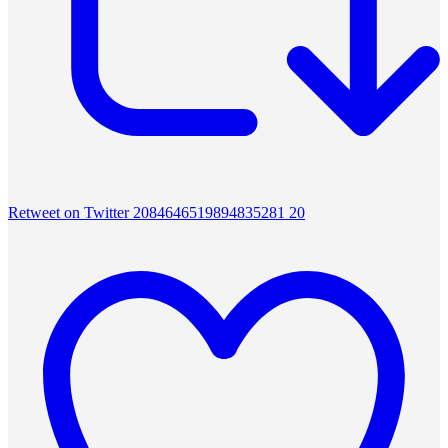
Retweet on Twitter 2084646519894835281
20