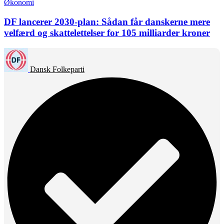
Økonomi
DF lancerer 2030-plan: Sådan får danskerne mere
velfærd og skattelettelser for 105 milliarder kroner
Dansk Folkeparti