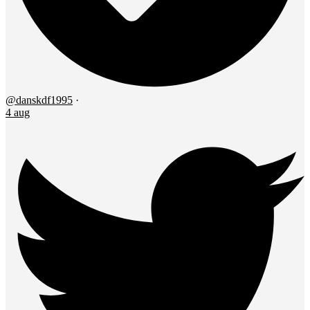
@danskdf1995
·
4 aug