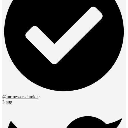
@mrmesserschmidt
·
3 aug