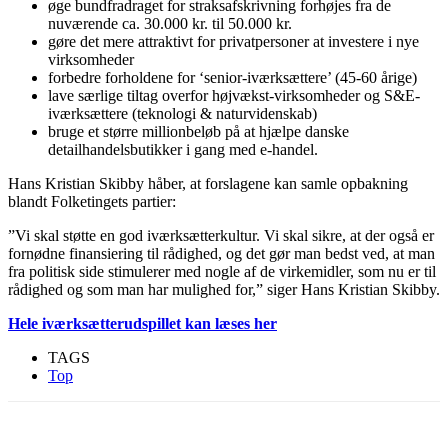
øge bundfradraget for straksafskrivning forhøjes fra de
nuværende ca. 30.000 kr. til 50.000 kr.
gøre det mere attraktivt for privatpersoner at investere i nye
virksomheder
forbedre forholdene for ‘senior-iværksættere’ (45-60 årige)
lave særlige tiltag overfor højvækst-virksomheder og S&E-
iværksættere (teknologi & naturvidenskab)
bruge et større millionbeløb på at hjælpe danske
detailhandelsbutikker i gang med e-handel.
Hans Kristian Skibby håber, at forslagene kan samle opbakning
blandt Folketingets partier:
”Vi skal støtte en god iværksætterkultur. Vi skal sikre, at der også er
fornødne finansiering til rådighed, og det gør man bedst ved, at man
fra politisk side stimulerer med nogle af de virkemidler, som nu er til
rådighed og som man har mulighed for,” siger Hans Kristian Skibby.
Hele iværksætterudspillet kan læses her
TAGS
Top