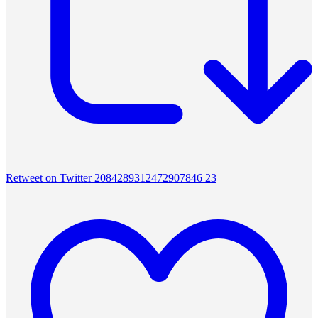
Retweet on Twitter 2084289312472907846
23