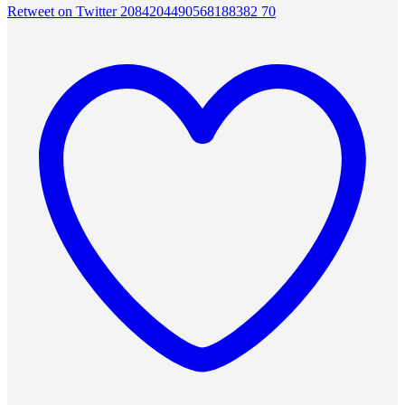
Retweet on Twitter 2084204490568188382
70