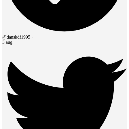
@danskdf1995
·
3 aug