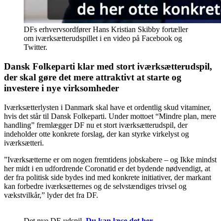
DFs erhvervsordfører Hans Kristian Skibby fortæller
om iværksætterudspillet i en video på Facebook og
Twitter.
Dansk Folkeparti klar med stort iværksætterudspil,
der skal gøre det mere attraktivt at starte og
investere i nye virksomheder
Iværksætterlysten i Danmark skal have et ordentlig skud vitaminer,
hvis det står til Dansk Folkeparti. Under mottoet “Mindre plan, mere
handling” fremlægger DF nu et stort iværksætterudspil, der
indeholder otte konkrete forslag, der kan styrke virkelyst og
iværksætteri.
”Iværksætterne er om nogen fremtidens jobskabere – og Ikke mindst
her midt i en udfordrende Coronatid er det bydende nødvendigt, at
der fra politisk side bydes ind med konkrete initiativer, der markant
kan forbedre iværksætternes og de selvstændiges trivsel og
vækstvilkår,” lyder det fra DF.
Det nye DF-udspil.
Du kan læse det her