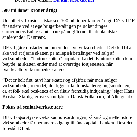
500 millioner kroner årligt
Udspillet vil koste statskassen 500 millioner kroner årligt. Dét vil DF
finansiere ved at øge brugerbetalingen på udlændinges
sprogundervisning samt spare på udgifterne til udenlandske
studerende i Danmark.
DF vil gøre opstarten nemmere for nye virksomheder. Det skal bl.a.
ske ved at fjerne skatten på milepælsbetalinger ved salg af
virksomheder, ”fantomskatten” populært kaldet. Fantomskatten kan
betyde, at skatten ender med at overstige fortjenesten, når
iværksættervirksomheder sælges.
“Det er helt fint, at vi har skatter og afgifter, når man sælger
virksomheder, men det, der ligger i fantomskatteregningsmodellen,
er, at folk skal beskattes af en fiktiv fremtidig indtjening,” siger Hans
Kristian Skibby, erhvervsordfører i Dansk Folkeparti, til Altinget.dk.
Fokus på senioriværksættere
DF vil også styrke vækstkautionsordningen, så små og mellemstore
virksomheder får nemmere adgang til lånekapital i banken. Desuden
foreslår DF at: