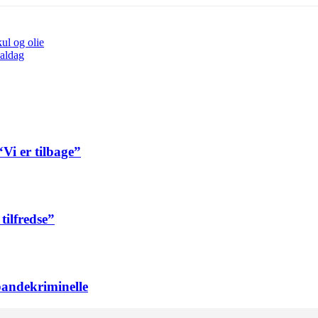
ul og olie
naldag
i er tilbage”
tilfredse”
andekriminelle