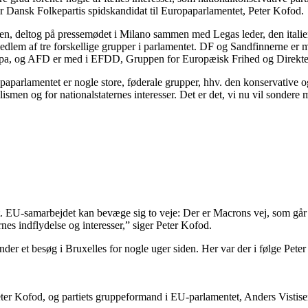
ger Dansk Folkepartis spidskandidat til Europaparlamentet, Peter Kofod.
n, deltog på pressemødet i Milano sammen med Legas leder, den italien
g medlem af tre forskellige grupper i parlamentet. DF og Sandfinnerne
opa, og AFD er med i EFDD, Gruppen for Europæisk Frihed og Direkt
paparlamentet er nogle store, føderale grupper, hhv. den konservative o
ismen og for nationalstaternes interesser. Det er det, vi nu vil sondere 
 EU-samarbejdet kan bevæge sig to veje: Der er Macrons vej, som går i r
nes indflydelse og interesser,” siger Peter Kofod.
under et besøg i Bruxelles for nogle uger siden. Her var der i følge Pet
eter Kofod, og partiets gruppeformand i EU-parlamentet, Anders Vistise