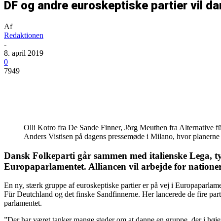
DF og andre euroskeptiske partier vil d
Af
Redaktionen
-
8. april 2019
0
7949
Del
Olli Kotro fra De Sande Finner, Jörg Meuthen fra Alternative f
Anders Vistisen på dagens pressemøde i Milano, hvor planern
Dansk Folkeparti går sammen med italienske Lega, tys
Europaparlamentet. Alliancen vil arbejde for nationern
En ny, stærk gruppe af euroskeptiske partier er på vej i Europaparla
Für Deutchland og det finske Sandfinnerne. Her lancerede de fire parti
parlamentet.
”Der har været tanker mange steder om at danne en gruppe, der i højere 