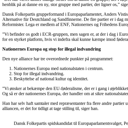
henblik på at danne en ny, stor gruppe med partier, der ligner os,” si
Dansk Folkepartis gruppeformand i Europaparlamentet, Anders Vistise
Alternative für Deutchland og Sandfinnerne. De fire partier er i da
Reformister. Lega er medlem af ENF, Nationernes og Frihedens Eur
”Vi befinder os godt i ECR-gruppen, men sagen er, at der i dag i Euro
for en styrket platform, hvis vi indefra skal kunne kæmpe imod føderal
Nationernes Europa og stop for illegal indvandring
Den nye alliance har tre overordnede punkter på programmet:
Nationernes Europa med nationalstaten i centrum.
Stop for illegal indvandring.
Beskyttelse af national kultur og identitet.
”Vi ønsker at bekæmpe den EU-føderalisme, der er i gang i øjeblikket.
Og så er der nationernes Europa, der handler om at sikre nationalstater
Han har selv haft samtaler med repræsentanter fra flere andre partier 
alliancen, er det for tidligt at tage stilling til, siger han.
Dansk Folkepartis spidskandidat til Europaparlamentsvalget, P