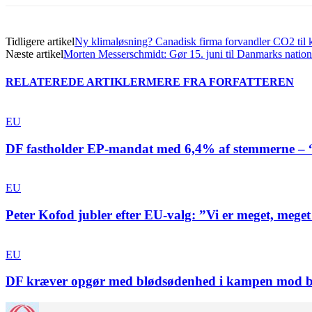
Tidligere artikel
Ny klimaløsning? Canadisk firma forvandler CO2 til k
Næste artikel
Morten Messerschmidt: Gør 15. juni til Danmarks natio
RELATEREDE ARTIKLER
MERE FRA FORFATTEREN
EU
DF fastholder EP-mandat med 6,4% af stemmerne – “V
EU
Peter Kofod jubler efter EU-valg: ”Vi er meget, meget 
EU
DF kræver opgør med blødsødenhed i kampen mod b