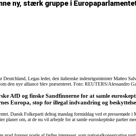
anne ny, stærk gruppe i Europaparlamente
ür Deutchland, Legas leder, den italienske indenrigsminister Matteo S
e om den nye alliance blev præsenteret. Foto: REUTERS/Alessandro Ga
ke AfD og finske Sandfinnerne for at samle euroskeptis
es Europa, stop for illegal indvandring og beskyttelse 
mentet. Dansk Folkeparti deltog mandag formiddag ved et pressemøde i M
er planer om, at de nu vil arbejde for at samle euroskeptiske partier med
grad forener nogle af fælles interesser, som nationalkonservative partier