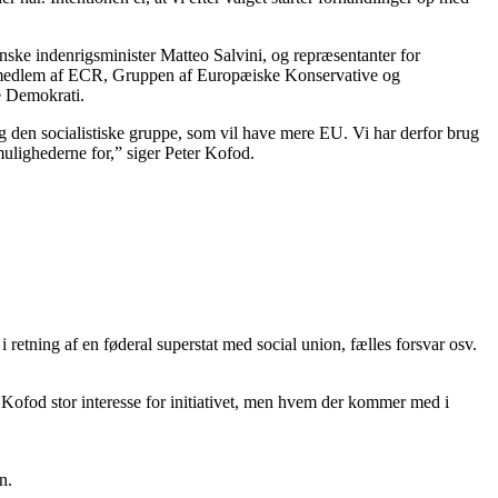
ske indenrigsminister Matteo Salvini, og repræsentanter for
 er medlem af ECR, Gruppen af Europæiske Konservative og
e Demokrati.
g den socialistiske gruppe, som vil have mere EU. Vi har derfor brug
mulighederne for,” siger Peter Kofod.
etning af en føderal superstat med social union, fælles forsvar osv.
er Kofod stor interesse for initiativet, men hvem der kommer med i
n.