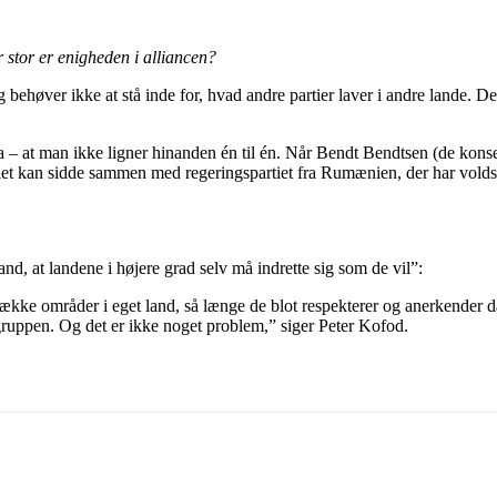
 stor er enigheden i alliancen?
 behøver ikke at stå inde for, hvad andre partier laver i andre lande. De
a – at man ikke ligner hinanden én til én. Når Bendt Bendtsen (de kons
et kan sidde sammen med regeringspartiet fra Rumænien, der har voldso
tand, at landene i højere grad selv må indrette sig som de vil”:
række områder i eget land, så længe de blot respekterer og anerkender d
ruppen. Og det er ikke noget problem,” siger Peter Kofod.