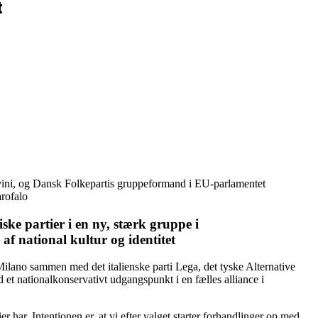
t
alvini, og Dansk Folkepartis gruppeformand i EU-parlamentet
rofalo
ke partier i en ny, stærk gruppe i
af national kultur og identitet
ilano sammen med det italienske parti Lega, det tyske Alternative
 et nationalkonservativt udgangspunkt i en fælles alliance i
 har. Intentionen er, at vi efter valget starter forhandlinger op med