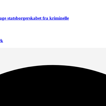
age statsborgerskabet fra kriminelle
rk