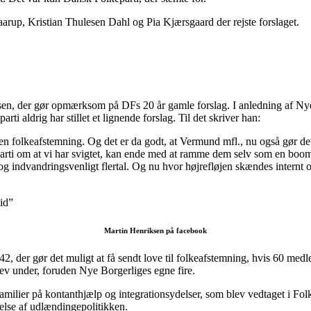
aarup, Kristian Thulesen Dahl og Pia Kjærsgaard der rejste forslaget.
en, der gør opmærksom på DFs 20 år gamle forslag. I anledning af Nye Bo
ti aldrig har stillet et lignende forslag. Til det skriver han:
om en folkeafstemning. Og det er da godt, at Vermund mfl., nu også gør d
arti om at vi har svigtet, kan ende med at ramme dem selv som en boomer
- og indvandringsvenligt flertal. Og nu hvor højrefløjen skændes internt 
id”
Martin Henriksen på facebook
42, der gør det muligt at få sendt love til folkeafstemning, hvis 60 me
ev under, foruden Nye Borgerliges egne fire.
amilier på kontanthjælp og integrationsydelser, som blev vedtaget i Folke
else af udlændingepolitikken.