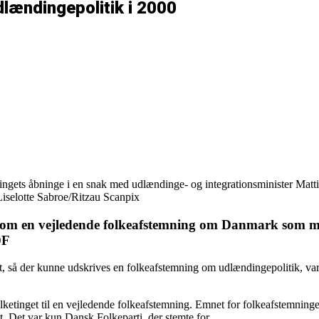
lændingepolitik i 2000
ingets åbninge i en snak med udlændinge- og integrationsminister Matti
iselotte Sabroe/Ritzau Scanpix
get om en vejledende folkeafstemning om Danmark som mu
 DF
 så der kunne udskrives en folkeafstemning om udlændingepolitik, var d
lketinget til en vejledende folkeafstemning. Emnet for folkeafstemninge
t. Det var kun Dansk Folkeparti, der stemte for.