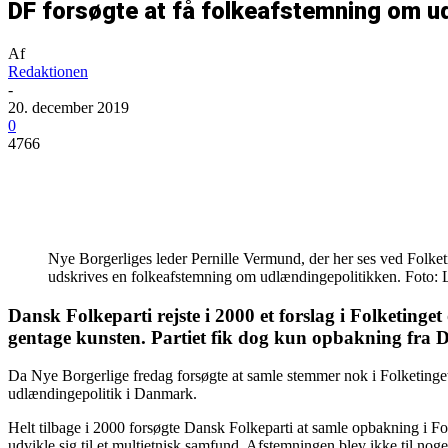
DF forsøgte at få folkeafstemning om ud
Af
Redaktionen
-
20. december 2019
0
4766
Del
Nye Borgerliges leder Pernille Vermund, der her ses ved Folket
udskrives en folkeafstemning om udlændingepolitikken. Foto: L
Dansk Folkeparti rejste i 2000 et forslag i Folketin
gentage kunsten. Partiet fik dog kun opbakning fra
Da Nye Borgerlige fredag forsøgte at samle stemmer nok i Folketinget,
udlændingepolitik i Danmark.
Helt tilbage i 2000 forsøgte Dansk Folkeparti at samle opbakning i Fo
udvikle sig til et multietnisk samfund. Afstemningen blev ikke til noge