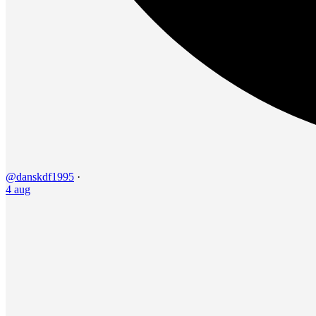
@danskdf1995
·
4 aug