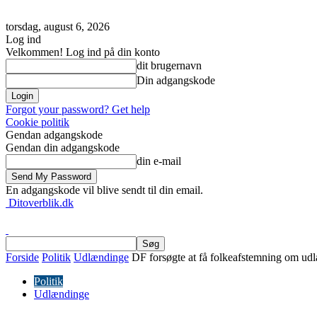
torsdag, august 6, 2026
Log ind
Velkommen! Log ind på din konto
dit brugernavn
Din adgangskode
Forgot your password? Get help
Cookie politik
Gendan adgangskode
Gendan din adgangskode
din e-mail
En adgangskode vil blive sendt til din email.
Ditoverblik.dk
Forside
Politik
Udlændinge
DF forsøgte at få folkeafstemning om udl
Politik
Udlændinge