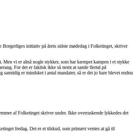
rgerliges initiativ på årets sidste mødedag i Folketinget, skriver
et. Men vi er altså nogle stykker, som har kæmpet kampen i et stykke
ang. For det er faktisk ikke så nemt at samle flertal på
og samtidig er mindsket i antal mandater, så er det jo bare blevet endnu
dlemmer af Folketinget skriver under. Ikke overraskende lykkedes det
tinget fredag. Det er et tilskud, som primært ventes at gå til