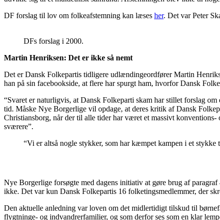
DF forslag til lov om folkeafstemning kan læses
her
. Det var Peter Sk
DFs forslag i 2000.
Martin Henriksen: Det er ikke så nemt
Det er Dansk Folkepartis tidligere udlændingeordfører Martin Henriks
han på sin facebookside, at flere har spurgt ham, hvorfor Dansk Folkepar
“Svaret er naturligvis, at Dansk Folkeparti skam har stillet forslag 
tid. Måske Nye Borgerlige vil opdage, at deres kritik af Dansk Folkep
Christiansborg, når der til alle tider har været et massivt konventions
sværere”.
“Vi er altså nogle stykker, som har kæmpet kampen i et stykke t
Nye Borgerlige forsøgte med dagens initiativ at gøre brug af paragraf 
ikke. Det var kun Dansk Folkepartis 16 folketingsmedlemmer, der skr
Den aktuelle anledning var loven om det midlertidigt tilskud til børnef
flygtninge- og indvandrerfamilier, og som derfor ses som en klar lemp