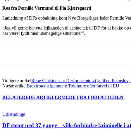
Ros fra Pernille Vermund til Pia Kjærsgaard
I anledning af DFs opbakning kom Nye Borgerliges leder Pernille Ver
“Jeg vil gerne benytte lejligheden til at sige tak til DF for at bakke 
har været fyldt med ubehagelige situationer”.
Del
Tidligere artikel
Rene Christensen: Derfor stemte vi ja til en finanslov, 
Næste artikel
Brexit stemt igennem: Toldmure efter farvel til EU
RELATEREDE ARTIKLER
MERE FRA FORFATTEREN
Udlændinge
DF stemt ned 37 gange – ville forhindre kriminelle i a