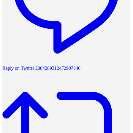
Reply on Twitter 2084289312472907846