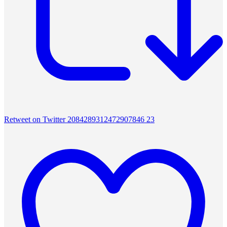
Retweet on Twitter 2084289312472907846
23