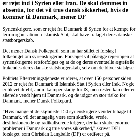
er rejst ind i Syrien eller Iran. De skal dømmes in
absentia, for det vil true dansk sikkerhed, hvis de
kommer til Danmark, mener DF
Syrienskrigere, som er rejst fra Danmark til Syrien for at kæmpe for
terrororganisationen Islamisk Stat, skal have frataget deres danske
statsborgerskab.
Det mener Dansk Folkeparti, som nu har stillet et forslag i
folketinget om syrienskrigerne. Forslaget vil pålægge regeringen at
syrienskrigerne retsforfølges og at de og deres eventuelle ægtefælle
frakendes deres danske statsborgerskab, selv om de bliver statsløse.
Politiets Efterretningstjeneste vurderer, at over 150 personer siden
2012 er rejst fra Danmark til Islamisk Stat i Syrien eller Irak. Nogle
er blevet dræbt, andre kæmper stadig for IS, men resten kan eller er
allerede vendt hjem til Danmark, og de udgør en stor risiko for
Danmark, mener Dansk Folkeparti.
”Hvis mange af de skønnede 150 syrienskrigere vender tilbage til
Danmark, vil det antagelig være som skuffede, vrede,
desillusionerede og radikaliserede krigere, der kan skabe enorme
problemer i Danmark og true vores sikkerhed,” skriver DF i
forslaget, som Christian Langballe (DF) er ordfører på.