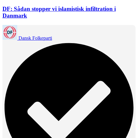
DF: Sådan stopper vi islamistisk infiltration i
Danmark
Dansk Folkeparti