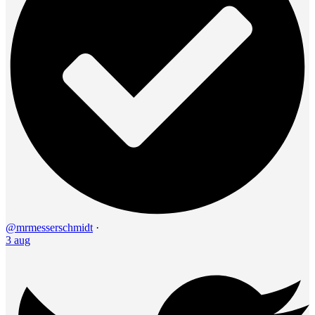
@mrmesserschmidt
·
3 aug