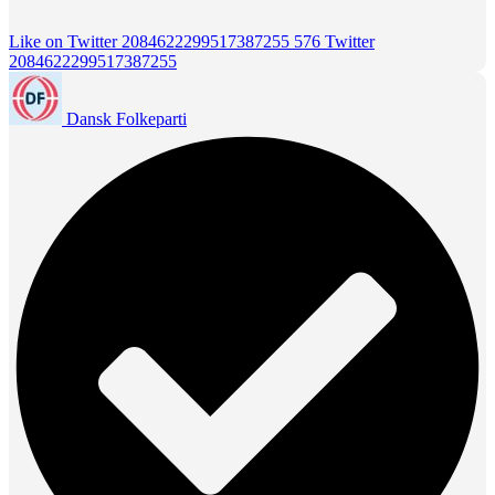
Like on Twitter 2084622299517387255
576
Twitter
2084622299517387255
Dansk Folkeparti