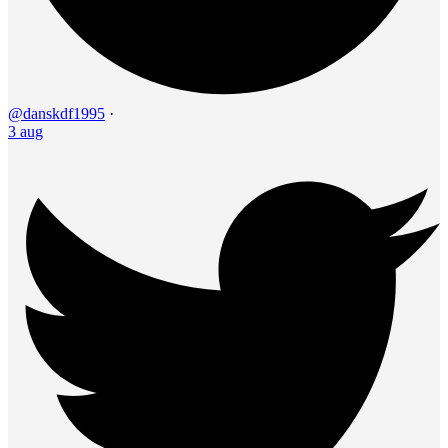
@danskdf1995
·
3 aug