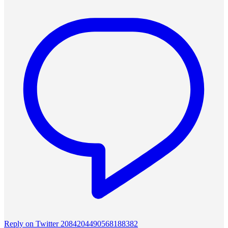
Reply on Twitter 2084204490568188382