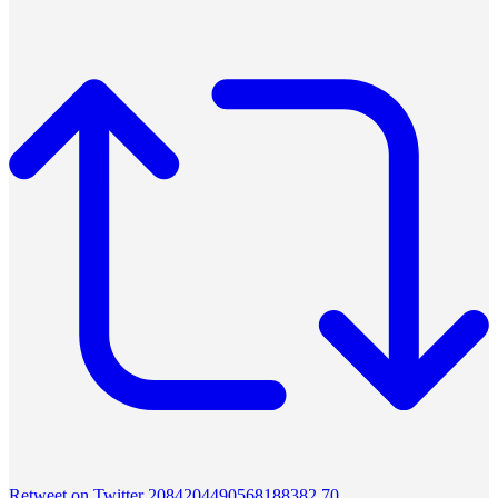
Retweet on Twitter 2084204490568188382
70