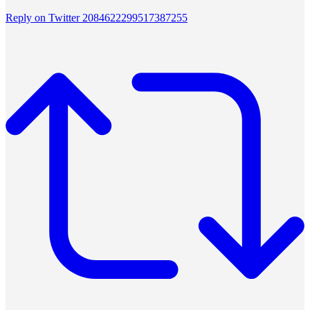
Reply on Twitter 2084622299517387255