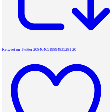
Retweet on Twitter 2084646519894835281
20