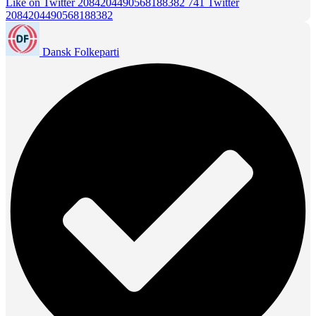
Like on Twitter 2084204490568188382
741
Twitter
2084204490568188382
Dansk Folkeparti