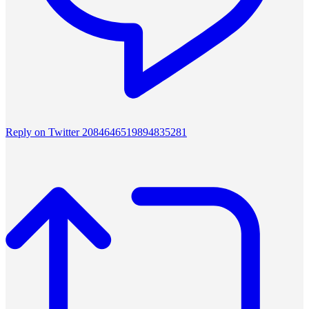
Reply on Twitter 2084646519894835281