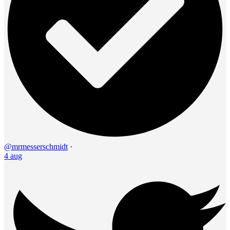
@mrmesserschmidt
·
4 aug