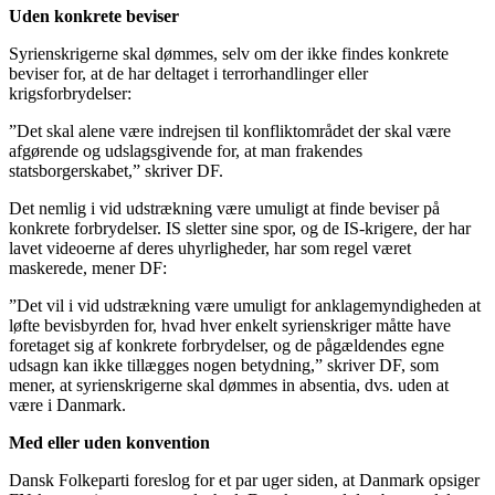
Uden konkrete beviser
Syrienskrigerne skal dømmes, selv om der ikke findes konkrete
beviser for, at de har deltaget i terrorhandlinger eller
krigsforbrydelser:
”Det skal alene være indrejsen til konfliktområdet der skal være
afgørende og udslagsgivende for, at man frakendes
statsborgerskabet,” skriver DF.
Det nemlig i vid udstrækning være umuligt at finde beviser på
konkrete forbrydelser. IS sletter sine spor, og de IS-krigere, der har
lavet videoerne af deres uhyrligheder, har som regel været
maskerede, mener DF:
”Det vil i vid udstrækning være umuligt for anklagemyndigheden at
løfte bevisbyrden for, hvad hver enkelt syrienskriger måtte have
foretaget sig af konkrete forbrydelser, og de pågældendes egne
udsagn kan ikke tillægges nogen betydning,” skriver DF, som
mener, at syrienskrigerne skal dømmes in absentia, dvs. uden at
være i Danmark.
Med eller uden konvention
Dansk Folkeparti foreslog for et par uger siden, at Danmark opsiger