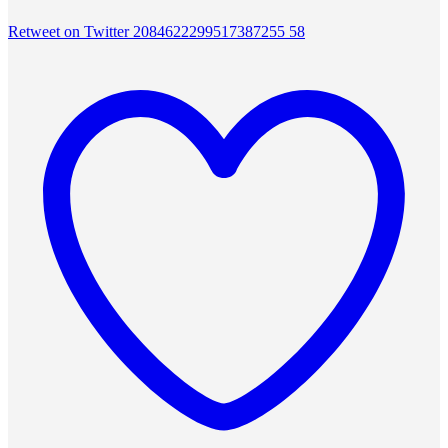
Retweet on Twitter 2084622299517387255
58