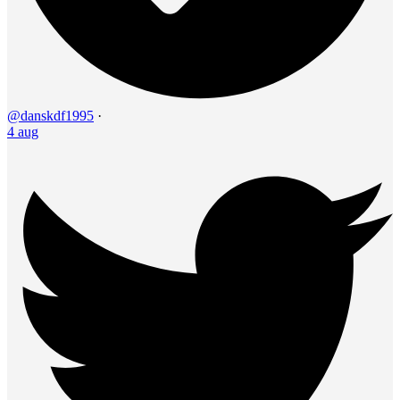
@danskdf1995
·
4 aug