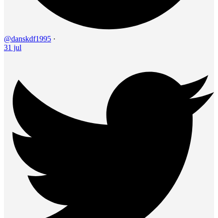
@danskdf1995
·
31 jul