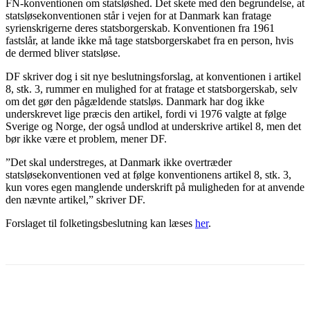
FN-konventionen om statsløshed. Det skete med den begrundelse, at
statsløsekonventionen står i vejen for at Danmark kan fratage
syrienskrigerne deres statsborgerskab. Konventionen fra 1961
fastslår, at lande ikke må tage statsborgerskabet fra en person, hvis
de dermed bliver statsløse.
DF skriver dog i sit nye beslutningsforslag, at konventionen i artikel
8, stk. 3, rummer en mulighed for at fratage et statsborgerskab, selv
om det gør den pågældende statsløs. Danmark har dog ikke
underskrevet lige præcis den artikel, fordi vi 1976 valgte at følge
Sverige og Norge, der også undlod at underskrive artikel 8, men det
bør ikke være et problem, mener DF.
”Det skal understreges, at Danmark ikke overtræder
statsløsekonventionen ved at følge konventionens artikel 8, stk. 3,
kun vores egen manglende underskrift på muligheden for at anvende
den nævnte artikel,” skriver DF.
Forslaget til folketingsbeslutning kan læses
her
.