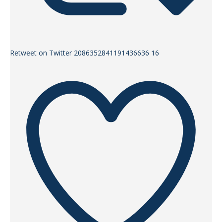
Retweet on Twitter 2086352841191436636
16