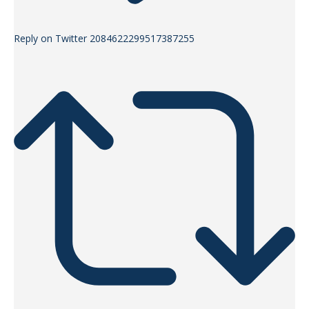
Reply on Twitter 2084622299517387255