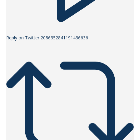
Reply on Twitter 2086352841191436636