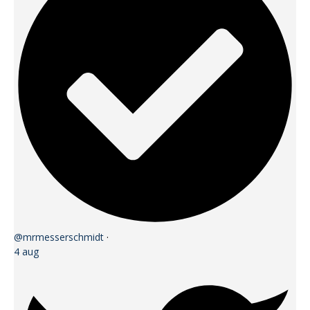
@mrmesserschmidt
·
4 aug