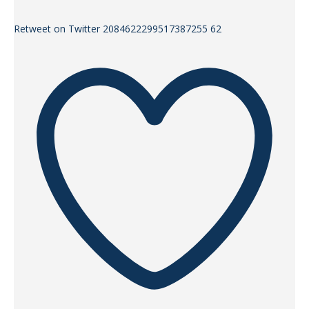
Retweet on Twitter 2084622299517387255
62