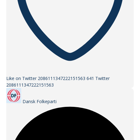
Like on Twitter 2086111347222151563
641
Twitter
2086111347222151563
Dansk Folkeparti