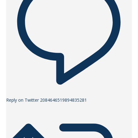
Reply on Twitter 2084646519894835281