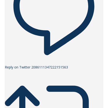
Reply on Twitter 2086111347222151563