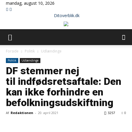
mandag, august 10, 2026
Ditoverblik.dk
Forside
Politik
Udlændinge
Politik
Udlændinge
DF stemmer nej
til indfødsretsaftale: Den
kan ikke forhindre en
befolkningsudskiftning
Af
Redaktionen
-
20. april 2021
3257
0