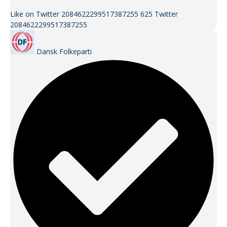
Like on Twitter 2084622299517387255
625
Twitter
2084622299517387255
Dansk Folkeparti