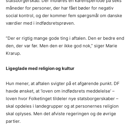
statsborgerskab. Der indføres en karensperiode på seks
måneder for personer, der har fået bøder for negativ
social kontrol, og der kommer fem spørgsmål om danske
værdier med i indfødsretsprøven.
”Der er rigtig mange gode ting i aftalen. Den er bedre end
den, der var før. Men den er ikke god nok,” siger Marie
Krarup.
Ligeglade med religion og kultur
Hun mener, at aftalen svigter på et afgørende punkt. DF
havde ønsket, at ’loven om indfødsrets meddelelse’ –
loven hvor Folketinget tildeler nye statsborgerskaber –
skal opdeles i landegrupper og at personernes religion
skal oplyses. Men det afviste regeringen og de øvrige
partier.