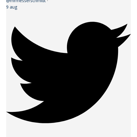
@mrmesserschmidt
·
9 aug