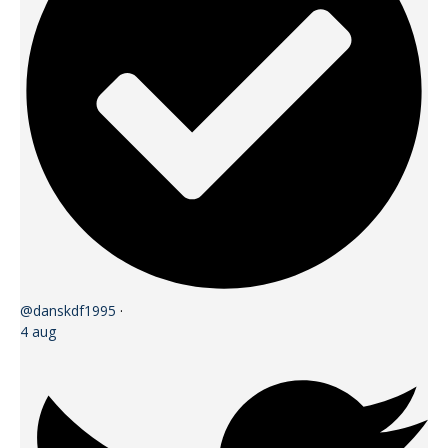
@danskdf1995
·
4 aug