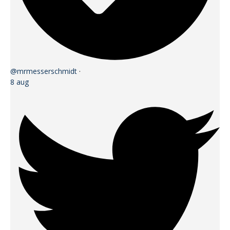
@mrmesserschmidt
·
8 aug