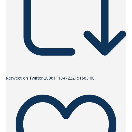
Retweet on Twitter 2086111347222151563
60