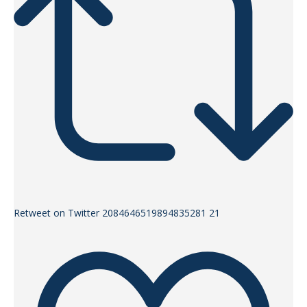
Retweet on Twitter 2084646519894835281
21