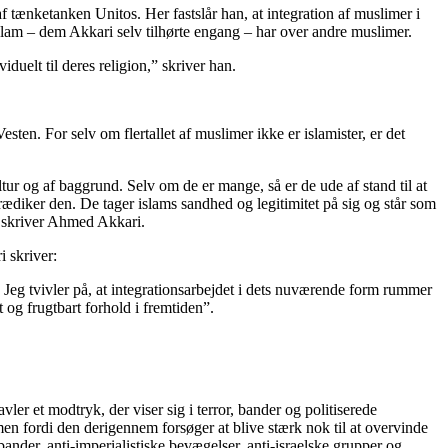
af tænketanken Unitos. Her fastslår han, at integration af muslimer i
slam – dem Akkari selv tilhørte engang – har over andre muslimer.
duelt til deres religion,” skriver han.
ten. For selv om flertallet af muslimer ikke er islamister, er det
ur og af baggrund. Selv om de er mange, så er de ude af stand til at
rædiker den. De tager islams sandhed og legitimitet på sig og står som
,” skriver Ahmed Akkari.
i skriver:
. Jeg tvivler på, at integrationsarbejdet i dets nuværende form rummer
 og frugtbart forhold i fremtiden”.
r et modtryk, der viser sig i terror, bander og politiserede
, men fordi den derigennem forsøger at blive stærk nok til at overvinde
bander, anti-imperialistiske bevægelser, anti-israelske grupper og