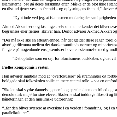
islamisterne, bør gå deres forskning efter. Måske er de blot ikke i sta
en tilstand tjener vestens fremtid – og oplysningens fremtid,” skrive
”Dybt inde ved jeg, at islamismen modarbejder samhørigheden 
Akmed Akkari ser dog løsninger, selv om han erkender det bliver svær
begrænses eller fjernes, skriver han. Derfor advarer Akmed Akkari og
”Der må ikke ske en eftergivenhed, når det gælder disse sager, fordi de
alvorligt dilemma mellem det danske samfunds normer og minoritetssamf
fungere på nogenlunde ens præmisser i overensstemmelse med grundlov
“Det opfattes som en sejr for islamismens budskaber, og det vi
Fælles kompromis i vesten
Han advarer samtidig mod at “overfokusere” på stramninger og forbud o
boldgade skal folkeskolen spille en mere central rolle – via en omfor
”Skolen skal styrke dannelse generelt og sprede ideen om frihed og sa
demokratisk miljø for sine elever. Skolerne skal inddrage filosofi og li
håndteringen af den muslimske udfordring:
“..før den bliver sværere at overskue i en verden i forandring, og i en 
parallelkulturer”.