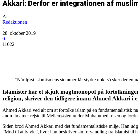
Akkari: Derfor er integrationen af musli
Af
Redaktionen
-
28. oktober 2019
0
11022
Del
"Når først islamismens stemmer får styrke nok, så sker der en
Islamister har et skjult magtmonopol på fortolkningen a
religion, skriver den tidligere imam
Ahmed Akkari
i 
Ahmed Akkari ved alt om at fortolke islam på en fundamentalistisk 
andre imamer rejste til Mellemøsten under Muhammedkrisen og tord
Siden brød Ahmed Akkari med det fundamentalistiske miljø. Han udga
”Mod til at tvivle”, hvor han beskriver sin forvandling fra islamist til 