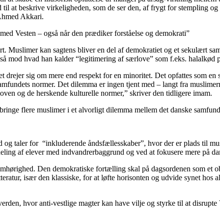
nd til at beskrive virkeligheden, som de ser den, af frygt for stempling 
r Ahmed Akkari.
med Vesten – også når den prædiker forståelse og demokrati”
t. Muslimer kan sagtens bliver en del af demokratiet og et sekulært s
så mod hvad han kalder “legitimering af særlove” som f.eks. halalkød p
t drejer sig om mere end respekt for en minoritet. Det opfattes som en s
undets normer. Det dilemma er ingen tjent med – langt fra muslimerne s
en og de herskende kulturelle normer,” skriver den tidligere imam.
l bringe flere muslimer i et alvorligt dilemma mellem det danske samfu
g taler for “inkluderende åndsfællesskaber”, hvor der er plads til musl
deling af elever med indvandrerbaggrund og ved at fokusere mere på dan
mhørighed. Den demokratiske fortælling skal på dagsordenen som et obli
tteratur, især den klassiske, for at løfte horisonten og udvide synet hos 
verden, hvor anti-vestlige magter kan have vilje og styrke til at disrupt