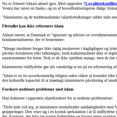
Nu er Ahmed Akkari aktuel igen. Med rapporten
“Loyalitetskonflikt
Vesten har været en fiasko, og en af hovedforklaringerne ifølge Akkar
”Islamismen og de traditionalistiske islamfortolkninger sidder inde med
Flertallet kan ikke reformere islam
Akkari mener, at Danmark er “ignorant og udviser en overdimensioneret 
fundamentalisterne, der er bestemmer:
”Mange muslimer bruger ikke rigtig moskeerne i dagligdagen og lytter 
påvirke forståelsen eller tolkningen, fordi kulturmuslimer ikke er leg
repræsentanter for troen. Nok er de ikke sjældent mange, men de har ret
Islamisternes indflydelse gør det vanskeligt at tro på en reformering a
”Islam er en ret uoverkommelig religion uden videre at forandre eller 
den kulturelle kapacitet til at imødegå islamismens påvirkning af musli
Forskere nedtoner problemer med islam
Han kritiserer i rapporten islamforskere for at nedtone problemerne:
”Dybt inde ved jeg, at islamismen modarbejder samhørigheden med Veste
grupperinger. Den viser sig i en kynisk spekulation i at få indflydelse 
det. Forskere, der ikke ser nogen forbindelse og bruger deres position 