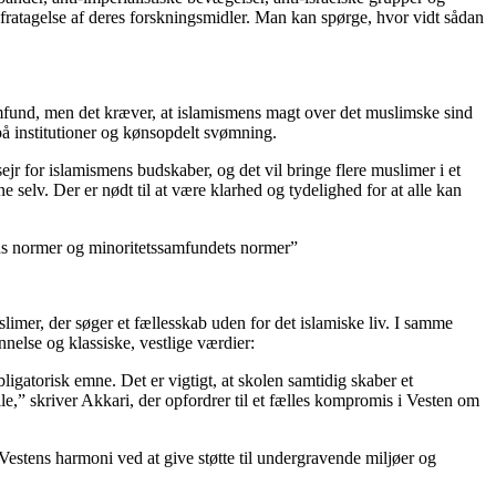
og fratagelse af deres forskningsmidler. Man kan spørge, hvor vidt sådan
amfund, men det kræver, at islamismens magt over det muslimske sind
å institutioner og kønsopdelt svømning.
ejr for islamismens budskaber, og det vil bringe flere muslimer i et
elv. Der er nødt til at være klarhed og tydelighed for at alle kan
nds normer og minoritetssamfundets normer”
imer, der søger et fællesskab uden for det islamiske liv. I samme
nelse og klassiske, vestlige værdier:
gatorisk emne. Det er vigtigt, at skolen samtidig skaber et
alle,” skriver Akkari, der opfordrer til et fælles kompromis i Vesten om
e Vestens harmoni ved at give støtte til undergravende miljøer og