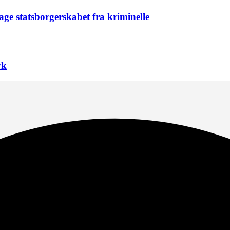
age statsborgerskabet fra kriminelle
rk