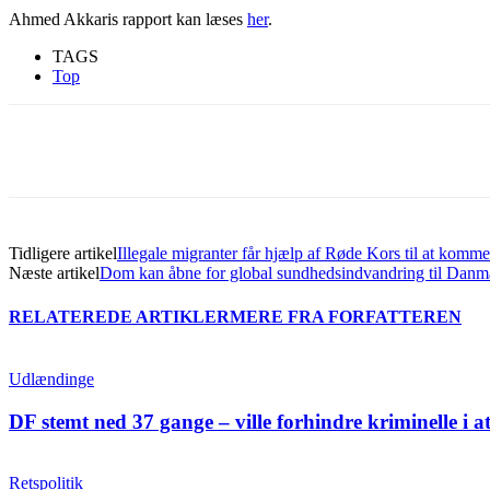
Ahmed Akkaris rapport kan læses
her
.
TAGS
Top
Del
Tidligere artikel
Illegale migranter får hjælp af Røde Kors til at komme
Næste artikel
Dom kan åbne for global sundhedsindvandring til Danm
RELATEREDE ARTIKLER
MERE FRA FORFATTEREN
Udlændinge
DF stemt ned 37 gange – ville forhindre kriminelle i a
Retspolitik