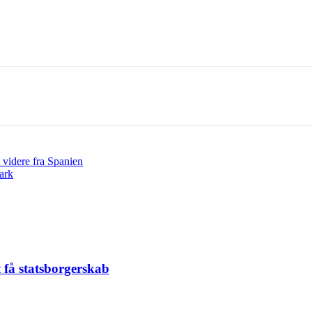
 videre fra Spanien
ark
t få statsborgerskab