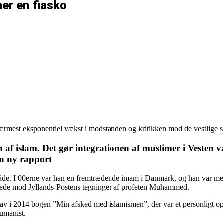
mer en fiasko
 nærmest eksponentiel vækst i modstanden og kritikken mod de vestlige
f islam. Det gør integrationen af muslimer i Vesten vans
en ny rapport
måde. I 00erne var han en fremtrædende imam i Danmark, og han var m
nede mod Jyllands-Postens tegninger af profeten Muhammed.
v i 2014 bogen ”Min afsked med islamismen”, der var et personligt op
humanist.