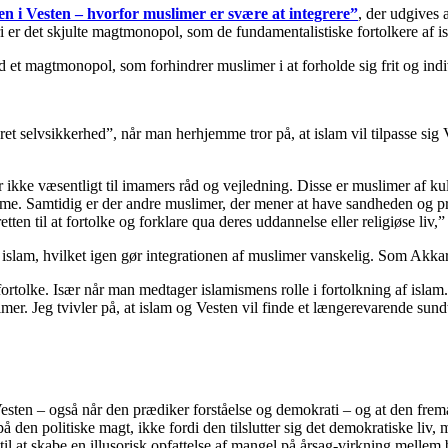
en i Vesten – hvorfor muslimer er svære at integrere”
, der udgives 
i er det skjulte magtmonopol, som de fundamentalistiske fortolkere af i
 et magtmonopol, som forhindrer muslimer i at forholde sig frit og indivi
selvsikkerhed”, når man herhjemme tror på, at islam vil tilpasse sig Ves
ikke væsentligt til imamers råd og vejledning. Disse er muslimer af kult
itime. Samtidig er der andre muslimer, der mener at have sandheden og p
ten til at fortolke og forklare qua deres uddannelse eller religiøse liv
f islam, hvilket igen gør integrationen af muslimer vanskelig. Som Akkar
fortolke. Især når man medtager islamismens rolle i fortolkning af islam
mer. Jeg tvivler på, at islam og Vesten vil finde et længerevarende sundt
n – også når den prædiker forståelse og demokrati – og at den fremavle
på den politiske magt, ikke fordi den tilslutter sig det demokratiske liv
til at skabe en illusorisk opfattelse af mangel på årsag-virkning mellem 