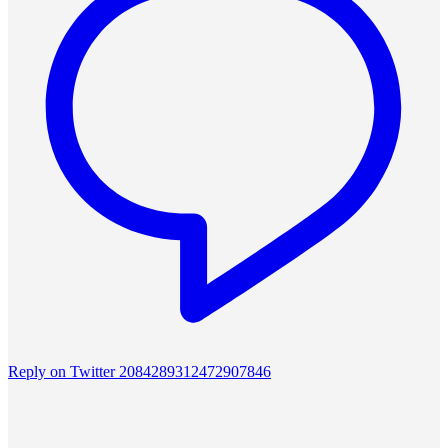
Reply on Twitter 2084289312472907846