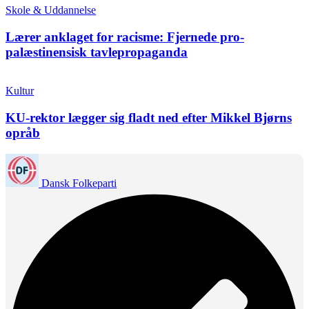
Skole & Uddannelse
Lærer anklaget for racisme: Fjernede pro-
palæstinensisk tavlepropaganda
Kultur
KU-rektor lægger sig fladt ned efter Mikkel Bjørns
opråb
Dansk Folkeparti