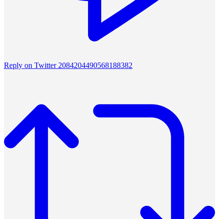
Reply on Twitter 2084204490568188382