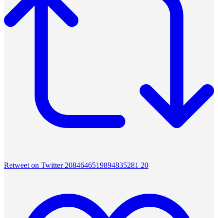
Retweet on Twitter 2084646519894835281
20