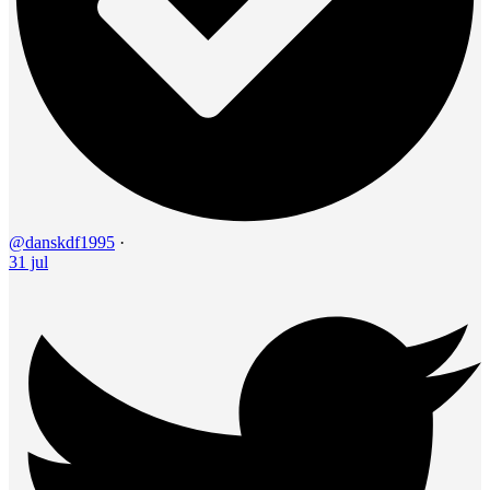
@danskdf1995
·
31 jul