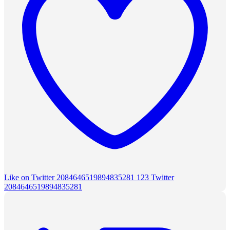
Like on Twitter 2084646519894835281
123
Twitter
2084646519894835281