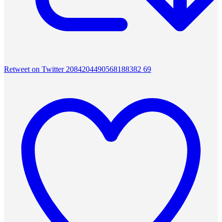
Retweet on Twitter 2084204490568188382
69