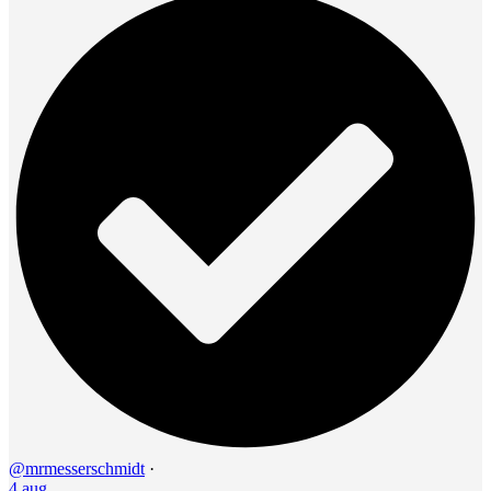
@mrmesserschmidt
·
4 aug