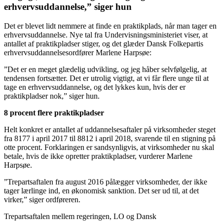
erhvervsuddannelse,” siger hun
Det er blevet lidt nemmere at finde en praktikplads, når man tager en
erhvervsuddannelse. Nye tal fra Undervisningsministeriet viser, at
antallet af praktikpladser stiger, og det glæder Dansk Folkepartis
erhvervsuddannelsesordfører Marlene Harpsøe:
”Det er en meget glædelig udvikling, og jeg håber selvfølgelig, at
tendensen fortsætter. Det er utrolig vigtigt, at vi får flere unge til at
tage en erhvervsuddannelse, og det lykkes kun, hvis der er
praktikpladser nok,” siger hun.
8 procent flere praktikpladser
Helt konkret er antallet af uddannelsesaftaler på virksomheder steget
fra 8177 i april 2017 til 8812 i april 2018, svarende til en stigning på
otte procent. Forklaringen er sandsynligvis, at virksomheder nu skal
betale, hvis de ikke opretter praktikpladser, vurderer Marlene
Harpsøe.
”Trepartsaftalen fra august 2016 pålægger virksomheder, der ikke
tager lærlinge ind, en økonomisk sanktion. Det ser ud til, at det
virker,” siger ordføreren.
Trepartsaftalen mellem regeringen, LO og Dansk