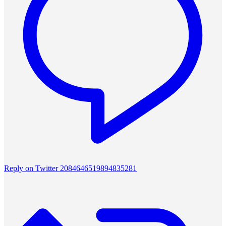
Reply on Twitter 2084646519894835281