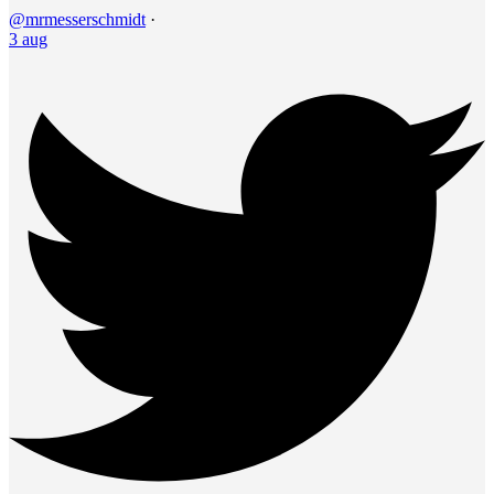
@mrmesserschmidt
·
3 aug