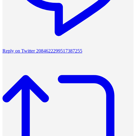
Reply on Twitter 2084622299517387255