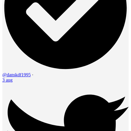
@danskdf1995
·
3 aug