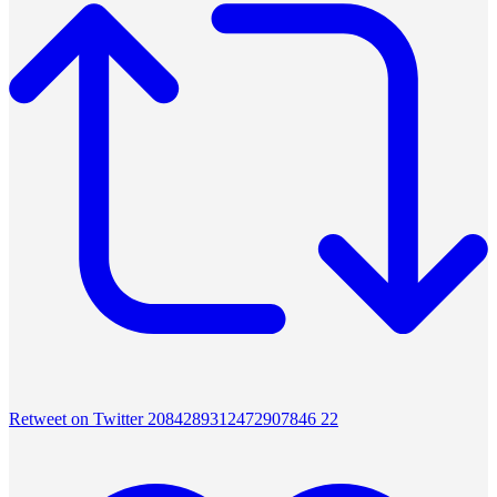
Retweet on Twitter 2084289312472907846
22