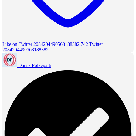
Like on Twitter 2084204490568188382
742
Twitter
2084204490568188382
Dansk Folkeparti