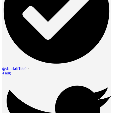
@danskdf1995
·
4 aug