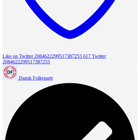
Like on Twitter 2084622299517387255
617
Twitter
2084622299517387255
Dansk Folkeparti