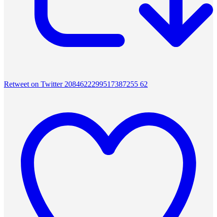
Retweet on Twitter 2084622299517387255
62