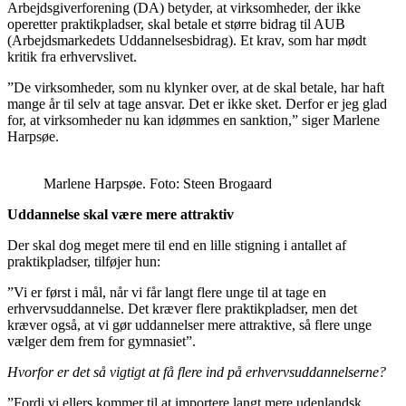
Arbejdsgiverforening (DA) betyder, at virksomheder, der ikke
operetter praktikpladser, skal betale et større bidrag til AUB
(Arbejdsmarkedets Uddannelsesbidrag). Et krav, som har mødt
kritik fra erhvervslivet.
”De virksomheder, som nu klynker over, at de skal betale, har haft
mange år til selv at tage ansvar. Det er ikke sket. Derfor er jeg glad
for, at virksomheder nu kan idømmes en sanktion,” siger Marlene
Harpsøe.
Marlene Harpsøe. Foto: Steen Brogaard
Uddannelse skal være mere attraktiv
Der skal dog meget mere til end en lille stigning i antallet af
praktikpladser, tilføjer hun:
”Vi er først i mål, når vi får langt flere unge til at tage en
erhvervsuddannelse. Det kræver flere praktikpladser, men det
kræver også, at vi gør uddannelser mere attraktive, så flere unge
vælger dem frem for gymnasiet”.
Hvorfor er det så vigtigt at få flere ind på erhvervsuddannelserne?
”Fordi vi ellers kommer til at importere langt mere udenlandsk