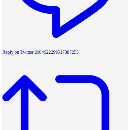
Reply on Twitter 2084622299517387255