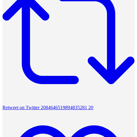
Retweet on Twitter 2084646519894835281
20