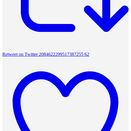
Retweet on Twitter 2084622299517387255
62