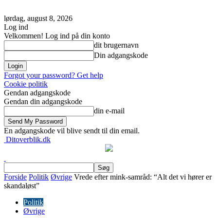
lørdag, august 8, 2026
Log ind
Velkommen! Log ind på din konto
dit brugernavn
Din adgangskode
Forgot your password? Get help
Cookie politik
Gendan adgangskode
Gendan din adgangskode
din e-mail
En adgangskode vil blive sendt til din email.
Ditoverblik.dk
Forside
Politik
Øvrige
Vrede efter mink-samråd: “Alt det vi hører er
skandaløst”
Politik
Øvrige