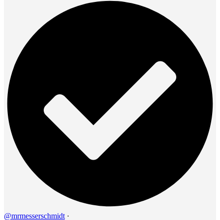
@mrmesserschmidt
·