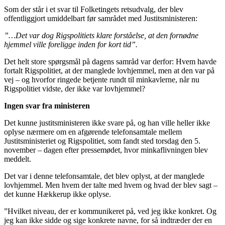
Som der står i et svar til Folketingets retsudvalg, der blev
offentliggjort umiddelbart før samrådet med Justitsministeren:
”…Det var dog Rigspolitiets klare forståelse, at den fornødne
hjemmel ville foreligge inden for kort tid”.
Det helt store spørgsmål på dagens samråd var derfor: Hvem havde
fortalt Rigspolitiet, at der manglede lovhjemmel, men at den var på
vej – og hvorfor ringede betjente rundt til minkavlerne, når nu
Rigspolitiet vidste, der ikke var lovhjemmel?
Ingen svar fra ministeren
Det kunne justitsministeren ikke svare på, og han ville heller ikke
oplyse nærmere om en afgørende telefonsamtale mellem
Justitsministeriet og Rigspolitiet, som fandt sted torsdag den 5.
november – dagen efter pressemødet, hvor minkaflivningen blev
meddelt.
Det var i denne telefonsamtale, det blev oplyst, at der manglede
lovhjemmel. Men hvem der talte med hvem og hvad der blev sagt –
det kunne Hækkerup ikke oplyse.
”Hvilket niveau, der er kommunikeret på, ved jeg ikke konkret. Og
jeg kan ikke sidde og sige konkrete navne, for så indtræder der en