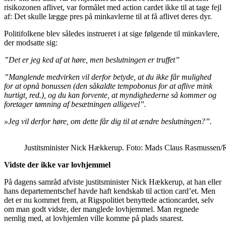
risikozonen aflivet, var formålet med action cardet ikke til at tage fejl
af: Det skulle lægge pres på minkavlerne til at få aflivet deres dyr.
Politifolkene blev således instrueret i at sige følgende til minkavlere,
der modsatte sig:
”Det er jeg ked af at høre, men beslutningen er truffet”
”Manglende medvirken vil derfor betyde, at du ikke får mulighed
for at opnå bonussen (den såkaldte tempobonus for at aflive mink
hurtigt, red.), og du kan forvente, at myndighederne så kommer og
foretager tømning af besætningen alligevel”.
»Jeg vil derfor høre, om dette får dig til at ændre beslutningen?”.
Justitsminister Nick Hækkerup. Foto: Mads Claus Rasmussen/
Vidste der ikke var lovhjemmel
På dagens samråd afviste justitsminister Nick Hækkerup, at han eller
hans departementschef havde haft kendskab til action card’et. Men
det er nu kommet frem, at Rigspolitiet benyttede actioncardet, selv
om man godt vidste, der manglede lovhjemmel. Man regnede
nemlig med, at lovhjemlen ville komme på plads snarest.