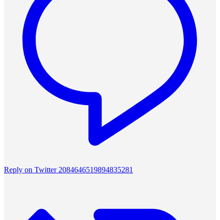
Reply on Twitter 2084646519894835281