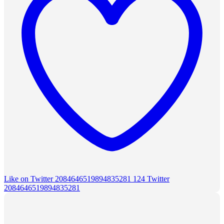
Like on Twitter 2084646519894835281
124
Twitter
2084646519894835281