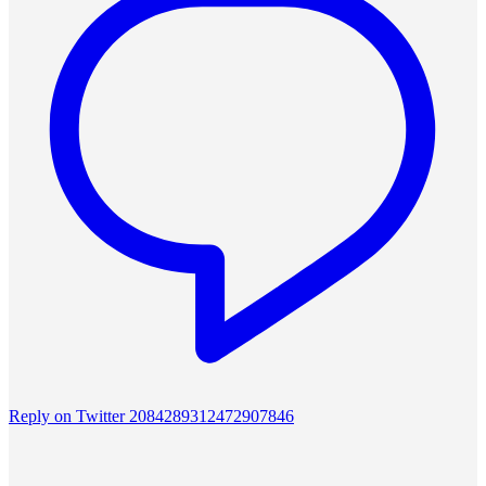
Reply on Twitter 2084289312472907846