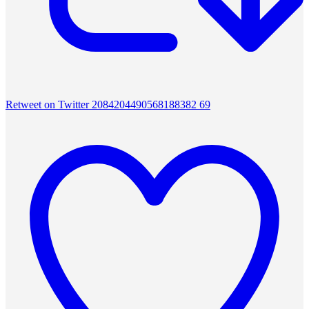
Retweet on Twitter 2084204490568188382
69