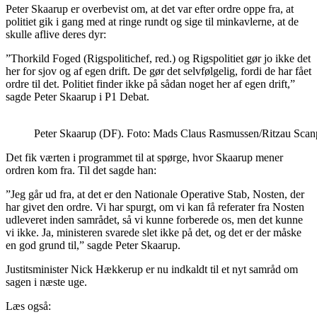
Peter Skaarup er overbevist om, at det var efter ordre oppe fra, at
politiet gik i gang med at ringe rundt og sige til minkavlerne, at de
skulle aflive deres dyr:
”Thorkild Foged (Rigspolitichef, red.) og Rigspolitiet gør jo ikke det
her for sjov og af egen drift. De gør det selvfølgelig, fordi de har fået
ordre til det. Politiet finder ikke på sådan noget her af egen drift,”
sagde Peter Skaarup i P1 Debat.
Peter Skaarup (DF). Foto: Mads Claus Rasmussen/Ritzau Scan
Det fik værten i programmet til at spørge, hvor Skaarup mener
ordren kom fra. Til det sagde han:
”Jeg går ud fra, at det er den Nationale Operative Stab, Nosten, der
har givet den ordre. Vi har spurgt, om vi kan få referater fra Nosten
udleveret inden samrådet, så vi kunne forberede os, men det kunne
vi ikke. Ja, ministeren svarede slet ikke på det, og det er der måske
en god grund til,” sagde Peter Skaarup.
Justitsminister Nick Hækkerup er nu indkaldt til et nyt samråd om
sagen i næste uge.
Læs også: