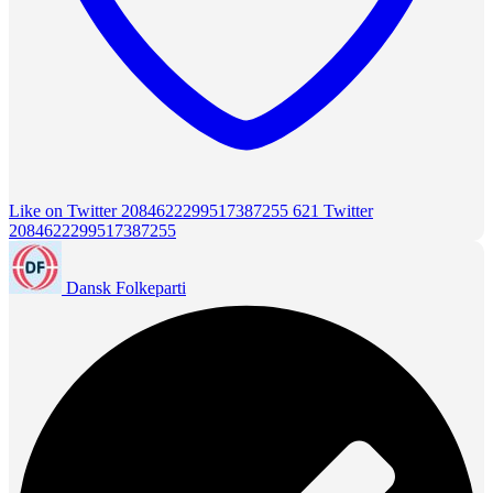
Like on Twitter 2084622299517387255
621
Twitter
2084622299517387255
Dansk Folkeparti