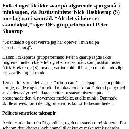
Folketinget fik ikke svar på afgørende spørgsmål i
minksagen, da Justitsminister Nick Hækkerup (S)
torsdag var i samråd. “Alt det vi hører er
skandaløst,” siger DFs gruppeformand Peter
Skaarup
”Skandaløst og det værste jeg har oplevet i min tid på
Christiansborg”.
Dansk Folkepartis gruppeformand Peter Skaarup lagde ikke
fingrene imellem både før og efter det samråd, som justitsminister
Nick Hækkerup (S) torsdag var indkaldt til i sagen om den ulovlige
masseaflivning af mink.
Temaet for samrådet var det ”action card” – talepapir – som politiet
brugte, da de ringede rundt til minkavlerne for at få dem i gang med
at slå deres dyr ned i dagene efter, at statsministeren på et
pressemøde den 4. november meddelte, at alle mink i Danmark
skulle aflives, fordi de udgjorde en risiko for folkesundheden.
Politiets omstridte talepapir
Actioncardet kom fra Rigspolitiet, og det er stærkt omdiskuteret. For
selv om der ikke var lovhjemmel til at kræve raske mink udenfor