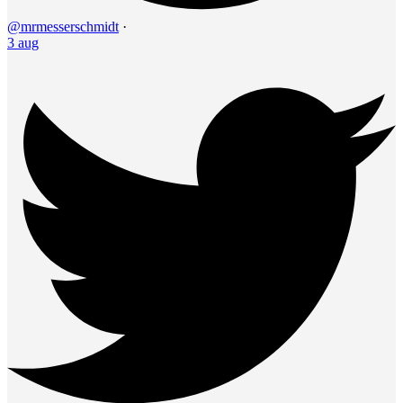
@mrmesserschmidt
·
3 aug