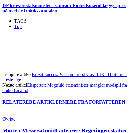
DF kræver statsminister i samråd: Embedsmænd lægger pres
på medier i minkskandalen
TAGS
Top
Tidligere artikel
Brexit-succes: Vacciner mod Covid-19 til briterne i
næste uge
Næste artikel
Eksperter: Magtfuld statsminister mangler modspil fra
embedsmænd
RELATEREDE ARTIKLER
MERE FRA FORFATTEREN
Øvrige
Morten Messerschmidt advarer: Regeringen skaber