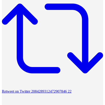
Retweet on Twitter 2084289312472907846
22