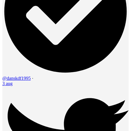
@danskdf1995
·
3 aug