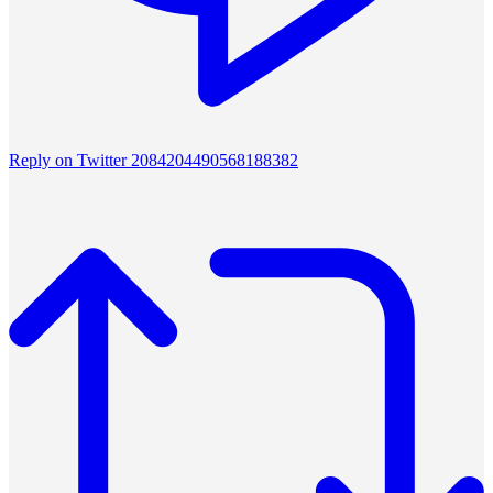
Reply on Twitter 2084204490568188382