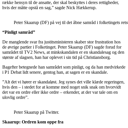
række hensyn til de ansatte, der skal beskyttes i deres rettigheder,
hvis der måtte opstå en sag,” sagde Nick Hækkerup.
Peter Skaarup (DF) på vej til det åbne samråd i folketingets 
“Pinligt samråd”
De manglende svar fra justitsministeren skaber stor frustration hos
de øvrige partier i Folketinget. Peter Skaarup (DF) sagde forud for
samrådet til TV2 News, at minkskandalen er en skandalesag og den
største af slagsen, han har oplevet i sin tid på Christiansborg.
Bagefter betegnede han samrådet som pinligt, og da han medvirkede
i P1 Debat lidt senere, gentog han, at sagen er en skandale.
”Alt det vi hører er skandaløst. Jeg synes det ville klæde regeringen,
hvis den – i stedet for at komme med noget snik snak om hvorvidt
det var en ordre eller ikke ordre – erkender, at der var tale om en
ulovlig ordre”.
Peter Skaarup på Twitter.
Skaarup:
Ordren kom oppe fra