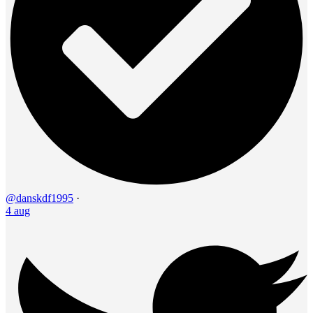
@danskdf1995
·
4 aug