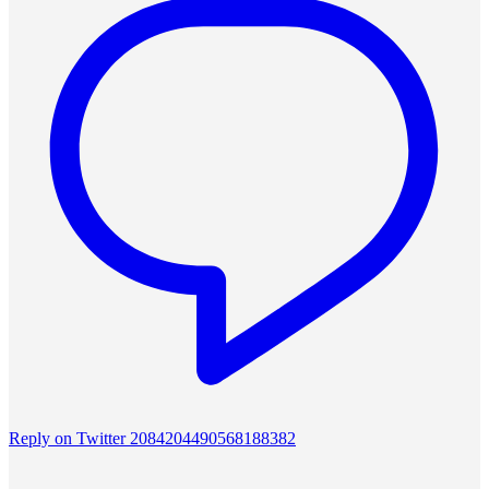
Reply on Twitter 2084204490568188382