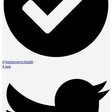
@mrmesserschmidt
·
4 aug