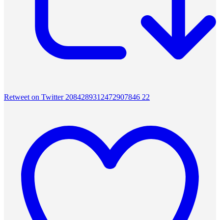
Retweet on Twitter 2084289312472907846
22