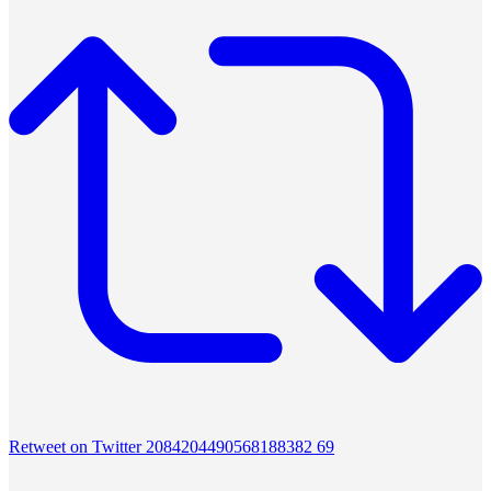
Retweet on Twitter 2084204490568188382
69