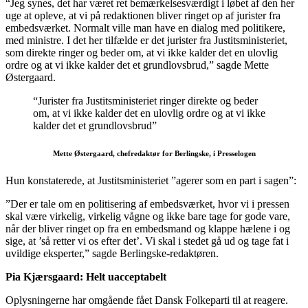
“Jeg synes, det har været ret bemærkelsesværdigt i løbet af den her
uge at opleve, at vi på redaktionen bliver ringet op af jurister fra
embedsværket. Normalt ville man have en dialog med politikere,
med ministre. I det her tilfælde er det jurister fra Justitsministeriet,
som direkte ringer og beder om, at vi ikke kalder det en ulovlig
ordre og at vi ikke kalder det et grundlovsbrud,” sagde Mette
Østergaard.
“Jurister fra Justitsministeriet ringer direkte og beder
om, at vi ikke kalder det en ulovlig ordre og at vi ikke
kalder det et grundlovsbrud”
Mette Østergaard, chefredaktør for Berlingske, i Presselogen
Hun konstaterede, at Justitsministeriet ”agerer som en part i sagen”:
”Der er tale om en politisering af embedsværket, hvor vi i pressen
skal være virkelig, virkelig vågne og ikke bare tage for gode vare,
når der bliver ringet op fra en embedsmand og klappe hælene i og
sige, at ’så retter vi os efter det’. Vi skal i stedet gå ud og tage fat i
uvildige eksperter,” sagde Berlingske-redaktøren.
Pia Kjærsgaard: Helt uacceptabelt
Oplysningerne har omgående fået Dansk Folkeparti til at reagere.