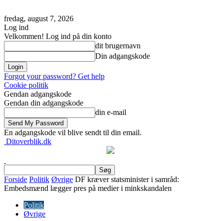
fredag, august 7, 2026
Log ind
Velkommen! Log ind på din konto
dit brugernavn
Din adgangskode
Forgot your password? Get help
Cookie politik
Gendan adgangskode
Gendan din adgangskode
din e-mail
En adgangskode vil blive sendt til din email.
Ditoverblik.dk
Forside
Politik
Øvrige
DF kræver statsminister i samråd:
Embedsmænd lægger pres på medier i minkskandalen
Politik
Øvrige