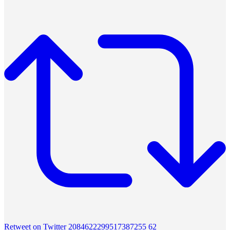
Retweet on Twitter 2084622299517387255
62