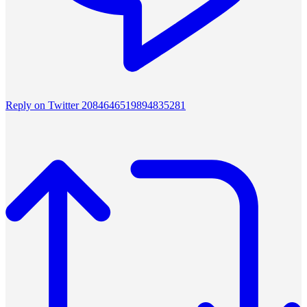
Reply on Twitter 2084646519894835281