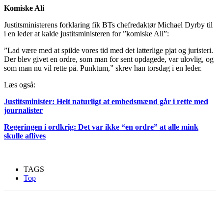
Komiske Ali
Justitsministerens forklaring fik BTs chefredaktør Michael Dyrby til
i en leder at kalde justitsministeren for ”komiske Ali”:
”Lad være med at spilde vores tid med det latterlige pjat og juristeri.
Der blev givet en ordre, som man for sent opdagede, var ulovlig, og
som man nu vil rette på. Punktum,” skrev han torsdag i en leder.
Læs også:
Justitsminister: Helt naturligt at embedsmænd går i rette med
journalister
Regeringen i ordkrig: Det var ikke “en ordre” at alle mink
skulle aflives
TAGS
Top