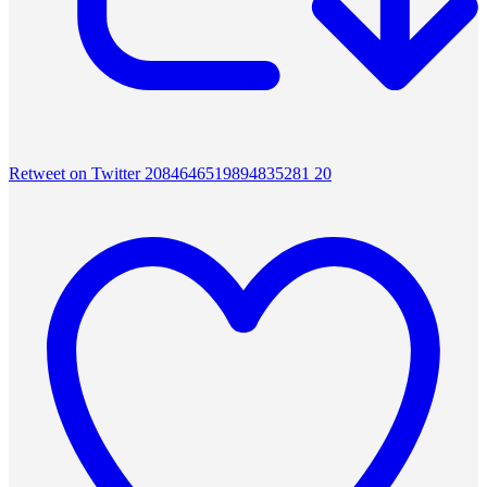
Retweet on Twitter 2084646519894835281
20