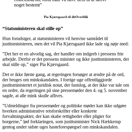
noget bestemt”
Pia Kjærsgaard til ditOverblik
“Statsministeren skal stille op”
Hun forudsiger, at statsministeren vil henvise samrådet til
justitsministeren, men det vil Pia Kjærsgaard ikke lade sig nøje med:
”Det her er en alvorlig sag, der handler om indgreb i pressens frie
arbejde. Derfor er det pressens minister og ikke justitsministeren, der
skal stille op,” siger Pia Kjærsgaard.
Det er ikke første gang, at regeringen forsøger at ændre på de ord,
der bruges om minkskandalen. I forrige uge offentliggjorde
justitsministeriet et juridisk notat, der fastslog, at der ikke var tale om
en ordre, da regeringen på sine pressemøder den 4. og 5. november
sagde, at alle mink skulle aflives.
”Udmeldinger fra pressemøder og politiske møder kan ikke udgøre
hverken administrative retsforskrifter eller konkrete
forvaltningsakter, der kan skabe rettigheder eller pligter for
borgerne,” lød forklaringen, som justitsminister Nick Hækkerup
gentog under sidste uges hasteforespørgsel om minkskandalen.