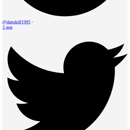
@danskdf1995
·
3 aug