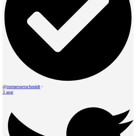
@mrmesserschmidt
·
3 aug