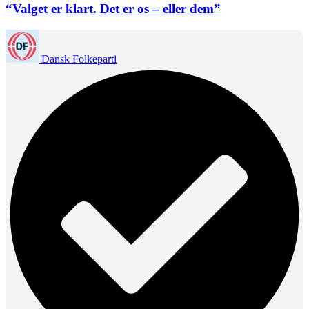
“Valget er klart. Det er os – eller dem”
Dansk Folkeparti