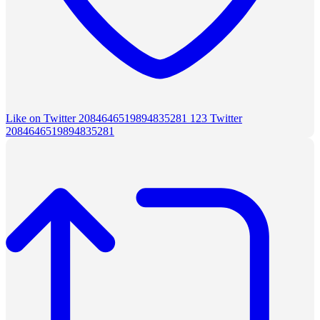
Like on Twitter 2084646519894835281
123
Twitter
2084646519894835281