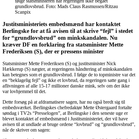
følge statsministeren har regeringen ikke begået
grundlovsbrud. Foto: Mads Claus Rasmussen/Ritzau
Scanpix
Justitsministeriets embedsmænd har kontaktet
Berlingske for at få avisen til at skrive “fejl” i stedet
for “grundlovsbrud” om minkskandalen. Nu
kræver DF en forklaring fra statsminister Mette
Frederiksen (S), der er pressens minister
Statsminister Mette Frederiksen (S) og justitsminister Nick
Hækkerup (S) nægter, at regeringens håndtering af minkskandalen
kan betegnes som et grundlovsbrud. I følge de to topministre var det
en “beklagelig fejl” og ikke et lovbrud, da regeringen satte gang i
aflivningen af alle 15-17 millioner danske mink, selv om der ikke
var lovhjemmel til det.
Dette forsøg på at afdramatisere sagen, har nu også bredt sig til
embedsværket. Berlingskes chefredaktør Mette Østergaard fortalte
søndag i TV2s “Presselogen”, at Berlingske i den seneste uge er
blevet kontaktet af embedsmænd i Justitsministeriet, der vil have
avisen til at undlade at bruge ordene “lovbrud” og “grundlovsbrud”,
når de skriver om sagen: