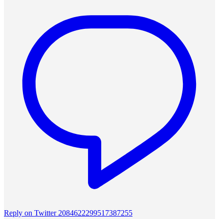
Reply on Twitter 2084622299517387255