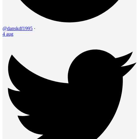
@danskdf1995
·
4 aug