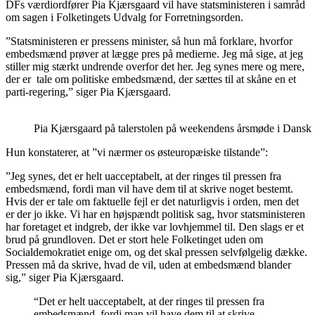
DFs værdiordfører Pia Kjærsgaard vil have statsministeren i samråd
om sagen i Folketingets Udvalg for Forretningsorden.
”Statsministeren er pressens minister, så hun må forklare, hvorfor
embedsmænd prøver at lægge pres på medierne. Jeg må sige, at jeg
stiller mig stærkt undrende overfor det her. Jeg synes mere og mere,
der er tale om politiske embedsmænd, der sættes til at skåne en et
parti-regering,” siger Pia Kjærsgaard.
Pia Kjærsgaard på talerstolen på weekendens årsmøde i Dansk 
Hun konstaterer, at ”vi nærmer os østeuropæiske tilstande”:
”Jeg synes, det er helt uacceptabelt, at der ringes til pressen fra
embedsmænd, fordi man vil have dem til at skrive noget bestemt.
Hvis der er tale om faktuelle fejl er det naturligvis i orden, men det
er der jo ikke. Vi har en højspændt politisk sag, hvor statsministeren
har foretaget et indgreb, der ikke var lovhjemmel til. Den slags er et
brud på grundloven. Det er stort hele Folketinget uden om
Socialdemokratiet enige om, og det skal pressen selvfølgelig dække.
Pressen må da skrive, hvad de vil, uden at embedsmænd blander
sig,” siger Pia Kjærsgaard.
“Det er helt uacceptabelt, at der ringes til pressen fra
embedsmænd, fordi man vil have dem til at skrive