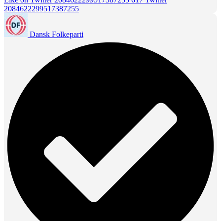
2084622299517387255
Dansk Folkeparti