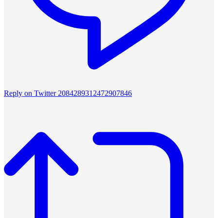
Reply on Twitter 2084289312472907846