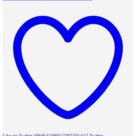
Like on Twitter 2084622299517387255
617
Twitter