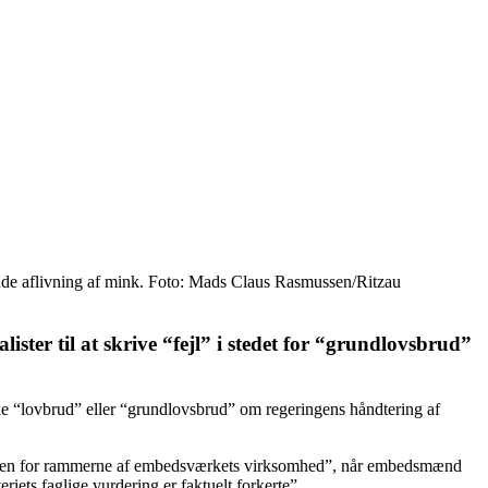
ende aflivning af mink. Foto: Mads Claus Rasmussen/Ritzau
ter til at skrive “fejl” i stedet for “grundlovsbrud”
ikke “lovbrud” eller “grundlovsbrud” om regeringens håndtering af
lt inden for rammerne af embedsværkets virksomhed”, når embedsmænd
iets faglige vurdering er faktuelt forkerte”.