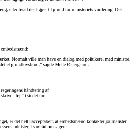
g, eller hvad der ligger til grund for ministeriets vurdering. Det
ets embedsmænd:
sværket. Normalt ville man have en dialog med politikere, med ministre.
der det et grundlovsbrud,” sagde Mette Østergaard.
 regeringens håndtering af
krive “fejl” i stedet for
get, er det helt uacceptabelt, at embedsmænd kontakter journalister
ressens minister, i samråd om sagen: