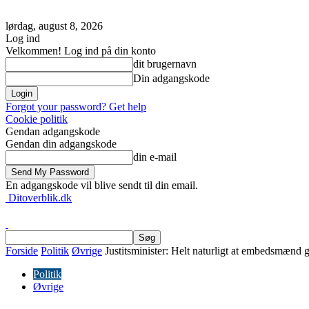
lørdag, august 8, 2026
Log ind
Velkommen! Log ind på din konto
dit brugernavn
Din adgangskode
Forgot your password? Get help
Cookie politik
Gendan adgangskode
Gendan din adgangskode
din e-mail
En adgangskode vil blive sendt til din email.
Ditoverblik.dk
Forside
Politik
Øvrige
Justitsminister: Helt naturligt at embedsmænd gå
Politik
Øvrige