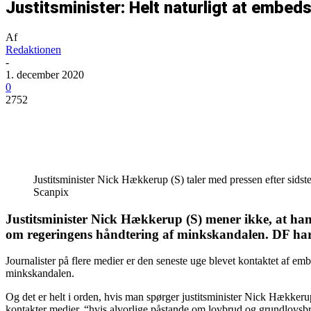
Justitsminister: Helt naturligt at embed
Af
Redaktionen
-
1. december 2020
0
2752
Del
Justitsminister Nick Hækkerup (S) taler med pressen efter sid
Scanpix
Justitsminister Nick Hækkerup (S) mener ikke, at hans
om regeringens håndtering af minkskandalen. DF har 
Journalister på flere medier er den seneste uge blevet kontaktet af em
minkskandalen.
Og det er helt i orden, hvis man spørger justitsminister Nick Hækker
kontakter medier, “hvis alvorlige påstande om lovbrud og grundlovsbrud 