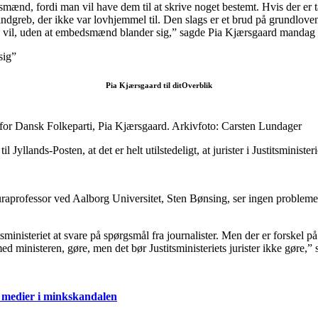
dsmænd, fordi man vil have dem til at skrive noget bestemt. Hvis der er ta
t indgreb, der ikke var lovhjemmel til. Den slags er et brud på grundlov
e vil, uden at embedsmænd blander sig,” sagde Pia Kjærsgaard mandag t
sig”
Pia Kjærsgaard til ditOverblik
 for Dansk Folkeparti, Pia Kjærsgaard. Arkivfoto: Carsten Lundager
 Jyllands-Posten, at det er helt utilstedeligt, at jurister i Justitsministe
. Juraprofessor ved Aalborg Universitet, Sten Bønsing, ser ingen prob
itsministeriet at svare på spørgsmål fra journalister. Men der er forskel
ministeren, gøre, men det bør Justitsministeriets jurister ikke gøre,” 
 medier i minkskandalen