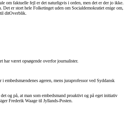
le om faktuelle fejl er det naturligvis i orden, men det er der jo ikke.
en. Det er stort hele Folketinget uden om Socialdemokratiet enige om,
il ditOverblik.
riet har været opsøgende overfor journalister.
lemer i embedsmændenes ageren, mens juraprofessor ved Syddansk
 på det og på, at man som embedsmand proaktivt og på eget initiativ
siger Frederik Waage til Jyllands-Posten.