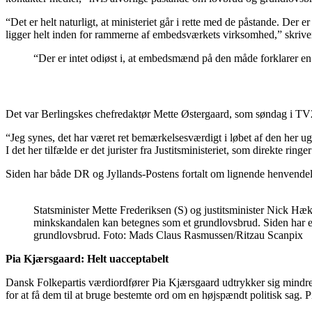
“Det er helt naturligt, at ministeriet går i rette med de påstande. Der
ligger helt inden for rammerne af embedsværkets virksomhed,” skriver
“Der er intet odiøst i, at embedsmænd på den måde forklarer
Det var Berlingskes chefredaktør Mette Østergaard, som søndag i TV2s 
“Jeg synes, det har været ret bemærkelsesværdigt i løbet af den her ug
I det her tilfælde er det jurister fra Justitsministeriet, som direkte ri
Siden har både DR og Jyllands-Postens fortalt om lignende henvendel
Statsminister Mette Frederiksen (S) og justitsminister Nick Hæk
minkskandalen kan betegnes som et grundlovsbrud. Siden har embed
grundlovsbrud. Foto: Mads Claus Rasmussen/Ritzau Scanpix
Pia Kjærsgaard: Helt uacceptabelt
Dansk Folkepartis værdiordfører Pia Kjærsgaard udtrykker sig mindre d
for at få dem til at bruge bestemte ord om en højspændt politisk sag. 