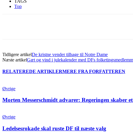
TAGS
Top
Del
Tidligere artikel
De kristne vender tilbage til Notre Dame
Næste artikel
Gæt og vind i julekalender med DFs folketingsmedlemm
RELATEREDE ARTIKLER
MERE FRA FORFATTEREN
Øvrige
Morten Messerschmidt advarer: Regeringen skaber et
Øvrige
Ledelsesrokade skal ruste DF til næste valg