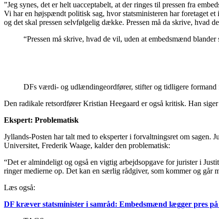
”Jeg synes, det er helt uacceptabelt, at der ringes til pressen fra embe
Vi har en højspændt politisk sag, hvor statsministeren har foretaget e
og det skal pressen selvfølgelig dække. Pressen må da skrive, hvad d
“Pressen må skrive, hvad de vil, uden at embedsmænd blander 
DFs værdi- og udlændingeordfører, stifter og tidligere formand
Den radikale retsordfører Kristian Heegaard er også kritisk. Han siger til
Ekspert: Problematisk
Jyllands-Posten har talt med to eksperter i forvaltningsret om sagen
Universitet, Frederik Waage, kalder den problematisk:
“Det er almindeligt og også en vigtig arbejdsopgave for jurister i Just
ringer medierne op. Det kan en særlig rådgiver, som kommer og går med 
Læs også:
DF kræver statsminister i samråd: Embedsmænd lægger pres på