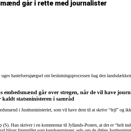
smænd går i rette med journalister
ste uges hasteforespørgsel om beslutningsprocessen bag den landsdækk
 embedsmænd går over stregen, når de vil have journalis
kaldt statsministeren i samråd
bedsmænd i Justitsministeriet, som vil have dem til at skrive “fejl” og 
up (S). Han skriver i en kommentar til Jyllands-Posten, at det er “he
bliver fremstillet som kendsgerninger, selv om de ifølge Justitsminister