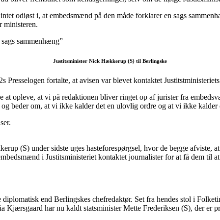
 er intet odiøst i, at embedsmænd på den måde forklarer en sags sammenhæn
 ministeren.
 en sags sammenhæng”
Justitsminister Nick Hækkerup (S) til Berlingske
Presselogen fortalte, at avisen var blevet kontaktet Justitstministeri
e at opleve, at vi på redaktionen bliver ringet op af jurister fra embed
nger og beder om, at vi ikke kalder det en ulovlig ordre og at vi ikke kal
ser.
kerup (S) under sidste uges hasteforespørgsel, hvor de begge afviste, at
smænd i Justitsministeriet kontaktet journalister for at få dem til at s
iplomatisk end Berlingskes chefredaktør. Set fra hendes stol i Folketin
Pia Kjærsgaard har nu kaldt statsminister Mette Frederiksen (S), der er p