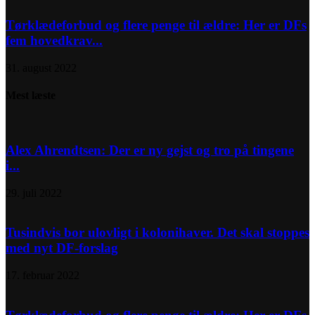
Tørklædeforbud og flere penge til ældre: Her er DFs
fem hovedkrav...
31. august 2022
Mest læste
Alex Ahrendtsen: Der er ny gejst og tro på tingene
i...
29. juli 2022
Tusindvis bor ulovligt i kolonihaver. Det skal stoppes
med nyt DF-forslag
17. februar 2022