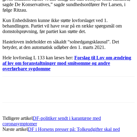
sagde De Konservatives,” sagde sundhedsordfører Per Larsen, i
følge Ritzau.
Kun Enhedslisten kunne ikke støtte lovforslaget ved 1.
behandlingen. Partiet vil have svar på en række spørgsmål om
domstolsprøvning, før partiet kan støtte det.
Hasteloven indeholder en såkaldt “solnedgangsklausul”. Det
betyder, at den automatisk udløber den 1. marts 2021.
Hele lovforslag L 133 kan læses her:
Forslag til Lov om ændring
af lov om foranstaltninger mod smitsomme og andre
overførbare sygdomme
Tidligere artikel
DF-politiker sendt i karantæne med
coronasymptomer
Næste artikel
DF i Horsens presser på: Tolkeudgifter skal ned