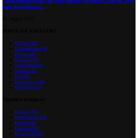
Tørklædeforbud og flere penge til ældre: Her er DFs
fem hovedkrav...
31. august 2022
POPULÆR KATEGORI
Øvrige
1291
Udlændinge
439
Øvrige
346
Opinion
256
Retspolitik
246
Norden
182
EU
180
Kommuner
160
Økonomi
130
Populære kategorier
Øvrige
1291
Udlændinge
439
Øvrige
346
Opinion
256
Retspolitik
246