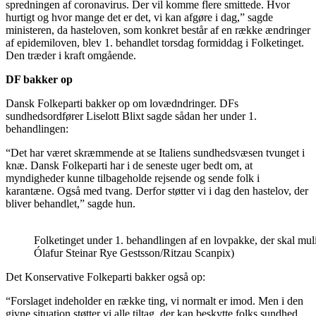
spredningen af coronavirus. Der vil komme flere smittede. Hvor
hurtigt og hvor mange det er det, vi kan afgøre i dag,” sagde
ministeren, da hasteloven, som konkret består af en række ændringer
af epidemiloven, blev 1. behandlet torsdag formiddag i Folketinget.
Den træder i kraft omgående.
DF bakker op
Dansk Folkeparti bakker op om lovædndringer. DFs
sundhedsordfører Liselott Blixt sagde sådan her under 1.
behandlingen:
“Det har været skræmmende at se Italiens sundhedsvæsen tvunget i
knæ. Dansk Folkeparti har i de seneste uger bedt om, at
myndigheder kunne tilbageholde rejsende og sende folk i
karantæne. Også med tvang. Derfor støtter vi i dag den hastelov, der
bliver behandlet,” sagde hun.
Folketinget under 1. behandlingen af en lovpakke, der skal mu
Ólafur Steinar Rye Gestsson/Ritzau Scanpix)
Det Konservative Folkeparti bakker også op:
“Forslaget indeholder en række ting, vi normalt er imod. Men i den
givne situation støtter vi alle tiltag, der kan beskytte folks sundhed,