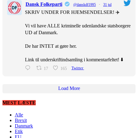
Dansk Folkeparti
@danskdf1995
·
31 jul
SKRIV UNDER FOR HJEMSENDELSER! ✈️
Vi vil have ALLE kriminelle udenlandske statsborgere
UD af Danmark.
De har INTET at gøre her.
Link til underskriftindsamling i kommentarfeltet! ⬇️
17
165
Twitter
Load More
MEST LÆSTE
Alle
Brexit
Danmark
Etik
EU