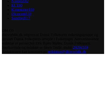
Norden
182
EU
180
Kommuner
160
Økonomi
130
Sundhed
117
OM OS
ditoverblik.dk udgives af Dansk Folkepartis folketingsgruppe og
dækker Dansk Folkepartis arbejde i Folketinget. Ansvarshavende
redaktør er pressechef Erik Bjørn Møller, Dansk Folkeparti.
Jourhavende og redaktør er Steen Trolle, mobil
29294559
.
Redaktionen kan kontaktes på
redaktion@ditoverblik.dk