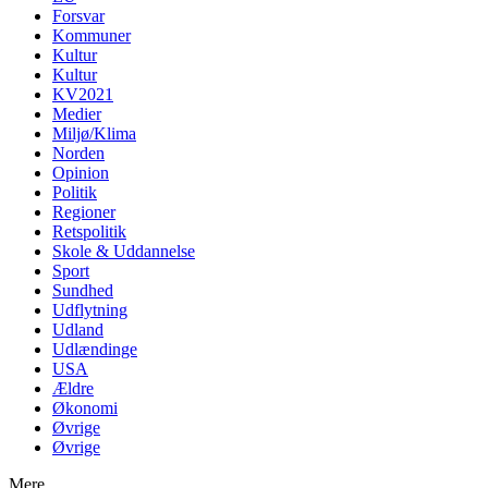
Forsvar
Kommuner
Kultur
Kultur
KV2021
Medier
Miljø/Klima
Norden
Opinion
Politik
Regioner
Retspolitik
Skole & Uddannelse
Sport
Sundhed
Udflytning
Udland
Udlændinge
USA
Ældre
Økonomi
Øvrige
Øvrige
Mere