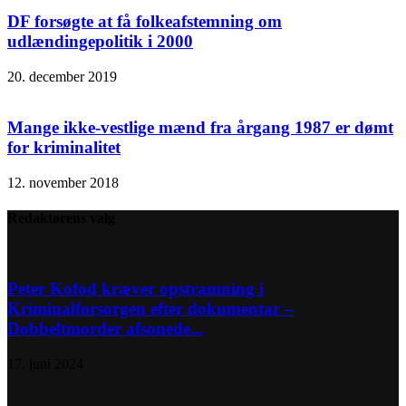
DF forsøgte at få folkeafstemning om
udlændingepolitik i 2000
20. december 2019
Mange ikke-vestlige mænd fra årgang 1987 er dømt
for kriminalitet
12. november 2018
Redaktørens valg
Peter Kofod kræver opstramning i
Kriminalforsorgen efter dokumentar –
Dobbeltmorder afsonede...
17. juni 2024