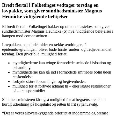
Bredt flertal i Folketinget vedtager torsdag en
lovpakke, som giver sundhedsminister Magnus
Heunicke vidtgående beføjelser
Et bredt flertal i Folketinget bakker op om den hastelov, som giver
sundhedsminister Magnus Heunicke (S) nye, vidtgående beføjelser i
kampen mod coronasmitten.
Lovpakken, som indeholder en række ændringer af
epidemilovgivningen, bliver både første- anden- og tredjebehandlet
torsdag. Den giver bl.a. mulighed for at:
myndighederne kan tvinge formodede smittede i isloation og
behandling
myndighederne kan gå ind i formodede smittedes bolig uden
retskendelse
forbyde større forsamlinger og begivenheder.
mulighed for at forbyde adgang til – eller lægge restriktioner
på – transportmidler.
Sundhedsministeren får også mulighed for at begrænse retten til
hurtig udredning på hospitalet og retten til frit sygehusvalg.
“Det er vores altoverskyggende prioritet at inddæmme og bremse