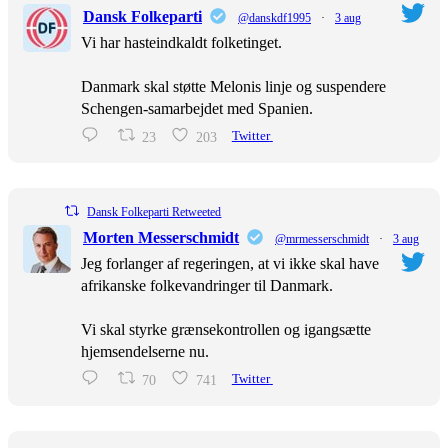
Dansk Folkeparti
@danskdf1995
·
3 aug
Vi har hasteindkaldt folketinget.
Danmark skal støtte Melonis linje og suspendere
Schengen-samarbejdet med Spanien.
23
203
Twitter
Dansk Folkeparti Retweeted
Morten Messerschmidt
@mrmesserschmidt
·
3 aug
Jeg forlanger af regeringen, at vi ikke skal have
afrikanske folkevandringer til Danmark.
Vi skal styrke grænsekontrollen og igangsætte
hjemsendelserne nu.
70
741
Twitter