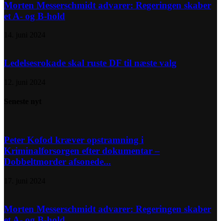
Morten Messerschmidt advarer: Regeringen skaber
et A- og B-hold
14. juni 2024
Ledelsesrokade skal ruste DF til næste valg
12. juni 2024
Seneste nyt
Peter Kofod kræver opstramning i
Kriminalforsorgen efter dokumentar –
Dobbeltmorder afsonede...
17. juni 2024
Morten Messerschmidt advarer: Regeringen skaber
et A- og B-hold