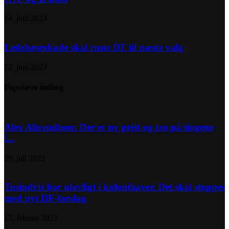
14. juni 2024
Ledelsesrokade skal ruste DF til næste valg
12. juni 2024
Populære indlæg
Alex Ahrendtsen: Der er ny gejst og tro på tingene
i...
29. juli 2022
Tusindvis bor ulovligt i kolonihaver. Det skal stoppes
med nyt DF-forslag
17. februar 2022