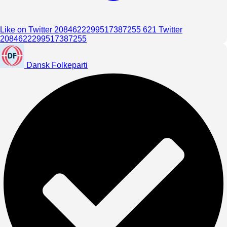
Like on Twitter 2084622299517387255
621
Twitter
2084622299517387255
Dansk Folkeparti