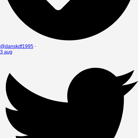
@danskdf1995
·
3 aug