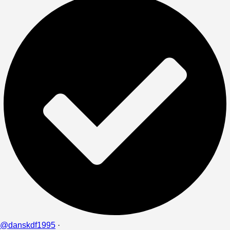
@danskdf1995
·