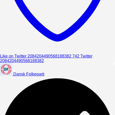
Like on Twitter 2084204490568188382
742
Twitter
2084204490568188382
Dansk Folkeparti