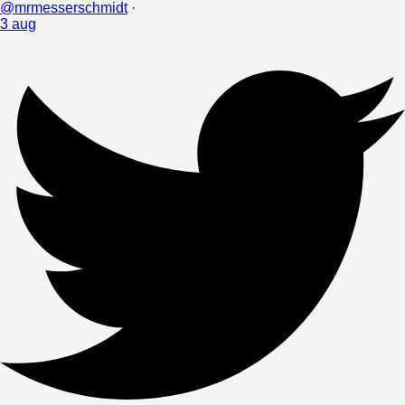
@mrmesserschmidt
·
3 aug