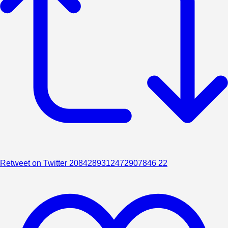
Retweet on Twitter 2084289312472907846
22