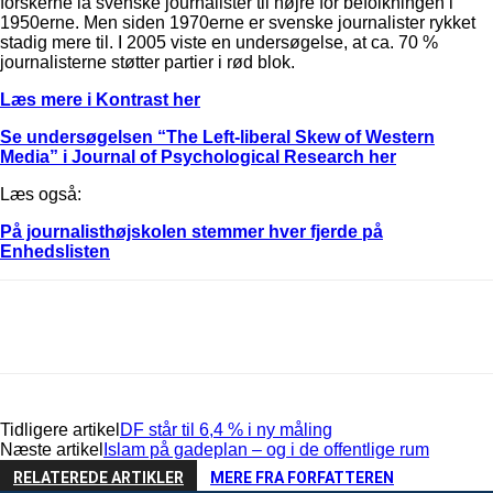
forskerne lå svenske journalister til højre for befolkningen i
1950erne. Men siden 1970erne er svenske journalister rykket
stadig mere til. I 2005 viste en undersøgelse, at ca. 70 %
journalisterne støtter partier i rød blok.
Læs mere i Kontrast her
Se undersøgelsen “The Left-liberal Skew of Western
Media” i Journal of Psychological Research her
Læs også:
På journalisthøjskolen stemmer hver fjerde på
Enhedslisten
Tidligere artikel
DF står til 6,4 % i ny måling
Næste artikel
Islam på gadeplan – og i de offentlige rum
RELATEREDE ARTIKLER
MERE FRA FORFATTEREN