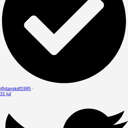
@danskdf1995
·
31 jul