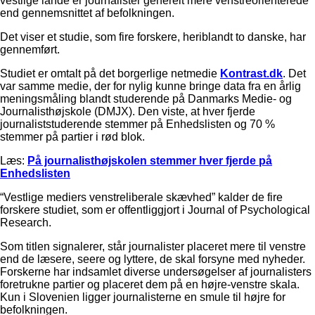
vestlige lande er journalister generelt mere venstreorienterede
end gennemsnittet af befolkningen.
Det viser et studie, som fire forskere, heriblandt to danske, har
gennemført.
Studiet er omtalt på det borgerlige netmedie
Kontrast.dk
. Det
var samme medie, der for nylig kunne bringe data fra en årlig
meningsmåling blandt studerende på Danmarks Medie- og
Journalisthøjskole (DMJX). Den viste, at hver fjerde
journaliststuderende stemmer på Enhedslisten og 70 %
stemmer på partier i rød blok.
Læs:
På journalisthøjskolen stemmer hver fjerde på
Enhedslisten
“Vestlige mediers venstreliberale skævhed” kalder de fire
forskere studiet, som er offentliggjort i Journal of Psychological
Research.
Som titlen signalerer, står journalister placeret mere til venstre
end de læsere, seere og lyttere, de skal forsyne med nyheder.
Forskerne har indsamlet diverse undersøgelser af journalisters
foretrukne partier og placeret dem på en højre-venstre skala.
Kun i Slovenien ligger journalisterne en smule til højre for
befolkningen.