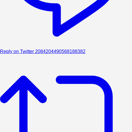
Reply on Twitter 2084204490568188382