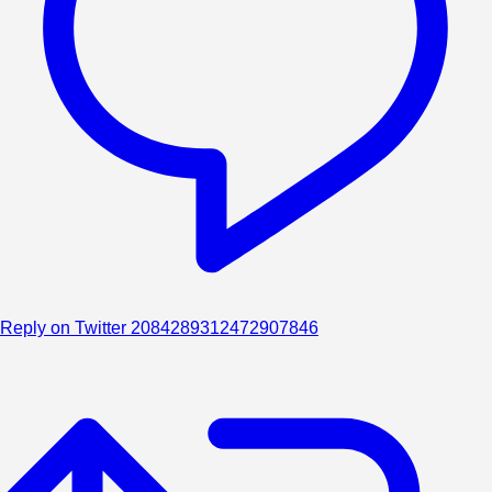
Reply on Twitter 2084289312472907846