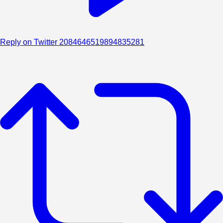
Reply on Twitter 2084646519894835281