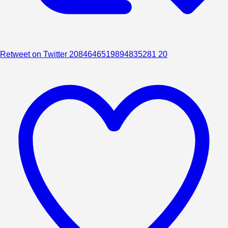
Retweet on Twitter 2084646519894835281
20