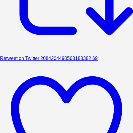
Retweet on Twitter 2084204490568188382
69