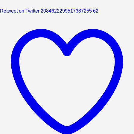
Retweet on Twitter 2084622299517387255
62