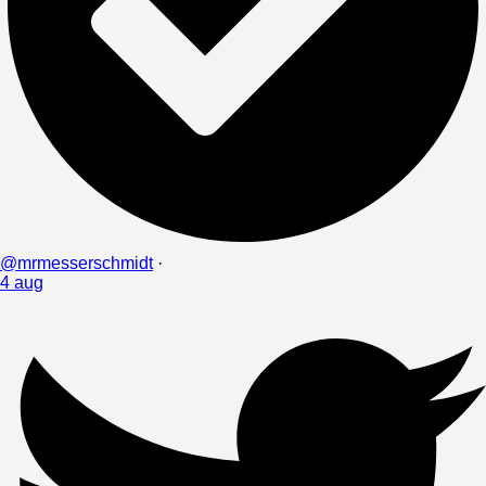
@mrmesserschmidt
·
4 aug