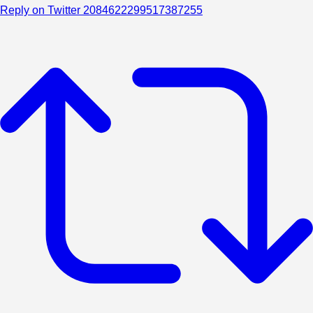
Reply on Twitter 2084622299517387255