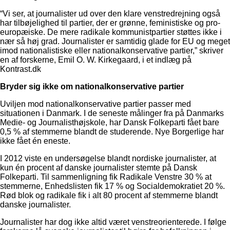
“Vi ser, at journalister ud over den klare venstredrejning også
har tilbøjelighed til partier, der er grønne, feministiske og pro-
europæiske. De mere radikale kommunistpartier støttes ikke i
nær så høj grad. Journalister er samtidig glade for EU og meget
imod nationalistiske eller nationalkonservative partier,” skriver
en af forskerne, Emil O. W. Kirkegaard, i et indlæg på
Kontrast.dk
Bryder sig ikke om nationalkonservative partier
Uviljen mod nationalkonservative partier passer med
situationen i Danmark. I de seneste målinger fra på Danmarks
Medie- og Journalisthøjskole, har Dansk Folkeparti fået bare
0,5 % af stemmerne blandt de studerende. Nye Borgerlige har
ikke fået én eneste.
I 2012 viste en undersøgelse blandt nordiske journalister, at
kun én procent af danske journalister stemte på Dansk
Folkeparti. Til sammenligning fik Radikale Venstre 30 % at
stemmerne, Enhedslisten fik 17 % og Socialdemokratiet 20 %.
Rød blok og radikale fik i alt 80 procent af stemmerne blandt
danske journalister.
Journalister har dog ikke altid været venstreorienterede. I følge