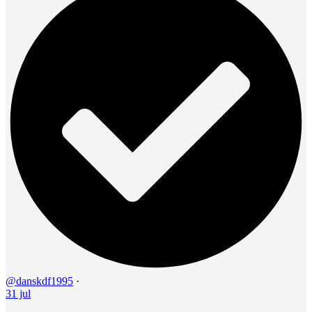
@danskdf1995
·
31 jul