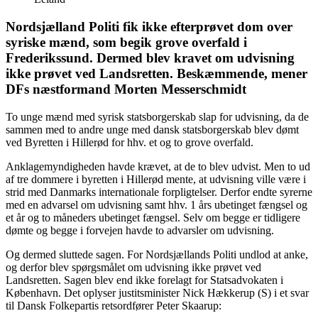
Nordsjælland Politi fik ikke efterprøvet dom over
syriske mænd, som begik grove overfald i
Frederikssund. Dermed blev kravet om udvisning
ikke prøvet ved Landsretten. Beskæmmende, mener
DFs næstformand Morten Messerschmidt
To unge mænd med syrisk statsborgerskab slap for udvisning, da de
sammen med to andre unge med dansk statsborgerskab blev dømt
ved Byretten i Hillerød for hhv. et og to grove overfald.
Anklagemyndigheden havde krævet, at de to blev udvist. Men to ud
af tre dommere i byretten i Hillerød mente, at udvisning ville være i
strid med Danmarks internationale forpligtelser. Derfor endte syrerne
med en advarsel om udvisning samt hhv. 1 års ubetinget fængsel og
et år og to måneders ubetinget fængsel. Selv om begge er tidligere
dømte og begge i forvejen havde to advarsler om udvisning.
Og dermed sluttede sagen. For Nordsjællands Politi undlod at anke,
og derfor blev spørgsmålet om udvisning ikke prøvet ved
Landsretten. Sagen blev end ikke forelagt for Statsadvokaten i
København. Det oplyser justitsminister Nick Hækkerup (S) i et svar
til Dansk Folkepartis retsordfører Peter Skaarup: