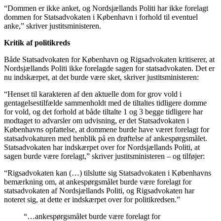
“Dommen er ikke anket, og Nordsjællands Politi har ikke forelagt
dommen for Statsadvokaten i København i forhold til eventuel
anke,” skriver justitsministeren.
Kritik af politikreds
Både Statsadvokaten for København og Rigsadvokaten kritiserer, at
Nordsjællands Politi ikke forelagde sagen for statsadvokaten. Det er
nu indskærpet, at det burde være sket, skriver justitsministeren:
“Henset til karakteren af den aktuelle dom for grov vold i
gentagelsestilfælde sammenholdt med de tiltaltes tidligere domme
for vold, og det forhold at både tiltalte 1 og 3 begge tidligere har
modtaget to advarsler om udvisning, er det Statsadvokaten i
Københavns opfattelse, at dommene burde have været forelagt for
statsadvokaturen med henblik på en drøftelse af ankespørgsmålet.
Statsadvokaten har indskærpet over for Nordsjællands Politi, at
sagen burde være forelagt,” skriver justitsministeren – og tilføjer:
“Rigsadvokaten kan (…) tilslutte sig Statsadvokaten i Københavns
bemærkning om, at ankespørgsmålet burde være forelagt for
statsadvokaten af Nordsjællands Politi, og Rigsadvokaten har
noteret sig, at dette er indskærpet over for politikredsen.”
“…ankespørgsmålet burde være forelagt for