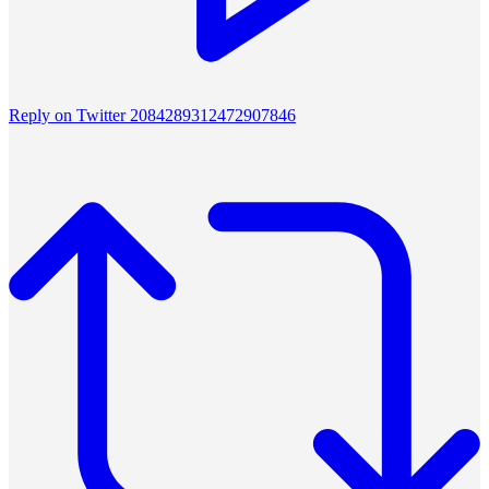
Reply on Twitter 2084289312472907846