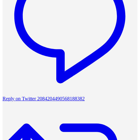
Reply on Twitter 2084204490568188382