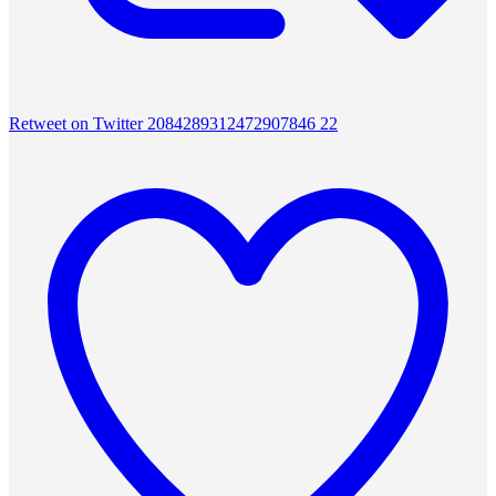
Retweet on Twitter 2084289312472907846
22