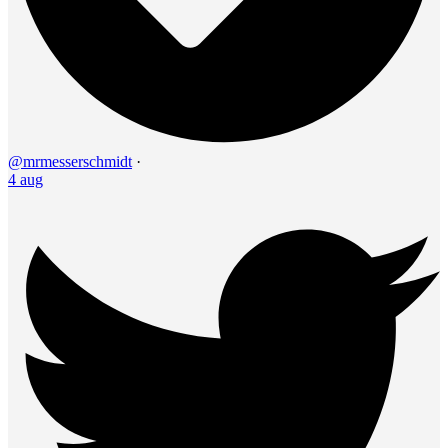
@mrmesserschmidt
·
4 aug