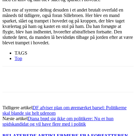
Den ene af syrerne deltog desuden i et andet brutalt overfald en
måneds tid tidligere, også foran Sillebroen. Her blev en mand
sparket, slået og trampet i hovedet og på kroppen, der blev taget
kvælertag på ham og kastet en stol på ham. Da han forsøgte at
flygte, blev han indhentet, hvorefter afstraffelsen fortsatte. Den
sluttede først, da manden lå bevidstløs tilbage på jorden efter at være
blevet trampet i hovedet.
TAGS
Top
Tidligere artikel
DF afviser plan om øremærket barsel: Politikerne
skal blande sig helt udenom
Næste artikel
Diana brød sig ikke om politikere: Nu er hun
spidskandidat og vil have flere med i politik
RELATEREDE ARTIKLER
MERE FRA FORFATTEREN