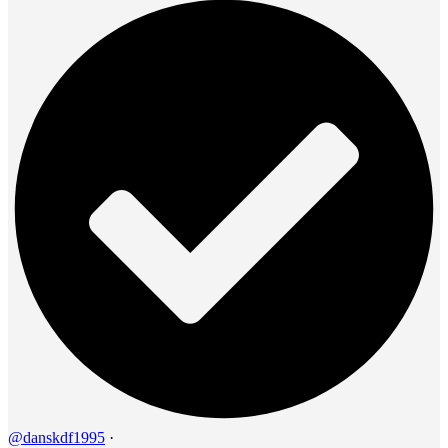
@danskdf1995
·