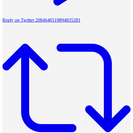
Reply on Twitter 2084646519894835281