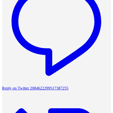
Reply on Twitter 2084622299517387255