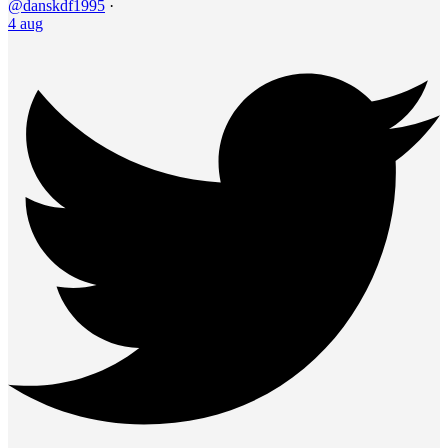
@danskdf1995
·
4 aug