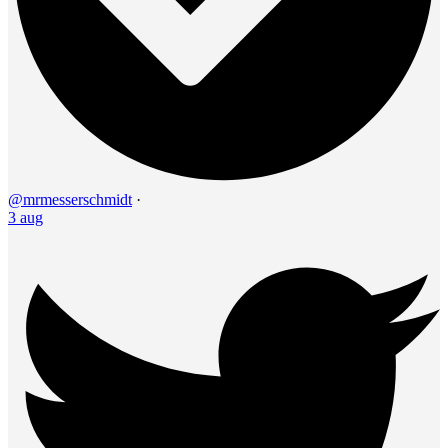
@mrmesserschmidt
·
3 aug