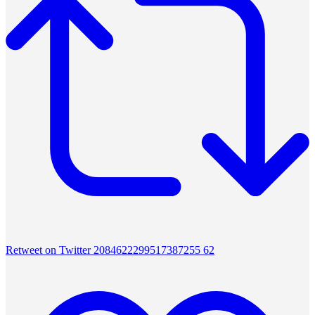
Retweet on Twitter 2084622299517387255
62