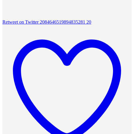
Retweet on Twitter 2084646519894835281
20