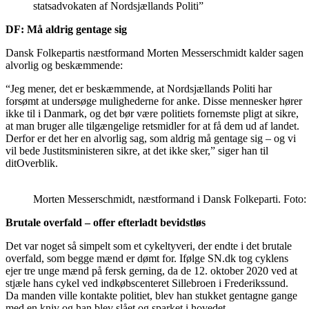
statsadvokaten af Nordsjællands Politi”
DF: Må aldrig gentage sig
Dansk Folkepartis næstformand Morten Messerschmidt kalder sagen
alvorlig og beskæmmende:
“Jeg mener, det er beskæmmende, at Nordsjællands Politi har
forsømt at undersøge mulighederne for anke. Disse mennesker hører
ikke til i Danmark, og det bør være politiets fornemste pligt at sikre,
at man bruger alle tilgængelige retsmidler for at få dem ud af landet.
Derfor er det her en alvorlig sag, som aldrig må gentage sig – og vi
vil bede Justitsministeren sikre, at det ikke sker,” siger han til
ditOverblik.
Morten Messerschmidt, næstformand i Dansk Folkeparti. Foto:
Brutale overfald – offer efterladt bevidstløs
Det var noget så simpelt som et cykeltyveri, der endte i det brutale
overfald, som begge mænd er dømt for. Ifølge SN.dk tog cyklens
ejer tre unge mænd på fersk gerning, da de 12. oktober 2020 ved at
stjæle hans cykel ved indkøbscenteret Sillebroen i Frederikssund.
Da manden ville kontakte politiet, blev han stukket gentagne gange
med en kniv og han blev slået og sparket i hovedet.