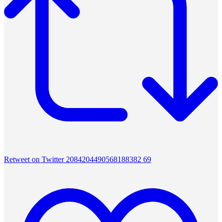
Retweet on Twitter 2084204490568188382
69