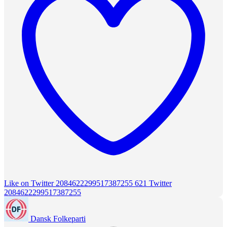
Like on Twitter 2084622299517387255
621
Twitter
2084622299517387255
Dansk Folkeparti