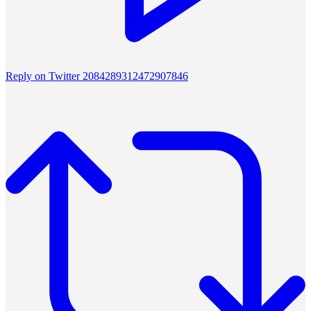
Reply on Twitter 2084289312472907846