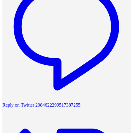
Reply on Twitter 2084622299517387255