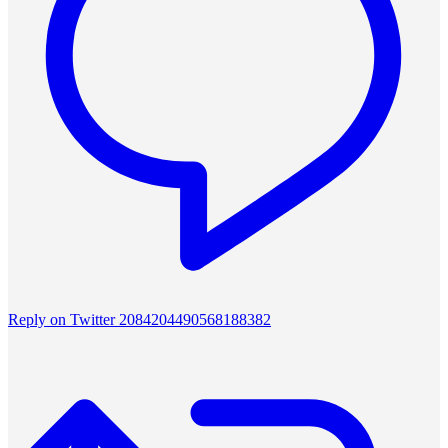
Reply on Twitter 2084204490568188382