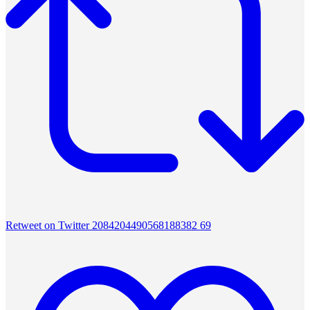
Retweet on Twitter 2084204490568188382
69