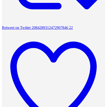
Retweet on Twitter 2084289312472907846
22