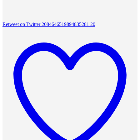
Retweet on Twitter 2084646519894835281
20