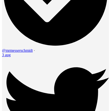
@mrmesserschmidt
·
3 aug