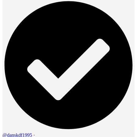
@danskdf1995
·