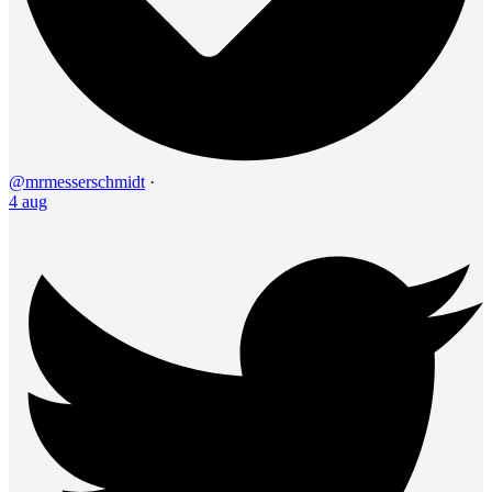
@mrmesserschmidt
·
4 aug