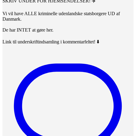
SKRIV UNDER FOR HJEMSENDELSER! ✈️
Vi vil have ALLE kriminelle udenlandske statsborgere UD af
Danmark.
De har INTET at gøre her.
Link til underskriftindsamling i kommentarfeltet! ⬇️