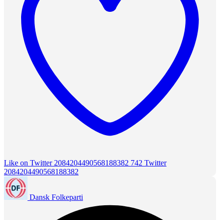
Like on Twitter 2084204490568188382
742
Twitter
2084204490568188382
Dansk Folkeparti