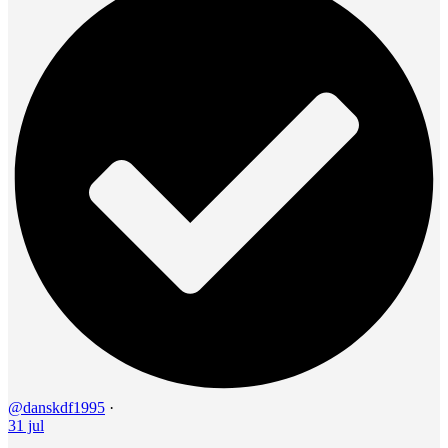
@danskdf1995
·
31 jul