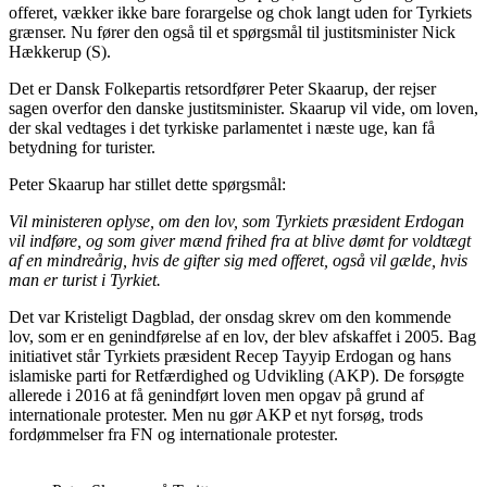
offeret, vækker ikke bare forargelse og chok langt uden for Tyrkiets
grænser. Nu fører den også til et spørgsmål til justitsminister Nick
Hækkerup (S).
Det er Dansk Folkepartis retsordfører Peter Skaarup, der rejser
sagen overfor den danske justitsminister. Skaarup vil vide, om loven,
der skal vedtages i det tyrkiske parlamentet i næste uge, kan få
betydning for turister.
Peter Skaarup har stillet dette spørgsmål:
Vil ministeren oplyse, om den lov, som Tyrkiets præsident Erdogan
vil indføre, og som giver mænd frihed fra at blive dømt for voldtægt
af en mindreårig, hvis de gifter sig med offeret, også vil gælde, hvis
man er turist i Tyrkiet.
Det var Kristeligt Dagblad, der onsdag skrev om den kommende
lov, som er en genindførelse af en lov, der blev afskaffet i 2005. Bag
initiativet står Tyrkiets præsident Recep Tayyip Erdogan og hans
islamiske parti for Retfærdighed og Udvikling (AKP). De forsøgte
allerede i 2016 at få genindført loven men opgav på grund af
internationale protester. Men nu gør AKP et nyt forsøg, trods
fordømmelser fra FN og internationale protester.