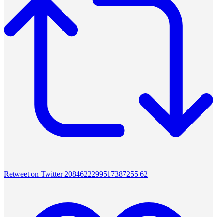
Retweet on Twitter 2084622299517387255
62