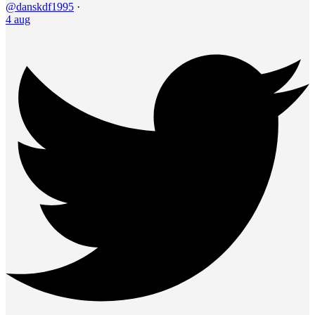
@danskdf1995
·
4 aug