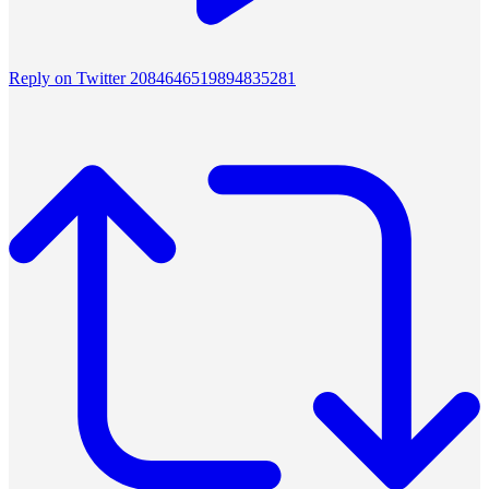
Reply on Twitter 2084646519894835281