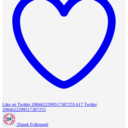
Like on Twitter 2084622299517387255
617
Twitter
2084622299517387255
Dansk Folkeparti