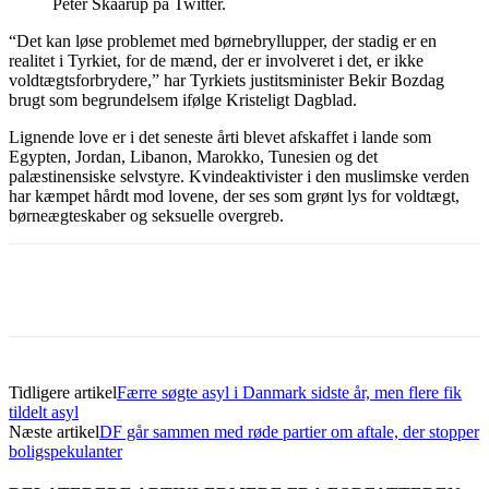
Peter Skaarup på Twitter.
“Det kan løse problemet med børnebryllupper, der stadig er en
realitet i Tyrkiet, for de mænd, der er involveret i det, er ikke
voldtægtsforbrydere,” har Tyrkiets justitsminister Bekir Bozdag
brugt som begrundelsem ifølge Kristeligt Dagblad.
Lignende love er i det seneste årti blevet afskaffet i lande som
Egypten, Jordan, Libanon, Marokko, Tunesien og det
palæstinensiske selvstyre. Kvindeaktivister i den muslimske verden
har kæmpet hårdt mod lovene, der ses som grønt lys for voldtægt,
børneægteskaber og seksuelle overgreb.
Tidligere artikel
Færre søgte asyl i Danmark sidste år, men flere fik
tildelt asyl
Næste artikel
DF går sammen med røde partier om aftale, der stopper
boligspekulanter