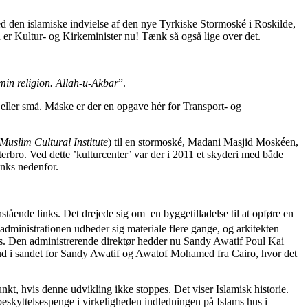
d den islamiske indvielse af den nye Tyrkiske Stormoské i Roskilde,
 er Kultur- og Kirkeminister nu! Tænk så også lige over det.
 min religion. Allah-u-Akbar
”.
eller små. Måske er der en opgave hér for Transport- og
Muslim Cultural Institute
) til en stormoské, Madani Masjid Moskéen,
rbro. Ved dette ’kulturcenter’ var der i 2011 et skyderi med både
nks nedenfor.
ående links. Det drejede sig om en byggetilladelse til at opføre en
dministrationen udbeder sig materiale flere gange, og arkitekten
ps. Den administrerende direktør hedder nu Sandy Awatif Poul Kai
d i sandet for Sandy Awatif og Awatof Mohamed fra Cairo, hvor det
nkt, hvis denne udvikling ikke stoppes. Det viser Islamisk historie.
eskyttelsespenge i virkeligheden indledningen på Islams hus i