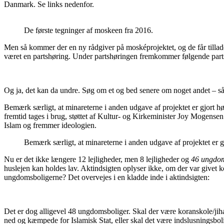
Danmark. Se links nedenfor.
De første tegninger af moskeen fra 2016.
Men så kommer der en ny rådgiver på mosképrojektet, og de får tilladels
været en partshøring. Under partshøringen fremkommer følgende part
Og ja, det kan da undre. Søg om et og bed senere om noget andet – så 
Bemærk særligt, at minareterne i anden udgave af projektet er gjort 
fremtid tages i brug, støttet af Kultur- og Kirkeminister Joy Mogen
Islam og fremmer ideologien.
Bemærk særligt, at minareterne i anden udgave af projektet er
Nu er det ikke længere 12 lejligheder, men 8 lejligheder og
46 ungdom
huslejen kan holdes lav. Aktindsigten oplyser ikke, om der var give
ungdomsboligerne? Det overvejes i en kladde inde i aktindsigten:
Det er dog alligevel 48 ungdomsboliger. Skal der være koranskole/jih
ned og kæmpede for Islamisk Stat, eller skal det være indslusningsbol