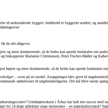
e til nedenstående byggeri. Imidlertid er byggeriet ændret, og antallet 
shøringssvar:
får du det alligevel.
højere og mere dominerende, så de bedre kan sprede budskabet om underk
sen og biskopperne Marianne Christiansen, Peter Fischer-Møller og Købe
 gjort højere og mere dominerende, så de bedre kan sprede budskabet o
sboliger
– oven på en moské. Ansøgningen blev givet til ungdomsboli
t kommunale støttekroner til ungdomsboligerne. Det må blive næste spø
adtræningscenter? Grimhøjmoskeen i Århus har haft stor succes med radi
iger for 24-årige gifteklare unge mennesker – en ægteskabscentral? Spør