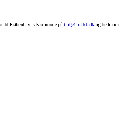
rive til Københavns Kommune på
tmf@tmf.kk.dk
og bede om