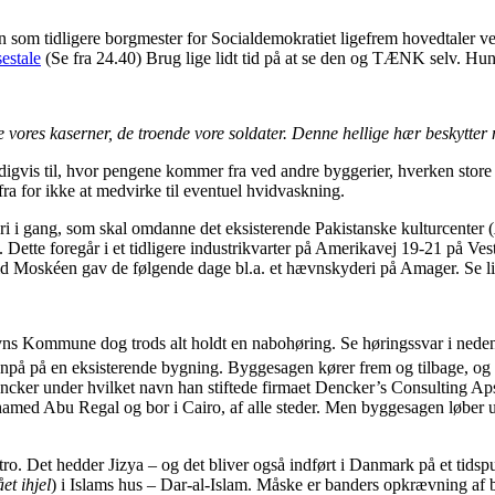
som tidligere borgmester for Socialdemokratiet ligefrem hovedtaler ve
sestale
(Se fra 24.40) Brug lige lidt tid på at se den og TÆNK selv. Hun
 vores kaserner, de troende vore soldater. Denne hellige hær beskytter
digvis til, hvor pengene kommer fra ved andre byggerier, hverken store 
a for ikke at medvirke til eventuel hvidvaskning.
i i gang, som skal omdanne det eksisterende Pakistanske kulturcenter (
tte foregår i et tidligere industrikvarter på Amerikavej 19-21 på Veste
id Moskéen gav de følgende dage bl.a. et hævnskyderi på Amager. Se li
ns Kommune dog trods alt holdt en nabohøring. Se høringssvar i nedenst
på på en eksisterende bygning. Byggesagen kører frem og tilbage, og a
Dencker under hvilket navn han stiftede firmaet Dencker’s Consulting A
d Abu Regal og bor i Cairo, af alle steder. Men byggesagen løber u
ro. Det hedder Jizya – og det bliver også indført i Danmark på et tidspu
ået ihjel
) i Islams hus – Dar-al-Islam. Måske er banders opkrævning af b