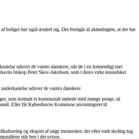
af boliger har også ændret sig. Det fremgår af aktindsigten, at der har
astelse udover de vantro danskere, når de i en formentligt nær
nhavns biskop Peter Skov-Jakobsen, som i deres virke knuselsker
m underkastelse udover de vantro danskere
ger, som normalt er kommunalt støttede med mange penge, så
rgsmål. Eller får Københavns Kommune anvisningsret til
kalisering og eksport af unge mennesker, der efter endt skoling tog
gsmålene står hen i det uvisse.