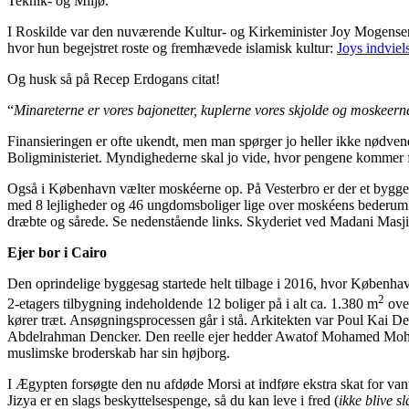
Teknik- og Miljø.
I Roskilde var den nuværende Kultur- og Kirkeminister Joy Mogensen 
hvor hun begejstret roste og fremhævede islamisk kultur:
Joys indviel
Og husk så på Recep Erdogans citat!
“
Minareterne er vores bajonetter, kuplerne vores skjolde og moskeerne
Finansieringen er ofte ukendt, men man spørger jo heller ikke nødven
Boligministeriet. Myndighederne skal jo vide, hvor pengene kommer fr
Også i København vælter moskéerne op. På Vesterbro er der et bygger
med 8 lejligheder og 46 ungdomsboliger lige over moskéens bederum. De
dræbte og sårede. Se nedenstående links. Skyderiet ved Madani Masj
Ejer bor i Cairo
Den oprindelige byggesag startede helt tilbage i 2016, hvor Københav
2
2-etagers tilbygning indeholdende 12 boliger på i alt ca. 1.380 m
oven
kører træt. Ansøgningsprocessen går i stå. Arkitekten var Poul Kai 
Abdelrahman Dencker. Den reelle ejer hedder Awatof Mohamed Mohame
muslimske broderskab har sin højborg.
I Ægypten forsøgte den nu afdøde Morsi at indføre ekstra skat for vant
Jizya er en slags beskyttelsespenge, så du kan leve i fred (
ikke blive sl