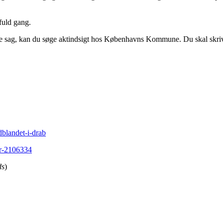
fuld gang.
de sag, kan du søge aktindsigt hos Københavns Kommune. Du skal sk
dblandet-i-drab
er-2106334
ds
)