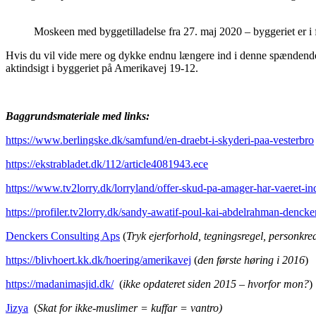
Moskeen med byggetilladelse fra 27. maj 2020 – byggeriet er i 
Hvis du vil vide mere og dykke endnu længere ind i denne spænden
aktindsigt i byggeriet på Amerikavej 19-12.
Baggrundsmateriale med links:
https://www.berlingske.dk/samfund/en-draebt-i-skyderi-paa-vesterbro
https://ekstrabladet.dk/112/article4081943.ece
https://www.tv2lorry.dk/lorryland/offer-skud-pa-amager-har-vaeret-in
https://profiler.tv2lorry.dk/sandy-awatif-poul-kai-abdelrahman-denck
Denckers Consulting Aps
(
Tryk ejerforhold, tegningsregel, personkre
https://blivhoert.kk.dk/hoering/amerikavej
(
den første høring i 2016
)
https://madanimasjid.dk/
(
ikke opdateret siden 2015 – hvorfor mon?
)
Jizya
(
Skat for ikke-muslimer
= kuffar = vantro)