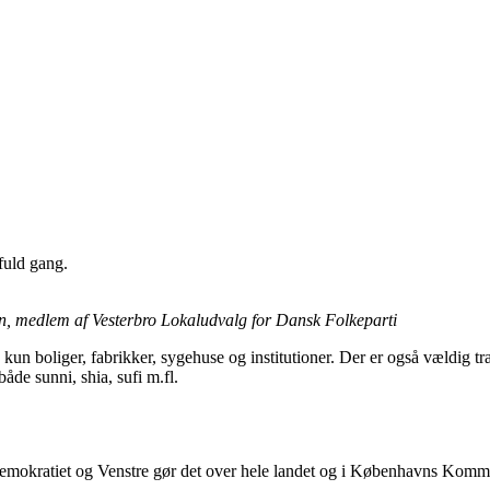
fuld gang.
n, m
edlem af Vesterbro Lokaludvalg for Dansk Folkeparti
kun boliger, fabrikker, sygehuse og institutioner. Der er også vældig t
åde sunni, shia, sufi m.fl.
ialdemokratiet og Venstre gør det over hele landet og i Københavns Kom