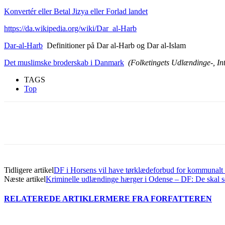
Konvertér eller Betal Jizya eller Forlad landet
https://da.wikipedia.org/wiki/Dar_al-Harb
Dar-al-Harb
Definitioner på Dar al-Harb og Dar al-Islam
Det muslimske broderskab i Danmark
(Folketingets Udlændinge-, In
TAGS
Top
Del
Tidligere artikel
DF i Horsens vil have tørklædeforbud for kommunalt 
Næste artikel
Kriminelle udlændinge hærger i Odense – DF: De skal 
RELATEREDE ARTIKLER
MERE FRA FORFATTEREN