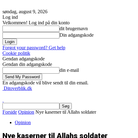
søndag, august 9, 2026
Log ind
Velkommen! Log ind på din konto
dit brugernavn
Din adgangskode
Forgot your password? Get help
Cookie politik
Gendan adgangskode
Gendan din adgangskode
din e-mail
En adgangskode vil blive sendt til din email.
Ditoverblik.dk
Forside
Opinion
Nye kaserner til Allahs soldater
Opinion
Nye kaserner til Allahs soldater