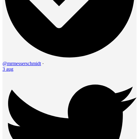
@mrmesserschmidt
·
3 aug