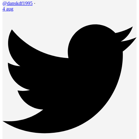
@danskdf1995
·
4 aug