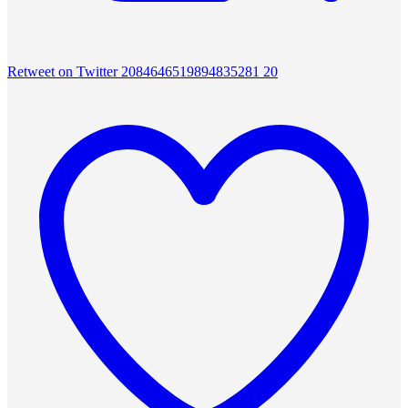
Retweet on Twitter 2084646519894835281
20