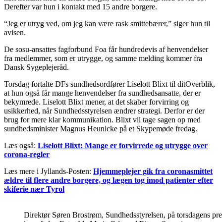
Derefter var hun i kontakt med 15 andre borgere.
“Jeg er utryg ved, om jeg kan være rask smittebærer,” siger hun til
avisen.
De sosu-ansattes fagforbund Foa får hundredevis af henvendelser
fra medlemmer, som er utrygge, og samme melding kommer fra
Dansk Sygeplejeråd.
Torsdag fortalte DFs sundhedsordfører Liselott Blixt til ditOverblik,
at hun også får mange henvendelser fra sundhedsansatte, der er
bekymrede. Liselott Blixt mener, at det skaber forvirring og
usikkerhed, når Sundhedsstyrelsen ændrer strategi. Derfor er der
brug for mere klar kommunikation. Blixt vil tage sagen op med
sundhedsminister Magnus Heunicke på et Skypemøde fredag.
Læs også:
Liselott Blixt: Mange er forvirrede og utrygge over
corona-regler
Læs mere i Jyllands-Posten:
Hjemmeplejer gik fra coronasmittet
ældre til flere andre borgere, og lægen tog imod patienter efter
skiferie nær Tyrol
Direktør Søren Brostrøm, Sundhedsstyrelsen, på torsdagens pr