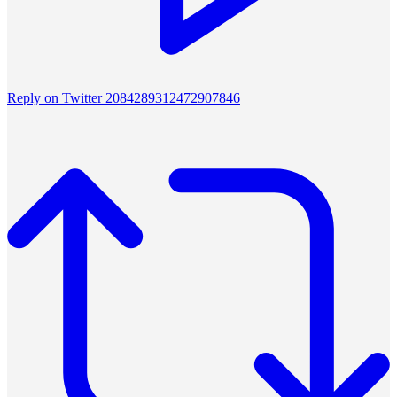
Reply on Twitter 2084289312472907846