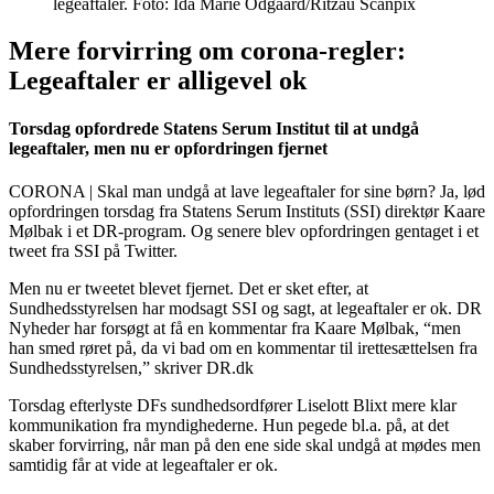
legeaftaler. Foto: Ida Marie Odgaard/Ritzau Scanpix
Mere forvirring om corona-regler:
Legeaftaler er alligevel ok
Torsdag opfordrede Statens Serum Institut til at undgå
legeaftaler, men nu er opfordringen fjernet
CORONA | Skal man undgå at lave legeaftaler for sine børn? Ja, lød
opfordringen torsdag fra Statens Serum Instituts (SSI) direktør Kaare
Mølbak i et DR-program. Og senere blev opfordringen gentaget i et
tweet fra SSI på Twitter.
Men nu er tweetet blevet fjernet. Det er sket efter, at
Sundhedsstyrelsen har modsagt SSI og sagt, at legeaftaler er ok. DR
Nyheder har forsøgt at få en kommentar fra Kaare Mølbak, “men
han smed røret på, da vi bad om en kommentar til irettesættelsen fra
Sundhedsstyrelsen,” skriver DR.dk
Torsdag efterlyste DFs sundhedsordfører Liselott Blixt mere klar
kommunikation fra myndighederne. Hun pegede bl.a. på, at det
skaber forvirring, når man på den ene side skal undgå at mødes men
samtidig får at vide at legeaftaler er ok.