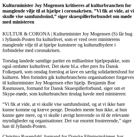
Kulturminister Joy Mogensen kritiseres af kulturbranchen for
manglende vilje til at hjælpe i coronakrisen. ”Vi fik at vide, at vi
skulle vise samfundssind,” siger skuespillerforbundet om møde
med ministeren
KULTUR & CORONA | Kulturminister Joy Mogensen (S) får hug
i Jyllands-Posten fra kulturlivet, som er vred over ministerens
manglende vilje til at hjælpe kunstnere og kulturudbydere i
forbindelse med coronakrisen.
Torsdag landede samtlige partier en milliardstor hjælpepakke, som
også omfatter kulturlivet. Det skete bl.a. efter pres fra Dansk
Folkeparti, som onsdag foreslog at lave en særlig solidaritetsfond for
kulturen. Men forinden gik kulturbranchens organisationer forgæves
til kulturminister Joy Mogensen efter hjælp. Benjamin Boe
Rasmussen, formand for Dansk Skuespillerforbund, siger om et
Skype-møde, som kulturbranchen tirsdag havde med ministeren:
“Vi fik at vide, at vi skulle vise samfundssind, og at vi ikke bare
kunne komme og kræve penge. Desuden mente hun ikke, at hun
kunne gøre mere, og vi skulle i øvrigt henvende os til de relevante
myndigheder og organisationer. Det var enormt frustrerende,” siger
han til Jyllands-Posten.
Christina Rosendahl, formand for Danske Filminstruktører, har