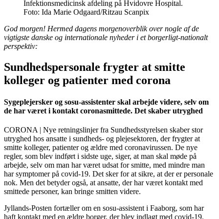
Infektionsmedicinsk afdeling på Hvidovre Hospital.
Foto: Ida Marie Odgaard/Ritzau Scanpix
God morgen! Hermed dagens morgenoverblik over nogle af de
vigtigste danske og internationale nyheder i et borgerligt-nationalt
perspektiv:
Sundhedspersonale frygter at smitte
kolleger og patienter med corona
Sygeplejersker og sosu-assistenter skal arbejde videre, selv om
de har været i kontakt coronasmittede. Det skaber utryghed
CORONA | Nye retningslinjer fra Sundhedsstyrelsen skaber stor
utryghed hos ansatte i sundheds- og plejesektoren, der frygter at
smitte kolleger, patienter og ældre med coronavirussen. De nye
regler, som blev indført i sidste uge, siger, at man skal møde på
arbejde, selv om man har været udsat for smitte, med mindre man
har symptomer på covid-19. Det sker for at sikre, at der er personale
nok. Men det betyder også, at ansatte, der har været kontakt med
smittede personer, kan bringe smitten videre.
Jyllands-Posten fortæller om en sosu-assistent i Faaborg, som har
haft kontakt med en ældre borger, der blev indlagt med covid-19.