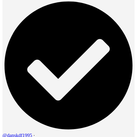
@danskdf1995
·