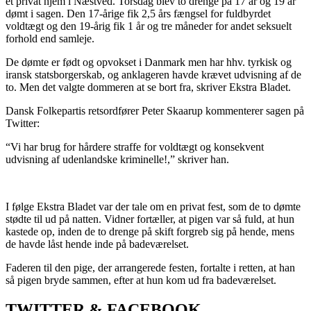
et privat hjem i Næstved. Torsdag blev to drenge på 17 år og 19 år
dømt i sagen. Den 17-årige fik 2,5 års fængsel for fuldbyrdet
voldtægt og den 19-årig fik 1 år og tre måneder for andet seksuelt
forhold end samleje.
De dømte er født og opvokset i Danmark men har hhv. tyrkisk og
iransk statsborgerskab, og anklageren havde krævet udvisning af de
to. Men det valgte dommeren at se bort fra, skriver Ekstra Bladet.
Dansk Folkepartis retsordfører Peter Skaarup kommenterer sagen på
Twitter:
“Vi har brug for hårdere straffe for voldtægt og konsekvent
udvisning af udenlandske kriminelle!,” skriver han.
I følge Ekstra Bladet var der tale om en privat fest, som de to dømte
stødte til ud på natten. Vidner fortæller, at pigen var så fuld, at hun
kastede op, inden de to drenge på skift forgreb sig på hende, mens
de havde låst hende inde på badeværelset.
Faderen til den pige, der arrangerede festen, fortalte i retten, at han
så pigen bryde sammen, efter at hun kom ud fra badeværelset.
TWITTER & FACEBOOK