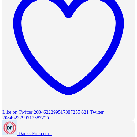
Like on Twitter 2084622299517387255
621
Twitter
2084622299517387255
Dansk Folkeparti