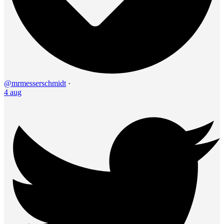
@mrmesserschmidt
·
4 aug