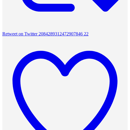
Retweet on Twitter 2084289312472907846
22