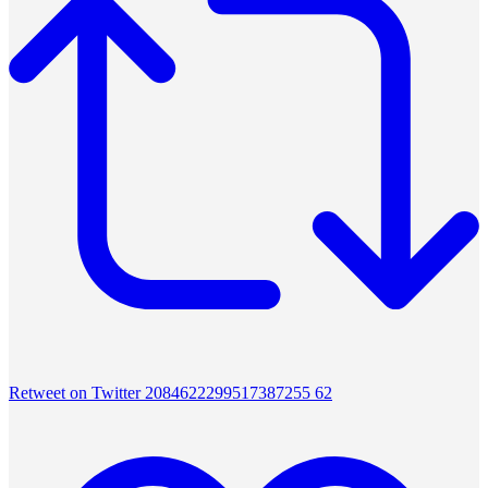
Retweet on Twitter 2084622299517387255
62