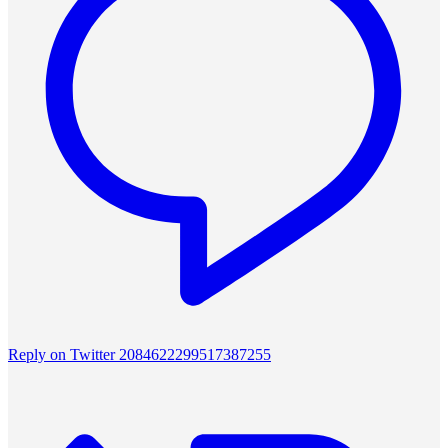
Reply on Twitter 2084622299517387255