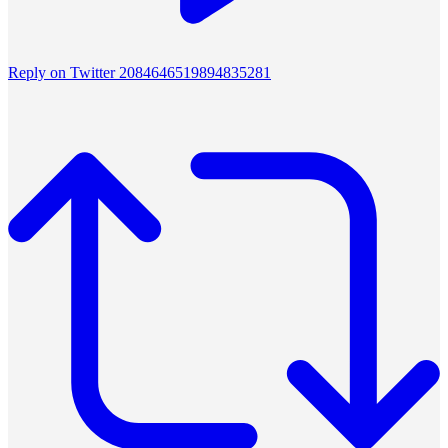
Reply on Twitter 2084646519894835281