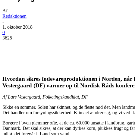
Af
Redaktionen
-
1. oktober 2018
0
3625
Del
Hvordan sikres fødevareproduktionen i Norden, når 
Vestergaard (DF) varmer op til Nordisk Råds konfer
Af Lars Vestergaard, Folketingskandidat, DF
Sikke en sommer. Solen har skinnet, og de fleste nød det. Men landm
Det handler om forsyningssikkerhed. Klimaet ændrer sig, og vi ved ik
Borgere i byen glemmer ofte, at de ca. 60.000 ansatte i landbrug, gartn
Danmark. Det skal sikres, at der kan dyrkes korn, plukkes frugt og fa
miljø, det foregår i. Land som vand.