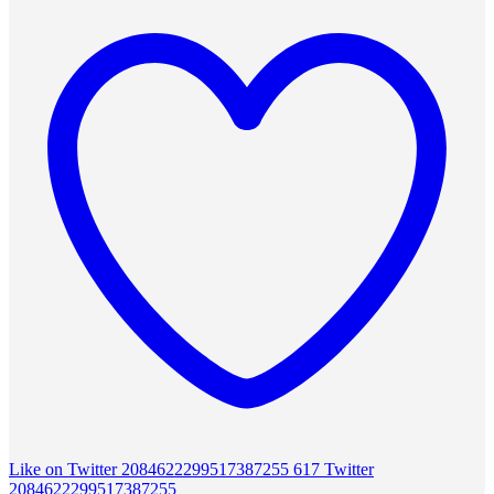
Like on Twitter 2084622299517387255
617
Twitter
2084622299517387255