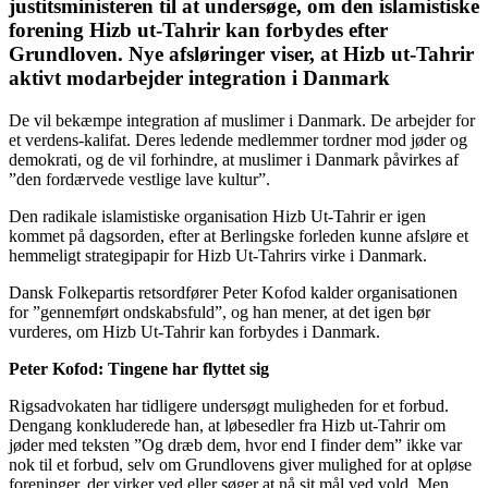
justitsministeren til at undersøge, om den islamistiske
forening Hizb ut-Tahrir kan forbydes efter
Grundloven. Nye afsløringer viser, at
Hizb ut-Tahrir
aktivt modarbejder integration i Danmark
De vil bekæmpe integration af muslimer i Danmark. De arbejder for
et verdens-kalifat. Deres ledende medlemmer tordner mod jøder og
demokrati, og de vil forhindre, at muslimer i Danmark påvirkes af
”den fordærvede vestlige lave kultur”.
Den radikale islamistiske organisation Hizb Ut-Tahrir er igen
kommet på dagsorden, efter at Berlingske forleden kunne afsløre et
hemmeligt strategipapir for Hizb Ut-Tahrirs virke i Danmark.
Dansk Folkepartis retsordfører Peter Kofod kalder organisationen
for ”gennemført ondskabsfuld”, og han mener, at det igen bør
vurderes, om Hizb Ut-Tahrir kan forbydes i Danmark.
Peter Kofod: Tingene har flyttet sig
Rigsadvokaten har tidligere undersøgt muligheden for et forbud.
Dengang konkluderede han, at løbesedler fra Hizb ut-Tahrir om
jøder med teksten ”Og dræb dem, hvor end I finder dem” ikke var
nok til et forbud, selv om Grundlovens giver mulighed for at opløse
foreninger, der virker ved eller søger at nå sit mål ved vold. Men