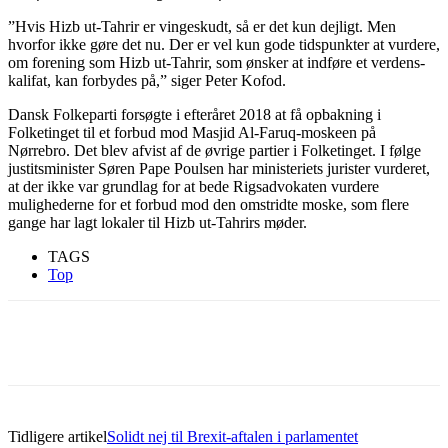
”Hvis Hizb ut-Tahrir er vingeskudt, så er det kun dejligt. Men
hvorfor ikke gøre det nu. Der er vel kun gode tidspunkter at vurdere,
om forening som Hizb ut-Tahrir, som ønsker at indføre et verdens-
kalifat, kan forbydes på,” siger Peter Kofod.
Dansk Folkeparti forsøgte i efteråret 2018 at få opbakning i
Folketinget til et forbud mod Masjid Al-Faruq-moskeen på
Nørrebro. Det blev afvist af de øvrige partier i Folketinget. I følge
justitsminister Søren Pape Poulsen har ministeriets jurister vurderet,
at der ikke var grundlag for at bede Rigsadvokaten vurdere
mulighederne for et forbud mod den omstridte moske, som flere
gange har lagt lokaler til Hizb ut-Tahrirs møder.
TAGS
Top
Tidligere artikel
Solidt nej til Brexit-aftalen i parlamentet