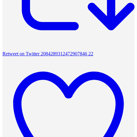
Retweet on Twitter 2084289312472907846
22