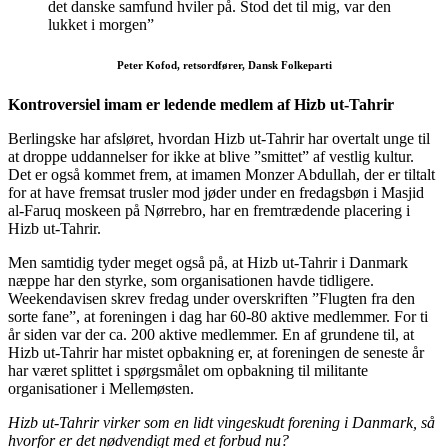
det danske samfund hviler på. Stod det til mig, var den
lukket i morgen”
Peter Kofod, retsordfører, Dansk Folkeparti
Kontroversiel imam er ledende medlem af Hizb ut-Tahrir
Berlingske har afsløret, hvordan Hizb ut-Tahrir har overtalt unge til
at droppe uddannelser for ikke at blive ”smittet” af vestlig kultur.
Det er også kommet frem, at imamen Monzer Abdullah, der er tiltalt
for at have fremsat trusler mod jøder under en fredagsbøn i Masjid
al-Faruq moskeen på Nørrebro, har en fremtrædende placering i
Hizb ut-Tahrir.
Men samtidig tyder meget også på, at Hizb ut-Tahrir i Danmark
næppe har den styrke, som organisationen havde tidligere.
Weekendavisen skrev fredag under overskriften ”Flugten fra den
sorte fane”, at foreningen i dag har 60-80 aktive medlemmer. For ti
år siden var der ca. 200 aktive medlemmer. En af grundene til, at
Hizb ut-Tahrir har mistet opbakning er, at foreningen de seneste år
har været splittet i spørgsmålet om opbakning til militante
organisationer i Mellemøsten.
Hizb ut-Tahrir virker som en lidt vingeskudt forening i Danmark, så
hvorfor er det nødvendigt med et forbud nu?