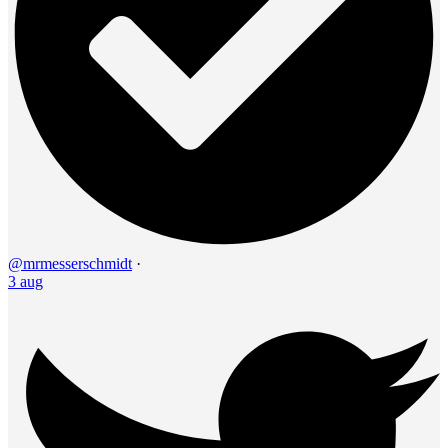
@mrmesserschmidt
·
3 aug