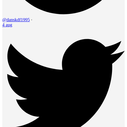
@danskdf1995
·
4 aug