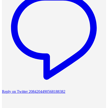
Reply on Twitter 2084204490568188382