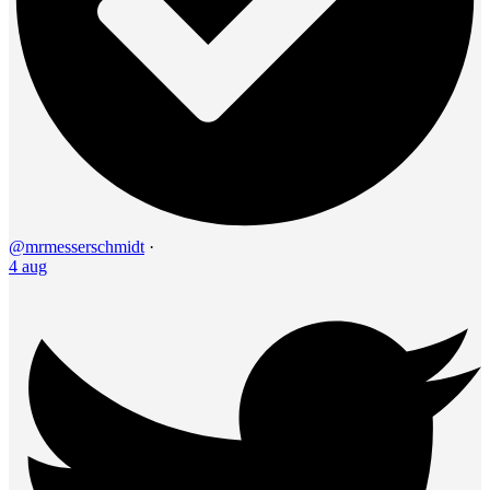
@mrmesserschmidt
·
4 aug