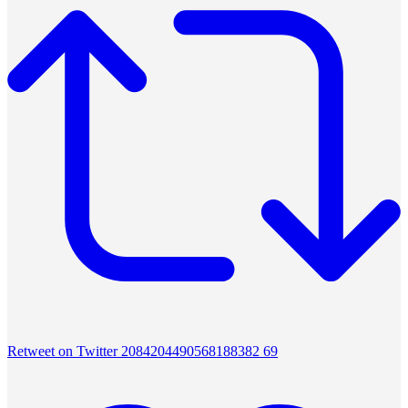
Retweet on Twitter 2084204490568188382
69