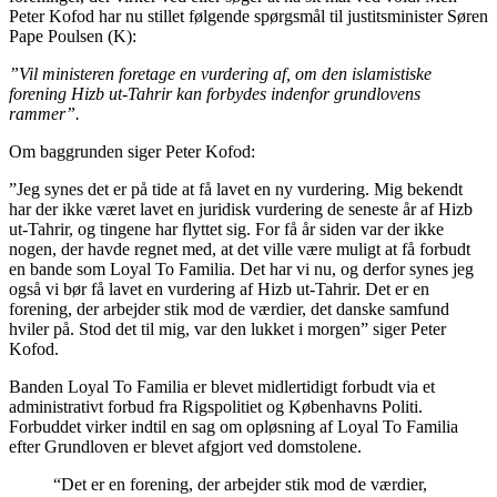
Peter Kofod har nu stillet følgende spørgsmål til justitsminister Søren
Pape Poulsen (K):
”Vil ministeren foretage en vurdering af, om den islamistiske
forening Hizb ut-Tahrir kan forbydes indenfor grundlovens
rammer”.
Om baggrunden siger Peter Kofod:
”Jeg synes det er på tide at få lavet en ny vurdering. Mig bekendt
har der ikke været lavet en juridisk vurdering de seneste år af Hizb
ut-Tahrir, og tingene har flyttet sig. For få år siden var der ikke
nogen, der havde regnet med, at det ville være muligt at få forbudt
en bande som Loyal To Familia. Det har vi nu, og derfor synes jeg
også vi bør få lavet en vurdering af Hizb ut-Tahrir. Det er en
forening, der arbejder stik mod de værdier, det danske samfund
hviler på. Stod det til mig, var den lukket i morgen” siger Peter
Kofod.
Banden Loyal To Familia er blevet midlertidigt forbudt via et
administrativt forbud fra Rigspolitiet og Københavns Politi.
Forbuddet virker indtil en sag om opløsning af Loyal To Familia
efter Grundloven er blevet afgjort ved domstolene.
“Det er en forening, der arbejder stik mod de værdier,