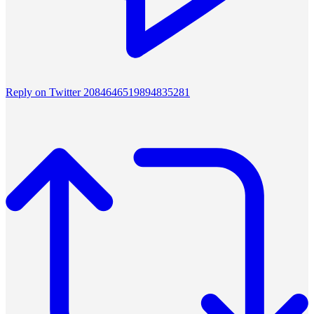
Reply on Twitter 2084646519894835281