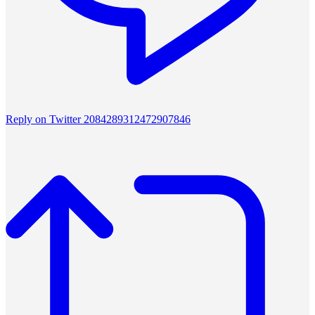
Reply on Twitter 2084289312472907846