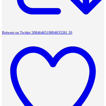
Retweet on Twitter 2084646519894835281
20