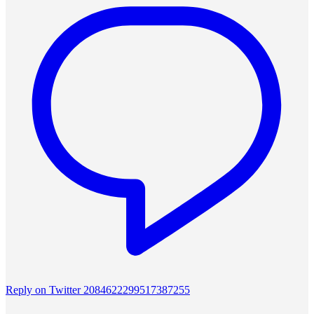
Reply on Twitter 2084622299517387255