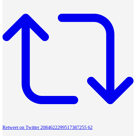
Retweet on Twitter 2084622299517387255
62