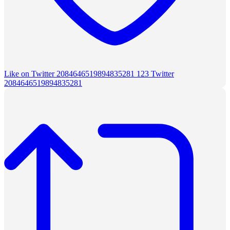
Like on Twitter 2084646519894835281
123
Twitter
2084646519894835281