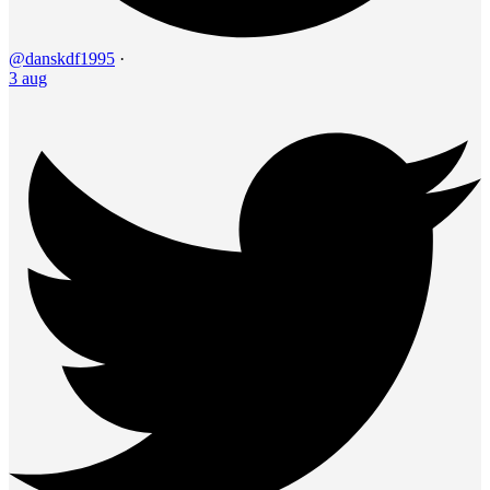
@danskdf1995
·
3 aug