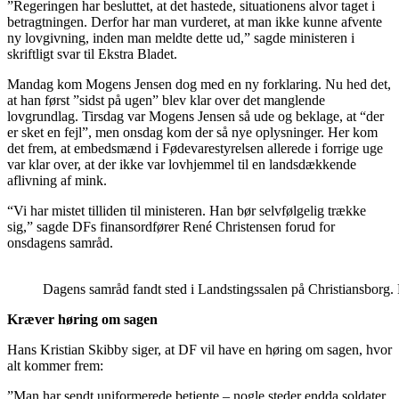
”Regeringen har besluttet, at det hastede, situationens alvor taget i
betragtningen. Derfor har man vurderet, at man ikke kunne afvente
ny lovgivning, inden man meldte dette ud,” sagde ministeren i
skriftligt svar til Ekstra Bladet.
Mandag kom Mogens Jensen dog med en ny forklaring. Nu hed det,
at han først ”sidst på ugen” blev klar over det manglende
lovgrundlag. Tirsdag var Mogens Jensen så ude og beklage, at “der
er sket en fejl”, men onsdag kom der så nye oplysninger. Her kom
det frem, at embedsmænd i Fødevarestyrelsen allerede i forrige uge
var klar over, at der ikke var lovhjemmel til en landsdækkende
aflivning af mink.
“Vi har mistet tilliden til ministeren. Han bør selvfølgelig trække
sig,” sagde DFs finansordfører René Christensen forud for
onsdagens samråd.
Dagens samråd fandt sted i Landstingssalen på Christiansborg.
Kræver høring om sagen
Hans Kristian Skibby siger, at DF vil have en høring om sagen, hvor
alt kommer frem:
”Man har sendt uniformerede betjente – nogle steder endda soldater