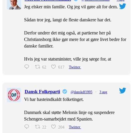
Jeg elsker min familie. Og jeg vil gøre alt for dem.
Sådan tror jeg, langt de fleste danskere har det.
Derfor undrer det mig også, at partierne her på
Christiansborg ikke gør mere for at gøre livet bedre for
danske familier.
Hvis jeg var statsminister, ville jeg sørge for, at
62
617
Twitter
Dansk Folkeparti
@danskdf1995
·
3 aug
Vi har hasteindkaldt folketinget.
Danmark skal støtte Melonis linje og suspendere
Schengen-samarbejdet med Spanien.
22
204
Twitter