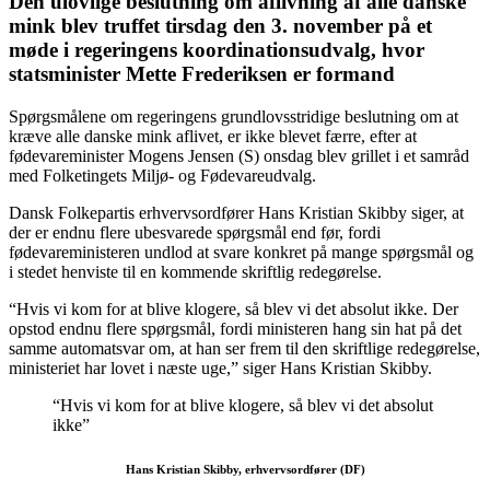
Den ulovlige beslutning om aflivning af alle danske
mink blev truffet tirsdag den 3. november på et
møde i regeringens koordinationsudvalg, hvor
statsminister Mette Frederiksen er formand
Spørgsmålene om regeringens grundlovsstridige beslutning om at
kræve alle danske mink aflivet, er ikke blevet færre, efter at
fødevareminister Mogens Jensen (S) onsdag blev grillet i et samråd
med Folketingets Miljø- og Fødevareudvalg.
Dansk Folkepartis erhvervsordfører Hans Kristian Skibby siger, at
der er endnu flere ubesvarede spørgsmål end før, fordi
fødevareministeren undlod at svare konkret på mange spørgsmål og
i stedet henviste til en kommende skriftlig redegørelse.
“Hvis vi kom for at blive klogere, så blev vi det absolut ikke. Der
opstod endnu flere spørgsmål, fordi ministeren hang sin hat på det
samme automatsvar om, at han ser frem til den skriftlige redegørelse,
ministeriet har lovet i næste uge,” siger Hans Kristian Skibby.
“Hvis vi kom for at blive klogere, så blev vi det absolut
ikke”
Hans Kristian Skibby, erhvervsordfører (DF)