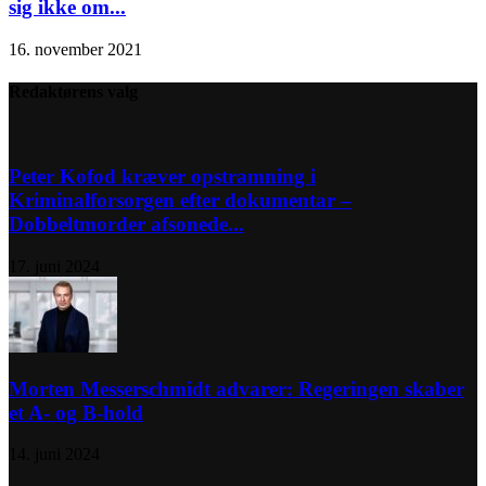
sig ikke om...
16. november 2021
Redaktørens valg
Peter Kofod kræver opstramning i
Kriminalforsorgen efter dokumentar –
Dobbeltmorder afsonede...
17. juni 2024
Morten Messerschmidt advarer: Regeringen skaber
et A- og B-hold
14. juni 2024