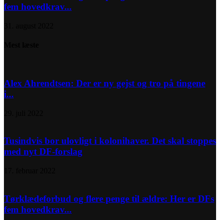
fem hovedkrav...
31. august 2022
Mest læste
Alex Ahrendtsen: Der er ny gejst og tro på tingene
i...
29. juli 2022
Tusindvis bor ulovligt i kolonihaver. Det skal stoppes
med nyt DF-forslag
17. februar 2022
Tørklædeforbud og flere penge til ældre: Her er DFs
fem hovedkrav...