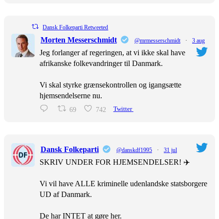
Dansk Folkeparti Retweeted
Morten Messerschmidt
@mrmesserschmidt
·
3 aug
Jeg forlanger af regeringen, at vi ikke skal have
afrikanske folkevandringer til Danmark.
Vi skal styrke grænsekontrollen og igangsætte
hjemsendelserne nu.
69
742
Twitter
Dansk Folkeparti
@danskdf1995
·
31 jul
SKRIV UNDER FOR HJEMSENDELSER! ✈️
Vi vil have ALLE kriminelle udenlandske statsborgere
UD af Danmark.
De har INTET at gøre her.