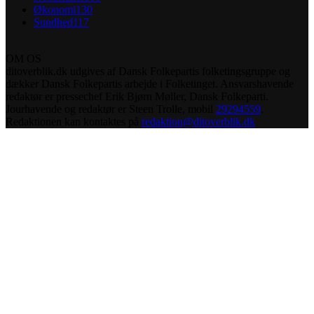
Økonomi
130
Sundhed
117
OM OS
ditoverblik.dk udgives af Dansk Folkepartis folketingsgruppe og
dækker Dansk Folkepartis arbejde i Folketinget. Ansvarshavende
redaktør er pressechef Erik Bjørn Møller, Dansk Folkeparti.
Jourhavende og redaktør er Steen Trolle, mobil
29294559
.
Redaktionen kan kontaktes på
redaktion@ditoverblik.dk