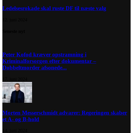
Ledelsesrokade skal ruste DF til næste valg
12. juni 2024
Seneste nyt
Peter Kofod kræver opstramning i
Kriminalforsorgen efter dokumentar –
Dobbeltmorder afsonede...
17. juni 2024
Morten Messerschmidt advarer: Regeringen skaber
et A- og B-hold
14. juni 2024