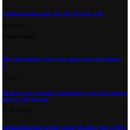
Ledelsesrokade skal ruste DF til næste valg
12. juni 2024
Populære indlæg
Alex Ahrendtsen: Der er ny gejst og tro på tingene
i...
29. juli 2022
Tusindvis bor ulovligt i kolonihaver. Det skal stoppes
med nyt DF-forslag
17. februar 2022
Tørklædeforbud og flere penge til ældre: Her er DFs