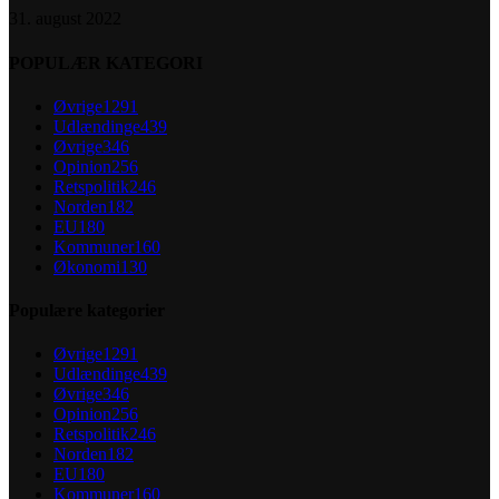
31. august 2022
POPULÆR KATEGORI
Øvrige
1291
Udlændinge
439
Øvrige
346
Opinion
256
Retspolitik
246
Norden
182
EU
180
Kommuner
160
Økonomi
130
Populære kategorier
Øvrige
1291
Udlændinge
439
Øvrige
346
Opinion
256
Retspolitik
246
Norden
182
EU
180
Kommuner
160