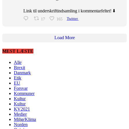
Link til underskriftindsamling i kommentarfeltet! ⬇️
17
165
Twitter
Load More
MEST LÆSTE
Alle
Brexit
Danmark
Etik
EU
Forsvar
Kommuner
Kultur
Kultur
KV2021
Medier
Miljø/Klima
Norden