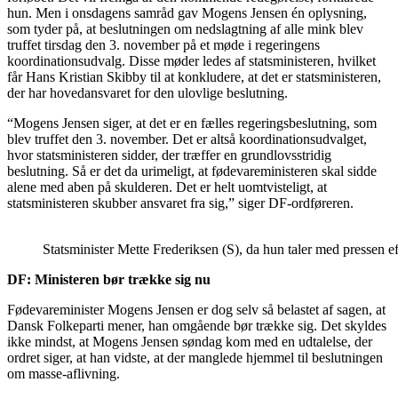
hun. Men i onsdagens samråd gav Mogens Jensen én oplysning,
som tyder på, at beslutningen om nedslagtning af alle mink blev
truffet tirsdag den 3. november på et møde i regeringens
koordinationsudvalg. Disse møder ledes af statsministeren, hvilket
får Hans Kristian Skibby til at konkludere, at det er statsministeren,
der har hovedansvaret for den ulovlige beslutning.
“Mogens Jensen siger, at det er en fælles regeringsbeslutning, som
blev truffet den 3. november. Det er altså koordinationsudvalget,
hvor statsministeren sidder, der træffer en grundlovsstridig
beslutning. Så er det da urimeligt, at fødevareministeren skal sidde
alene med aben på skulderen. Det er helt uomtvisteligt, at
statsministeren skubber ansvaret fra sig,” siger DF-ordføreren.
Statsminister Mette Frederiksen (S), da hun taler med pressen ef
DF: Ministeren bør trække sig nu
Fødevareminister Mogens Jensen er dog selv så belastet af sagen, at
Dansk Folkeparti mener, han omgående bør trække sig. Det skyldes
ikke mindst, at Mogens Jensen søndag kom med en udtalelse, der
ordret siger, at han vidste, at der manglede hjemmel til beslutningen
om masse-aflivning.