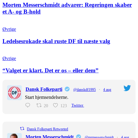
Morten Messerschmidt advarer: Regeringen skaber
et A- og B-hold
Øvrige
Ledelsesrokade skal ruste DF til næste valg
Øvrige
“Valget er klart. Det er os – eller dem”
Dansk Folkeparti
@danskdf1995
·
4 aug
Start hjemsendelserne.
20
123
Twitter
Dansk Folkeparti Retweeted
Morten Messerschmidt
@mrmesserschmidt
·
4 aug