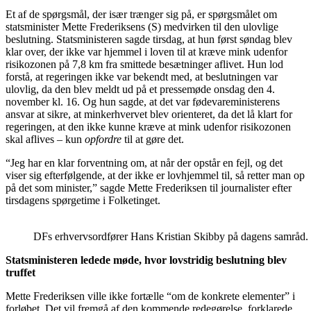
Et af de spørgsmål, der især trænger sig på, er spørgsmålet om
statsminister Mette Frederiksens (S) medvirken til den ulovlige
beslutning. Statsministeren sagde tirsdag, at hun først søndag blev
klar over, der ikke var hjemmel i loven til at kræve mink udenfor
risikozonen på 7,8 km fra smittede besætninger aflivet. Hun lod
forstå, at regeringen ikke var bekendt med, at beslutningen var
ulovlig, da den blev meldt ud på et pressemøde onsdag den 4.
november kl. 16. Og hun sagde, at det var fødevareministerens
ansvar at sikre, at minkerhvervet blev orienteret, da det lå klart for
regeringen, at den ikke kunne kræve at mink udenfor risikozonen
skal aflives – kun
opfordre
til at gøre det.
“Jeg har en klar forventning om, at når der opstår en fejl, og det
viser sig efterfølgende, at der ikke er lovhjemmel til, så retter man op
på det som minister,” sagde Mette Frederiksen til journalister efter
tirsdagens spørgetime i Folketinget.
DFs erhvervsordfører Hans Kristian Skibby på dagens samråd.
Statsministeren ledede møde, hvor lovstridig beslutning blev
truffet
Mette Frederiksen ville ikke fortælle “om de konkrete elementer” i
forløbet. Det vil fremgå af den kommende redegørelse, forklarede