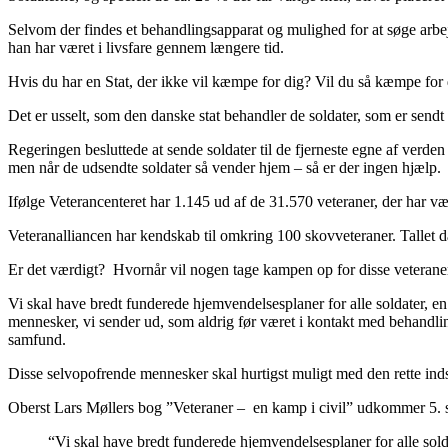
Selvom der findes et behandlingsapparat og mulighed for at søge arbejd
han har været i livsfare gennem længere tid.
Hvis du har en Stat, der ikke vil kæmpe for dig? Vil du så kæmpe for
Det er usselt, som den danske stat behandler de soldater, som er send
Regeringen besluttede at sende soldater til de fjerneste egne af ver
men når de udsendte soldater så vender hjem – så er der ingen hjælp.
Ifølge Veterancenteret har 1.145 ud af de 31.570 veteraner, der har v
Veteranalliancen har kendskab til omkring 100 skovveteraner. Tallet dæ
Er det værdigt? Hvornår vil nogen tage kampen op for disse veterane
Vi skal have bredt funderede hjemvendelsesplaner for alle soldater, e
mennesker, vi sender ud, som aldrig før været i kontakt med behandling
samfund.
Disse selvopofrende mennesker skal hurtigst muligt med den rette indsa
Oberst Lars Møllers bog ”Veteraner – en kamp i civil” udkommer 5.
“Vi skal have bredt funderede hjemvendelsesplaner for alle sold