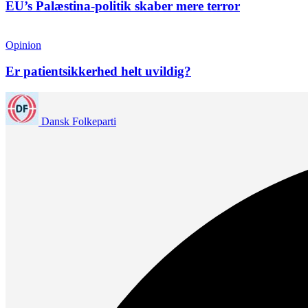
EU’s Palæstina-politik skaber mere terror
Opinion
Er patientsikkerhed helt uvildig?
Dansk Folkeparti