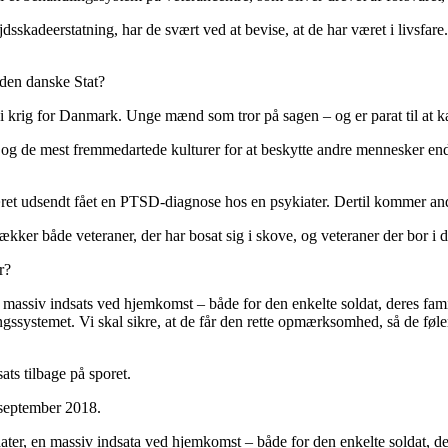
sskadeerstatning, har de svært ved at bevise, at de har været i livsfare
 den danske Stat?
t i krig for Danmark. Unge mænd som tror på sagen – og er parat til at
den og de mest fremmedartede kulturer for at beskytte andre mennesker 
æret udsendt fået en PTSD-diagnose hos en psykiater. Dertil kommer andr
kker både veteraner, der har bosat sig i skove, og veteraner der bor i d
r?
n massiv indsats ved hjemkomst – både for den enkelte soldat, deres fam
ssystemet. Vi skal sikre, at de får den rette opmærksomhed, så de føler 
ts tilbage på sporet.
 september 2018.
ater, en massiv indsata ved hjemkomst – både for den enkelte soldat, d