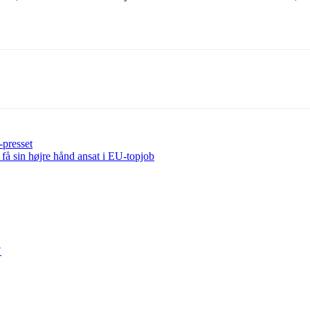
-presset
 få sin højre hånd ansat i EU-topjob
?