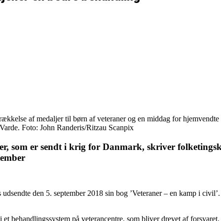
rækkelse af medaljer til børn af veteraner og en middag for hjemvendte
Varde. Foto: John Randeris/Ritzau Scanpix
ter, som er sendt i krig for Danmark, skriver folketing
tember
dsendte den 5. september 2018 sin bog ’Veteraner – en kamp i civil’. 
t i et behandlingssystem på veterancentre, som bliver drevet af forsvare