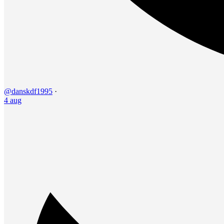
@danskdf1995
·
4 aug