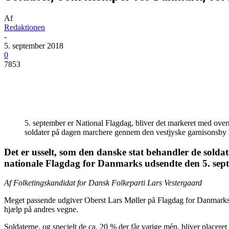
Af
Redaktionen
-
5. september 2018
0
7853
Del
5. september er National Flagdag, bliver det markeret med over
soldater på dagen marchere gennem den vestjyske garnisonsby 
Det er usselt, som den danske stat behandler de solda
nationale Flagdag for Danmarks udsendte den 5. sep
Af Folketingskandidat for Dansk Folkeparti Lars Vestergaard
Meget passende udgiver Oberst Lars Møller på Flagdag for Danmarks u
hjælp på andres vegne.
Soldaterne, og specielt de ca. 20 % der får varige mén, bliver placere