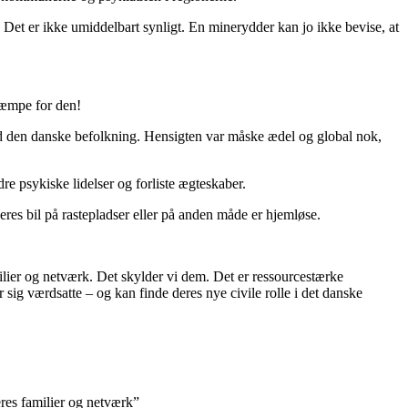
. Det er ikke umiddelbart synligt. En minerydder kan jo ikke bevise, at
 kæmpe for den!
end den danske befolkning. Hensigten var måske ædel og global nok,
e psykiske lidelser og forliste ægteskaber.
eres bil på rastepladser eller på anden måde er hjemløse.
ilier og netværk. Det skylder vi dem. Det er ressourcestærke
sig værdsatte – og kan finde deres nye civile rolle i det danske
eres familier og netværk”