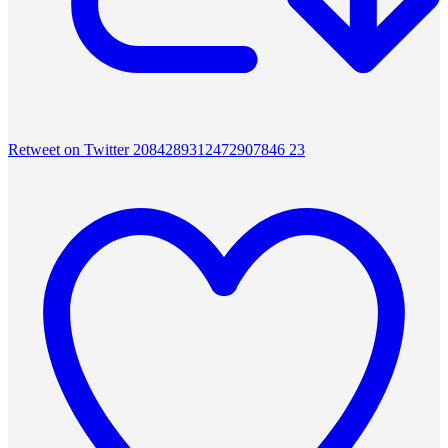
Retweet on Twitter 2084289312472907846
23