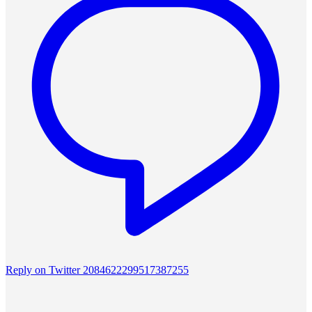
Reply on Twitter 2084622299517387255