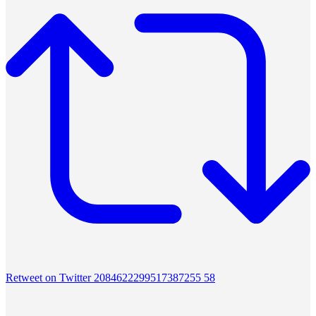
Retweet on Twitter 2084622299517387255
58