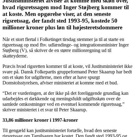
Justitsministeriet afviser at komme med skøn over,
hvad rigsretssagen mod Inger Støjberg kommer til
at koste. Men opgørelse viser, at den seneste
rigsretssag, der fandt sted 1993-95, kostede 50
millioner kroner plus løn til højesteretsdommere
Når et stort flertal i Folketinget tirsdag stemmer ja til at starte en
rigsretssag op mod fhv. udlændinge- og integrationsminister Inger
Støjberg (V), så skriver de en større millionregning ud til
skatteyderne.
Præcis hvad rigsretten kommer til at koste, vil Justitsministeriet ikke
svare på. Dansk Folkepartis gruppeformand Peter Skaarup har bedt
om et skøn for udgifterne, men efter at have spurgt
Domstolsstyrelsen, afviser ministeriet at komme med et bud.
“Det er vurderingen, at der ikke på det foreliggende grundlag kan
udarbejdes et dækkende og meningsfuldt udgiftsskøn over de
samlede omkostninger ved en eventuel kommende rigsretssag,”
skriver ministeriet i et svar til Peter Skaarup.
33,86 millioner kroner i 1997-kroner
Til gengæld kan justitsministeriet fortælle, hvad den seneste
rigsretssag om Tamilsagen har kostet. Den fandt sted 1993-95 og