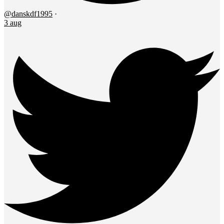
@danskdf1995
·
3 aug