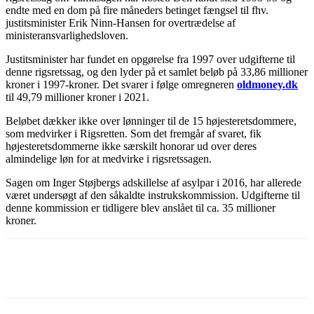
endte med en dom på fire måneders betinget fængsel til fhv.
justitsminister Erik Ninn-Hansen for overtrædelse af
ministeransvarlighedsloven.
Justitsminister har fundet en opgørelse fra 1997 over udgifterne til
denne rigsretssag, og den lyder på et samlet beløb på 33,86 millioner
kroner i 1997-kroner. Det svarer i følge omregneren
oldmoney.dk
til 49,79 millioner kroner i 2021.
Beløbet dækker ikke over lønninger til de 15 højesteretsdommere,
som medvirker i Rigsretten. Som det fremgår af svaret, fik
højesteretsdommerne ikke særskilt honorar ud over deres
almindelige løn for at medvirke i rigsretssagen.
Sagen om Inger Støjbergs adskillelse af asylpar i 2016, har allerede
været undersøgt af den såkaldte instrukskommission. Udgifterne til
denne kommission er tidligere blev anslået til ca. 35 millioner
kroner.