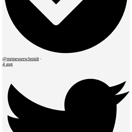
@mrmesserschmidt
·
4 aug