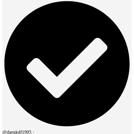
@danskdf1995
·