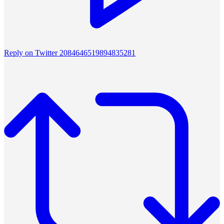
Reply on Twitter 2084646519894835281