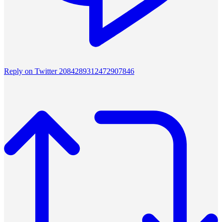
Reply on Twitter 2084289312472907846