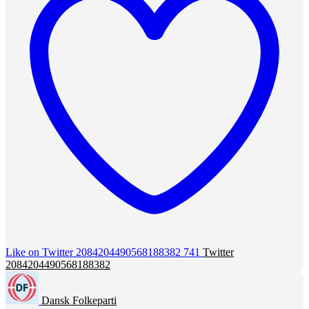
Like on Twitter 2084204490568188382
741
Twitter
2084204490568188382
Dansk Folkeparti