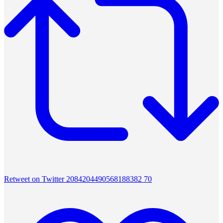
Retweet on Twitter 2084204490568188382
70