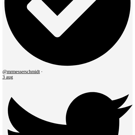
@mrmesserschmidt
·
3 aug