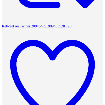
Retweet on Twitter 2084646519894835281
20