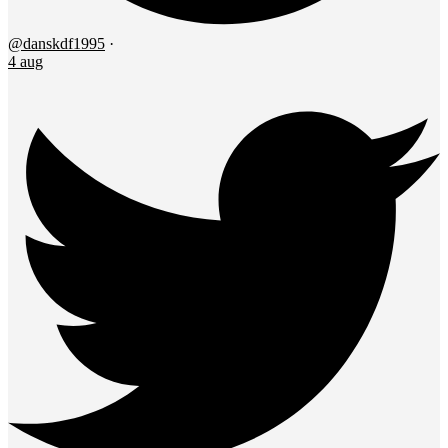
@danskdf1995
·
4 aug