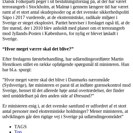
Dansk Folkeparti peger i sit beslutningsforslag på, at der har været
terrorangreb i Stockholm, at Malmø i gennem længere tid har været
ramt af et stort antal skudepisoder og at det svenske sikkerhedspoliti
Säpo i 2017 vurderede, at de ekstremistiske, radikale miljøer i
Sverige er steget eksplosivt. Partiet henviser i forslaget også til, at de
fire mænd, der i 2010 blev anholdt med planer om et terrorangreb
mod Jyllands-Posten i København, for nylig er blevet løsladt i
Sverige.
“Hvor meget værre skal det blive?”
Efter fredagens førstebehandling, har udlændingeordfører Martin
Henriksen stillet en række opfølgende spørgsmål til ministeren. Han
har bl.a. spurgt:
”Hvor meget værre skal det blive i Danmarks nærområde
(Sydsverige), før ministeren er parat til at indføre grænsekontrol mod
Sverige, henset til det allerede høje antal overtrædelser, der finder
sted umiddelbart på den anden side af Øresund?”
Er ministeren enig i, at det svenske samfund er udfordret af et stort
antal personer med ekstremistiske holdninger? Mener ministeren, at
udviklingen går den rigtige vej i Sverige på udlændingeområdet”
TAGS
Top