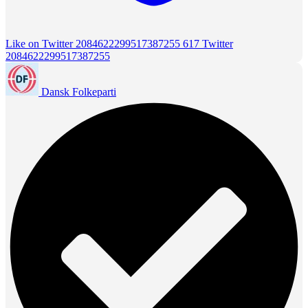
Like on Twitter 2084622299517387255
617
Twitter
2084622299517387255
Dansk Folkeparti