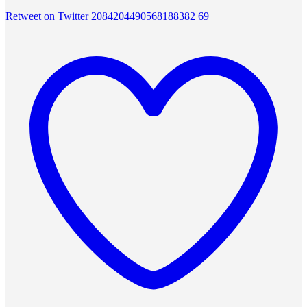
Retweet on Twitter 2084204490568188382
69