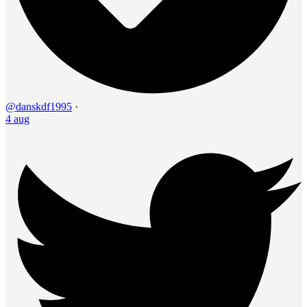
@danskdf1995
·
4 aug