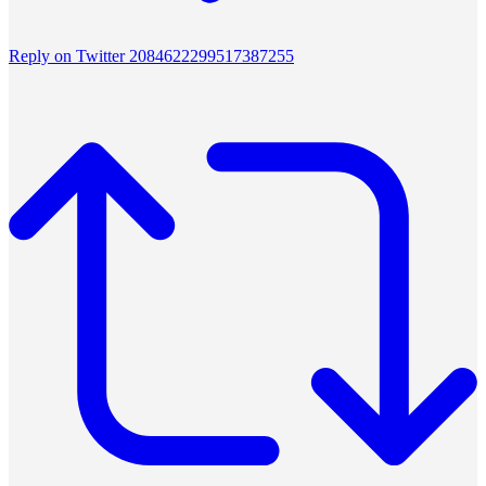
Reply on Twitter 2084622299517387255