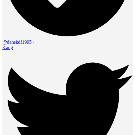
@danskdf1995
·
3 aug