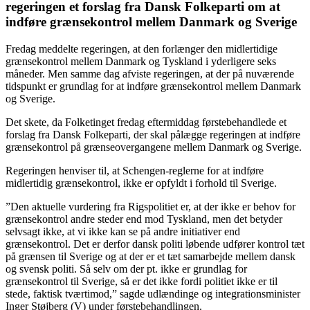
regeringen et forslag fra Dansk Folkeparti om at
indføre grænsekontrol mellem Danmark og Sverige
Fredag meddelte regeringen, at den forlænger den midlertidige
grænsekontrol mellem Danmark og Tyskland i yderligere seks
måneder. Men samme dag afviste regeringen, at der på nuværende
tidspunkt er grundlag for at indføre grænsekontrol mellem Danmark
og Sverige.
Det skete, da Folketinget fredag eftermiddag førstebehandlede et
forslag fra Dansk Folkeparti, der skal pålægge regeringen at indføre
grænsekontrol på grænseovergangene mellem Danmark og Sverige.
Regeringen henviser til, at Schengen-reglerne for at indføre
midlertidig grænsekontrol, ikke er opfyldt i forhold til Sverige.
”Den aktuelle vurdering fra Rigspolitiet er, at der ikke er behov for
grænsekontrol andre steder end mod Tyskland, men det betyder
selvsagt ikke, at vi ikke kan se på andre initiativer end
grænsekontrol. Det er derfor dansk politi løbende udfører kontrol tæt
på grænsen til Sverige og at der er et tæt samarbejde mellem dansk
og svensk politi. Så selv om der pt. ikke er grundlag for
grænsekontrol til Sverige, så er det ikke fordi politiet ikke er til
stede, faktisk tværtimod,” sagde udlændinge og integrationsminister
Inger Støjberg (V) under førstebehandlingen.