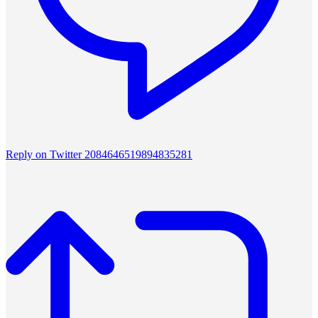
Reply on Twitter 2084646519894835281