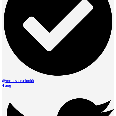
@mrmesserschmidt
·
4 aug