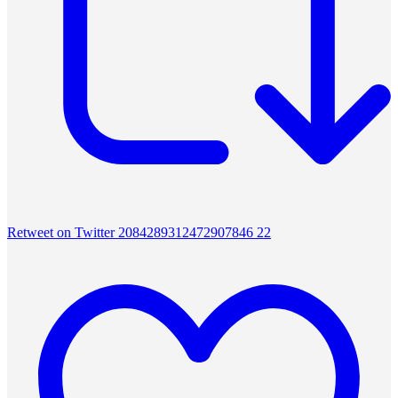
Retweet on Twitter 2084289312472907846
22