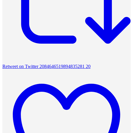
Retweet on Twitter 2084646519894835281
20