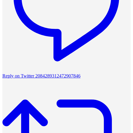
Reply on Twitter 2084289312472907846