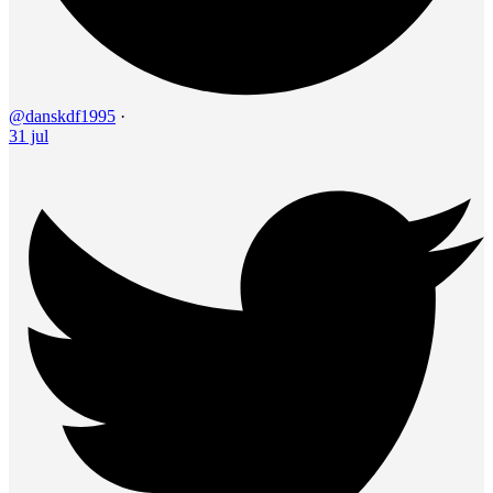
@danskdf1995
·
31 jul