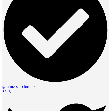
@mrmesserschmidt
·
3 aug