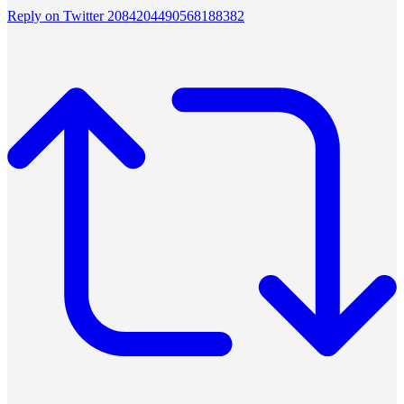
Reply on Twitter 2084204490568188382