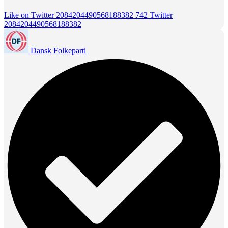
Like on Twitter 2084204490568188382
742
Twitter
2084204490568188382
Dansk Folkeparti