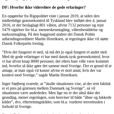
DF: Hvorfor ikke videreføre de gode erfaringer?
En opgørelse fra Rigspolitiet viste i januar 2019, at siden den
midlertidige grænsekontrol til Tyskland blev indført den 4. januar
2016, er der beslaglagt 801 våben, afvist 7132 personer og rejst
5479 sigtelser for bl.a. menneskesmugling, våbenbesiddelse og
narkosmugling. På den baggrund undrer det Dansk Politis
udlændingeordfører Martin Henriksen, at regeringen ikke vil støtte
Dansk Folkepartis forslag.
”Hvis det fungerer et sted, så må det jo også fungere et andet sted.
Med de gode erfaringer vi har med dansk-tysk grænsekontrol, hvor
vi har afvist knap 8000 personer, der ellers bare ville være kommet
ind, hvorfor så ikke gøre det samme mod Sverige. Der er grund til at
antage, at man også vil kunne afvise et stort antal, hvis der var
kontrol mod Sverige,” sagde Martin Henriksen.
Inger Støjberg svarede, at ”skulle situationen vise, at der rent faktisk
er et pres på grænsen mellem Danmark og Sverige”, så vil
situationen være anderledes. Men lige nu er der altså ikke det
grundlag, mener regeringen, som henviser til både ”åbne og lukkede
kilder”, dvs. efterretningskilder, som bl.a. vurderer terrortruslen i
forhold til Sverige.