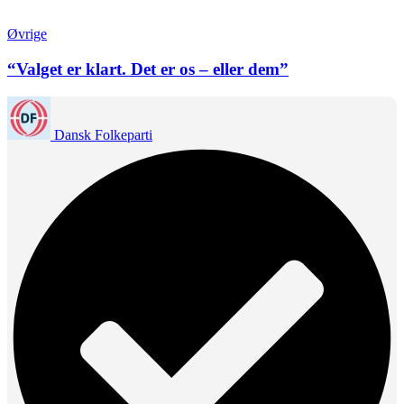
Øvrige
“Valget er klart. Det er os – eller dem”
Dansk Folkeparti