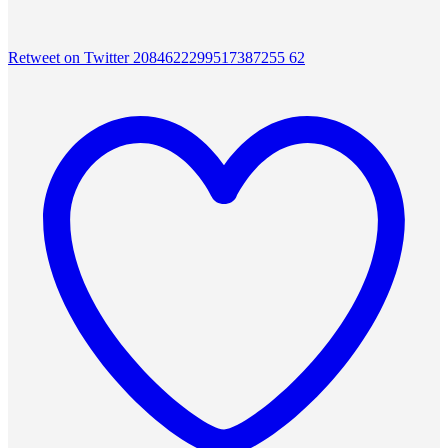
Retweet on Twitter 2084622299517387255
62