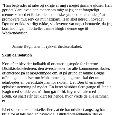
”Han begynder at råbe og skrige af mig i meget grimme gloser. Han
gør det klart, hvad han mener om mig: at jeg er et foragteligt
menneske med et forkvaklet menneskesyn, der bare er ude på at
promovere mig selv og mit naziparti. Han stod ildrød i hovedet.
Dørene er ikke særligt tykke, så eleverne var noget betuttede, da jeg
kom ind i igen,” fortæller Jannie Bøgh i denne uge til
Weekendavisen.
Jannie Bøgh taler i Trykkefrihedsselskabet.
Skub og isolation
Kort efter blev der indkaldt til orienteringsmøde for lærerne.
Distriktsskolelederen, den øverste leder for alle kommunens skoler,
orienterede på et morgenmøde om, at på grund af Jannie Bøghs
offentlige udtalelser om Muhammedtegningerne, skal der nu
udarbejdes en beredskabsplan for skolen. Det fører til en meget
ophidset stemning på mødet. En lærer skubber flere gange til Jannie
Bøgh med skulderen, når hun går forbi. Ingen vil tale med Jannie
Bøgh, og snart står det klart for hende, hvor vrede de alle sammen
er.
På et senere møde fortæller flere, at de har udviklet angst og har
brug for at tale med en psykolog. Tillidsrepræsentanten, der er