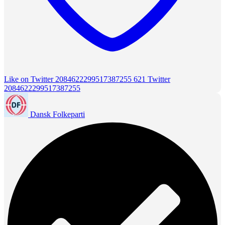
Like on Twitter 2084622299517387255
621
Twitter
2084622299517387255
Dansk Folkeparti