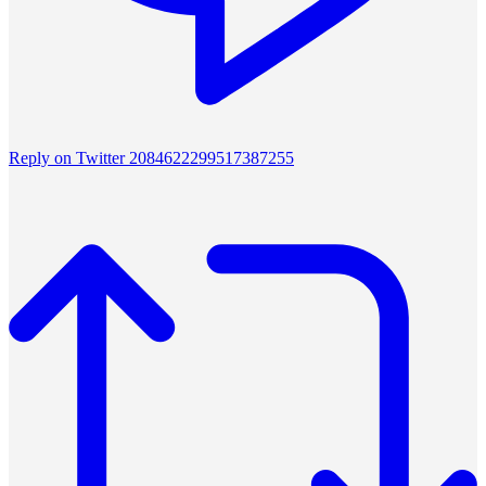
Reply on Twitter 2084622299517387255