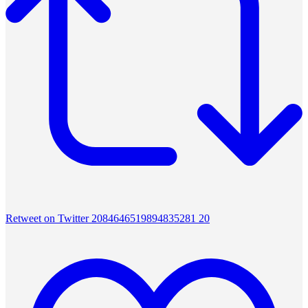
Retweet on Twitter 2084646519894835281
20