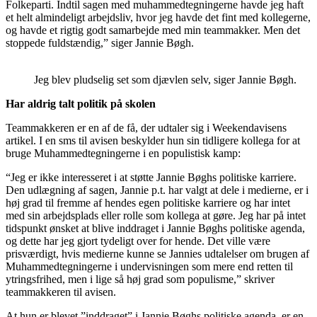
Folkeparti. Indtil sagen med muhammedtegningerne havde jeg haft
et helt almindeligt arbejdsliv, hvor jeg havde det fint med kollegerne,
og havde et rigtig godt samarbejde med min teammakker. Men det
stoppede fuldstændig,” siger Jannie Bøgh.
Jeg blev pludselig set som djævlen selv, siger Jannie Bøgh.
Har aldrig talt politik på skolen
Teammakkeren er en af de få, der udtaler sig i Weekendavisens
artikel. I en sms til avisen beskylder hun sin tidligere kollega for at
bruge Muhammedtegningerne i en populistisk kamp:
“Jeg er ikke interesseret i at støtte Jannie Bøghs politiske karriere.
Den udlægning af sagen, Jannie p.t. har valgt at dele i medierne, er i
høj grad til fremme af hendes egen politiske karriere og har intet
med sin arbejdsplads eller rolle som kollega at gøre. Jeg har på intet
tidspunkt ønsket at blive inddraget i Jannie Bøghs politiske agenda,
og dette har jeg gjort tydeligt over for hende. Det ville være
prisværdigt, hvis medierne kunne se Jannies udtalelser om brugen af
Muhammedtegningerne i undervisningen som mere end retten til
ytringsfrihed, men i lige så høj grad som populisme,” skriver
teammakkeren til avisen.
At hun er blevet ”inddraget” i Jannie Bøghs politiske agenda, er en