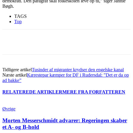
demokrati. Den paragraf skal folkeskolen leve op til,” siger Jannie
Bøgh.
TAGS
Top
Tidligere artikel
Tusinder af migranter krydser den engelske kanal
Næste artikel
Kærestepar kæmper for DF i Rudersdal: ”Det er da op
ad bakke”
RELATEREDE ARTIKLER
MERE FRA FORFATTEREN
Øvrige
Morten Messerschmidt advarer: Regeringen skaber
et A- og B-hold