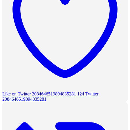
Like on Twitter 2084646519894835281
124
Twitter
2084646519894835281