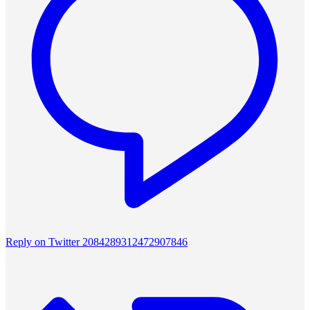
Reply on Twitter 2084289312472907846