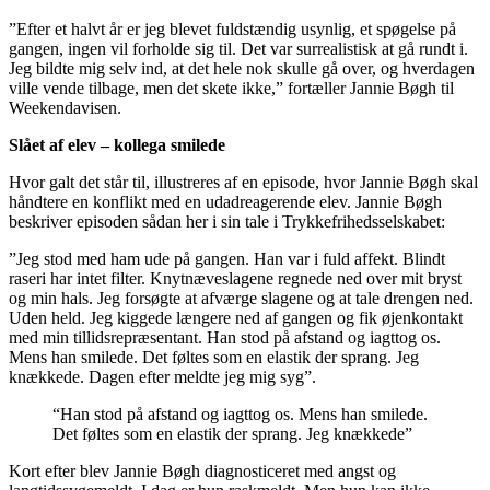
”Efter et halvt år er jeg blevet fuldstændig usynlig, et spøgelse på
gangen, ingen vil forholde sig til. Det var surrealistisk at gå rundt i.
Jeg bildte mig selv ind, at det hele nok skulle gå over, og hverdagen
ville vende tilbage, men det skete ikke,” fortæller Jannie Bøgh til
Weekendavisen.
Slået af elev – kollega smilede
Hvor galt det står til, illustreres af en episode, hvor Jannie Bøgh skal
håndtere en konflikt med en udadreagerende elev. Jannie Bøgh
beskriver episoden sådan her i sin tale i Trykkefrihedsselskabet:
”Jeg stod med ham ude på gangen. Han var i fuld affekt. Blindt
raseri har intet filter. Knytnæveslagene regnede ned over mit bryst
og min hals. Jeg forsøgte at afværge slagene og at tale drengen ned.
Uden held. Jeg kiggede længere ned af gangen og fik øjenkontakt
med min tillidsrepræsentant. Han stod på afstand og iagttog os.
Mens han smilede. Det føltes som en elastik der sprang. Jeg
knækkede. Dagen efter meldte jeg mig syg”.
“Han stod på afstand og iagttog os. Mens han smilede.
Det føltes som en elastik der sprang. Jeg knækkede”
Kort efter blev Jannie Bøgh diagnosticeret med angst og