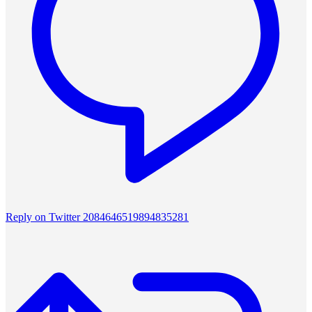
Reply on Twitter 2084646519894835281