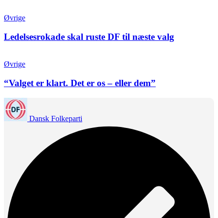
Øvrige
Ledelsesrokade skal ruste DF til næste valg
Øvrige
“Valget er klart. Det er os – eller dem”
Dansk Folkeparti