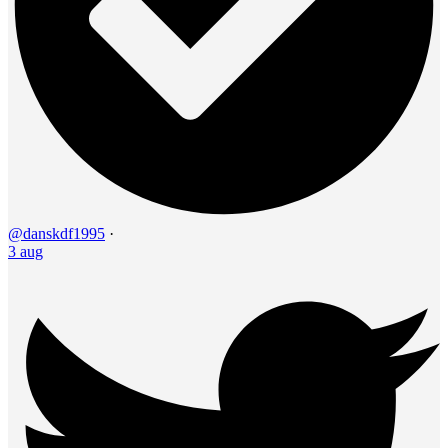
@danskdf1995
·
3 aug