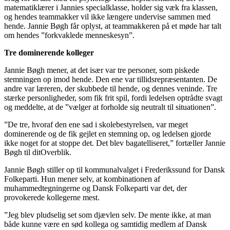
matematiklærer i Jannies specialklasse, holder sig væk fra klassen,
og hendes teammakker vil ikke længere undervise sammen med
hende. Jannie Bøgh får oplyst, at teammakkeren på et møde har talt
om hendes ”forkvaklede menneskesyn”.
Tre dominerende kolleger
Jannie Bøgh mener, at det især var tre personer, som piskede
stemningen op imod hende. Den ene var tillidsrepræsentanten. De
andre var læreren, der skubbede til hende, og dennes veninde. Tre
stærke personligheder, som fik frit spil, fordi ledelsen optrådte svagt
og meddelte, at de ”vælger at forholde sig neutralt til situationen”.
”De tre, hvoraf den ene sad i skolebestyrelsen, var meget
dominerende og de fik gejlet en stemning op, og ledelsen gjorde
ikke noget for at stoppe det. Det blev bagatelliseret,” fortæller Jannie
Bøgh til ditOverblik.
Jannie Bøgh stiller op til kommunalvalget i Frederikssund for Dansk
Folkeparti. Hun mener selv, at kombinationen af
muhammedtegningerne og Dansk Folkeparti var det, der
provokerede kollegerne mest.
”Jeg blev pludselig set som djævlen selv. De mente ikke, at man
både kunne være en sød kollega og samtidig medlem af Dansk