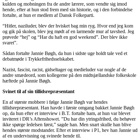
kulden og mobningen fra de andre lærere, som vendte sig imod
hende, efter at hun stod frem med sin historie, og i den forbindelse
fortalte, at hun er medlem af Dansk Folkeparti.
“Hitler, naziluder, blev der hvisket bag min ryg. Hvor end jeg kom
og gik på skolen, blev jeg mødt af en larmende mur af tavshed. Jeg
prøvede “hej” og “Har du haft en god weekend”. Der blev ikke
svaret”.
Sådan fortalte Jannie Bøgh, da hun i sidste uge holdt tale ved et
debatmøde i Trykkefrihedsselskabet.
Nazist, fascist, racist, gidseltager og medieluder var nogle af de
andre smædeord, som kollegerne på den midtsjællandske folkeskole
hæftede på Jannie Bøgh.
Svinet til af sin tillidsrepræsentant
En af største mobbere i følge Jannie Bøgh var hendes
tillidsrepræsentant. Han havde i første omgang bakket Jannie Bøgh
op, da hun efter et interview i B.T. fortalte ham, at hun var blevet
inviteret i DR’s Aftenshowet. ”Du har din ytringsfrihed, du behøver
ikke spørge ledelsen først,” sagde han. Men snart skulle han blive
hendes største modstander. Efter et interview i P1, hev han Jannie ud
af en undervisning og svinede hende til.