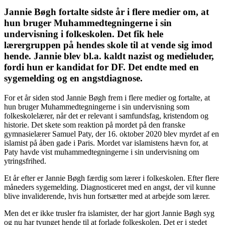
Jannie Bøgh fortalte sidste år i flere medier om, at
hun bruger Muhammedtegningerne i sin
undervisning i folkeskolen. Det fik hele
lærergruppen på hendes skole til at vende sig imod
hende. Jannie blev bl.a. kaldt nazist og medieluder,
fordi hun er kandidat for DF. Det endte med en
sygemelding og en angstdiagnose.
For et år siden stod Jannie Bøgh frem i flere medier og fortalte, at
hun bruger Muhammedtegningerne i sin undervisning som
folkeskolelærer, når det er relevant i samfundsfag, kristendom og
historie. Det skete som reaktion på mordet på den franske
gymnasielærer Samuel Paty, der 16. oktober 2020 blev myrdet af en
islamist på åben gade i Paris. Mordet var islamistens hævn for, at
Paty havde vist muhammedtegningerne i sin undervisning om
ytringsfrihed.
Et år efter er Jannie Bøgh færdig som lærer i folkeskolen. Efter flere
måneders sygemelding. Diagnosticeret med en angst, der vil kunne
blive invaliderende, hvis hun fortsætter med at arbejde som lærer.
Men det er ikke trusler fra islamister, der har gjort Jannie Bøgh syg
og nu har tvunget hende til at forlade folkeskolen. Det er i stedet