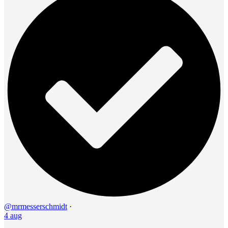
@mrmesserschmidt
·
4 aug