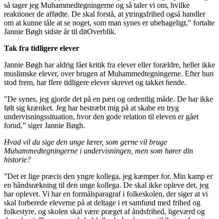
så tager jeg Muhammedtegningerne og så taler vi om, hvilke
reaktioner de affødte. De skal forstå, at ytringsfrihed også handler
om at kunne tåle at se noget, som man synes er ubehageligt,” fortalte
Jannie Bøgh sidste år til ditOverblik.
Tak fra tidligere elever
Jannie Bøgh har aldrig fået kritik fra elever eller forældre, heller ikke
muslimske elever, over brugen af Muhammedtegningerne. Efter hun
stod frem, har flere tidligere elever skrevet og takket hende.
”De synes, jeg gjorde det på en pæn og ordentlig måde. De har ikke
følt sig krænket. Jeg har bestræbt mig på at skabe en tryg
undervisningssituation, hvor den gode relation til eleven er gået
forud,” siger Jannie Bøgh.
Hvad vil du sige den unge lærer, som gerne vil bruge
Muhammedtegningerne i undervisningen, men som hører din
historie?
”Det er lige præcis den yngre kollega, jeg kæmper for. Min kamp er
en håndsrækning til den unge kollega. De skal ikke opleve det, jeg
har oplevet. Vi har en formålsparagraf i folkeskolen, der siger at vi
skal forberede eleverne på at deltage i et samfund med frihed og
folkestyre, og skolen skal være præget af åndsfrihed, ligeværd og