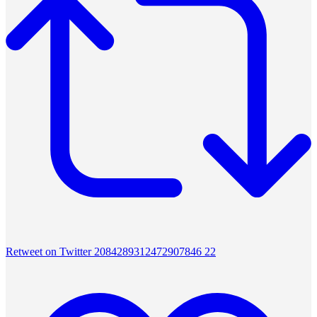
Retweet on Twitter 2084289312472907846
22