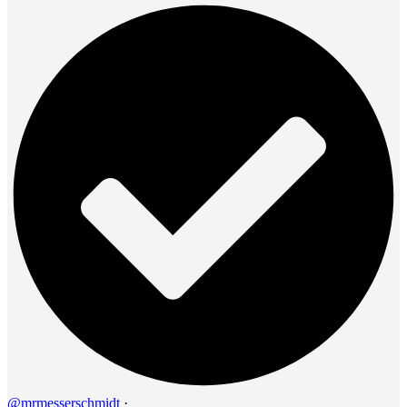
@mrmesserschmidt
·