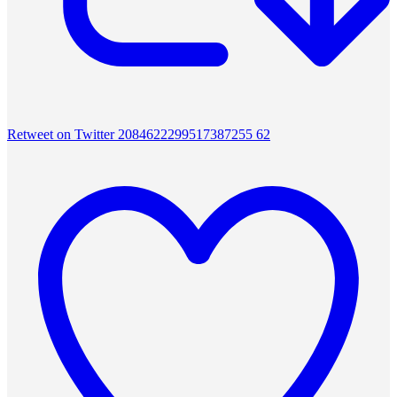
Retweet on Twitter 2084622299517387255
62