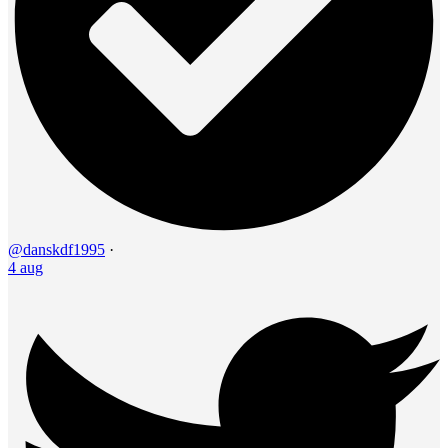
@danskdf1995
·
4 aug