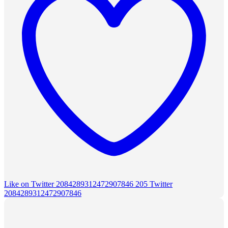
Like on Twitter 2084289312472907846
205
Twitter
2084289312472907846