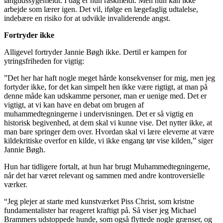
langtidssygemeldt. I dag er hun raskmeldt. Men hun kan ikke
arbejde som lærer igen. Det vil, ifølge en lægefaglig udtalelse,
indebære en risiko for at udvikle invaliderende angst.
Fortryder ikke
Alligevel fortryder Jannie Bøgh ikke. Dertil er kampen for
ytringsfriheden for vigtig:
”Det her har haft nogle meget hårde konsekvenser for mig, men jeg
fortyder ikke, for det kan simpelt hen ikke være rigtigt, at man på
denne måde kan udskamme personer, man er uenige med. Det er
vigtigt, at vi kan have en debat om brugen af
muhammedtegningerne i undervisningen. Det er så vigtig en
historisk begivenhed, at dem skal vi kunne vise. Det nytter ikke, at
man bare springer dem over. Hvordan skal vi lære eleverne at være
kildekritiske overfor en kilde, vi ikke engang tør vise kilden,” siger
Jannie Bøgh.
Hun har tidligere fortalt, at hun har brugt Muhammedtegningerne,
når det har været relevant og sammen med andre kontroversielle
værker.
“Jeg plejer at starte med kunstværket Piss Christ, som kristne
fundamentalister har reageret kraftigt på. Så viser jeg Michael
Brammers udstoppede hunde, som også flyttede nogle grænser, og