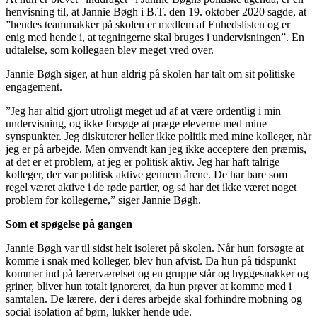
henvisning til, at Jannie Bøgh i B.T. den 19. oktober 2020 sagde, at
”hendes teammakker på skolen er medlem af Enhedslisten og er
enig med hende i, at tegningerne skal bruges i undervisningen”. En
udtalelse, som kollegaen blev meget vred over.
Jannie Bøgh siger, at hun aldrig på skolen har talt om sit politiske
engagement.
”Jeg har altid gjort utroligt meget ud af at være ordentlig i min
undervisning, og ikke forsøge at præge eleverne med mine
synspunkter. Jeg diskuterer heller ikke politik med mine kolleger, når
jeg er på arbejde. Men omvendt kan jeg ikke acceptere den præmis,
at det er et problem, at jeg er politisk aktiv. Jeg har haft talrige
kolleger, der var politisk aktive gennem årene. De har bare som
regel været aktive i de røde partier, og så har det ikke været noget
problem for kollegerne,” siger Jannie Bøgh.
Som et spøgelse på gangen
Jannie Bøgh var til sidst helt isoleret på skolen. Når hun forsøgte at
komme i snak med kolleger, blev hun afvist. Da hun på tidspunkt
kommer ind på lærerværelset og en gruppe står og hyggesnakker og
griner, bliver hun totalt ignoreret, da hun prøver at komme med i
samtalen. De lærere, der i deres arbejde skal forhindre mobning og
social isolation af børn, lukker hende ude.