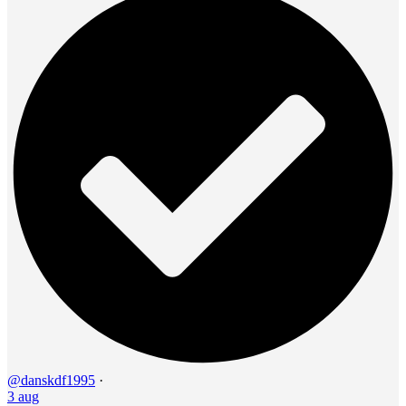
@danskdf1995
·
3 aug