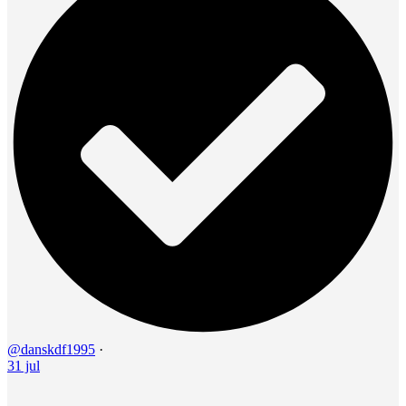
@danskdf1995
·
31 jul