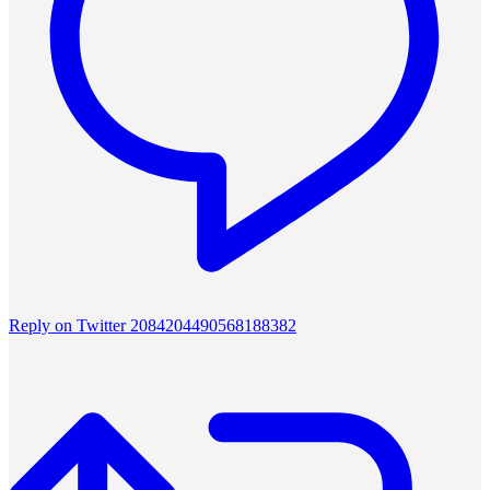
Reply on Twitter 2084204490568188382