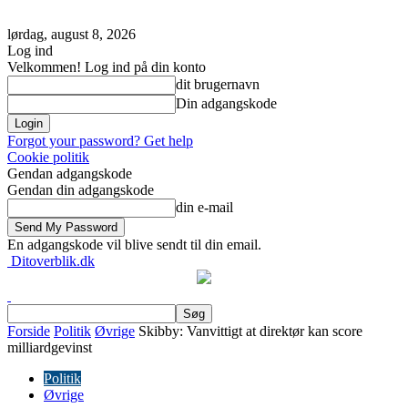
lørdag, august 8, 2026
Log ind
Velkommen! Log ind på din konto
dit brugernavn
Din adgangskode
Forgot your password? Get help
Cookie politik
Gendan adgangskode
Gendan din adgangskode
din e-mail
En adgangskode vil blive sendt til din email.
Ditoverblik.dk
Forside
Politik
Øvrige
Skibby: Vanvittigt at direktør kan score
milliardgevinst
Politik
Øvrige