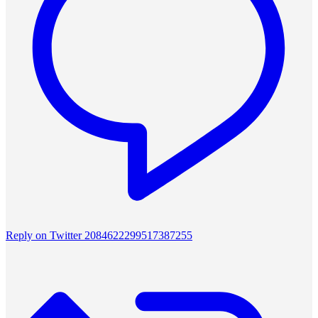
Reply on Twitter 2084622299517387255