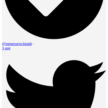
@mrmesserschmidt
·
3 aug