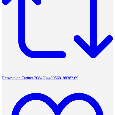
Retweet on Twitter 2084204490568188382
69