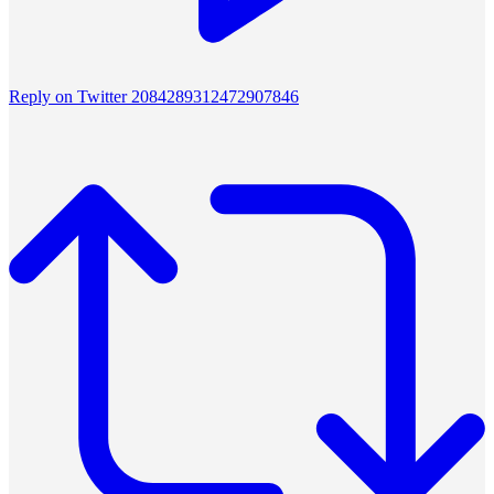
Reply on Twitter 2084289312472907846