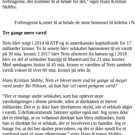
forbrugerne, der kommer til at betale for det,” siger Hans Kristian
Skibby.
Forbrugerne k,omer til at betale de store bonusser til ledelsn i
Tre gange mere værd
Nets blev solgt i 2014 til ATP og to amerikanske kapitalfonde for 17
milliarder kroner. To år senere blev selskabet børsnoteret til en værdi
på 30 mia. kroner. I 2017 blev Nets afnoteret fra børsen og i 2018
blev en del af selskabet frasolgt til Mastercard for 21 mia. kroner.
Med søndagens fusion til 45 mia. kroner er værdien af Nets samlede
værdi vokset til over 60 mia. kroner på seks år.
Hans Kristian Skibby, Nets er blevet mere end tre gange så meget
værd under Bo Nilsson, så han har vel været pengene værd?
”Der er mange andre selskaber, som har oplevet store
værdistigninger i denne periode, uden at direktøren er blevet
milliardær. Det er jo ikke bare direktørens skyld, når et selskab stiger
i værdi. Udefrakommende faktorer spiller også ind. Jeg synes ikke
det er rimeligt, at en vellønnet direktør kan blive milliardær, fordi
han er direktør for et selskab, der er involveret i to handler. Jeg er
bange for, at det her skaber præcedens, og det er ikke sundt for et
samfund med så store aflønninger,” siger Hans Kristian Skibby.