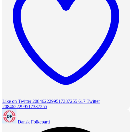
Like on Twitter 2084622299517387255
617
Twitter
2084622299517387255
Dansk Folkeparti