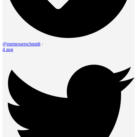
@mrmesserschmidt
·
4 aug