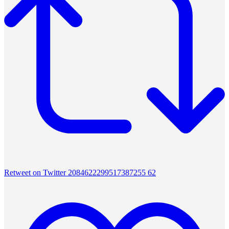
Retweet on Twitter 2084622299517387255
62