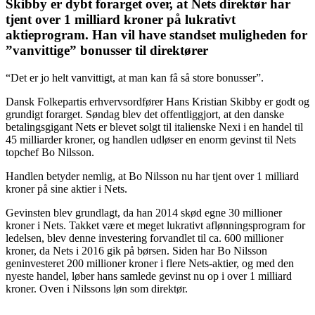
Skibby er dybt forarget over, at Nets direktør har
tjent over 1 milliard kroner på lukrativt
aktieprogram. Han vil have standset muligheden for
”vanvittige” bonusser til direktører
“Det er jo helt vanvittigt, at man kan få så store bonusser”.
Dansk Folkepartis erhvervsordfører Hans Kristian Skibby er godt og
grundigt forarget. Søndag blev det offentliggjort, at den danske
betalingsgigant Nets er blevet solgt til italienske Nexi i en handel til
45 milliarder kroner, og handlen udløser en enorm gevinst til Nets
topchef Bo Nilsson.
Handlen betyder nemlig, at Bo Nilsson nu har tjent over 1 milliard
kroner på sine aktier i Nets.
Gevinsten blev grundlagt, da han 2014 skød egne 30 millioner
kroner i Nets. Takket være et meget lukrativt aflønningsprogram for
ledelsen, blev denne investering forvandlet til ca. 600 millioner
kroner, da Nets i 2016 gik på børsen. Siden har Bo Nilsson
geninvesteret 200 millioner kroner i flere Nets-aktier, og med den
nyeste handel, løber hans samlede gevinst nu op i over 1 milliard
kroner. Oven i Nilssons løn som direktør.