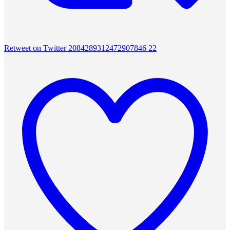
Retweet on Twitter 2084289312472907846
22