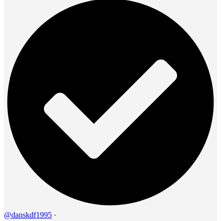
@danskdf1995
·