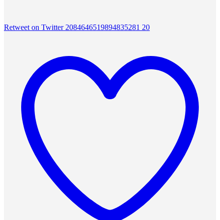
Retweet on Twitter 2084646519894835281
20