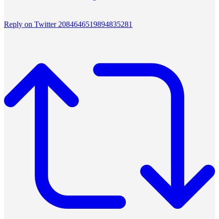
Reply on Twitter 2084646519894835281