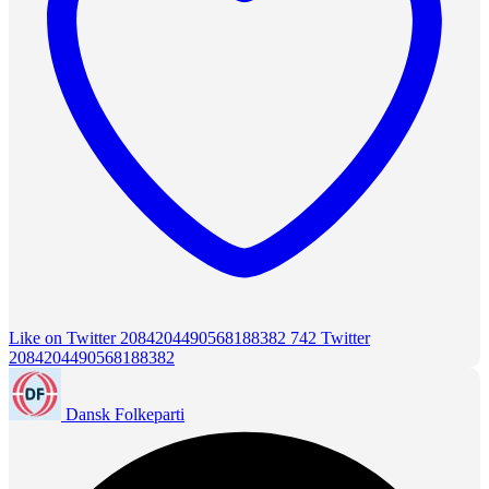
Like on Twitter 2084204490568188382
742
Twitter
2084204490568188382
Dansk Folkeparti