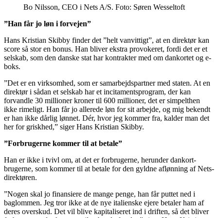
Bo Nilsson, CEO i Nets A/S. Foto: Søren Wesseltoft
”Han får jo løn i forvejen”
Hans Kristian Skibby finder det ”helt vanvittigt”, at en direktør kan
score så stor en bonus. Han bliver ekstra provokeret, fordi det er et
selskab, som den danske stat har kontrakter med om dankortet og e-
boks.
”Det er en virksomhed, som er samarbejdspartner med staten. At en
direktør i sådan et selskab har et incitamentsprogram, der kan
forvandle 30 millioner kroner til 600 millioner, det er simpelthen
ikke rimeligt. Han får jo allerede løn for sit arbejde, og mig bekendt
er han ikke dårlig lønnet. Dér, hvor jeg kommer fra, kalder man det
her for griskhed,” siger Hans Kristian Skibby.
”Forbrugerne kommer til at betale”
Han er ikke i tvivl om, at det er forbrugerne, herunder dankort-
brugerne, som kommer til at betale for den gyldne aflønning af Nets-
direktøren.
”Nogen skal jo finansiere de mange penge, han får puttet ned i
baglommen. Jeg tror ikke at de nye italienske ejere betaler ham af
deres overskud. Det vil blive kapitaliseret ind i driften, så det bliver