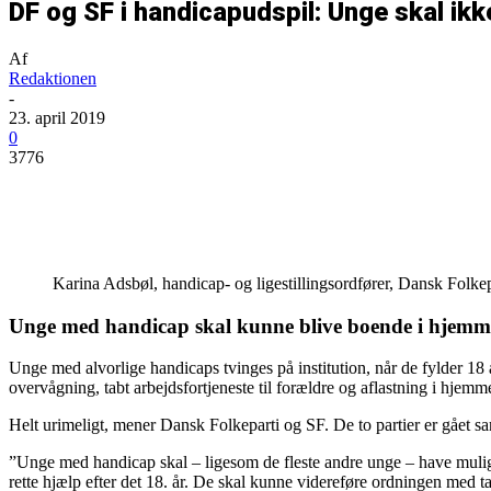
DF og SF i handicapudspil: Unge skal ikke
Af
Redaktionen
-
23. april 2019
0
3776
Del
Karina Adsbøl, handicap- og ligestillingsordfører, Dansk Folke
Unge med handicap skal kunne blive boende i hjemmet
Unge med alvorlige handicaps tvinges på institution, når de fylder 18 
overvågning, tabt arbejdsfortjeneste til forældre og aflastning i hjemme
Helt urimeligt, mener Dansk Folkeparti og SF. De to partier er gået sa
”Unge med handicap skal – ligesom de fleste andre unge – have mulighed
rette hjælp efter det 18. år. De skal kunne videreføre ordningen med tab