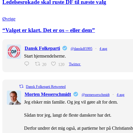
Ledelsesrokade skal ruste DF til næste valg
Øvrige
“Valget er klart. Det er os – eller dem”
Dansk Folkeparti
@danskdf1995
·
4 aug
Start hjemsendelserne.
20
120
Twitter
Dansk Folkeparti Retweeted
Morten Messerschmidt
@mrmesserschmidt
·
4 aug
Jeg elsker min familie. Og jeg vil gøre alt for dem.
Sådan tror jeg, langt de fleste danskere har det.
Derfor undrer det mig også, at partierne her på Christiansb