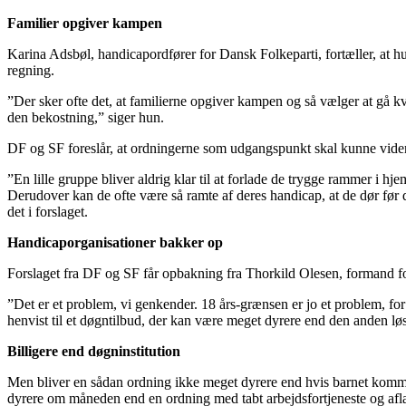
Familier opgiver kampen
Karina Adsbøl, handicapordfører for Dansk Folkeparti, fortæller, at hu
regning.
”Der sker ofte det, at familierne opgiver kampen og så vælger at gå kv
den bekostning,” siger hun.
DF og SF foreslår, at ordningerne som udgangspunkt skal kunne videref
”En lille gruppe bliver aldrig klar til at forlade de trygge rammer i hje
Derudover kan de ofte være så ramte af deres handicap, at de dør før d
det i forslaget.
Handicaporganisationer bakker op
Forslaget fra DF og SF får opbakning fra Thorkild Olesen, formand fo
”Det er et problem, vi genkender. 18 års-grænsen er jo et problem, fo
henvist til et døgntilbud, der kan være meget dyrere end den anden l
Billigere end døgninstitution
Men bliver en sådan ordning ikke meget dyrere end hvis barnet kommer 
dyrere om måneden end en ordning med tabt arbejdsfortjeneste og afl