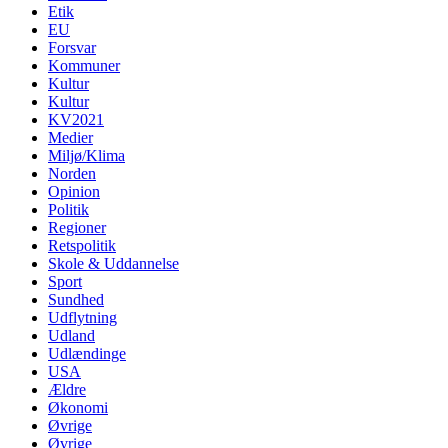
Etik
EU
Forsvar
Kommuner
Kultur
Kultur
KV2021
Medier
Miljø/Klima
Norden
Opinion
Politik
Regioner
Retspolitik
Skole & Uddannelse
Sport
Sundhed
Udflytning
Udland
Udlændinge
USA
Ældre
Økonomi
Øvrige
Øvrige