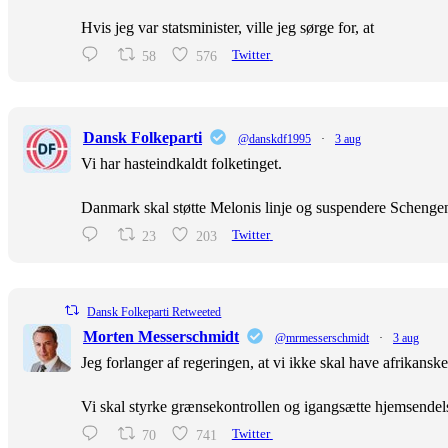
Hvis jeg var statsminister, ville jeg sørge for, at
58
576
Twitter
Dansk Folkeparti
@danskdf1995
·
3 aug
Vi har hasteindkaldt folketinget.
Danmark skal støtte Melonis linje og suspendere Scheng
23
203
Twitter
Dansk Folkeparti Retweeted
Morten Messerschmidt
@mrmesserschmidt
·
3 aug
Jeg forlanger af regeringen, at vi ikke skal have afrikans
Vi skal styrke grænsekontrollen og igangsætte hjemsendel
70
741
Twitter