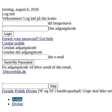
torsdag, august 6, 2026
Log ind
Velkommen! Log ind på din konto
dit brugernavn
Din adgangskode
Forgot your password? Get help
Cookie politik
Gendan adgangskode
Gendan din adgangskode
din e-mail
En adgangskode vil blive sendt til din email.
Ditoverblik.dk
Forside
Politik
Øvrige
DF og SF i handicapudspil: Unge skal ikke sende
Politik
Øvrige