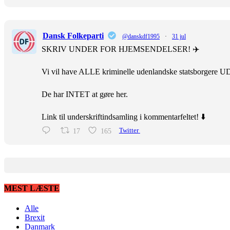
Dansk Folkeparti
@danskdf1995
·
31 jul
SKRIV UNDER FOR HJEMSENDELSER! ✈️
Vi vil have ALLE kriminelle udenlandske statsborgere U
De har INTET at gøre her.
Link til underskriftindsamling i kommentarfeltet! ⬇️
17
165
Twitter
MEST LÆSTE
Alle
Brexit
Danmark