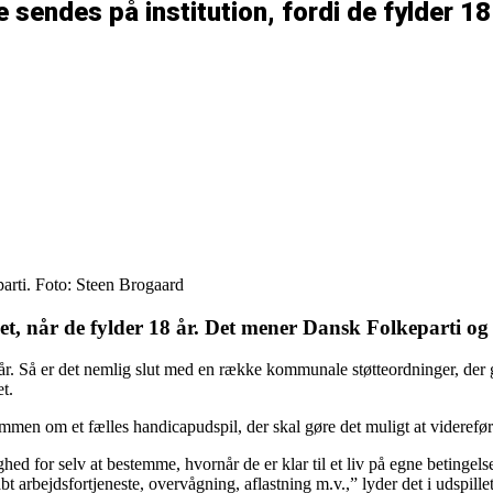
 sendes på institution, fordi de fylder 18
parti. Foto: Steen Brogaard
, når de fylder 18 år. Det mener Dansk Folkeparti og
år. Så er det nemlig slut med en række kommunale støtteordninger, der gø
t.
mmen om et fælles handicapudspil, der skal gøre det muligt at videreføre
 for selv at bestemme, hvornår de er klar til et liv på egne betingelse
t arbejdsfortjeneste, overvågning, aflastning m.v.,” lyder det i udspillet