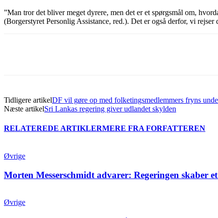
”Man tror det bliver meget dyrere, men det er et spørgsmål om, hvord
(Borgerstyret Personlig Assistance, red.). Det er også derfor, vi rejs
Del
Tidligere artikel
DF vil gøre op med folketingsmedlemmers fryns unde
Næste artikel
Sri Lankas regering giver udlandet skylden
RELATEREDE ARTIKLER
MERE FRA FORFATTEREN
Øvrige
Morten Messerschmidt advarer: Regeringen skaber et
Øvrige