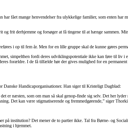
n har fået mange henvendelser fra ulykkelige familier, som enten har måt
it og frit derhjemme og forsøger at få tingene til at hænge sammen. Min 
øres i op til fem år. Men for en lille gruppe skal de kunne gøres perm
mmet, simpelthen fordi deres udviklingspotentiale ikke kan føre til liv i e
eres forældre. I de få tilfælde bør der gives mulighed for en permanent 
r Danske Handicaporganisationer. Han siger til Kristeligt Dagblad:
r det er næsten, som om man så skal genop-finde sig selv. Det her lyder
øsning. Det kan være stigmatiserende og fremmedgørende,” siger Thorki
på institution? Det mener de to partier ikke. Tal fra Børne- og Socialm
astning i hjemmet.