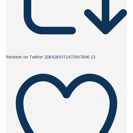
Retweet on Twitter 2084289312472907846
23