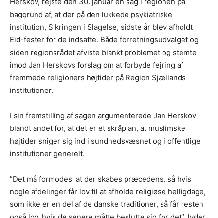
Herskov, rejste den 30. januar en sag i regionen på
baggrund af, at der på den lukkede psykiatriske
institution, Sikringen i Slagelse, sidste år blev afholdt
Eid-fester for de indsatte. Både forretningsudvalget og
siden regionsrådet afviste blankt problemet og stemte
imod Jan Herskovs forslag om at forbyde fejring af
fremmede religioners højtider på Region Sjællands
institutioner.
I sin fremstilling af sagen argumenterede Jan Herskov
blandt andet for, at det er et skråplan, at muslimske
højtider sniger sig ind i sundhedsvæsnet og i offentlige
institutioner generelt.
”Det må formodes, at der skabes præcedens, så hvis
nogle afdelinger får lov til at afholde religiøse helligdage,
som ikke er en del af de danske traditioner, så får resten
også lov, hvis de senere måtte beslutte sig for det”, lyder