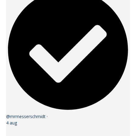
@mrmesserschmidt
·
4 aug