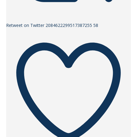
Retweet on Twitter 2084622299517387255
58