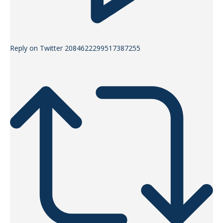
Reply on Twitter 2084622299517387255