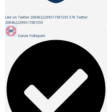
Like on Twitter 2084622299517387255
576
Twitter
2084622299517387255
Dansk Folkeparti