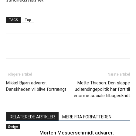
TAGS
Top
Tidligere artikel
Næste artikel
Mikkel Bjørn advarer:
Mette Thiesen: Den slappe
Danskheden vil blive fortrængt
udlændingepolitik har ført til
enorme sociale tilbageskridt
RELATEREDE ARTIKLER
MERE FRA FORFATTEREN
Øvrige
Morten Messerschmidt advarer: