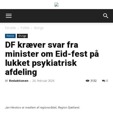
Forside
Politik
Øvrige
Politik
Øvrige
DF kræver svar fra
minister om Eid-fest på
lukket psykiatrisk
afdeling
Af
Redaktionen
-
26. februar 2024
3132
0
Jan Herskov er medlem af regionsrådet, Region Sjælland.