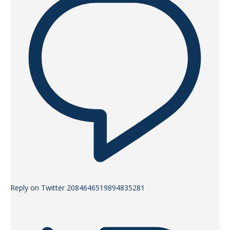
Reply on Twitter 2084646519894835281