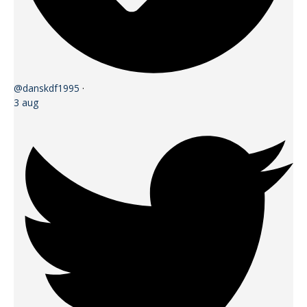
@danskdf1995
·
3 aug