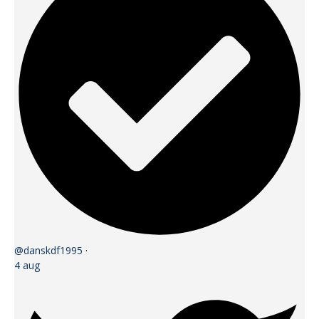
@danskdf1995
·
4 aug