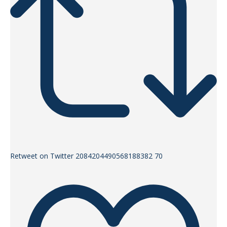
Retweet on Twitter 2084204490568188382
70