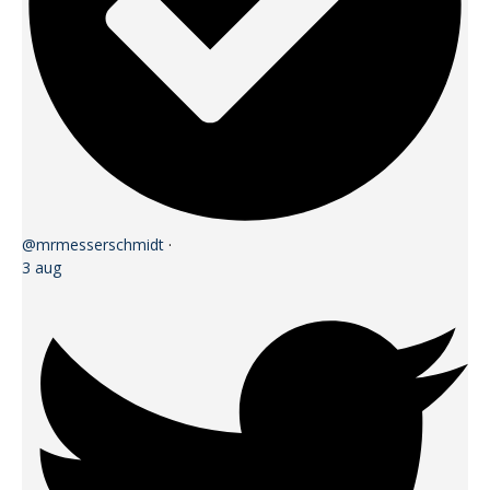
@mrmesserschmidt
·
3 aug