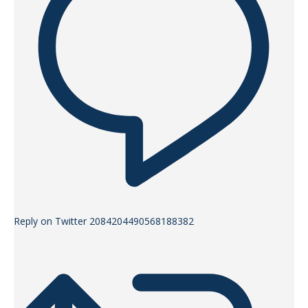
Reply on Twitter 2084204490568188382