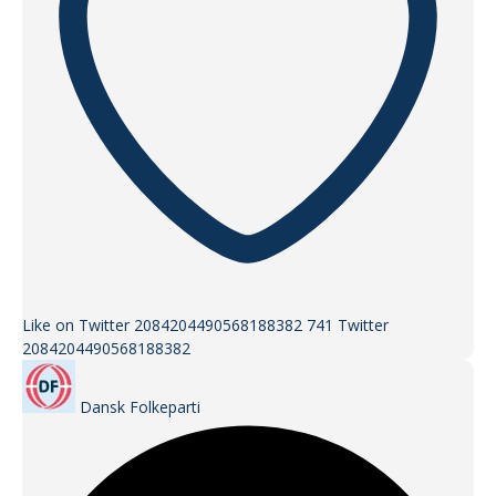
Like on Twitter 2084204490568188382
741
Twitter
2084204490568188382
Dansk Folkeparti