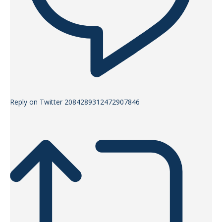
Reply on Twitter 2084289312472907846