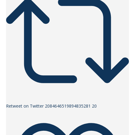
Retweet on Twitter 2084646519894835281
20