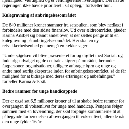
hjemlighed, værdighed og et velfungerende hverdagsliv. Det havde
regeringen ikke havde prioriteret i sit oplæg,” fortsætter hun.
Kulegravning af anbringelsesområdet
De 849 millioner kroner stammer fra satspuljen, som blev nedlagt i
forbindelse med den sidste finanslov. Ud over ældreområdet, glæder
Karina Adsbøl sig blandt andet over, at der sættes penge af til en
kulegravning på anbringelsesområdet. Her skal en ny
retssikkerhedsenhed gennemgå en række sager.
”Undersøgelsen vil blive præsenteret for og drøftet med Social- og
Indenrigsudvalget og de centrale aktører på området, herunder
fagpersoner, organisationer, tidligere anbragte børn og unge og
andre med særlig ekspertise inden for anbringelsesområdet, så de får
mulighed for at bidrage med deres erfaringer og anbefalinger,”
fortæller Karina Adsbøl.
Bedre rammer for unge handicappede
Der er også sat 6,5 millioner kroner af til at skabe bedre rammer for
overgangen til voksenlivet for unge med handicap. Pengene følger
sammen med en lovændring, der skal forpligte kommunerne til at
påbegynde forberedelsen af overgangen til voksenlivet, allerede når
den unge fylder 16 år: