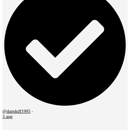
@danskdf1995
·
3 aug