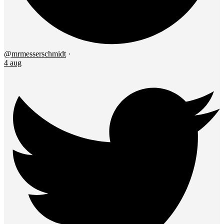
@mrmesserschmidt
·
4 aug