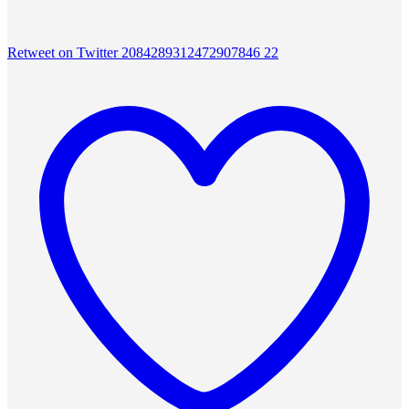
Retweet on Twitter 2084289312472907846
22