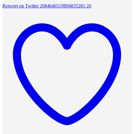
Retweet on Twitter 2084646519894835281
20