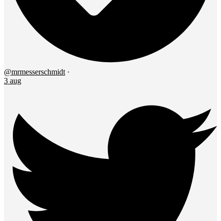
@mrmesserschmidt
·
3 aug