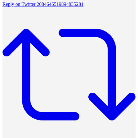
Reply on Twitter 2084646519894835281