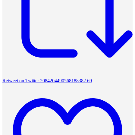
Retweet on Twitter 2084204490568188382
69