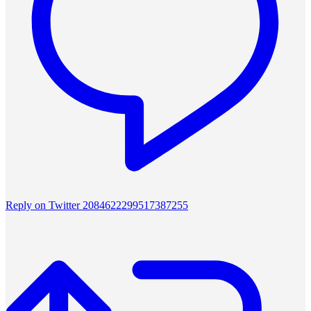
Reply on Twitter 2084622299517387255