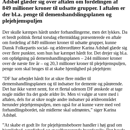
Adsbøl glæder sig over aftalen om fordelingen af
849 millioner kroner til udsatte grupper. I aftalen er
der bl.a. penge til demenshandslingsplanen og
plejehjemspuljen
Der skulle kæmpes hårdt under forhandlingerne, men det lykkes. Da
et bredt politisk flertal torsdag eftermiddag præsenterede en aftale
om fordeling af 849 millioner kroner til udsatte grupper, kunne
Dansk Folkepartis social- og ældreordfører Karina Adsbøl glæde sig
over flere punkter, som hun har kæmpet hårdt for. Det drejer sig bl.a.
om opfølgning på demenshandlingsplanen – 244 millioner kroner
over de næste fire år – og 20,3 millioner kroner til plejehjemspuljen,
penge som skal bruges til at skabe hjemlighed på plejehjem:
”DF har arbejdet hårdt for at sikre flere midler til
demenshandlingsplanen og til indsatser for demente og pårørende.
Det har ikke været nemt, for et flertal udenom DF ønskede at tage
nogle midler fra det gode ældre liv. Men vi valgte at være med i
aftalen, dels for at sikre nogle andre indsatser på ældreområdet
herunder plejehjemspuljen, men også for at kunne være med ved
forhandlingsbordet, når midlerne skal udmøntes,” siger Karina
Adsbøl.
”At skabe et godt liv for plejehjemsbeboere handler i høj grad om