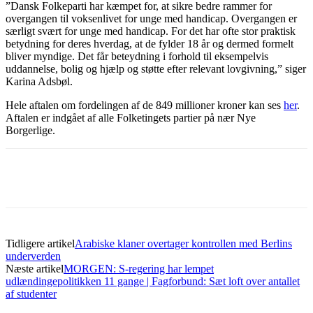
”Dansk Folkeparti har kæmpet for, at sikre bedre rammer for
overgangen til voksenlivet for unge med handicap. Overgangen er
særligt svært for unge med handicap. For det har ofte stor praktisk
betydning for deres hverdag, at de fylder 18 år og dermed formelt
bliver myndige. Det får beteydning i forhold til eksempelvis
uddannelse, bolig og hjælp og støtte efter relevant lovgivning,” siger
Karina Adsbøl.
Hele aftalen om fordelingen af de 849 millioner kroner kan ses
her
.
Aftalen er indgået af alle Folketingets partier på nær Nye
Borgerlige.
Tidligere artikel
Arabiske klaner overtager kontrollen med Berlins
underverden
Næste artikel
MORGEN: S-regering har lempet
udlændingepolitikken 11 gange | Fagforbund: Sæt loft over antallet
af studenter