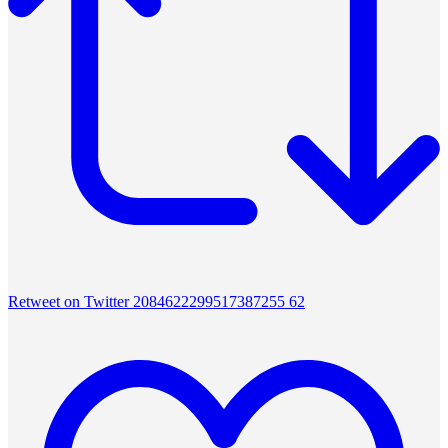
Retweet on Twitter 2084622299517387255
62