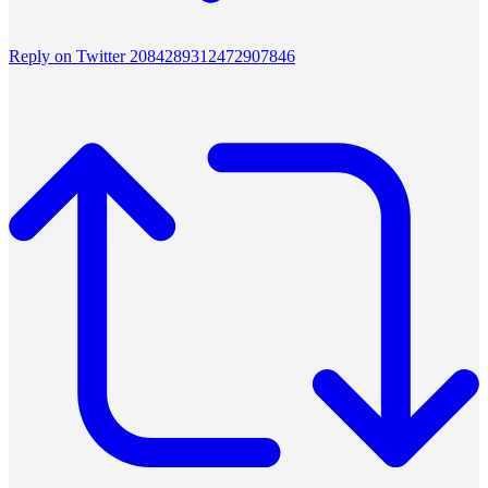
Reply on Twitter 2084289312472907846