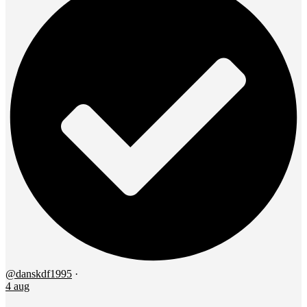
@danskdf1995
·
4 aug