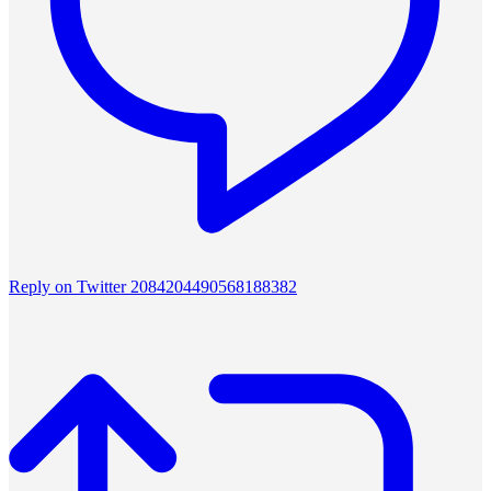
Reply on Twitter 2084204490568188382