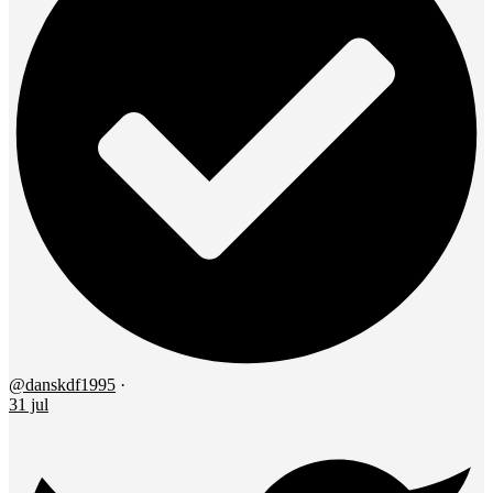
@danskdf1995
·
31 jul