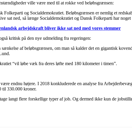
 omstændigheder ville være med til at rokke ved beløbsgrænsen:
sk Folkeparti og Socialdemokratiet. Beløbsgrænsen er nemlig et redskab,
blive sat ned, så længe Socialdemokratiet og Dansk Folkeparti har noget a
nlandsk arbejdskraft bliver ikke sat ned med vores stemmer
også kritisk på den nye udmelding fra regeringen:
sænkelse af beløbsgrænsen, om man så kalder det en gigantisk kovending
 Lund.
mokratiet “vil løbe væk fra deres løfte med 180 kilometer i timen”.
urde være endnu højere. I 2018 konkluderede en analyse fra Arbejderbev
 til 330.000 kroner.
age langt flere forskellige typer af job. Og dermed ikke kun de jobsti