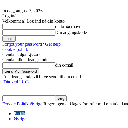
fredag, august 7, 2026
Log ind
Velkommen! Log ind på din konto
dit brugernavn
Din adgangskode
Forgot your password? Get help
Cookie politik
Gendan adgangskode
Gendan din adgangskode
din e-mail
En adgangskode vil blive sendt til din email.
Ditoverblik.dk
Forside
Politik
Øvrige
Regeringen anklages for løftebrud om udenland
Politik
Øvrige