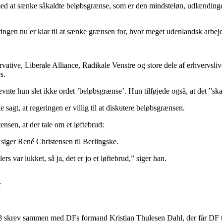
 med at sænke såkaldte beløbsgrænse, som er den mindsteløn, udlændinge u
eringen nu er klar til at sænke grænsen for, hvor meget udenlandsk arbe
rvative, Liberale Alliance, Radikale Venstre og store dele af erhvervsli
s.
vnte hun slet ikke ordet ’beløbsgrænse’. Hun tilføjede også, at det ”sk
agt, at regeringen er villig til at diskutere beløbsgrænsen.
sen, at der tale om et løftebrud:
” siger René Christensen til Berlingske.
rs var lukket, så ja, det er jo et løftebrud,” siger han.
r
8 skrev sammen med DFs formand Kristian Thulesen Dahl, der får DF ti