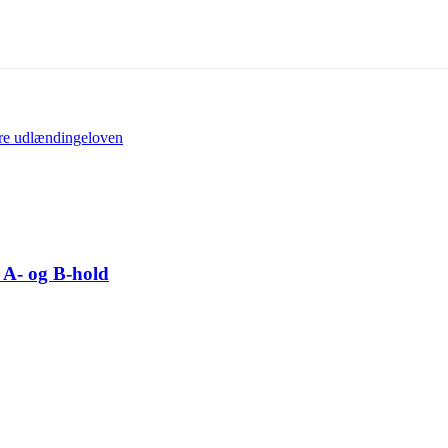
dre udlændingeloven
 A- og B-hold