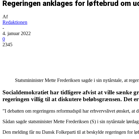
Regeringen anklages for løftebrud om u
Af
Redaktionen
-
4. januar 2022
0
2345
Del
Statsmininister Mette Frederiksen sagde i sin nytårstale, at re
Socialdemokratiet har tidligere afvist at ville sænke
regeringen villig til at diskutere beløbsgrænsen. Det e
”I debatten om regeringens reformudspil har erhvervslivet ønsket, at det 
Sådan sagde statsminister Mette Frederiksen (S) i sin nytårstale lørdag
Den melding får nu Dansk Folkeparti til at beskylde regeringen for lø