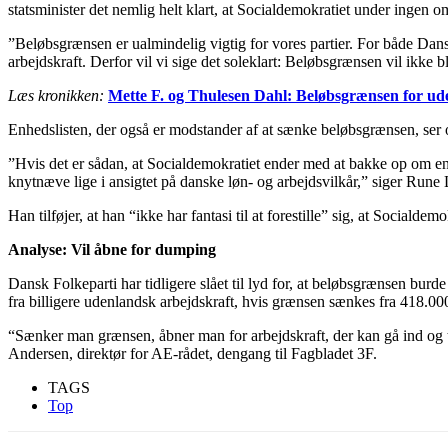
statsminister det nemlig helt klart, at Socialdemokratiet under ingen
”Beløbsgrænsen er ualmindelig vigtig for vores partier. For både Dan
arbejdskraft. Derfor vil vi sige det soleklart: Beløbsgrænsen vil ikke 
Læs kronikken:
Mette F. og Thulesen Dahl: Beløbsgrænsen for ude
Enhedslisten, der også er modstander af at sænke beløbsgrænsen, ser 
”Hvis det er sådan, at Socialdemokratiet ender med at bakke op om en 
knytnæve lige i ansigtet på danske løn- og arbejdsvilkår,” siger Rune
Han tilføjer, at han “ikke har fantasi til at forestille” sig, at Socialde
Analyse: Vil åbne for dumping
Dansk Folkeparti har tidligere slået til lyd for, at beløbsgrænsen b
fra billigere udenlandsk arbejdskraft, hvis grænsen sænkes fra 418.000
“Sænker man grænsen, åbner man for arbejdskraft, der kan gå ind og t
Andersen, direktør for AE-rådet, dengang til Fagbladet 3F.
TAGS
Top