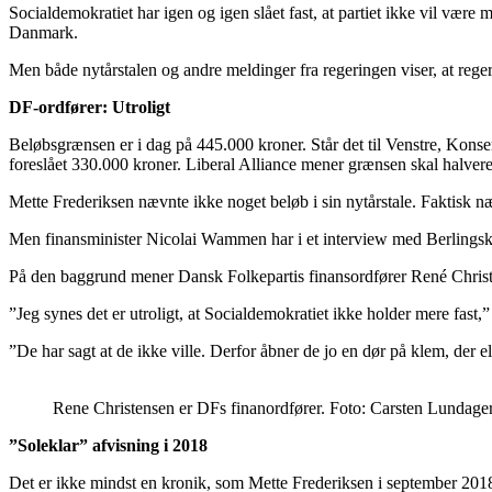
Socialdemokratiet har igen og igen slået fast, at partiet ikke vil være
Danmark.
Men både nytårstalen og andre meldinger fra regeringen viser, at reg
DF-ordfører: Utroligt
Beløbsgrænsen er i dag på 445.000 kroner. Står det til Venstre, Konse
foreslået 330.000 kroner. Liberal Alliance mener grænsen skal halvere
Mette Frederiksen nævnte ikke noget beløb i sin nytårstale. Faktisk næ
Men finansminister Nicolai Wammen har i et interview med Berlingske s
På den baggrund mener Dansk Folkepartis finansordfører René Christen
”Jeg synes det er utroligt, at Socialdemokratiet ikke holder mere fast,
”De har sagt at de ikke ville. Derfor åbner de jo en dør på klem, der elle
Rene Christensen er DFs finanordfører. Foto: Carsten Lundage
”Soleklar” afvisning i 2018
Det er ikke mindst en kronik, som Mette Frederiksen i september 201