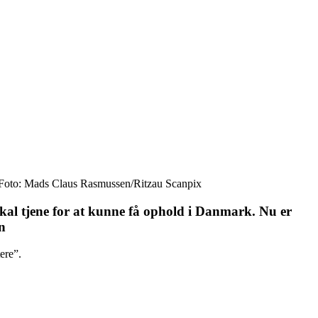
ark. Foto: Mads Claus Rasmussen/Ritzau Scanpix
skal tjene for at kunne få ophold i Danmark. Nu er
n
tere”.