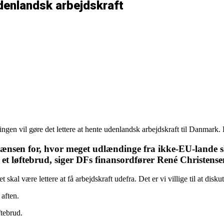
denlandsk arbejdskraft
geringen vil gøre det lettere at hente udenlandsk arbejdskraft til Danm
 grænsen for, hvor meget udlændinge fra ikke-EU-lande 
r et løftebrud, siger DFs finansordfører René Christense
skal være lettere at få arbejdskraft udefra. Det er vi villige til at disku
 aften.
ftebrud.