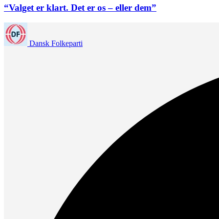
“Valget er klart. Det er os – eller dem”
Dansk Folkeparti