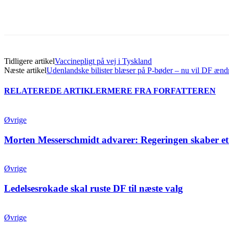
Del
Tidligere artikel
Vaccinepligt på vej i Tyskland
Næste artikel
Udenlandske bilister blæser på P-bøder – nu vil DF æn
RELATEREDE ARTIKLER
MERE FRA FORFATTEREN
Øvrige
Morten Messerschmidt advarer: Regeringen skaber et
Øvrige
Ledelsesrokade skal ruste DF til næste valg
Øvrige