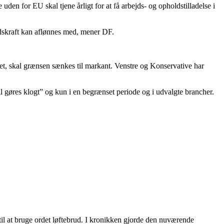
den for EU skal tjene årligt for at få arbejds- og opholdstilladelse i
jdskraft kan aflønnes med, mener DF.
vet, skal grænsen sænkes til markant. Venstre og Konservative har
al gøres klogt” og kun i en begrænset periode og i udvalgte brancher.
l at bruge ordet løftebrud. I kronikken gjorde den nuværende