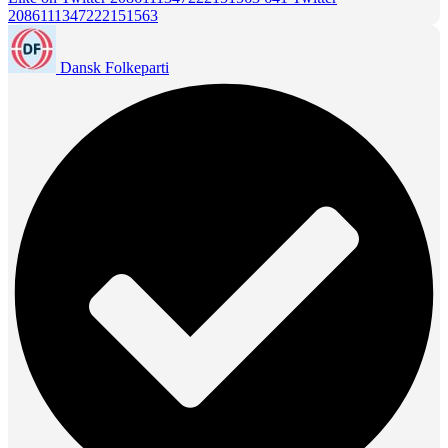
2086111347222151563
Dansk Folkeparti