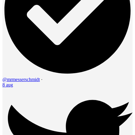
@mrmesserschmidt
·
8 aug