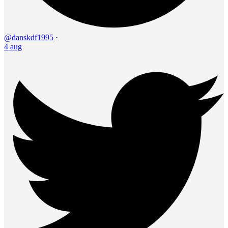
@danskdf1995
·
4 aug