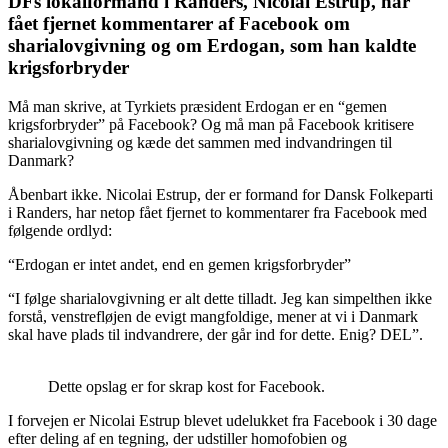
DFs lokalformand i Randers, Nicolai Estrup, har
fået fjernet kommentarer af Facebook om
sharialovgivning og om Erdogan, som han kaldte
krigsforbryder
Må man skrive, at Tyrkiets præsident Erdogan er en “gemen
krigsforbryder” på Facebook? Og må man på Facebook kritisere
sharialovgivning og kæde det sammen med indvandringen til
Danmark?
Åbenbart ikke. Nicolai Estrup, der er formand for Dansk Folkeparti
i Randers, har netop fået fjernet to kommentarer fra Facebook med
følgende ordlyd:
“Erdogan er intet andet, end en gemen krigsforbryder”
“I følge sharialovgivning er alt dette tilladt. Jeg kan simpelthen ikke
forstå, venstrefløjen de evigt mangfoldige, mener at vi i Danmark
skal have plads til indvandrere, der går ind for dette. Enig? DEL”.
Dette opslag er for skrap kost for Facebook.
I forvejen er Nicolai Estrup blevet udelukket fra Facebook i 30 dage
efter deling af en tegning, der udstiller homofobien og