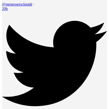
@mrmesserschmidt
·
20h