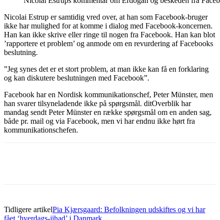
Nicolai Estrups kommentar om Erdogan og beskeden fra Face
Nicolai Estrup er samtidig vred over, at han som Facebook-bruger
ikke har mulighed for at komme i dialog med Facebook-koncernen.
Han kan ikke skrive eller ringe til nogen fra Facebook. Han kan blot
’rapportere et problem’ og anmode om en revurdering af Facebooks
beslutning.
”Jeg synes det er et stort problem, at man ikke kan få en forklaring
og kan diskutere beslutningen med Facebook”.
Facebook har en Nordisk kommunikationschef, Peter Münster, men
han svarer tilsyneladende ikke på spørgsmål. ditOverblik har
mandag sendt Peter Münster en række spørgsmål om en anden sag,
både pr. mail og via Facebook, men vi har endnu ikke hørt fra
kommunikationschefen.
Tidligere artikel
Pia Kjærsgaard: Befolkningen udskiftes og vi har
fået ‘hverdags-jihad’ i Danmark