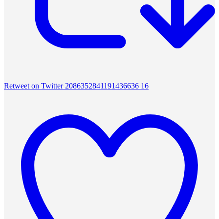
Retweet on Twitter 2086352841191436636
16