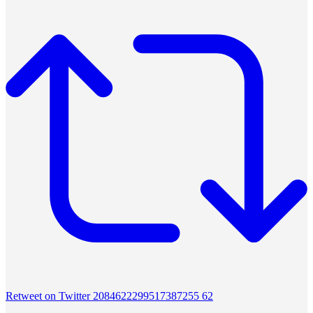
Retweet on Twitter 2084622299517387255
62