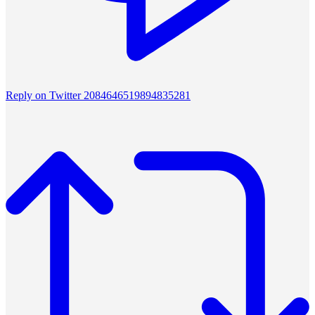
Reply on Twitter 2084646519894835281