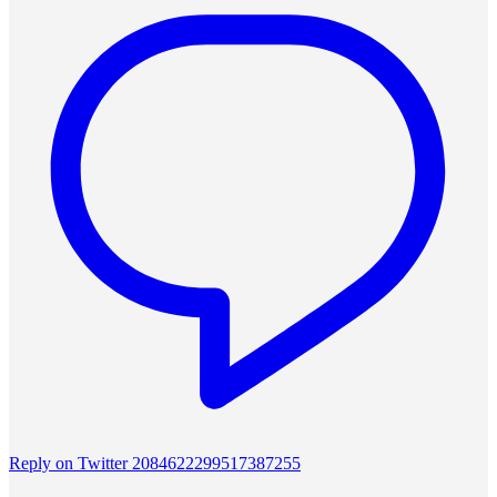
Reply on Twitter 2084622299517387255