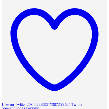
Like on Twitter 2084622299517387255
625
Twitter
2084622299517387255