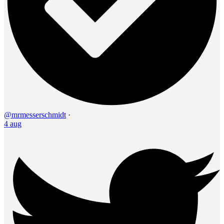
@mrmesserschmidt
·
4 aug