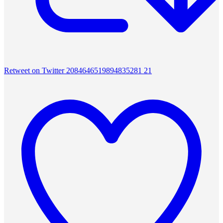
Retweet on Twitter 2084646519894835281
21