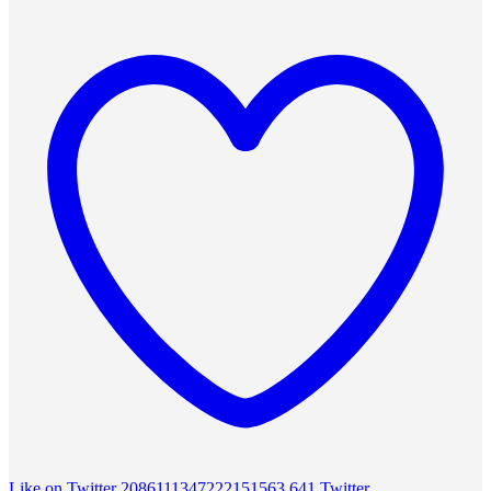
Like on Twitter 2086111347222151563
641
Twitter