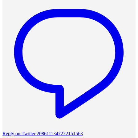
Reply on Twitter 2086111347222151563