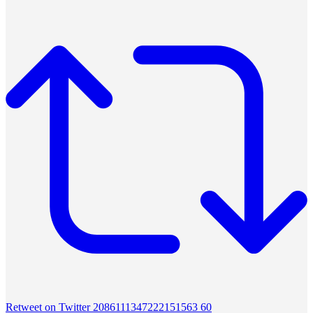
Retweet on Twitter 2086111347222151563
60