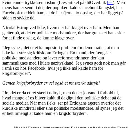
kvindeundertrykkelsen i islam (Læs artikel på ditOverblik
her
). Men
mens han er sendt i det, der populært kaldes facebookfængslet, har
Facebook meddelt ham, at de har fjernet to opslag, der har ligget på
siden et stykke tid.
Nicolai Estrup ved ikke, hvem der har klaget over ham. Men han
gætter på, at det er politiske modstandere, der har gransket hans side
for at finde opslag, de kunne klage over.
”Jeg synes, det er et kæmpestort problem for demokratiet, at man
ikke kan ytre sig kritisk om Erdogan. En mand, der fængsler
politiske modstandere og laver reformændringer, der kan
sammenlignes med Hitlers nazityskland. Jeg synes godt nok man går
i små sko hos Facebook, hvis jeg ikke må kalde ham for
krigsforbryder”.
Gemen krigsforbryder er vel også et ret stærkt udtryk?
”Jo, det er da et ret stærkt udtryk, men det er jo vand i forhold til,
hvad mange af os bliver kaldt til dagligt i den politiske debat på de
sociale medier. Når man f.eks. ser på Erdogans ageren overfor det
kurdiske mindretal eller sine politiske modstandere, så synes jeg det
er helt rimeligt at kalde ham en krigsforbryder”.