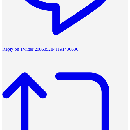
Reply on Twitter 2086352841191436636