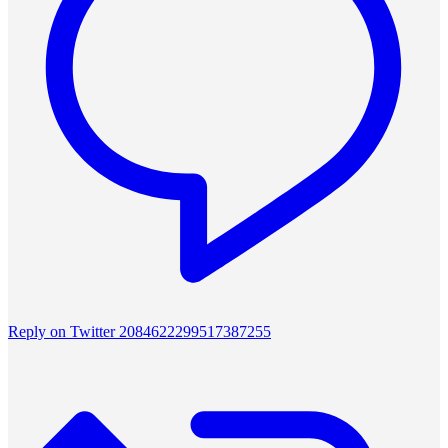
Reply on Twitter 2084622299517387255