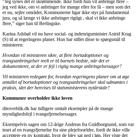
”Jeg synes det er skrømmende. Ikke fordi hun vil anbringe flere –
jeg ved ikke, om vi anbringer for mange eller for få – men som det
er nu, sejler området, Kommunerne hgar ikke styr på fundamental
jura, og så længe vi ikke anbringer rigtigt , skal vi ikke anbringe
flere,” siger han til Berlingske.
Karina Adsbøl vil nu have social- og indenrigsminister Astrid Krag
(S) til at regeringens planer. Hun har stillet disse to spørgsmål til
ministeren:
Hvordan vil ministeren sikre, at flere bortadoptioner og
tvangsanbringelser reelt er til barnets bedste, når det er
dokumenteret, at der er fejl i rigtig mange anbringelsessager?
Vil ministeren redegøre for, hvordan regeringens planer om at øge
antallet af bortadoptioner og tvangsanbringelser skal udmøntes i
praksis, idet der henvises til statsministerens nytårstale?
Kommuner overholder ikke loven
ditoverblik.dk har tidligere omtalt eksempler på de mange
myndighedsfejl i tvangsfjernelsessager.
Eksempelvis sagen om 12-årige Andreas fra Guldborgsund, som var
truet af en tvangsfjernelse fra sine plejeforældre, fordi de ikke ville
acceptere en ny kontrakt, hvor de blev sat ned i løn. Her viste det