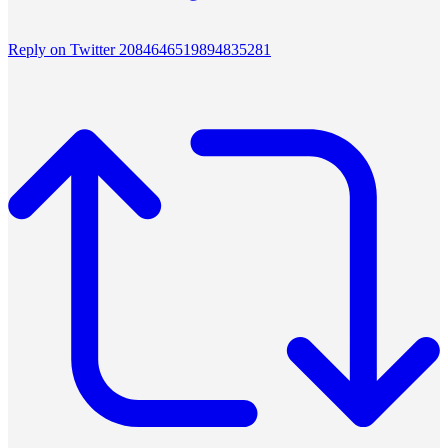
Reply on Twitter 2084646519894835281