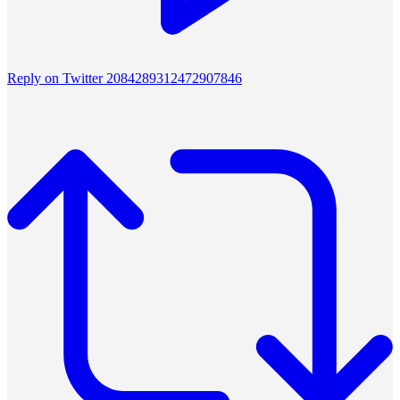
Reply on Twitter 2084289312472907846