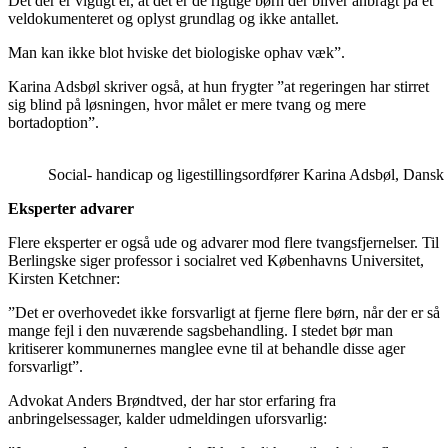
Det der er vigtigt er, at det er de rigtige børn der bliver anbragt på et
veldokumenteret og oplyst grundlag og ikke antallet.
Man kan ikke blot hviske det biologiske ophav væk”.
Karina Adsbøl skriver også, at hun frygter ”at regeringen har stirret
sig blind på løsningen, hvor målet er mere tvang og mere
bortadoption”.
Social- handicap og ligestillingsordfører Karina Adsbøl, Dansk
Eksperter advarer
Flere eksperter er også ude og advarer mod flere tvangsfjernelser. Til
Berlingske siger professor i socialret ved Københavns Universitet,
Kirsten Ketchner:
”Det er overhovedet ikke forsvarligt at fjerne flere børn, når der er så
mange fejl i den nuværende sagsbehandling. I stedet bør man
kritiserer kommunernes manglee evne til at behandle disse ager
forsvarligt”.
Advokat Anders Brøndtved, der har stor erfaring fra
anbringelsessager, kalder udmeldingen uforsvarlig: