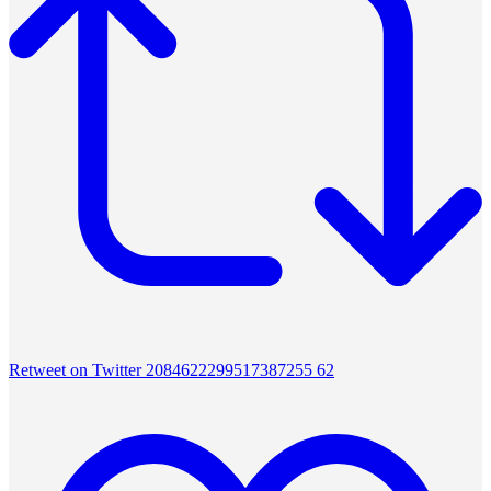
Retweet on Twitter 2084622299517387255
62