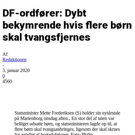
DF-ordfører: Dybt
bekymrende hvis flere børn
skal tvangsfjernes
Af
Redaktionen
-
3. januar 2020
0
4560
Statsminister Mette Frederiksen (S) holder sin nytårstale
på Marienborg onsdag aften., En stor del af talen var
helliget udsatte børn, og statsministeren lagde op til, at
flere børn skal tvangsanbringes, ligesom der skal skrues
for antallet af bortadobtioner. Foto: Philip