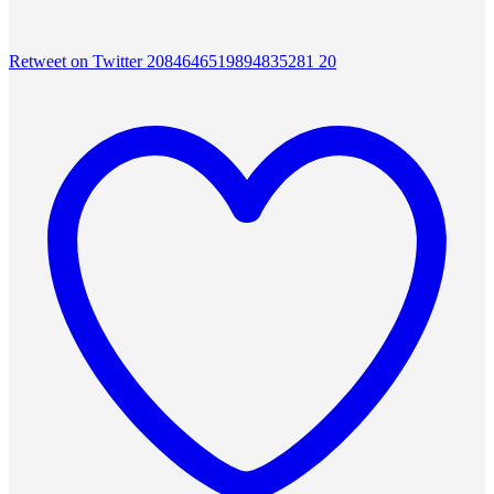
Retweet on Twitter 2084646519894835281
20