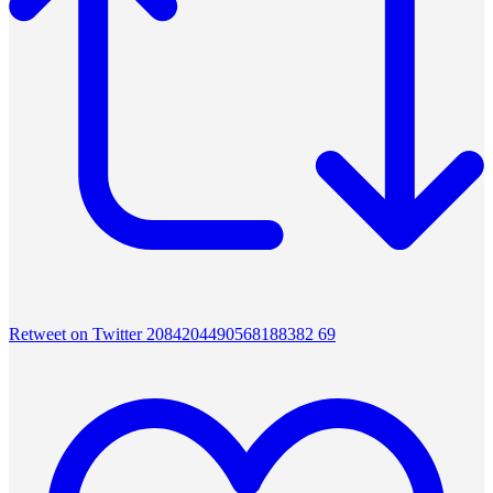
Retweet on Twitter 2084204490568188382
69