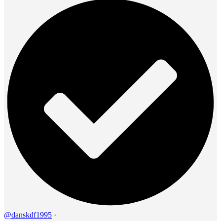
@danskdf1995
·