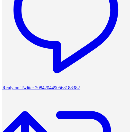
Reply on Twitter 2084204490568188382