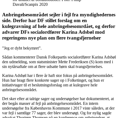
Davali/Scanpix 2020
Anbringelsesområdet sejler i fejl fra myndighedernes
side. Derfor har DF stillet forslag om en
kulegravning af hele anbringelsesomrdået, og derfor
advarer DFs socialordfører Karina Adsbøl mod
regeringens nye plan om flere tvangsfjernelser
”Jeg er dybt bekymret”.
Sådan kommenterer Dansk Folkepartis socialordfører Karina Adsbøl
den udmelding, som statsminister Mette Frederiksen (S) kom med i
sin nytårsaftale om at flere udsatte børn skal tvangsfjernelses.
Karina Adsbøl har i flere år haft stor fokus på anbringelsesområdet.
Hun har bragt flere konkrete sager op i Folketinget, og hun er
initiativtager til et beslutningsforslag om at kulegrave hele
anbringelsesområdet.
Det sker efter at talrige sager og undersøgelser har dokumenteret, at
der begås masser af fejl på anbringelsesområdet. En intern
undersøgelse fra Københavns Kommune i 2017 viste således, at der
var fejl i samtlige 77 sager, der blev undersøgt. Og for nylig sagde
advokat Thorjørn Thomsen på en konference om anbringelser, at