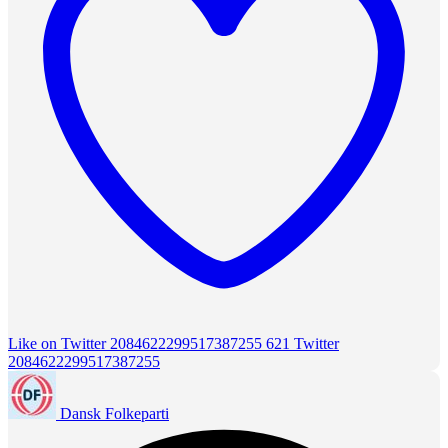
Like on Twitter 2084622299517387255
621
Twitter
2084622299517387255
Dansk Folkeparti