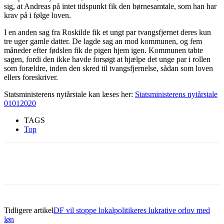
sig, at Andreas på intet tidspunkt fik den børnesamtale, som han har
krav på i følge loven.
I en anden sag fra Roskilde fik et ungt par tvangsfjernet deres kun
tre uger gamle datter. De lagde sag an mod kommunen, og fem
måneder efter fødslen fik de pigen hjem igen. Kommunen tabte
sagen, fordi den ikke havde forsøgt at hjælpe det unge par i rollen
som forældre, inden den skred til tvangsfjernelse, sådan som loven
ellers foreskriver.
Statsministerens nytårstale kan læses her:
Statsministerens nytårstale
01012020
TAGS
Top
Tidligere artikel
DF vil stoppe lokalpolitikeres lukrative orlov med
løn