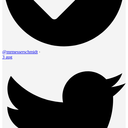
@mrmesserschmidt
·
3 aug