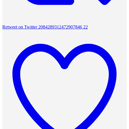
Retweet on Twitter 2084289312472907846
22