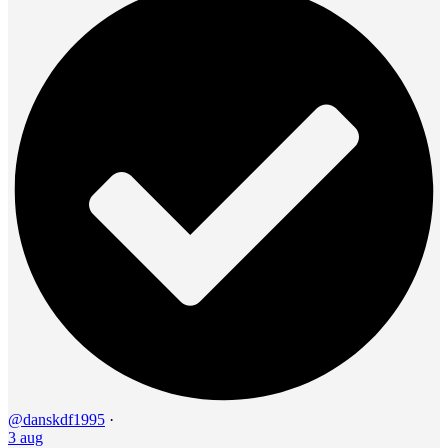
@danskdf1995
·
3 aug