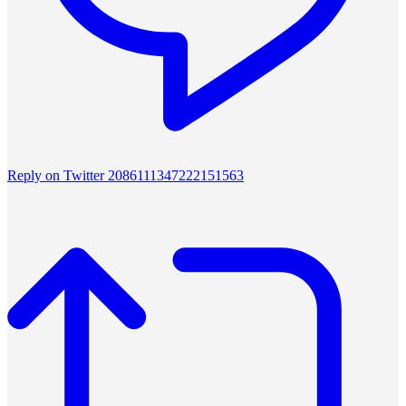
Reply on Twitter 2086111347222151563