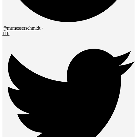
@mrmesserschmidt
·
11h