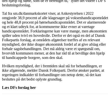
den hjælp og støtte, som de er berettiget til,” lyder det videre i DF’s
beslutningsforslag.
Tal fra sm.dk/danmarkskortet viser, at Ankestyrelsen i 2022
omgjorde 38,9 procent af alle klagesager på voksenhandicapområdet
og hele 48,8 procent på børnehandicapområdet. Det er alarmerende
og et klart udtryk for, at kommunerne ikke evner at varetage
handicapområdet. Forklaringerne kan være mange, men økonomien
spiller uden tvivl en hovedrolle. Derfor er det også en del af Dansk
Folkepartis forslag, at områdets afgørelser træffes af en relevant
myndighed, der ikke drager økonomisk fordel af at give afslag eller
forhale sagsbehandlingen. Det må aldrig være et spørgsmål om,
hvorvidt kommunen mener, at den har råd til at bevillige den hjælp
til handicappede borgere, som den skal.
Hvilken myndighed, der i fremtiden skal stå for behandlingen, er
ikke afgørende, melder Dansk Folkeparti. Derfor ønsker partiet, at
regeringen indkalder til forhandlinger om netop dette, så det kan
besluttes på det bedst oplyste grundlag.
Læs DFs forslag her