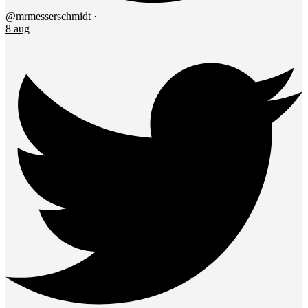
@mrmesserschmidt
·
8 aug