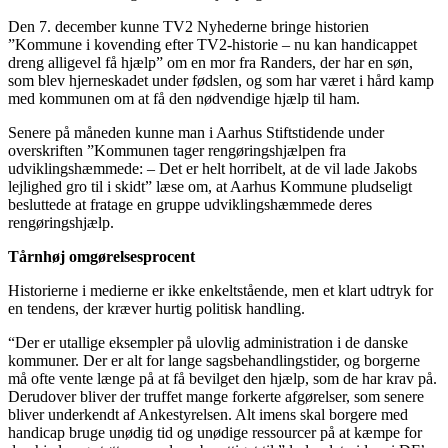
Den 7. december kunne TV2 Nyhederne bringe historien
”Kommune i kovending efter TV2-historie – nu kan handicappet
dreng alligevel få hjælp” om en mor fra Randers, der har en søn,
som blev hjerneskadet under fødslen, og som har været i hård kamp
med kommunen om at få den nødvendige hjælp til ham.
Senere på måneden kunne man i Aarhus Stiftstidende under
overskriften ”Kommunen tager rengøringshjælpen fra
udviklingshæmmede: – Det er helt horribelt, at de vil lade Jakobs
lejlighed gro til i skidt” læse om, at Aarhus Kommune pludseligt
besluttede at fratage en gruppe udviklingshæmmede deres
rengøringshjælp.
Tårnhøj omgørelsesprocent
Historierne i medierne er ikke enkeltstående, men et klart udtryk for
en tendens, der kræver hurtig politisk handling.
“Der er utallige eksempler på ulovlig administration i de danske
kommuner. Der er alt for lange sagsbehandlingstider, og borgerne
må ofte vente længe på at få bevilget den hjælp, som de har krav på.
Derudover bliver der truffet mange forkerte afgørelser, som senere
bliver underkendt af Ankestyrelsen. Alt imens skal borgere med
handicap bruge unødig tid og unødige ressourcer på at kæmpe for