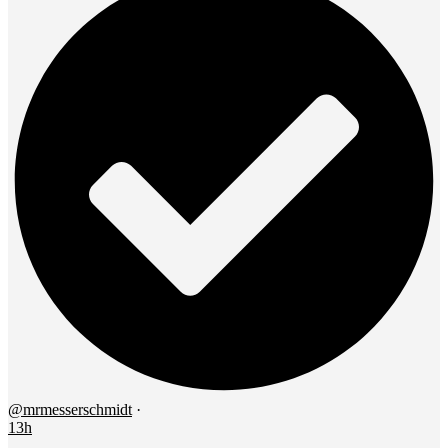
@mrmesserschmidt
·
13h