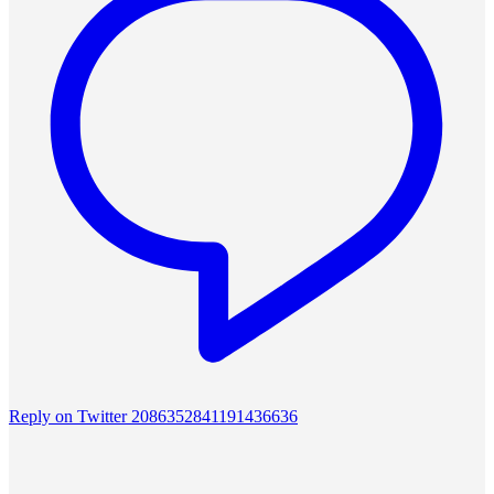
Reply on Twitter 2086352841191436636