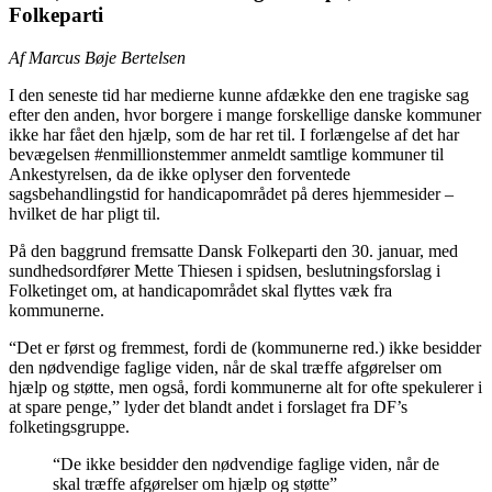
Folkeparti
Af Marcus Bøje Bertelsen
I den seneste tid har medierne kunne afdække den ene tragiske sag
efter den anden, hvor borgere i mange forskellige danske kommuner
ikke har fået den hjælp, som de har ret til. I forlængelse af det har
bevægelsen #enmillionstemmer anmeldt samtlige kommuner til
Ankestyrelsen, da de ikke oplyser den forventede
sagsbehandlingstid for handicapområdet på deres hjemmesider –
hvilket de har pligt til.
På den baggrund fremsatte Dansk Folkeparti den 30. januar, med
sundhedsordfører Mette Thiesen i spidsen, beslutningsforslag i
Folketinget om, at handicapområdet skal flyttes væk fra
kommunerne.
“Det er først og fremmest, fordi de (kommunerne red.) ikke besidder
den nødvendige faglige viden, når de skal træffe afgørelser om
hjælp og støtte, men også, fordi kommunerne alt for ofte spekulerer i
at spare penge,” lyder det blandt andet i forslaget fra DF’s
folketingsgruppe.
“De ikke besidder den nødvendige faglige viden, når de
skal træffe afgørelser om hjælp og støtte”