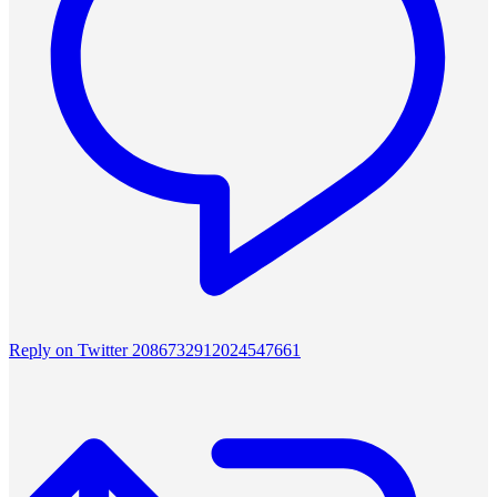
Reply on Twitter 2086732912024547661