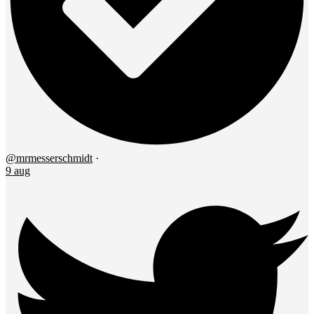
@mrmesserschmidt
·
9 aug