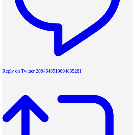
Reply on Twitter 2084646519894835281