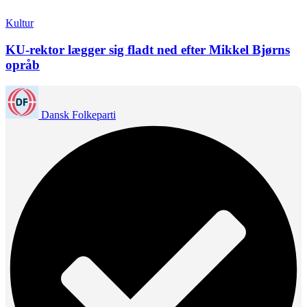
Kultur
KU-rektor lægger sig fladt ned efter Mikkel Bjørns
opråb
Dansk Folkeparti