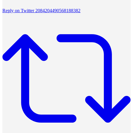
Reply on Twitter 2084204490568188382