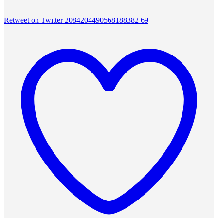
Retweet on Twitter 2084204490568188382
69