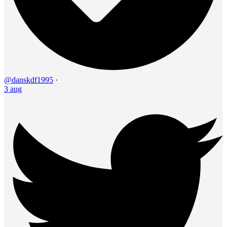
@danskdf1995
·
3 aug