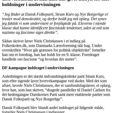
holdninger i undervisningen
“Jeg finder at Dansk Folkeparti, Stram Kurs og Nye Borgerlige er
trusler mod demokratiet, og derfor holdt jeg mit oplæg. Det synes
jeg faktisk vi som undervisere er forpligtede på. Eleverne i niende
klasse skal kunne identificere fascistoide tendenser, uden at ord som
nazisme og fascisme siges direkte”.
Sådan skriver lærer Niels Christiansen i et indlæg på
Folkeskolen.dk, som Danmarks Lærerforening står bag. Under
overskriften “Hvor går grænsen for politisk objektivitet” fortæller
han om et foredrag, han har holdt for en 9. klasse. Foredraget
handlede om fascisme “og hvordan det starter”.
DF-kampagne inddraget i undervisningen
Anledningen er det stærkt indvandringskritiske parti Stram Kurs,
som efter sigende laver hvervekampagne ved skoler. Med det som
afsæt, lavede Niels Christiansen, der er samfundsfagslærer, et oplæg,
hvor han, som han skriver, “dragede paralleller til Daniel Carlsen fra
det hedengangne Danskernes Parti samt mere etablerede partier som
Dansk Folkeparti og Nye Borgerlige”.
Dansk Folkeparti blev blandt andet inddraget på følgende måde,
fortæller Niels Christiansen i indlægget: