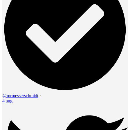
@mrmesserschmidt
·
4 aug