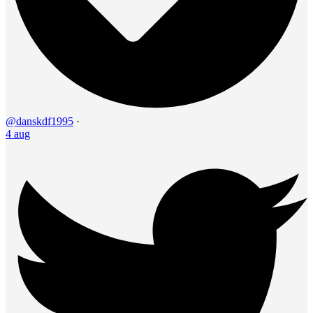
@danskdf1995
·
4 aug