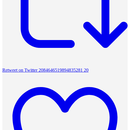
Retweet on Twitter 2084646519894835281
20