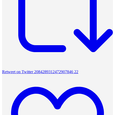
Retweet on Twitter 2084289312472907846
22