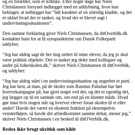
og en forælder, som er kritiske. Efter nogle dage har Niels
Christiansen forsynet indlægget med en uddybning, hvor han
beklager, at indlægget har “lidt karakter af en ufærdig kladde, og det
er uklart hvad der er tanker, og hvad der er blevet sagt i
undervisningssituationen”.
Den samme forklaring giver Niels Christiansen, da ditOverblik.dk
kontakter ham for at få synspunkterne om Dansk Folkeparti
uddybet.
“Jeg har aldrig sagt de her ting ordret til mine elever, da jeg jo skal
være politisk objektiv. Det er tanker jeg deler med kollegaer og
andre på folkeskolen.dk,” skriver Niels Christiansen til ditOverblik,
og uddyber:
“Jeg har aldrig stået i en undervisningssituation og angrebet et parti.
Jeg har læst, at man, på de skoler som Rasmus Paludan har ført
hvervekampagne på, har gjort noget ved det, og det er egentlig det,
jeg lægger op til en samtale om, om end på en kluntet måde. Hvad
gør man hvis nogen står og hverver elever foran skolen til et eller
andet? Havde det været en ekstrem fraktion på eksempelvis
venstrefløjen, så havde det afstedkommet samme debat, mener jeg,”
skriver Niels Christiansen i en besked til ditOVerblik.dk.
Redox ikke brugt ukritisk som kilde