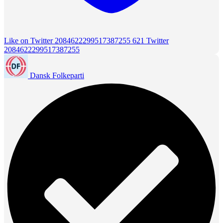
Like on Twitter 2084622299517387255
621
Twitter
2084622299517387255
Dansk Folkeparti