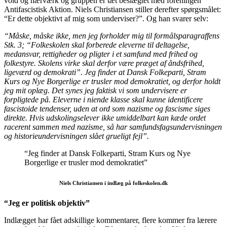
vold og hærværk og gruppen er tæt beslægtet med foreningen
Antifascistisk Aktion. Niels Christiansen stiller derefter spørgsmålet:
“Er dette objektivt af mig som underviser?”. Og han svarer selv:
“Måske, måske ikke, men jeg forholder mig til formålsparagraffens
Stk. 3; “Folkeskolen skal forberede eleverne til deltagelse,
medansvar, rettigheder og pligter i et samfund med frihed og
folkestyre. Skolens virke skal derfor være præget af åndsfrihed,
ligeværd og demokrati”. Jeg finder at Dansk Folkeparti, Stram
Kurs og Nye Borgerlige er trusler mod demokratiet, og derfor holdt
jeg mit oplæg. Det synes jeg faktisk vi som undervisere er
forpligtede på. Eleverne i niende klasse skal kunne identificere
fascistoide tendenser, uden at ord som nazisme og fascisme siges
direkte. Hvis udskolingselever ikke umiddelbart kan kæde ordet
racerent sammen med nazisme, så har samfundsfagsundervisningen
og historieundervisningen slået grueligt fejl”.
“Jeg finder at Dansk Folkeparti, Stram Kurs og Nye
Borgerlige er trusler mod demokratiet”
Niels Christiansen i indlæg på folkeskolen.dk
“Jeg er politisk objektiv”
Indlægget har fået adskillige kommentarer, flere kommer fra lærere