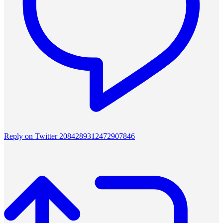
Reply on Twitter 2084289312472907846