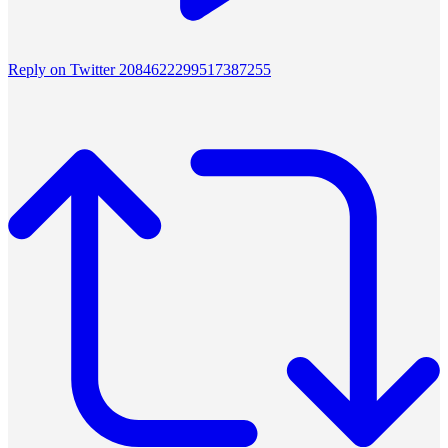
Reply on Twitter 2084622299517387255