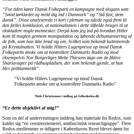
“For tiden kører Dansk Folkeparti en kampagne med slogans som
“Smid tørklædet og meld dig ind i Danmark” og “Stå fast, stem
dansk”. Disse analyserede vi kort i plenum og nåede også frem til
den fælles konklusion, at nationalismen i dette tilfælde bruges til at
ekskludere nogle mennesker. Derpå kom jeg ind på hvordan Hitler
kom til magten gennem manipulation og løbende dehumanisering af
de folk, som han ikke brød sig om, hvilket som bekendt kulminerede
på Krystalnatten. Vi holdte Hitlers Lugenpresse op imod Dansk
Folkepartis ønske om at kontrollere Danmarks Radio og mod
eksempelvis Nye Borgerliges Mette Thiesens løgn om de fiktive
Shariavagter på rådhuspladsen, der som bekendt gjorde, at hun
blev politianmeldt”.
“Vi holdte Hitlers Lugenpresse op imod Dansk
Folkepartis ønske om at kontrollere Danmarks Radio”
Niels Christiansen i indlæg på folkeskolen.dk
“Er dette objektivt af mig?”
Som en del af undervisningen inddrog han materiale fra Redox, som
kalder sig “en venstreorienteret, antifascistisk researchgruppe”. Flere
Redox-medlemmer er tidligere i Københavns Byret blevet dømt for