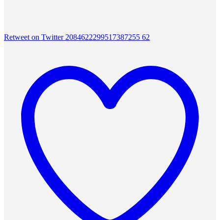
Retweet on Twitter 2084622299517387255
62