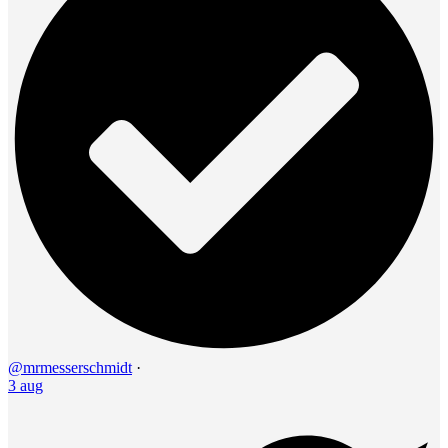
@mrmesserschmidt
·
3 aug