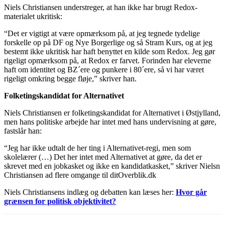
Niels Christiansen understreger, at han ikke har brugt Redox-
materialet ukritisk:
“Det er vigtigt at være opmærksom på, at jeg tegnede tydelige
forskelle op på DF og Nye Borgerlige og så Stram Kurs, og at jeg
bestemt ikke ukritisk har haft benyttet en kilde som Redox. Jeg gør
rigeligt opmærksom på, at Redox er farvet. Forinden har eleverne
haft om identitet og BZ´ere og punkere i 80´ere, så vi har været
rigeligt omkring begge fløje,” skriver han.
Folketingskandidat for Alternativet
Niels Christiansen er folketingskandidat for Alternativet i Østjylland,
men hans politiske arbejde har intet med hans undervisning at gøre,
fastslår han:
“Jeg har ikke udtalt de her ting i Alternativet-regi, men som
skolelærer (…) Det her intet med Alternativet at gøre, da det er
skrevet med en jobkasket og ikke en kandidatkasket,” skriver Nielsn
Christiansen ad flere omgange til ditOverblik.dk
Niels Christiansens indlæg og debatten kan læses her:
Hvor går
grænsen for politisk objektivitet?